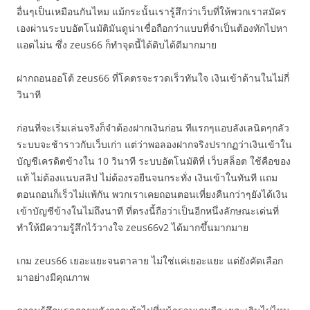
อื่นๆเป็นเหมือนกันไหม แม้กระนั้นเรารู้สึกว่าเว็บที่ให้พวกเราสมัคร
เองผ่านระบบอัตโนมัติมันดูน่าเชื่อถือกว่าแบบที่จำเป็นต้องทักไปหา
แอดไม่น ซึ่ง zeus66 ก็ทำจุดนี้ได้ดิบได้ดีมากมาย
ฝากถอนออโต้ zeus66 ที่โคตรจะรวดเร็วทันใจ เงินเข้าด้านในไม่กี่
วินาที
ก่อนที่จะเริ่มเล่นจริงก็จำต้องฝากเงินก่อน ทีแรกๆแอบลังเลนิดๆกลัว
ระบบจะช้าราวกับเว็บเก่า แต่ว่าพอลองฝากจริงปรากฏว่าเงินเข้าใน
บัญชีเครดิตข้างใน 10 วินาที ระบบอัตโนมัติที่ เว็บสล็อต ใช้คือของ
แท้ ไม่ต้องแนบสลิป ไม่ต้องรอยืนจนกระทั่ง เงินเข้าในทันที แถม
ตอนถอนก็เร็วไม่แพ้กัน พวกเราเคยถอนตอนเที่ยงคืนกว่าๆยังได้เงิน
เข้าบัญชีข้างในไม่ถึงนาที ที่ตรงนี้ถือว่าเป็นอีกหนึ่งลักษณะเด่นที่
ทำให้มีความรู้สึกไว้วางใจ zeus66v2 ได้มากขึ้นมากมาย
เกม zeus66 เยอะแยะจนตาลาย ไม่ใช่แค่เยอะแยะ แต่ยังคัดเลือก
มาอย่างมีคุณภาพ