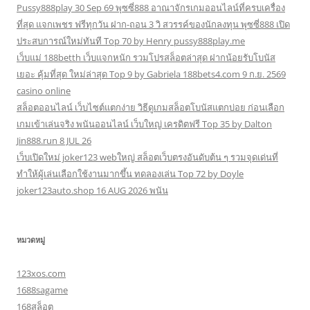
Pussy888play 30 Sep 69 พุซซี่888 อาณาจักรเกมออนไลน์ที่ครบเครื่อง
ที่สุด แจกเพชร ฟรีทุกวัน ฝาก-ถอน 3 วิ สวรรค์ของนักลงทุน พุซซี่888 เปิด
ประสบการณ์ใหม่ทันที Top 70 by Henry pussy888play.me
เว็บแม่ 188betth เว็บแจกหนัก รวมโปรสล็อตล่าสุด ฝากน้อยรับโบนัส
เยอะ คุ้มที่สุด ใหม่ล่าสุด Top 9 by Gabriela 188bets4.com 9 ก.ย. 2569
casino online
สล็อตออนไลน์ เว็บไซต์แตกง่าย วิธีดูเกมสล็อตโบนัสแตกบ่อย ก่อนเลือก
เกมเข้าเล่นจริง พนันออนไลน์ เว็บใหญ่ เครดิตฟรี Top 35 by Dalton
Jin888.run 8 JUL 26
เว็บเปิดใหม่ joker123 webใหญ่ สล็อตเว็บตรงอันดับต้น ๆ รวมจุดเด่นที่
ทำให้ผู้เล่นเลือกใช้งานมากขึ้น ทดลองเล่น Top 72 by Doyle
joker123auto.shop 16 AUG 2026 พนัน
หมวดหมู่
123xos.com
1688sagame
168สล็อต