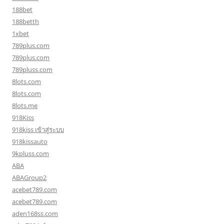
188bet
188betth
1xbet
789plus.com
789plus.com
789pluss.com
8lots.com
8lots.com
8lots.me
918Kiss
918kiss เข้าสู่ระบบ
918kissauto
9kpluss.com
ABA
ABAGroup2
acebet789.com
acebet789.com
aden168ss.com