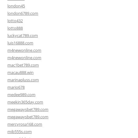
london45
london6789.com
lotto432
lotto888
luckycat789.com
luis16888.com
m4newonline.com
m4newonline.com
mac1bet789.com
macau888.win
marinapluss.com
mario678
medee989.com
meekin365day.com
megawaysbet789.com
megawaysbet789.com
mercyrosa168.com
mib555s.com