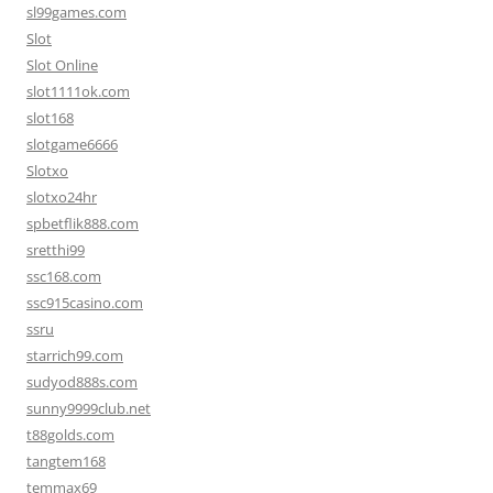
sl99games.com
Slot
Slot Online
slot1111ok.com
slot168
slotgame6666
Slotxo
slotxo24hr
spbetflik888.com
sretthi99
ssc168.com
ssc915casino.com
ssru
starrich99.com
sudyod888s.com
sunny9999club.net
t88golds.com
tangtem168
temmax69