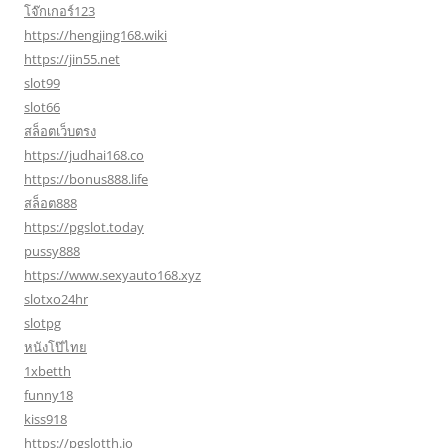
โจ๊กเกอร์123
https://hengjing168.wiki
https://jin55.net
slot99
slot66
สล็อตเว็บตรง
https://judhai168.co
https://bonus888.life
สล็อต888
https://pgslot.today
pussy888
https://www.sexyauto168.xyz
slotxo24hr
slotpg
หนังโป๊ไทย
1xbetth
funny18
kiss918
https://pgslotth.io