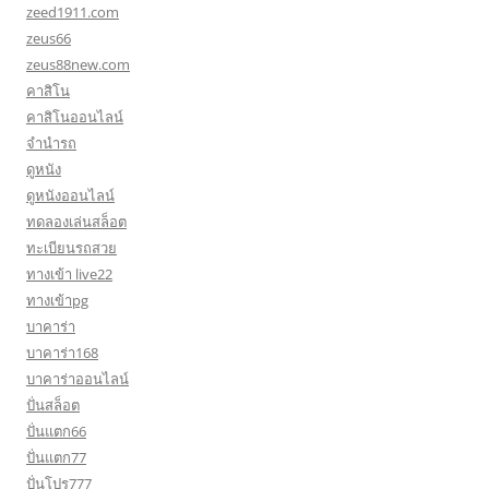
zeed1911.com
zeus66
zeus88new.com
คาสิโน
คาสิโนออนไลน์
จำนำรถ
ดูหนัง
ดูหนังออนไลน์
ทดลองเล่นสล็อต
ทะเบียนรถสวย
ทางเข้า live22
ทางเข้าpg
บาคาร่า
บาคาร่า168
บาคาร่าออนไลน์
ปั่นสล็อต
ปั่นแตก66
ปั่นแตก77
ปั่นโปร777