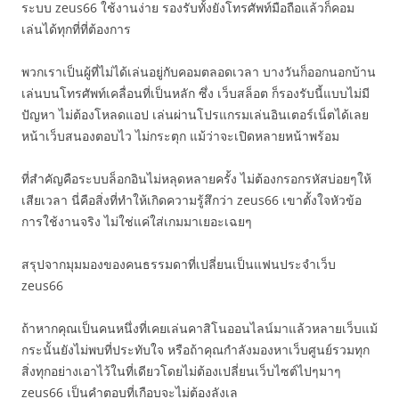
ระบบ zeus66 ใช้งานง่าย รองรับทั้งยังโทรศัพท์มือถือแล้วก็คอม
เล่นได้ทุกที่ที่ต้องการ
พวกเราเป็นผู้ที่ไม่ได้เล่นอยู่กับคอมตลอดเวลา บางวันก็ออกนอกบ้าน
เล่นบนโทรศัพท์เคลื่อนที่เป็นหลัก ซึ่ง เว็บสล็อต ก็รองรับนี้แบบไม่มี
ปัญหา ไม่ต้องโหลดแอป เล่นผ่านโปรแกรมเล่นอินเตอร์เน็ตได้เลย
หน้าเว็บสนองตอบไว ไม่กระตุก แม้ว่าจะเปิดหลายหน้าพร้อม
ที่สำคัญคือระบบล็อกอินไม่หลุดหลายครั้ง ไม่ต้องกรอกรหัสบ่อยๆให้
เสียเวลา นี่คือสิ่งที่ทำให้เกิดความรู้สึกว่า zeus66 เขาตั้งใจหัวข้อ
การใช้งานจริง ไม่ใช่แค่ใส่เกมมาเยอะเฉยๆ
สรุปจากมุมมองของคนธรรมดาที่เปลี่ยนเป็นแฟนประจำเว็บ
zeus66
ถ้าหากคุณเป็นคนหนึ่งที่เคยเล่นคาสิโนออนไลน์มาแล้วหลายเว็บแม้
กระนั้นยังไม่พบที่ประทับใจ หรือถ้าคุณกำลังมองหาเว็บศูนย์รวมทุก
สิ่งทุกอย่างเอาไว้ในที่เดียวโดยไม่ต้องเปลี่ยนเว็บไซต์ไปๆมาๆ
zeus66 เป็นคำตอบที่เกือบจะไม่ต้องลังเล