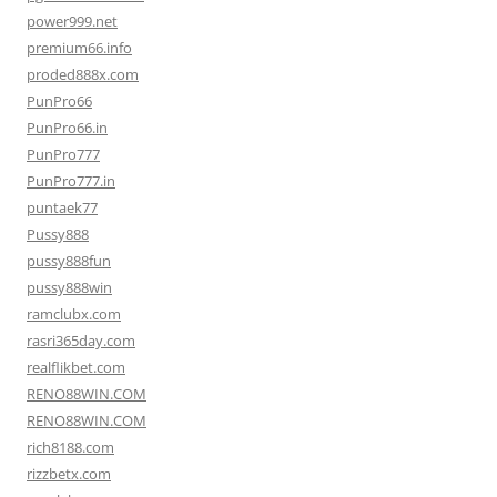
power999.net
premium66.info
proded888x.com
PunPro66
PunPro66.in
PunPro777
PunPro777.in
puntaek77
Pussy888
pussy888fun
pussy888win
ramclubx.com
rasri365day.com
realflikbet.com
RENO88WIN.COM
RENO88WIN.COM
rich8188.com
rizzbetx.com