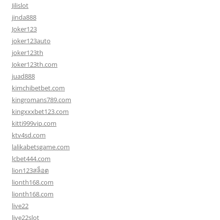
Jilislot
jinda888
Joker123
joker123auto
joker123th
Joker123th.com
juad888
kimchibetbet.com
kingromans789.com
kingxxxbet123.com
kitti999vip.com
ktv4sd.com
lalikabetsgame.com
lcbet444.com
lion123สล็อต
lionth168.com
lionth168.com
live22
live22slot