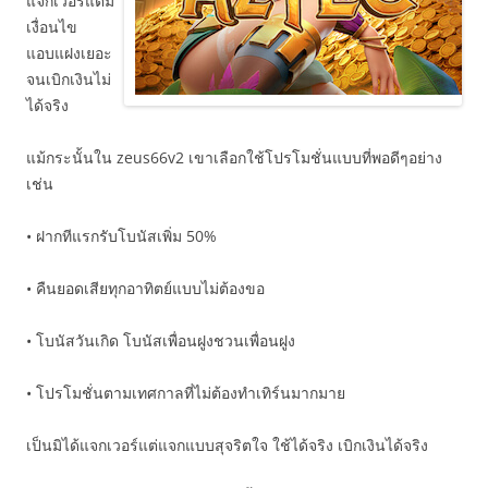
แจกเวอร์แต่มี
เงื่อนไข
แอบแฝงเยอะ
จนเบิกเงินไม่
ได้จริง
แม้กระนั้นใน zeus66v2 เขาเลือกใช้โปรโมชั่นแบบที่พอดีๆอย่าง
เช่น
• ฝากทีแรกรับโบนัสเพิ่ม 50%
• คืนยอดเสียทุกอาทิตย์แบบไม่ต้องขอ
• โบนัสวันเกิด โบนัสเพื่อนฝูงชวนเพื่อนฝูง
• โปรโมชั่นตามเทศกาลที่ไม่ต้องทำเทิร์นมากมาย
เป็นมิได้แจกเวอร์แต่แจกแบบสุจริตใจ ใช้ได้จริง เบิกเงินได้จริง