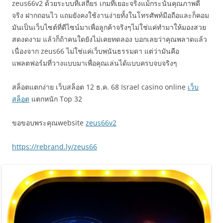
zeus66v2 ด้วยระบบที่เสถียร เกมที่เยอะจริงแม้กระนั้นคุณภาพดี
จริง ฝากถอนไว แถมยังคงใช้งานง่ายทั้งในโทรศัพท์มือถือและก็คอม
มันเป็นเว็บไซต์ที่ดีไซน์มาเพื่อลูกค้าจริงๆไม่ใช่แค่ทำมาให้มองสวย
สดงดงาม แล้วก็ถ้าคนใดยังไม่เคยทดลอง บอกเลยว่าคุณพลาดแล้ว
เนื่องจาก zeus66 ไม่ใช่แค่เว็บพนันธรรมดา แต่ว่ามันคือ
แพลตฟอร์มที่วางแบบมาเพื่อคุณเล่นได้แบบครบจบจริงๆ
สล็อตแตกง่าย เว็บสล็อต 12 ธ.ค. 68 Israel casino online
เว็บ
สล็อต
แตกหนัก Top 32
ขอขอบพระคุณwebsite
zeus66v2
https://rebrand.ly/zeus66