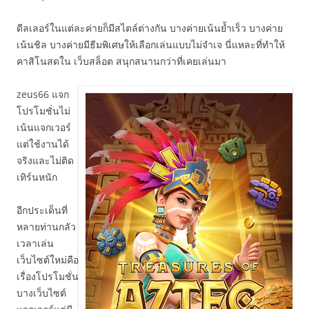
ดีลเลอร์ในแต่ละค่ายก็มีสไตล์ต่างกัน บางค่ายเน้นย้ำเร็ว บางค่าย
เน้นชิล บางค่ายมีธีมพิเศษให้เลือกเล่นแบบไม่จำเจ นี่แหละที่ทำให้
คาสิโนสดใน เว็บสล็อต สนุกสนานกว่าที่เคยเล่นมา
zeus66 แจก
โปรโมชั่นไม่
เน้นแจกเวอร์
แต่ใช้งานได้
จริงและไม่ติด
เทิร์นหนัก
อีกประเด็นที่
หลายท่านกลัว
เวลาเล่น
เว็บไซต์ใหม่คือ
เรื่องโปรโมชั่น
บางเว็บไซต์