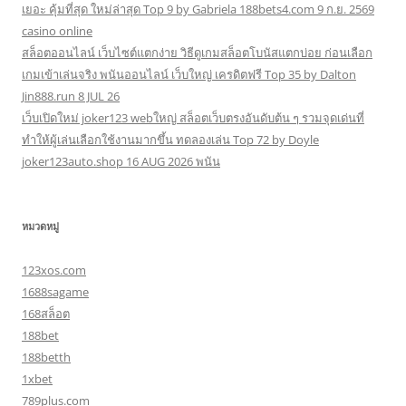
เยอะ คุ้มที่สุด ใหม่ล่าสุด Top 9 by Gabriela 188bets4.com 9 ก.ย. 2569
casino online
สล็อตออนไลน์ เว็บไซต์แตกง่าย วิธีดูเกมสล็อตโบนัสแตกบ่อย ก่อนเลือก
เกมเข้าเล่นจริง พนันออนไลน์ เว็บใหญ่ เครดิตฟรี Top 35 by Dalton
Jin888.run 8 JUL 26
เว็บเปิดใหม่ joker123 webใหญ่ สล็อตเว็บตรงอันดับต้น ๆ รวมจุดเด่นที่
ทำให้ผู้เล่นเลือกใช้งานมากขึ้น ทดลองเล่น Top 72 by Doyle
joker123auto.shop 16 AUG 2026 พนัน
หมวดหมู่
123xos.com
1688sagame
168สล็อต
188bet
188betth
1xbet
789plus.com