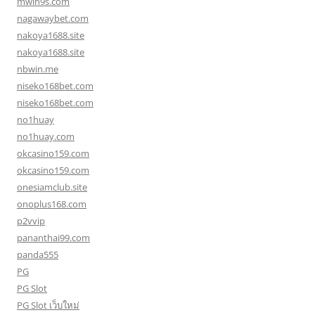
mwin9s.com
nagawaybet.com
nakoya1688.site
nakoya1688.site
nbwin.me
niseko168bet.com
niseko168bet.com
no1huay
no1huay.com
okcasino159.com
okcasino159.com
onesiamclub.site
onoplus168.com
p2vvip
pananthai99.com
panda555
PG
PG Slot
PG Slot เว็บใหม่