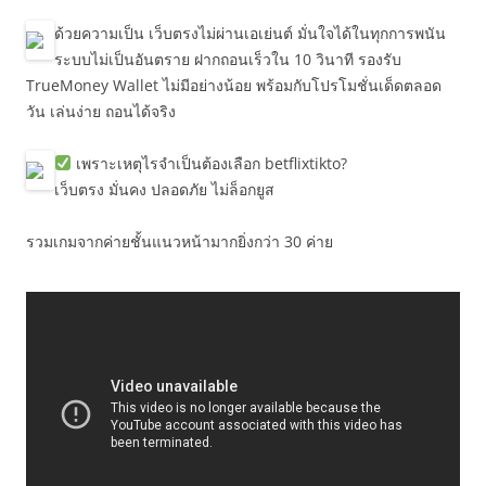
ด้วยความเป็น เว็บตรงไม่ผ่านเอเย่นต์ มั่นใจได้ในทุกการพนัน
ระบบไม่เป็นอันตราย ฝากถอนเร็วใน 10 วินาที รองรับ
TrueMoney Wallet ไม่มีอย่างน้อย พร้อมกับโปรโมชั่นเด็ดตลอด
วัน เล่นง่าย ถอนได้จริง
เพราะเหตุไรจำเป็นต้องเลือก betflixtikto?
เว็บตรง มั่นคง ปลอดภัย ไม่ล็อกยูส
รวมเกมจากค่ายชั้นแนวหน้ามากยิ่งกว่า 30 ค่าย