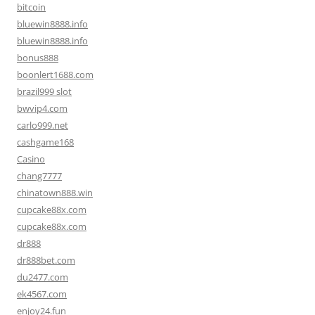
bitcoin
bluewin8888.info
bluewin8888.info
bonus888
boonlert1688.com
brazil999 slot
bwvip4.com
carlo999.net
cashgame168
Casino
chang7777
chinatown888.win
cupcake88x.com
cupcake88x.com
dr888
dr888bet.com
du2477.com
ek4567.com
enjoy24.fun