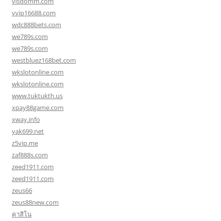
visdomm.com
vvip16688.com
wdc888bets.com
we789s.com
we789s.com
westbluez168bet.com
wkslotonline.com
wkslotonline.com
www.tuktukth.us
xpay88game.com
xway.info
yak699.net
z5vip.me
zaf888s.com
zeed1911.com
zeed1911.com
zeus66
zeus88new.com
คาสิโน