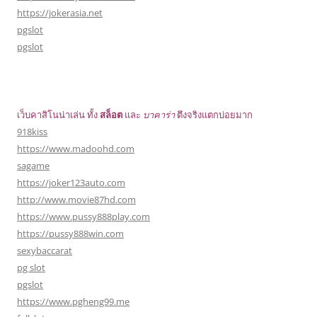
https://jokerasia.net
pgslot
pgslot
เว็บคาสิโนน่าเล่น ทั้ง
สล็อต
และ
บาคาร่า
ตึงจริงแตกบ่อยมาก
918kiss
https://www.madoohd.com
sagame
https://joker123auto.com
http://www.movie87hd.com
https://www.pussy888play.com
https://pussy888win.com
sexybaccarat
pg slot
pgslot
https://www.pgheng99.me