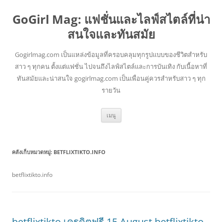
GoGirl Mag: แฟชั่นและไลฟ์สไตล์ที่น่า
สนใจและทันสมัย
Gogirlmag.com เป็นแหล่งข้อมูลที่ครอบคลุมทุกรูปแบบของชีวิตสำหรับ
สาว ๆ ทุกคน ตั้งแต่แฟชั่น ไปจนถึงไลฟ์สไตล์และการบันเทิง กับเนื้อหาที่
ทันสมัยและน่าสนใจ gogirlmag.com เป็นเพื่อนคู่ควรสำหรับสาว ๆ ทุก
รายวัน
ข้าม
เมนู
ไป
ยัง
เนื้อหา
คลังเก็บหมวดหมู่:
BETFLIXTIKTO.INFO
betflixtikto.info
betflixtikto เครดิตฟรี 15 August betflixtikto