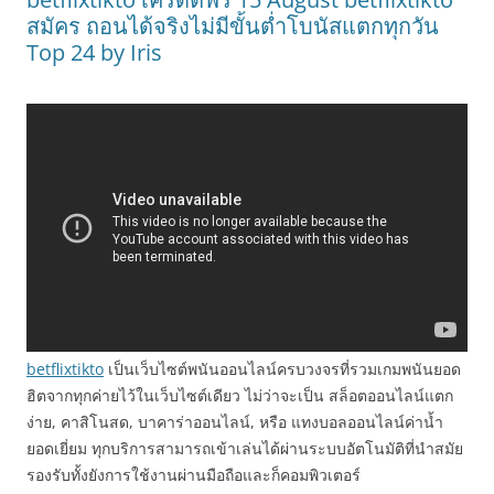
สมัคร ถอนได้จริงไม่มีขั้นต่ำโบนัสแตกทุกวัน
Top 24 by Iris
betflixtikto
เป็นเว็บไซต์พนันออนไลน์ครบวงจรที่รวมเกมพนันยอด
ฮิตจากทุกค่ายไว้ในเว็บไซต์เดียว ไม่ว่าจะเป็น สล็อตออนไลน์แตก
ง่าย, คาสิโนสด, บาคาร่าออนไลน์, หรือ แทงบอลออนไลน์ค่าน้ำ
ยอดเยี่ยม ทุกบริการสามารถเข้าเล่นได้ผ่านระบบอัตโนมัติที่นำสมัย
รองรับทั้งยังการใช้งานผ่านมือถือและก็คอมพิวเตอร์