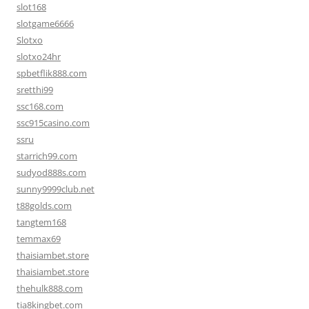
slot168
slotgame6666
Slotxo
slotxo24hr
spbetflik888.com
sretthi99
ssc168.com
ssc915casino.com
ssru
starrich99.com
sudyod888s.com
sunny9999club.net
t88golds.com
tangtem168
temmax69
thaisiambet.store
thaisiambet.store
thehulk888.com
tia8kingbet.com