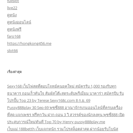
fullslot
live22
ดูหนัง
ดูหนังออนไลน์
ดูหนังฟรี
faro168
https://hongkong456.me
slot66
เรื่องล่าสุด
Sexy168 เว็บไพ่สดที่ตอบโจทย์คนยุคใหม่ สมัครรับ 1,000 รองรับทุก
ธนาคาร ถอนเร็วทันใจ สัมผัสโต๊ะสดระดับพรีเมียม บาคาร่า สมัครปุ๊บ รับ
โปรปั๊บ Top 23 by Terese Sexy168c.com 8 ก.ย. 69
Pussy888play 30 Sep 69 พุซซี่888 อาณาจักรเกมออนไลน์ที่ครบเครื่อง
ที่สุด แจกเพชร ฟรีทุกวัน ฝาก-ถอน 3 วิ สวรรค์ของนักลงทุน พุซซี่888 เปิด
ประสบการณ์ใหม่ทันที Top 70 by Henry pussy888play.me
เว็บแม่ 188betth เว็บแจกหนัก รวมโปรสล็อตล่าสุด ฝากน้อยรับโบนัส