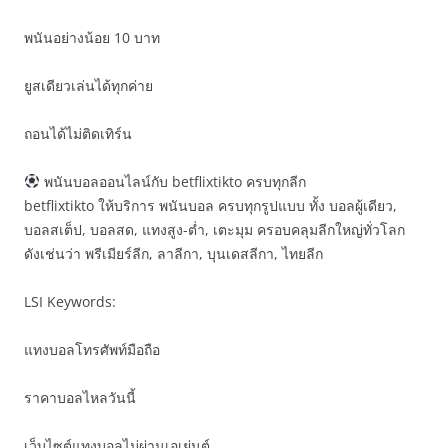
พนันอย่างน้อย 10 บาท
ยูสเดียวเล่นได้ทุกค่าย
ถอนได้ไม่ติดเทิร์น
พนันบอลออนไลน์กับ betflixtikto ครบทุกลีก
betflixtikto ให้บริการ พนันบอล ครบทุกรูปแบบ ทั้ง บอลผู้เดียว,
บอลสเต็ป, บอลสด, แทงสูง-ต่ำ, เตะมุม ครอบคลุมลีกใหญ่ทั่วโลก
ดังเช่นว่า พรีเมียร์ลีก, ลาลีกา, บุนเดสลีกา, ไทยลีก
LSI Keywords:
แทงบอลโทรศัพท์มือถือ
ราคาบอลไหลวันนี้
เว็บไซต์แทงบอลไม่ผ่านเอเย่นต์