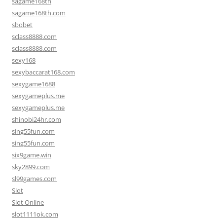
sagame168th
sagame168th.com
sbobet
sclass8888.com
sclass8888.com
sexy168
sexybaccarat168.com
sexygame1688
sexygameplus.me
sexygameplus.me
shinobi24hr.com
sing55fun.com
sing55fun.com
six9game.win
sky2899.com
sl99games.com
Slot
Slot Online
slot1111ok.com