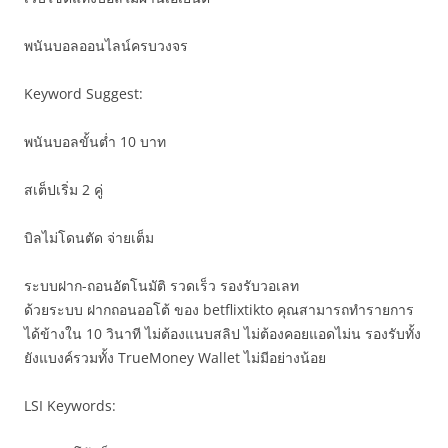
พนันบอลออนไลน์ครบวงจร
Keyword Suggest:
พนันบอลขั้นต่ำ 10 บาท
สเต็ปเริ่ม 2 คู่
บิลไม่โดนตัด จ่ายเต็ม
ระบบฝาก-ถอนอัตโนมัติ รวดเร็ว รองรับวอเลท
ด้วยระบบ ฝากถอนออโต้ ของ betflixtikto คุณสามารถทำรายการ
ได้ข้างใน 10 วินาที ไม่ต้องแนบสลิป ไม่ต้องคอยแอดไม่น รองรับทั้ง
ยังแบงค์รวมทั้ง TrueMoney Wallet ไม่มีอย่างน้อย
LSI Keywords: