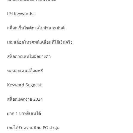
LSI Keywords:
สล็อตเว็บไซต์ตรงไม่ผ่านเอเย่นต์
เกมสล็อตโทรศัพท์เคลื่อนที่ได้เงินจริง
สล็อตวอเลทไม่มีอย่างต่ำ
ทดสอบเล่นสล็อตฟรี
Keyword Suggest:
สล็อตแตกง่าย 2024
ฝาก 1 บาทก็เล่นได้
เกมได้รับความนิยม PG ล่าสุด