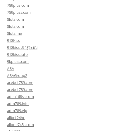
789plus.com
789pluss.com
8lots.com
8lots.com
8lots.me
918Kiss
918kiss เข้าสู่ระบบ
918kissauto
9kpluss.com
ABA
ABAGroup2
acebet789.com
acebet789.com
aden168ss.com
adm789.info
adm789.vip
allbet24hr
allone745s.com