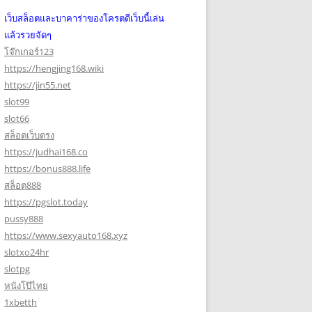
เว็บสล็อตและบาคาร่าของโครตดีเว็บนี้เล่น
แล้วรวยจัดๆ
โจ๊กเกอร์123
https://hengjing168.wiki
https://jin55.net
slot99
slot66
สล็อตเว็บตรง
https://judhai168.co
https://bonus888.life
สล็อต888
https://pgslot.today
pussy888
https://www.sexyauto168.xyz
slotxo24hr
slotpg
หนังโป๊ไทย
1xbetth