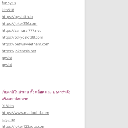
funny18
kiss918
https://pgslotth.io
https://joker356.com
https://samurai777.net
https://tokyoslot88.com
https://betwayvietnam.com
https://jokerasia.net
pgslot
pgslot
เว็บคาสิโนน่าเล่น ทั้ง
สล็อต
และ
บาคาร่า
ตึง
จริงแตกบ่อยมาก
918kiss
https://www.madoohd.com
sagame
https://joker123auto.com