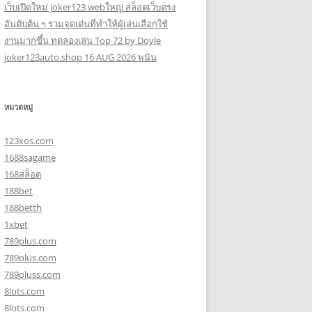
เว็บเปิดใหม่ joker123 webใหญ่ สล็อตเว็บตรง
อันดับต้น ๆ รวมจุดเด่นที่ทำให้ผู้เล่นเลือกใช้
งานมากขึ้น ทดลองเล่น Top 72 by Doyle
joker123auto.shop 16 AUG 2026 พนัน
หมวดหมู่
123xos.com
1688sagame
168สล็อต
188bet
188betth
1xbet
789plus.com
789plus.com
789pluss.com
8lots.com
8lots.com