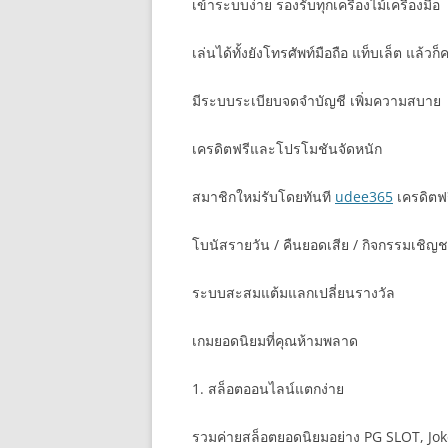
เข้าระบบง่าย รองรับทุกเครื่องไม้เครื่องมือ
เล่นได้ทั้งยังโทรศัพท์มือถือ แท็บเล็ต แล้วก
มีระบบระเบียบจดจำบัญชี เพิ่มความสบาย
เครดิตฟรีและโปรโมชันจัดหนัก
สมาชิกใหม่รับโดยทันที
udee365
เครดิตฟ
โบนัสรายวัน / คืนยอดเสีย / กิจกรรมเชิญช
ระบบสะสมแต้มแลกเปลี่ยนรางวัล
เกมยอดนิยมที่คุณห้ามพลาด
1. สล็อตออนไลน์แตกง่าย
รวมค่ายสล็อตยอดนิยมอย่าง PG SLOT, Joker