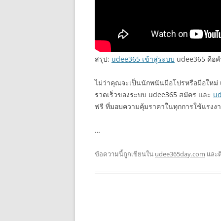
สรุป:
udee365 เข้าสู่ระบบ
udee365 คือคำ
ไม่ว่าคุณจะเป็นนักพนันมือโปรหรือมือใหม่
รวดเร็วของระบบ udee365 สมัคร และ
ud
ฟรี ที่มอบความคุ้มราคาในทุกการใช้แรงงา
…
ข้อความนี้ถูกเขียนใน
udee365day.com
และต