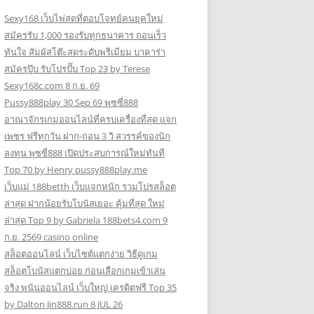
Sexy168 เว็บไพ่สดที่ตอบโจทย์คนยุคใหม่
สมัครรับ 1,000 รองรับทุกธนาคาร ถอนเร็ว
ทันใจ สัมผัสโต๊ะสดระดับพรีเมียม บาคาร่า
สมัครปุ๊บ รับโปรปั๊บ Top 23 by Terese
Sexy168c.com 8 ก.ย. 69
Pussy888play 30 Sep 69 พุซซี่888
อาณาจักรเกมออนไลน์ที่ครบเครื่องที่สุด แจก
เพชร ฟรีทุกวัน ฝาก-ถอน 3 วิ สวรรค์ของนัก
ลงทุน พุซซี่888 เปิดประสบการณ์ใหม่ทันที
Top 70 by Henry pussy888play.me
เว็บแม่ 188betth เว็บแจกหนัก รวมโปรสล็อต
ล่าสุด ฝากน้อยรับโบนัสเยอะ คุ้มที่สุด ใหม่
ล่าสุด Top 9 by Gabriela 188bets4.com 9
ก.ย. 2569 casino online
สล็อตออนไลน์ เว็บไซต์แตกง่าย วิธีดูเกม
สล็อตโบนัสแตกบ่อย ก่อนเลือกเกมเข้าเล่น
จริง พนันออนไลน์ เว็บใหญ่ เครดิตฟรี Top 35
by Dalton Jin888.run 8 JUL 26