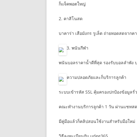
ก็แจ็คพอตใหญ่
2. คาสิโนสด
บาคาร่า เสือมังกร รูเล็ต ถ่ายทอดสดจากค
3. พนันกีฬา
พนันบอลราคาน้ำดีที่สุด รองรับบอลลำพัง บอ
ความปลอดภัยและก็บริการลูกค้า
ระบบเข้ารหัส SSL คุ้มครองปกป้องข้อมูลรั
คณะทำงานบริการลูกค้า 1 วัน ผ่านแชทสด
มีคู่มือแล้วก็คลิปสอนใช้งานสำหรับมือใหม่
วิธีลงทะเบียนกับ udee365