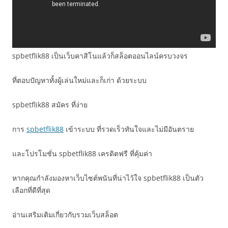
spbetflik88 เป็นเว็บคาสิโนแล้วก็สล็อตออนไลน์ครบวงจร
ที่ตอบปัญหาทั้งผู้เล่นใหม่และก็เก่า ด้วยระบบ
spbetflik88 สมัคร ที่ง่าย
การ
spbetflik88
เข้าระบบ ที่รวดเร็วทันใจและไม่มีอันตราย
และโปรโมชั่น spbetflik88 เครดิตฟรี ที่คุ้มค่า
หากคุณกำลังมองหาเว็บไซต์พนันที่น่าไว้ใจ spbetflik88 เป็นตัว
เลือกที่ดีที่สุด
อ่านเสริมเติมเกี่ยวกับรวมเว็บสล็อต