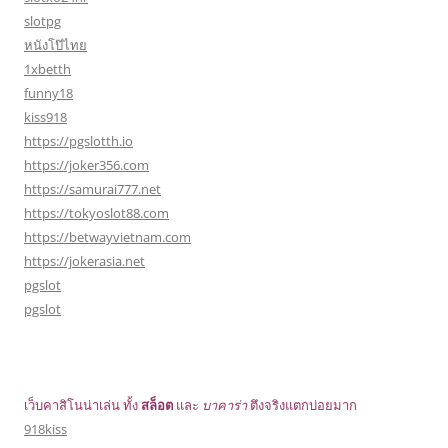
slotpg
หนังโป๊ไทย
1xbetth
funny18
kiss918
https://pgslotth.io
https://joker356.com
https://samurai777.net
https://tokyoslot88.com
https://betwayvietnam.com
https://jokerasia.net
pgslot
pgslot
เว็บคาสิโนน่าเล่น ทั้ง
สล็อต
และ
บาคาร่า
ตึงจริงแตกบ่อยมาก
918kiss