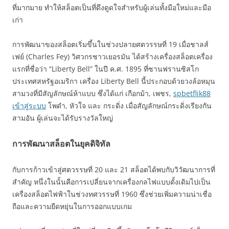
ที่มากมาย ทำให้สล็อตเป็นที่ดึงดูดใจสำหรับผู้เล่นทั้งมือใหม่และมือ
เก่า
การพัฒนาของสล็อตเริ่มขึ้นในช่วงปลายศตวรรษที่ 19 เมื่อชาลส์
เฟย์ (Charles Fey) วิศวกรชาวเยอรมัน ได้สร้างเครื่องสล็อตเครื่อง
แรกที่ชื่อว่า “Liberty Bell” ในปี ค.ศ. 1895 ที่ซานฟรานซิสโก
ประเทศสหรัฐอเมริกา เครื่อง Liberty Bell นี้ประกอบด้วยวงล้อหมุน
สามวงที่มีสัญลักษณ์ห้าแบบ ซึ่งได้แก่ เกือกม้า, เพชร,
spbetflik88
เข้าสู่ระบบ
โพดำ, หัวใจ และ กระดิ่ง เมื่อสัญลักษณ์กระดิ่งเรียงกัน
สามอัน ผู้เล่นจะได้รับรางวัลใหญ่
การพัฒนาสล็อตในยุคดิจิทัล
กับการก้าวเข้าสู่ศตวรรษที่ 20 และ 21 สล็อตได้พบกับวิวัฒนาการที่
สำคัญ หนึ่งในนั้นคือการเปลี่ยนจากเครื่องกลไฟแบบดั้งเดิมไปเป็น
เครื่องสล็อตไฟฟ้าในช่วงทศวรรษที่ 1960 ซึ่งช่วยเพิ่มความน่าเชื่อ
ถือและความยืดหยุ่นในการออกแบบเกม