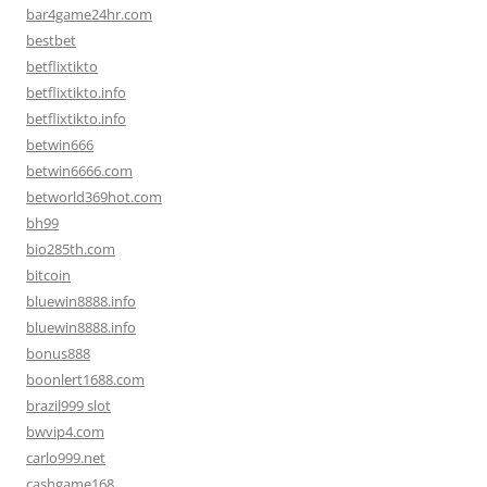
bar4game24hr.com
bestbet
betflixtikto
betflixtikto.info
betflixtikto.info
betwin666
betwin6666.com
betworld369hot.com
bh99
bio285th.com
bitcoin
bluewin8888.info
bluewin8888.info
bonus888
boonlert1688.com
brazil999 slot
bwvip4.com
carlo999.net
cashgame168