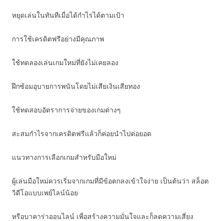
หยุดเล่นในทันทีเมื่อได้กำไรได้ตามเป้า
การใช้เครดิตฟรีอย่างมีคุณภาพ
ใช้ทดลองเล่นเกมใหม่ที่ยังไม่เคยลอง
ฝึกซ้อมอุบายการพนันโดยไม่เสียเงินเสียทอง
ใช้ทดสอบอัตราการจ่ายของเกมต่างๆ
สะสมกำไรจากเครดิตฟรีแล้วก็ค่อยนำไปต่อยอด
แนวทางการเลือกเกมสำหรับมือใหม่
ผู้เล่นมือใหม่ควรเริ่มจากเกมที่มีข้อตกลงเข้าใจง่าย เป็นต้นว่า สล็อต
วิดีโอแบบเพย์ไลน์น้อย
หรือบาคาร่าออนไลน์ เพื่อสร้างความมั่นใจและก็ลดความเสี่ยง