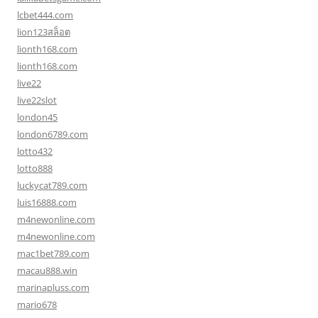
lcbet444.com
lion123สล็อต
lionth168.com
lionth168.com
live22
live22slot
london45
london6789.com
lotto432
lotto888
luckycat789.com
luis16888.com
m4newonline.com
m4newonline.com
mac1bet789.com
macau888.win
marinapluss.com
mario678