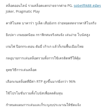
สล็อตออนไลน์ รวมสล็อตแตกง่ายจากค่าย PG,
spbetflik88 สมัคร
Joker, Pragmatic Play
คาสิโนสด บาคาร่า รูเล็ต เสือมังกร ถ่ายทอดสดจากคาสิโนจริง
ยิงปลา เกมยอดนิยม กราฟิกสมจริงสมจัง เล่นง่าย โบนัสสูง
เกมไพ่ ป๊อกกระดอน ดัมมี่ เก้าเก แล้วก็เกมพื้นเมืองไทย
กลอุบายการเล่นสล็อตรวมทั้งการใช้เครดิตฟรีให้คุ้ม
ยุทธวิธีการเล่นสล็อต
เลือกเกมสล็อตที่มีค่า RTP สูงขึ้นมากยิ่งกว่า 96%
ใช้โปรโมชั่นรวมทั้งโบนัสเพื่อลดต้นทุน
กำหนดแผนการเล่นและก็ระบุงบประมาณให้ชัดแจ้ง