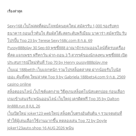
เรื่องล่าสุด
Sexy168 เว็บไพ่สดที่ตอบโจทย์คนยุคใหม่ สมัครรับ 1,000 รองรับทุก
ธนาคาร ถอนเร็วทันใจ สัมผัสโต๊ะสดระดับพรีเมียม บาคาร่า สมัครปุ๊บ รับ
โปรปั๊บ Top 23 by Terese Sexy168c.com 8 ก.ย. 69
Pussy888play 30 Sep 69 พุซซี่888 อาณาจักรเกมออนไลน์ที่ครบเครื่อง
ที่สุด แจกเพชร ฟรีทุกวัน ฝาก-ถอน 3 วิ สวรรค์ของนักลงทุน พุซซี่888 เปิด
ประสบการณ์ใหม่ทันที Top 70 by Henry pussy888play.me
เว็บแม่ 188betth เว็บแจกหนัก รวมโปรสล็อตล่าสุด ฝากน้อยรับโบนัส
เยอะ คุ้มที่สุด ใหม่ล่าสุด Top 9 by Gabriela 188bets4.com 9 ก.ย. 2569
casino online
สล็อตออนไลน์ เว็บไซต์แตกง่าย วิธีดูเกมสล็อตโบนัสแตกบ่อย ก่อนเลือก
เกมเข้าเล่นจริง พนันออนไลน์ เว็บใหญ่ เครดิตฟรี Top 35 by Dalton
Jin888.run 8 JUL 26
เว็บเปิดใหม่ joker123 webใหญ่ สล็อตเว็บตรงอันดับต้น ๆ รวมจุดเด่นที่
ทำให้ผู้เล่นเลือกใช้งานมากขึ้น ทดลองเล่น Top 72 by Doyle
joker123auto.shop 16 AUG 2026 พนัน