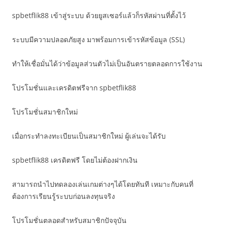
spbetflik88 เข้าสู่ระบบ ด้วยยูสเซอร์แล้วก็รหัสผ่านที่ตั้งไว้
ระบบมีความปลอดภัยสูง มาพร้อมการเข้ารหัสข้อมูล (SSL)
ทำให้เชื่อมั่นได้ว่าข้อมูลส่วนตัวไม่เป็นอันตรายตลอดการใช้งาน
โปรโมชั่นและเครดิตฟรีจาก spbetflik88
โปรโมชั่นสมาชิกใหม่
เมื่อกระทำลงทะเบียนเป็นสมาชิกใหม่ ผู้เล่นจะได้รับ
spbetflik88 เครดิตฟรี โดยไม่ต้องฝากเงิน
สามารถนำไปทดลองเล่นเกมต่างๆได้โดยทันที เหมาะกับคนที่
ต้องการเรียนรู้ระบบก่อนลงทุนจริง
โปรโมชั่นตลอดสำหรับสมาชิกปัจจุบัน