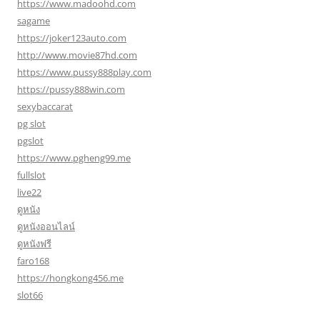
https://www.madoohd.com
sagame
https://joker123auto.com
http://www.movie87hd.com
https://www.pussy888play.com
https://pussy888win.com
sexybaccarat
pg slot
pgslot
https://www.pgheng99.me
fullslot
live22
ดูหนัง
ดูหนังออนไลน์
ดูหนังฟรี
faro168
https://hongkong456.me
slot66