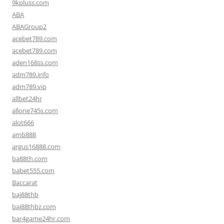
9kpluss.com
ABA
ABAGroup2
acebet789.com
acebet789.com
aden168ss.com
adm789.info
adm789.vip
allbet24hr
allone745s.com
alot666
amb888
argus16888.com
ba88th.com
babet555.com
Baccarat
baj88thb
baj88thbz.com
bar4game24hr.com