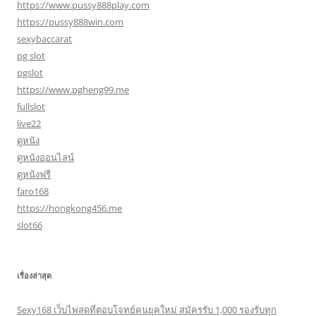
https://www.pussy888play.com
https://pussy888win.com
sexybaccarat
pg slot
pgslot
https://www.pgheng99.me
fullslot
live22
ดูหนัง
ดูหนังออนไลน์
ดูหนังฟรี
faro168
https://hongkong456.me
slot66
เรื่องล่าสุด
Sexy168 เว็บไพ่สดที่ตอบโจทย์คนยุคใหม่ สมัครรับ 1,000 รองรับทุก