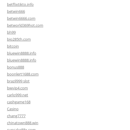
betflixtikto.info
betwin666
betwin6666.com
betworld369hot.com
bh99
bio285th.com
bitcoin
bluewin8888.info
bluewin8888.info
bonus888
boonlert1688.com
brazil999 slot
bwvip4.com
carlo999.net
cashgame168
Casino
chang7777
chinatown888.win
cupcake88x.com