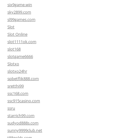
six9game.win
sky2899.com
sl99games.com
Slot
Slot Online
slot1111ok.com
slot168
slotgame6666
Slotxo
slotxo24hr
spbetflik888.com
sretthi99
ssc168.com
ssc915casino.com
ssru
starrich99.com
sudyod888s.com
sunny9999club.net
t88golds.com