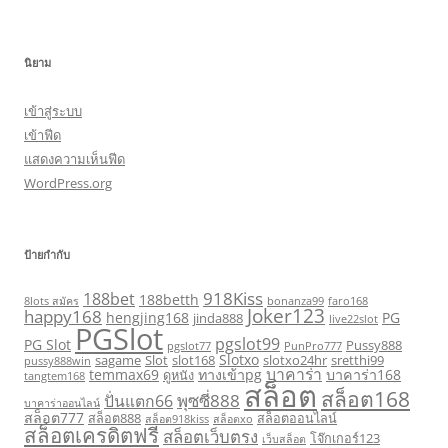
นิยาม
เข้าสู่ระบบ
เข้าฟีด
แสดงความเห็นฟีด
WordPress.org
ป้ายกำกับ
918Kiss
188bet
188betth
8lots สมัคร
bonanza99
faro168
Joker123
happy168
hengjing168
PG
jinda888
live22slot
PGSlot
pgslot99
PG Slot
Pussy888
pgslot77
PunPro777
Slotxo
sagame
Slot
slot168
slotxo24hr
sretthi99
pussy888win
บาคาร่า
temmax69
ทางเข้าpg
บาคาร่า168
ดูหนัง
tangtem168
สล็อต
สล็อต168
พุซซี่888
ปั่นแตก66
บาคาร่าออนไลน์
สล็อต777
สล็อต888
สล็อตออนไลน์
สล็อต918kiss
สล็อตxo
สล็อตเครดิตฟรี
สล็อตเว็บตรง
โจ๊กเกอร์123
เว็บสล็อต