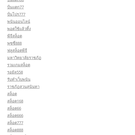
ปั่นแตก77
ปั่นโปร777
พนันออนไลน์
พอตใช้แล้วทิ้ง
พีจีสล็อต
พุซซี่888
ฟลูสล็อตพีจี
มหาวิทยาลัยราชภัฏ
รวมเกมสล็อต
รอยัล558
รับทำเว็บพนัน
ราชภัฏสวนสุนันทา
สล็อต
สล็อต168
สล็อต66
สล็อต666
สล็อต777
สล็อต888