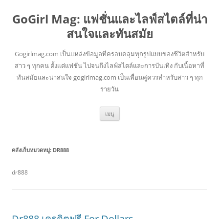
GoGirl Mag: แฟชั่นและไลฟ์สไตล์ที่น่า
สนใจและทันสมัย
Gogirlmag.com เป็นแหล่งข้อมูลที่ครอบคลุมทุกรูปแบบของชีวิตสำหรับ
สาว ๆ ทุกคน ตั้งแต่แฟชั่น ไปจนถึงไลฟ์สไตล์และการบันเทิง กับเนื้อหาที่
ทันสมัยและน่าสนใจ gogirlmag.com เป็นเพื่อนคู่ควรสำหรับสาว ๆ ทุก
รายวัน
ข้าม
เมนู
ไป
ยัง
เนื้อหา
คลังเก็บหมวดหมู่:
DR888
dr888
Dr888 เครดิตฟรี For Dollars