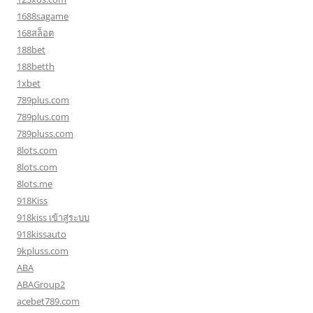
1688sagame
168สล็อต
188bet
188betth
1xbet
789plus.com
789plus.com
789pluss.com
8lots.com
8lots.com
8lots.me
918Kiss
918kiss เข้าสู่ระบบ
918kissauto
9kpluss.com
ABA
ABAGroup2
acebet789.com