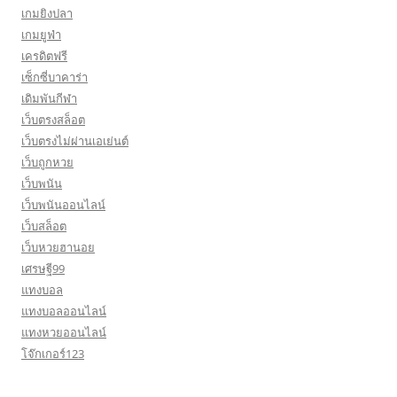
เกมยิงปลา
เกมยูฟ่า
เครดิตฟรี
เซ็กซี่บาคาร่า
เดิมพันกีฬา
เว็บตรงสล็อต
เว็บตรงไม่ผ่านเอเย่นต์
เว็บถูกหวย
เว็บพนัน
เว็บพนันออนไลน์
เว็บสล็อต
เว็บหวยฮานอย
เศรษฐี99
แทงบอล
แทงบอลออนไลน์
แทงหวยออนไลน์
โจ๊กเกอร์123