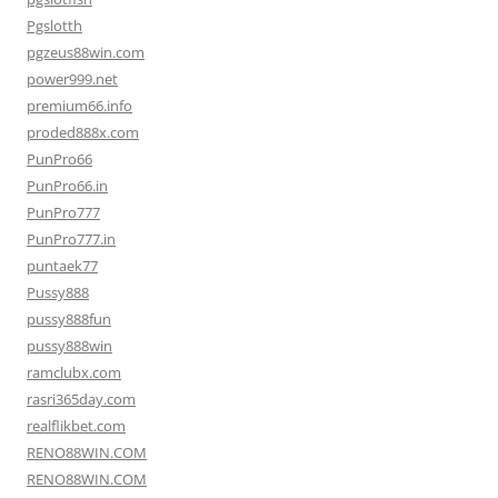
Pgslotth
pgzeus88win.com
power999.net
premium66.info
proded888x.com
PunPro66
PunPro66.in
PunPro777
PunPro777.in
puntaek77
Pussy888
pussy888fun
pussy888win
ramclubx.com
rasri365day.com
realflikbet.com
RENO88WIN.COM
RENO88WIN.COM