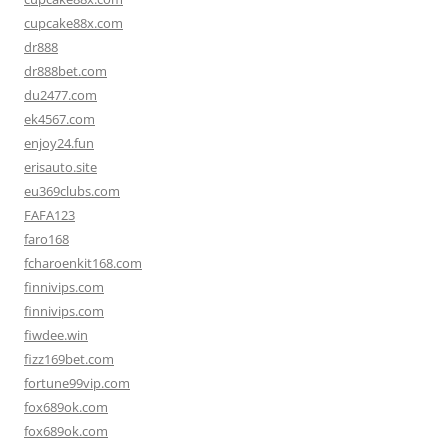
cupcake88x.com
dr888
dr888bet.com
du2477.com
ek4567.com
enjoy24.fun
erisauto.site
eu369clubs.com
FAFA123
faro168
fcharoenkit168.com
finnivips.com
finnivips.com
fiwdee.win
fizz169bet.com
fortune99vip.com
fox689ok.com
fox689ok.com