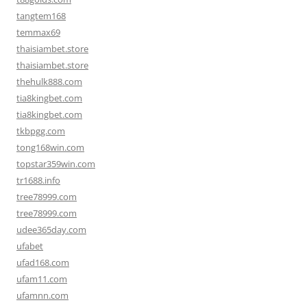
tangtem168
temmax69
thaisiambet.store
thaisiambet.store
thehulk888.com
tia8kingbet.com
tia8kingbet.com
tkbpgg.com
tong168win.com
topstar359win.com
tr1688.info
tree78999.com
tree78999.com
udee365day.com
ufabet
ufad168.com
ufam11.com
ufamnn.com