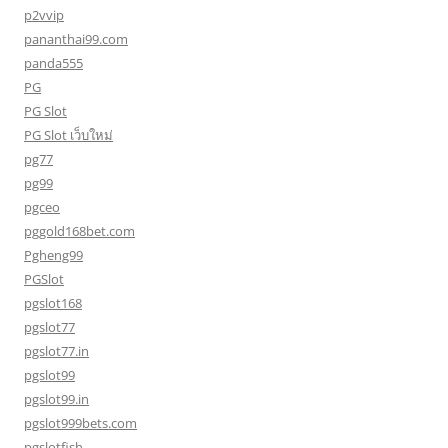
p2vvip
pananthai99.com
panda555
PG
PG Slot
PG Slot เว็บใหม่
pg77
pg99
pgceo
pggold168bet.com
Pgheng99
PGSlot
pgslot168
pgslot77
pgslot77.in
pgslot99
pgslot99.in
pgslot999bets.com
pgslotfish