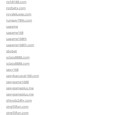
rich8188.com
rizzbetx.com
royaleluxee.com
runway789s.com
sagame
sagame168
sagame168th
sagame168th.com
sbobet
sclass8888.com
sclass8888.com
sexy168
sexybaccarat168.com
sexygame1688
sexygameplus.me
sexygameplus.me
shinobi24hr.com
sing55fun.com
sing55fun.com