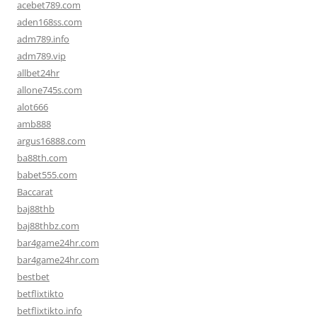
acebet789.com
aden168ss.com
adm789.info
adm789.vip
allbet24hr
allone745s.com
alot666
amb888
argus16888.com
ba88th.com
babet555.com
Baccarat
baj88thb
baj88thbz.com
bar4game24hr.com
bar4game24hr.com
bestbet
betflixtikto
betflixtikto.info