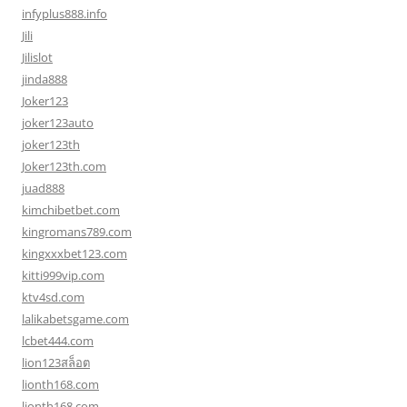
infyplus888.info
Jili
Jilislot
jinda888
Joker123
joker123auto
joker123th
Joker123th.com
juad888
kimchibetbet.com
kingromans789.com
kingxxxbet123.com
kitti999vip.com
ktv4sd.com
lalikabetsgame.com
lcbet444.com
lion123สล็อต
lionth168.com
lionth168.com