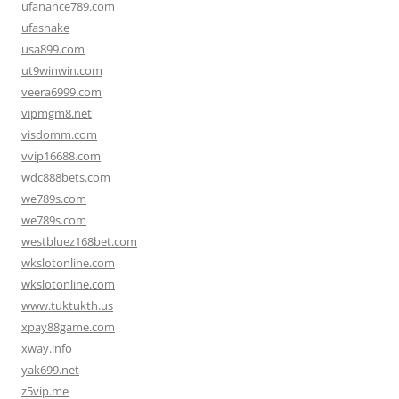
ufanance789.com
ufasnake
usa899.com
ut9winwin.com
veera6999.com
vipmgm8.net
visdomm.com
vvip16688.com
wdc888bets.com
we789s.com
we789s.com
westbluez168bet.com
wkslotonline.com
wkslotonline.com
www.tuktukth.us
xpay88game.com
xway.info
yak699.net
z5vip.me