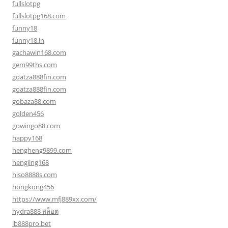
fullslotpg
fullslotpg168.com
funny18
funny18.in
gachawin168.com
gem99ths.com
goatza888fin.com
goatza888fin.com
gobaza88.com
golden456
gowingo88.com
happy168
hengheng9899.com
hengjing168
hiso8888s.com
hongkong456
https://www.mfj889xx.com/
hydra888 สล็อต
ib888pro.bet