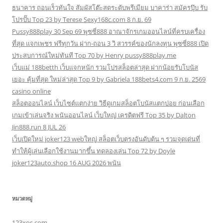
ธนาคาร ถอนเร็วทันใจ สัมผัสโต๊ะสดระดับพรีเมียม บาคาร่า สมัครปุ๊บ รับ
โปรปั๊บ Top 23 by Terese Sexy168c.com 8 ก.ย. 69
Pussy888play 30 Sep 69 พุซซี่888 อาณาจักรเกมออนไลน์ที่ครบเครื่อง
ที่สุด แจกเพชร ฟรีทุกวัน ฝาก-ถอน 3 วิ สวรรค์ของนักลงทุน พุซซี่888 เปิด
ประสบการณ์ใหม่ทันที Top 70 by Henry pussy888play.me
เว็บแม่ 188betth เว็บแจกหนัก รวมโปรสล็อตล่าสุด ฝากน้อยรับโบนัส
เยอะ คุ้มที่สุด ใหม่ล่าสุด Top 9 by Gabriela 188bets4.com 9 ก.ย. 2569
casino online
สล็อตออนไลน์ เว็บไซต์แตกง่าย วิธีดูเกมสล็อตโบนัสแตกบ่อย ก่อนเลือก
เกมเข้าเล่นจริง พนันออนไลน์ เว็บใหญ่ เครดิตฟรี Top 35 by Dalton
Jin888.run 8 JUL 26
เว็บเปิดใหม่ joker123 webใหญ่ สล็อตเว็บตรงอันดับต้น ๆ รวมจุดเด่นที่
ทำให้ผู้เล่นเลือกใช้งานมากขึ้น ทดลองเล่น Top 72 by Doyle
joker123auto.shop 16 AUG 2026 พนัน
หมวดหมู่
123xos.com