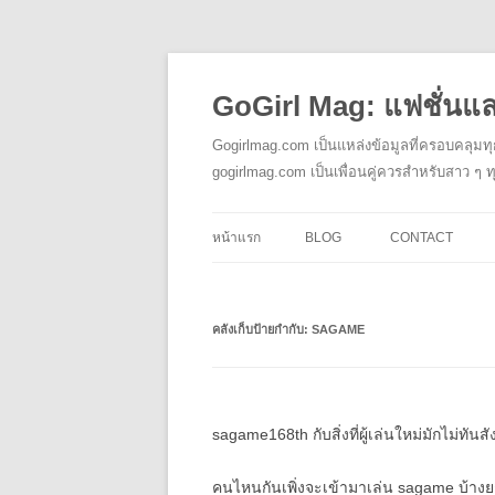
GoGirl Mag: แฟชั่นแล
Gogirlmag.com เป็นแหล่งข้อมูลที่ครอบคลุมทุ
gogirlmag.com เป็นเพื่อนคู่ควรสำหรับสาว ๆ ท
หน้าแรก
BLOG
CONTACT
คลังเก็บป้ายกำกับ:
SAGAME
sagame168th กับสิ่งที่ผู้เล่นใหม่มักไม่ทันส
คนไหนกันเพิ่งจะเข้ามาเล่น sagame บ้างยก