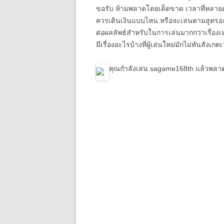
ขอรับ ห้ามพลาดโดยเด็ดขาด เวลาที่หลายค
ควรเดินเงินแบบไหน หรือจะเล่นตามสูตรอะไร
ต่อผลลัพธ์สำหรับในการเล่นมากกว่าเรื่องเห
มีเรื่องอะไรบ้างที่ผู้เล่นใหม่มักไม่ทันสัง
คุณกำลังเล่น sagame168th แล้วพลาดบ