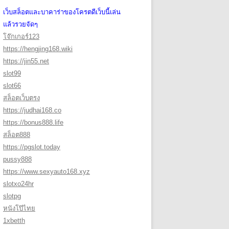
เว็บสล็อตและบาคาร่าของโครตดีเว็บนี้เล่น
แล้วรวยจัดๆ
โจ๊กเกอร์123
https://hengjing168.wiki
https://jin55.net
slot99
slot66
สล็อตเว็บตรง
https://judhai168.co
https://bonus888.life
สล็อต888
https://pgslot.today
pussy888
https://www.sexyauto168.xyz
slotxo24hr
slotpg
หนังโป๊ไทย
1xbetth