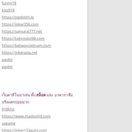
funny18
kiss918
https://pgslotth.io
https://joker356.com
https://samurai777.net
https://tokyoslot88.com
https://betwayvietnam.com
https://jokerasia.net
pgslot
pgslot
เว็บคาสิโนน่าเล่น ทั้ง
สล็อต
และ
บาคาร่า
ตึง
จริงแตกบ่อยมาก
918kiss
https://www.madoohd.com
sagame
https://joker123auto.com