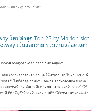
ล็อต168
บน
19 กุมภาพันธ์ 2025
way ใหม่ล่าสุด Top 25 by Marion slot
etway เว็บแตกง่าย รวมเกมสล็อตแตก
กง่าย จากทุกค่ายดัง มาจากเว็บตรงทุกเกม
ot มีเกมแตกง่ายจากค่ายดัง รวมทั้งให้บริการแบบไม่ผ่านเอเย่นต์
ือ slot เว็บไซต์สล็อต รวมเกมแตกง่าย จากทุกค่ายดัง มาจาก
บประสบการณ์การเล่นเกมที่ปลอดภัย 100% รองรับการเข้าใช้
่อนที่ ที่สำคัญยังมีการรับรองระบบที่ทำให้การเล่นของคุณเป็น