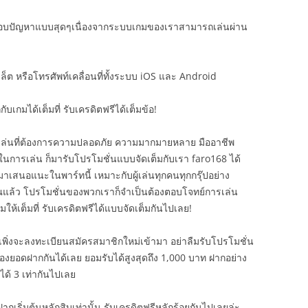
อบปัญหาแบบสุดๆเนื่องจากระบบเกมของเราสามารถเล่นผ่าน
ปเล็ต หรือโทรศัพท์เคลื่อนที่ทั้งระบบ iOS และ Android
บเกมได้เต็มที่ รับเครดิตฟรีได้เต็มข้อ!
ผู้เล่นที่ต้องการความปลอดภัย ความมากมายหลาย มืออาชีพ
การเล่น ก็มารับโปรโมชั่นแบบจัดเต็มกับเรา faro168 ได้
มาเสนอแนะในพาร์ทนี้ เหมาะกับผู้เล่นทุกคนทุกกรุ๊ปอย่าง
คุณแล้ว โปรโมชั่นของพวกเราก็จำเป็นต้องตอบโจทย์การเล่น
ห้เต็มที่ รับเครดิตฟรีได้แบบจัดเต็มกันไปเลย!
เพิ่งจะลงทะเบียนสมัครสมาชิกใหม่เข้ามา อย่าลืมรับโปรโมชั่น
องยอดฝากกันได้เลย ยอมรับได้สูงสุดถึง 1,000 บาท ฝากอย่าง
ได้ 3 เท่ากันไปเลย
กเริ่มต้นหลักสิบเท่านั้น รับเครดิตฟรีหลักร้อยกันไปเลยล่ะ