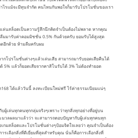
ำกำไรแม้จะมีทุนจำกัด คนไหนกันพอใจก็มารับโปรโมชั่นของเรา
บเล่นสล็อตเป็นความรู้สึกนึกคิดจำเป็นต้องไม่พลาด หากคุณ
่าลืมมารับค่าคอมมิชชั่น 0.5% กันด้วยครับ ยอมรับได้สูงสุด
ดอีกด้วย ห้ามลืมครับผม
รีจากโปรโมชั่นต่างๆแล้วเล่นเสีย สามารถมารับยอดเสียคืนได้
ด้ 5% แล้วก็ยอดเสียจากคาสิโนรับได้ 3% ไม่ต้องทำยอด
68 ได้แล้ววันนี้ ลงทะเบียนใหม่ฟรี ไร้ค่าธรรมเนียมแน่ๆ
ผู้เล่นทุกคนทุกกลุ่มจริงๆเพราะว่าทุกสิ่งทุกอย่างที่อยู่บน
ะมวลผลมาแล้วว่า จะสามารถตอบปัญหากับผู้เล่นทุกคนทุก
ยิ่งเกมสล็อตและโปรโมชั่นต่างๆป้อมจิตใจเลยว่า คุณจำเป็นต้อง
ือกสิ่งที่ดีเยี่ยมที่สุดสำหรับคุณ นั่นก็คือการเลือกสิ่งที่