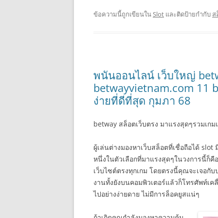
ข้อความนี้ถูกเขียนใน
Slot
และติดป้ายกำกับ
ส
พนันออนไลน์ เว็บใหญ่ bet
betwayvietnam.com 11 b
ง่ายที่ดีที่สุด กุมภา 68
betway สล็อตเว็บตรง มาแรงสุดๆรวมเกมแต
ผู้เล่นต่างมองหาเว็บสล็อตที่เชื่อถือได้ sl
หนึ่งในตัวเลือกที่มาแรงสุดๆในวงการนี้ก็ค
เว็บไซต์ตรงทุกเกม โดยตรงนี้คุณจะเจอกั
งานทั้งยังบนคอมพิวเตอร์แล้วก็โทรศัพท์เคลื
ไปอย่างง่ายดาย ไม่มีการล็อคยูสแน่ๆ
ถ้าเกิดคุณกำลังมองหาความคุ้ม