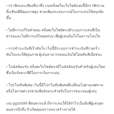
• กราฟิกและเสียงที่น่าทึ่ง เกมสล็อตในเว็บไซต์แห่งนี้มีกราฟิกรวม
ทั้งเสียงที่มีคุณภาพสูง ช่วยเพิ่มประสบการณ์ในการเล่นให้สนุกยิ่ง
ขึ้น
• ไม่มีการแก้ไขคำตอบ สล็อตเว็บไซต์ตรงมีระบบการเล่นที่เป็น
ธรรมและไม่มีการแก้ไขผลสรุป เพื่อผู้เล่นมั่นใจในความโล่งใส
• การชำระเงินที่เร็วทันใจ เว็บนี้มีระบบการชำระเงินที่รวดเร็ว
ทันใจและก็มีคุณภาพ ผู้เล่นสามารถถอนเงินได้โดยทันทีเมื่อชนะ
• โบนัสต้อนรับ สล็อตเว็บไซต์ตรงมีโบนัสต้อนรับสำหรับผู้เล่นใหม่
ซึ่งเป็นจังหวะที่ดีในการเริ่มการเล่น
• โปรโมชั่นพิเศษ เว็บนี้มีโปรโมชั่นพิเศษที่เปลี่ยนไปตามเทศกาล
หรือโอกาสต่างๆช่วยเพิ่มจังหวะสำหรับในการชนะของผู้เล่น
เกม pgslot99 ที่สมควรแล้วก็การเล่นให้ได้กำไรเป็นสิ่งที่ผู้เล่นทุก
คนควรนึกถึง ถ้าเกิดคุณปรารถนาสร้างรายได้