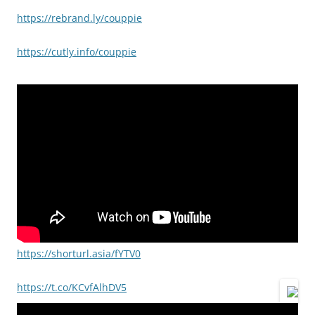
https://rebrand.ly/couppie
https://cutly.info/couppie
https://shorturl.asia/fYTV0
https://t.co/KCvfAlhDV5