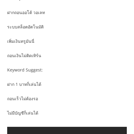
ฝากถอนออโต้ วอเลท
ระบบสล็อตอัตโนมัติ
เพิ่มเงินทรูมันนี่
ถอนเงินไม่ติดเทิร์น
Keyword Suggest:
ฝาก 1 บาทก็เล่นได้
ถอนเร็วไม่ต้องรอ
ไม่มีบัญชีก็เล่นได้