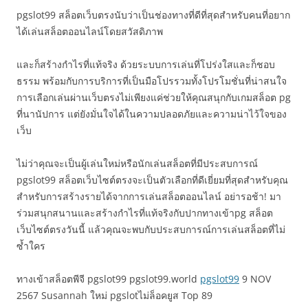
pgslot99 สล็อตเว็บตรงนับว่าเป็นช่องทางที่ดีที่สุดสำหรับคนที่อยาก
ได้เล่นสล็อตออนไลน์โดยสวัสดิภาพ
และก็สร้างกำไรที่แท้จริง ด้วยระบบการเล่นที่โปร่งใสและก็ชอบ
ธรรม พร้อมกับการบริการที่เป็นมือโปรรวมทั้งโปรโมชั่นที่น่าสนใจ
การเลือกเล่นผ่านเว็บตรงไม่เพียงแค่ช่วยให้คุณสนุกกับเกมสล็อต pg
ที่นานัปการ แต่ยังมั่นใจได้ในความปลอดภัยและความน่าไว้ใจของ
เว็บ
ไม่ว่าคุณจะเป็นผู้เล่นใหม่หรือนักเล่นสล็อตที่มีประสบการณ์
pgslot99 สล็อตเว็บไซต์ตรงจะเป็นตัวเลือกที่ดีเยี่ยมที่สุดสำหรับคุณ
สำหรับการสร้างรายได้จากการเล่นสล็อตออนไลน์ อย่ารอช้า! มา
ร่วมสนุกสนานและสร้างกำไรที่แท้จริงกับปากทางเข้าpg สล็อต
เว็บไซต์ตรงวันนี้ แล้วคุณจะพบกับประสบการณ์การเล่นสล็อตที่ไม่
ซ้ำใคร
ทางเข้าสล็อตพีจี pgslot99 pgslot99.world
pgslot99
9 NOV
2567 Susannah ใหม่ pgslotไม่ล็อคยูส Top 89