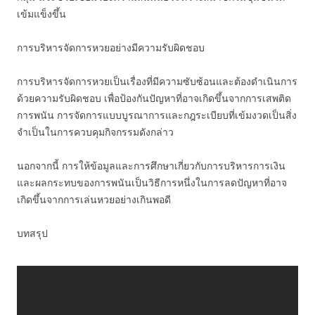
เข้มแข็งขึ้น
การบริหารจัดการหวยอย่างมีความรับผิดชอบ
การบริหารจัดการหวยเป็นเรื่องที่มีความซับซ้อนและต้องดำเนินการ
ด้วยความรับผิดชอบ เพื่อป้องกันปัญหาที่อาจเกิดขึ้นจากการเสพติด
การพนัน การจัดการแบบบูรณาการและกฎระเบียบที่เข้มงวดเป็นสิ่ง
จำเป็นในการควบคุมกิจกรรมดังกล่าว
นอกจากนี้ การให้ข้อมูลและการศึกษาเกี่ยวกับการบริหารการเงิน
และผลกระทบของการพนันเป็นวิธีการหนึ่งในการลดปัญหาที่อาจ
เกิดขึ้นจากการเล่นหวยอย่างเกินพอดี
บทสรุป