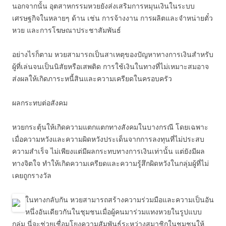
นอกจากนั้น อุตสาหกรรมหวยยังส่งเสริมการหมุนเงินในระบบ
เศรษฐกิจในหลายๆ ด้าน เช่น การจ้างงาน การผลิตและจำหน่ายตั๋ว
หวย และการโฆษณาประชาสัมพันธ์
อย่างไรก็ตาม หวยสามารถเป็นสาเหตุของปัญหาทางการเงินสำหรับ
ผู้ที่เล่นจนเป็นนิสัยหรือเสพติด การใช้เงินในทางที่ไม่เหมาะสมอาจ
ส่งผลให้เกิดภาระหนี้สินและความเครียดในครอบครัว
ผลกระทบต่อสังคม
หวยกระตุ้นให้เกิดความแตกแตกทางสังคมในบางกรณี โดยเฉพาะ
เมื่อความหวังและความผิดหวังประเด็นจากการลงทุนที่ไม่ประสบ
ความสำเร็จ ไม่เพียงแต่มีผลกระทบทางการเงินเท่านั้น แต่ยังมีผล
ทางจิตใจ ทำให้เกิดความเครียดและความรู้สึกผิดหวังในกลุ่มผู้ที่ไม่
เคยถูกรางวัล
ในทางกลับกัน หวยสามารถสร้างความร่วมมือและความเป็นอัน
หนึ่งอันเดียวกันในชุมชนเมื่อผู้คนมาร่วมแทงหวยในรูปแบบ
กลุ่ม นี่จะช่วยเชื่อมโยงความสัมพันธ์ระหว่างสมาชิกในชุมชนให้