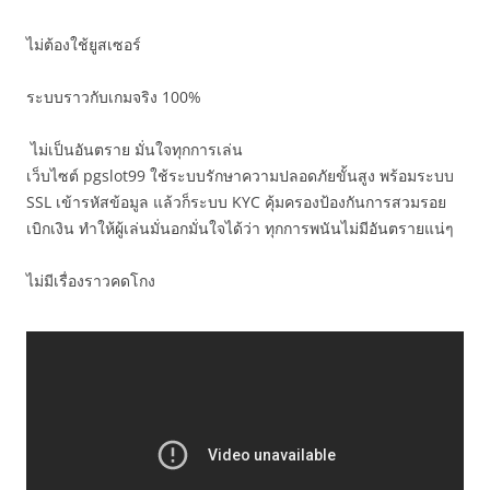
ไม่ต้องใช้ยูสเซอร์
ระบบราวกับเกมจริง 100%
️ ไม่เป็นอันตราย มั่นใจทุกการเล่น
เว็บไซต์ pgslot99 ใช้ระบบรักษาความปลอดภัยขั้นสูง พร้อมระบบ
SSL เข้ารหัสข้อมูล แล้วก็ระบบ KYC คุ้มครองป้องกันการสวมรอย
เบิกเงิน ทำให้ผู้เล่นมั่นอกมั่นใจได้ว่า ทุกการพนันไม่มีอันตรายแน่ๆ
ไม่มีเรื่องราวคดโกง