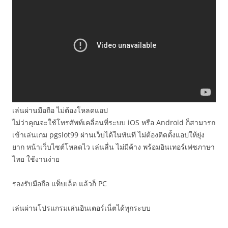
เล่นผ่านมือถือ ไม่ต้องโหลดแอป
ไม่ว่าคุณจะใช้โทรศัพท์เคลื่อนที่ระบบ iOS หรือ Android ก็สามารถ
เข้าเล่นเกม pgslot99 ผ่านเว็บได้ในทันที ไม่ต้องติดตั้งแอปให้ยุ่ง
ยาก หน้าเว็บไซต์โหลดไว เล่นลื่น ไม่มีค้าง พร้อมอินเทอร์เฟซภาษา
ไทย ใช้งานง่าย
รองรับมือถือ แท็บเล็ต แล้วก็ PC
เล่นผ่านโปรแกรมเล่นอินเตอร์เน็ตได้ทุกระบบ