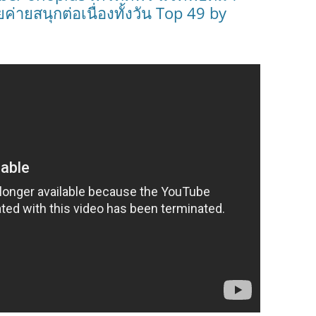
ายสนุกต่อเนื่องทั้งวัน Top 49 by