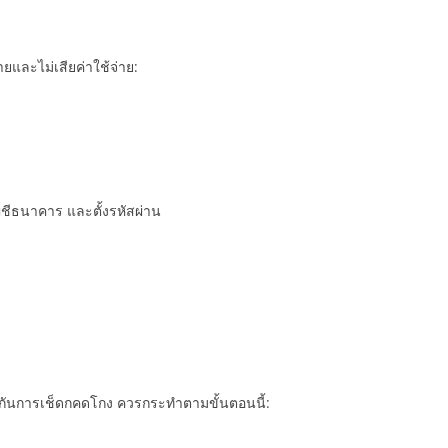
ยและไม่เสียค่าใช้จ่าย:
ญชีธนาคาร และตั้งรหัสผ่าน
้องกันการเช็ดกคดโกง ควรกระทำตามขั้นตอนนี้: