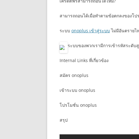
เครดิตฟรีสามารถถอนได้ไหม?
สามารถถอนได้เมื่อทำตามข้อตกลงของโปร
ระบบ
onoplus เข้าสู่ระบบ
ไม่มีอันตรายไ
ระบบของพวกเรามีการเข้ารหัสระดับสู
Internal Links ที่เกี่ยวข้อง
สมัคร onoplus
เข้าระบบ onoplus
โปรโมชั่น onoplus
สรุป