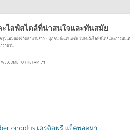
ะไลฟ์สไตล์ที่น่าสนใจและทันสมัย
กรูปแบบของชีวิตสำหรับสาว ๆ ทุกคน ตั้งแต่แฟชั่น ไปจนถึงไลฟ์สไตล์และการบันเทิ
ุกรายวัน
ข้าม
ไป
WELCOME TO THE FAMILY!
ยัง
เนื้อหา
ober onoplus เครดิตฟรี แจ็คพอตมา