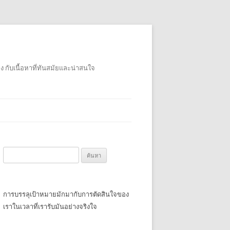
ง กับเนื้อหาที่ทันสมัยและน่าสนใจ
ค้นหา
สำหรับ:
การบรรลุเป้าหมายมักมากับการตัดสินใจของ
เราในเวลาที่เรารับมันอย่างจริงใจ