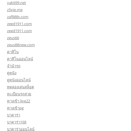
yak699.net
z5vip.me
zaf888s.com
zeed1911.com
zeed1911.com
zeus66
zeus88new.com
คาสิโน
คาสิโนออนไลน์
จำนำรถ
ดูหนัง
ดูหนังออนไลน์
ทดลองเล่นสล็อต
ทะเบียนรถสวย
ทางเข้า live22
ทางเข้าpg
บาคาร่า
บาคาร่า168
บาคาร่าออนไลน์