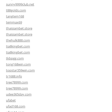
sunny9999club.net
t88golds.com
tangtem168
temmax69
thaisiambet.store
thaisiambet.store
thehulk888.com
tia8kingbet.com
tia8kingbet.com
tkbpgg.com
tong168win.com
topstar359win.com
tr1688.info
tree78999.com
tree78999.com
udee365day.com
ufabet
ufad168.com