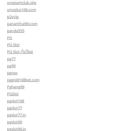
onesiamclub.site
onoplus168.com
p2vvip
pananthai99.com
panda555
PG
PG Slot
PG Slot เว็บใหม่
pg77
pg99
pgceo
pggold168bet.com
Pgheng99
PGSlot
pgslot168
pgslot77
pgslot77.in
pgslot99
pgslot99.in