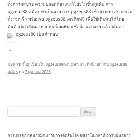
ทั้งความสบาย ความปลอดภัย และก็โปรโมชั่นสุดคุ้ม การ
pgzeus88 สมัคร ทำเป็นง่าย การ pgzeus88 เข้าสู่ระบบ สบายรวม
ทั้งรวดเร็ว พร้อมรับ pgzeus88 เครดิตฟรี เพื่อใช้เดิมพันได้โดย
ทันที แม้กำลังมองหาเว็บสล็อตที่น่าเชื่อถือ แตกง่าย แล้วก็คุ้มค่า
pgzeus88 เป็นคำตอบ
…
ข้อความนี้ถูกเขียนใน
pgzeus88win.com
และติดป้ายกำกับ
pgzeus88
สมัคร
บน
7 ตุลาคม 2025
ค้นหา
สำหรับ:
การบรรลุเป้าหมายมักมากับการตัดสินใจของเราในเวลาที่เรารับมันอย่าง