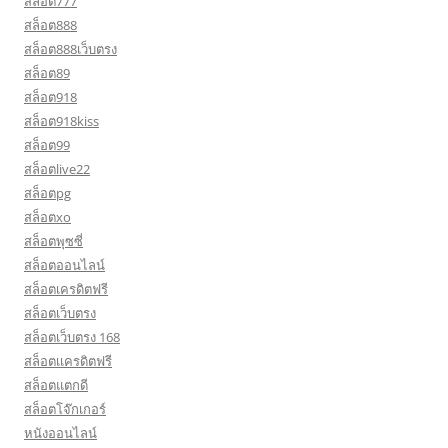
สล็อต777
สล็อต888
สล็อต888เว็บตรง
สล็อต89
สล็อต918
สล็อต918kiss
สล็อต99
สล็อตlive22
สล็อตpg
สล็อตxo
สล็อตพุซซี่
สล็อตออนไลน์
สล็อตเครดิตฟรี
สล็อตเว็บตรง
สล็อตเว็บตรง 168
สล็อตเเครดิตฟรี
สล็อตแตกดี
สล็อตโจ๊กเกอร์
หนังออนไลน์