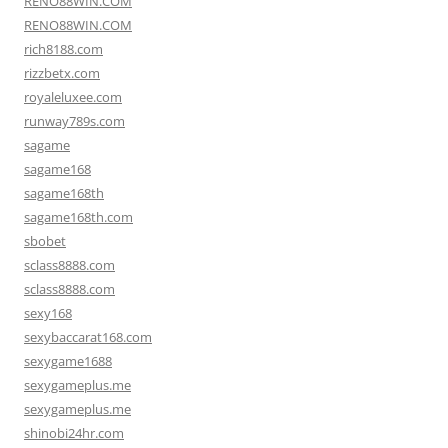
RENO88WIN.COM
RENO88WIN.COM
rich8188.com
rizzbetx.com
royaleluxee.com
runway789s.com
sagame
sagame168
sagame168th
sagame168th.com
sbobet
sclass8888.com
sclass8888.com
sexy168
sexybaccarat168.com
sexygame1688
sexygameplus.me
sexygameplus.me
shinobi24hr.com