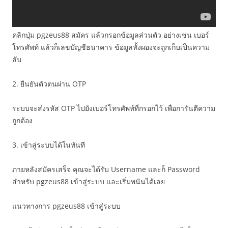
คลิกปุ่ม pgzeus88 สมัคร แล้วกรอกข้อมูลส่วนตัว อย่างเช่น เบอร์
โทรศัพท์ แล้วก็เลขบัญชีธนาคาร ข้อมูลทั้งผองจะถูกเก็บเป็นความ
ลับ
2. ยืนยันตัวตนผ่าน OTP
ระบบจะส่งรหัส OTP ไปยังเบอร์โทรศัพท์ที่กรอกไว้ เพื่อการันตีความ
ถูกต้อง
3. เข้าสู่ระบบได้ในทันที
ภายหลังสมัครเสร็จ คุณจะได้รับ Username และก็ Password
สำหรับ pgzeus88 เข้าสู่ระบบ และเริ่มพนันได้เลย
แนวทางการ pgzeus88 เข้าสู่ระบบ