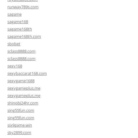
runway789s.com
sagame
sagame168
sagame168th
sagame168th.com
sbobet
sclass8888.com
sclass8888.com
sexy168
sexybaccarat168.com
sexygame1688
sexygameplus.me
sexygameplus.me
shinobi24hr.com
sing55fun.com
sing55fun.com
six9game.win
sky2899.com