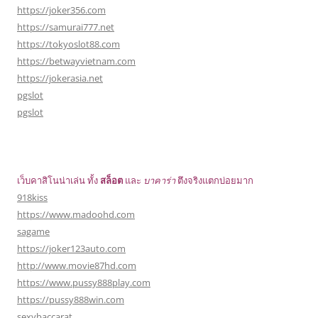
https://joker356.com
https://samurai777.net
https://tokyoslot88.com
https://betwayvietnam.com
https://jokerasia.net
pgslot
pgslot
เว็บคาสิโนน่าเล่น ทั้ง
สล็อต
และ
บาคาร่า
ตึงจริงแตกบ่อยมาก
918kiss
https://www.madoohd.com
sagame
https://joker123auto.com
http://www.movie87hd.com
https://www.pussy888play.com
https://pussy888win.com
sexybaccarat