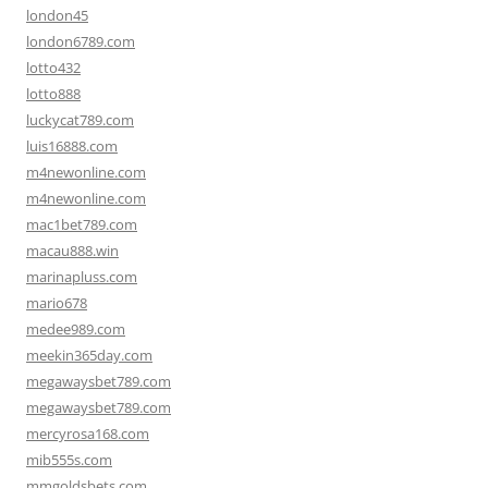
london45
london6789.com
lotto432
lotto888
luckycat789.com
luis16888.com
m4newonline.com
m4newonline.com
mac1bet789.com
macau888.win
marinapluss.com
mario678
medee989.com
meekin365day.com
megawaysbet789.com
megawaysbet789.com
mercyrosa168.com
mib555s.com
mmgoldsbets.com