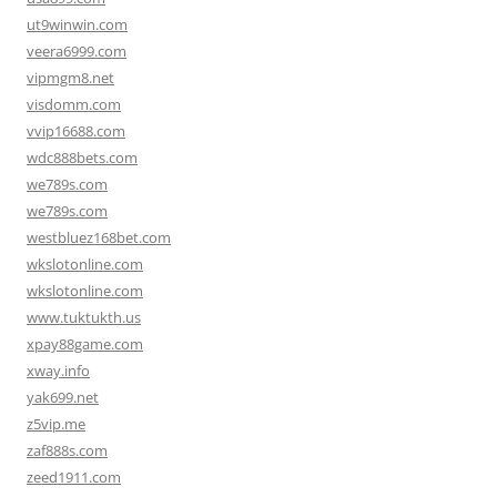
ut9winwin.com
veera6999.com
vipmgm8.net
visdomm.com
vvip16688.com
wdc888bets.com
we789s.com
we789s.com
westbluez168bet.com
wkslotonline.com
wkslotonline.com
www.tuktukth.us
xpay88game.com
xway.info
yak699.net
z5vip.me
zaf888s.com
zeed1911.com