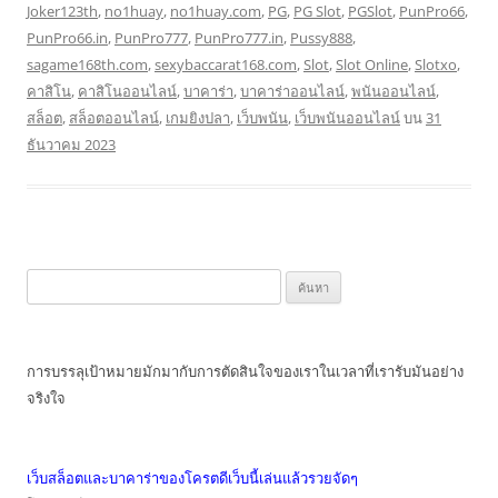
Joker123th
,
no1huay
,
no1huay.com
,
PG
,
PG Slot
,
PGSlot
,
PunPro66
,
PunPro66.in
,
PunPro777
,
PunPro777.in
,
Pussy888
,
sagame168th.com
,
sexybaccarat168.com
,
Slot
,
Slot Online
,
Slotxo
,
คาสิโน
,
คาสิโนออนไลน์
,
บาคาร่า
,
บาคาร่าออนไลน์
,
พนันออนไลน์
,
สล็อต
,
สล็อตออนไลน์
,
เกมยิงปลา
,
เว็บพนัน
,
เว็บพนันออนไลน์
บน
31
ธันวาคม 2023
ค้นหา
สำหรับ:
การบรรลุเป้าหมายมักมากับการตัดสินใจของเราในเวลาที่เรารับมันอย่าง
จริงใจ
เว็บสล็อตและบาคาร่าของโครตดีเว็บนี้เล่นแล้วรวยจัดๆ