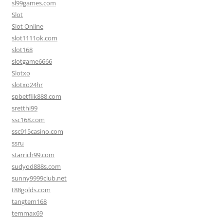
sl99games.com
Slot
Slot Online
slot1111ok.com
slot168
slotgame6666
Slotxo
slotxo24hr
spbetflik888.com
sretthi99
ssc168.com
ssc915casino.com
ssru
starrich99.com
sudyod888s.com
sunny9999club.net
t88golds.com
tangtem168
temmax69