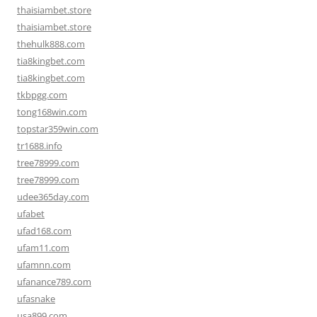
thaisiambet.store
thaisiambet.store
thehulk888.com
tia8kingbet.com
tia8kingbet.com
tkbpgg.com
tong168win.com
topstar359win.com
tr1688.info
tree78999.com
tree78999.com
udee365day.com
ufabet
ufad168.com
ufam11.com
ufamnn.com
ufanance789.com
ufasnake
usa899.com