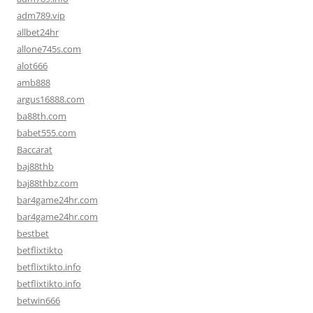
adm789.vip
allbet24hr
allone745s.com
alot666
amb888
argus16888.com
ba88th.com
babet555.com
Baccarat
baj88thb
baj88thbz.com
bar4game24hr.com
bar4game24hr.com
bestbet
betflixtikto
betflixtikto.info
betflixtikto.info
betwin666