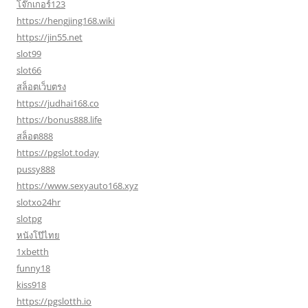
โจ๊กเกอร์123
https://hengjing168.wiki
https://jin55.net
slot99
slot66
สล็อตเว็บตรง
https://judhai168.co
https://bonus888.life
สล็อต888
https://pgslot.today
pussy888
https://www.sexyauto168.xyz
slotxo24hr
slotpg
หนังโป๊ไทย
1xbetth
funny18
kiss918
https://pgslotth.io