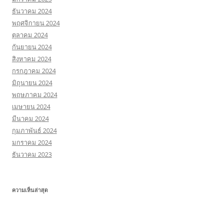
ธันวาคม 2024
พฤศจิกายน 2024
ตุลาคม 2024
กันยายน 2024
สิงหาคม 2024
กรกฎาคม 2024
มิถุนายน 2024
พฤษภาคม 2024
เมษายน 2024
มีนาคม 2024
กุมภาพันธ์ 2024
มกราคม 2024
ธันวาคม 2023
ความเห็นล่าสุด