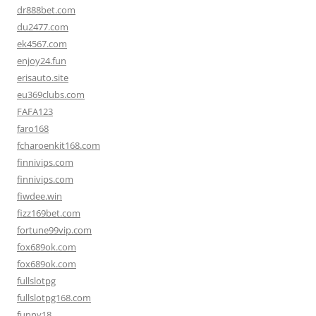
dr888bet.com
du2477.com
ek4567.com
enjoy24.fun
erisauto.site
eu369clubs.com
FAFA123
faro168
fcharoenkit168.com
finnivips.com
finnivips.com
fiwdee.win
fizz169bet.com
fortune99vip.com
fox689ok.com
fox689ok.com
fullslotpg
fullslotpg168.com
funny18