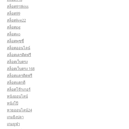
สล็อต918kiss
สล็อต99
สล็อตlive22
สล็อตpg
สล็อตxo
สล็อตพุซซี่
สล็อตออนไลน์
สล็อตเครดิตฟรี
สล็อตเว็บตรง
สล็อตเว็บตรง 168
สล็อตเเครดิตฟรี
สล็อตแตกดี
สล็อตโจ๊กเกอร์
หนังออนไลน์
หนังโป๊
หวยออนไลน์24
เกมยิงปลา
เกมยูฟ่า