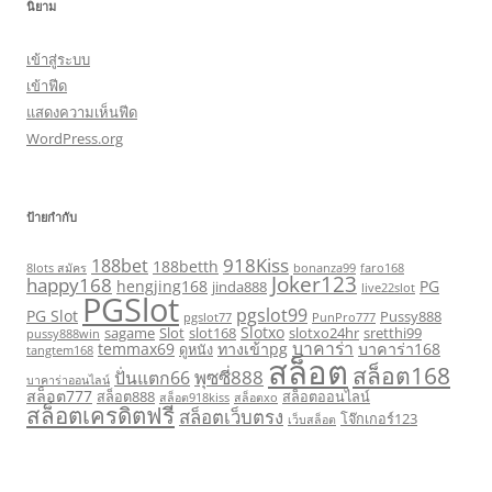
นิยาม
เข้าสู่ระบบ
เข้าฟีด
แสดงความเห็นฟีด
WordPress.org
ป้ายกำกับ
918Kiss
188bet
188betth
8lots สมัคร
bonanza99
faro168
Joker123
happy168
hengjing168
PG
jinda888
live22slot
PGSlot
pgslot99
PG Slot
Pussy888
pgslot77
PunPro777
Slotxo
sagame
Slot
slot168
slotxo24hr
sretthi99
pussy888win
บาคาร่า
temmax69
ทางเข้าpg
บาคาร่า168
ดูหนัง
tangtem168
สล็อต
สล็อต168
พุซซี่888
ปั่นแตก66
บาคาร่าออนไลน์
สล็อต777
สล็อต888
สล็อตออนไลน์
สล็อต918kiss
สล็อตxo
สล็อตเครดิตฟรี
สล็อตเว็บตรง
โจ๊กเกอร์123
เว็บสล็อต