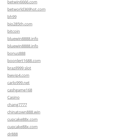
betwin6666.com
betworld369hot.com
bh99
bio285th.com
bitcoin
bluewin8888.info
bluewin8888.info
bonus888
boonlert1688.com
brazil999 slot
bwvip4.com
carlo999.net
cashgame168
Casino
chang7777
chinatown888.win
cupcake88x.com
cupcake88x.com
dr888