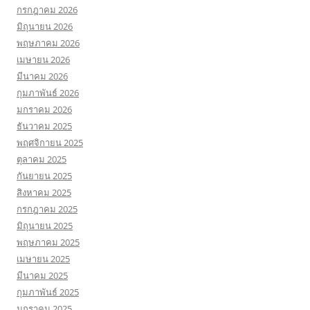
กรกฎาคม 2026
มิถุนายน 2026
พฤษภาคม 2026
เมษายน 2026
มีนาคม 2026
กุมภาพันธ์ 2026
มกราคม 2026
ธันวาคม 2025
พฤศจิกายน 2025
ตุลาคม 2025
กันยายน 2025
สิงหาคม 2025
กรกฎาคม 2025
มิถุนายน 2025
พฤษภาคม 2025
เมษายน 2025
มีนาคม 2025
กุมภาพันธ์ 2025
มกราคม 2025