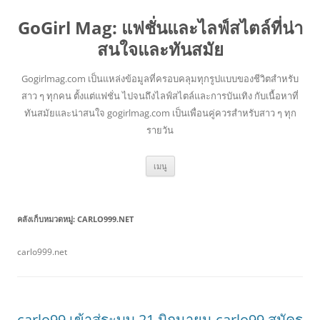
GoGirl Mag: แฟชั่นและไลฟ์สไตล์ที่น่า
สนใจและทันสมัย
Gogirlmag.com เป็นแหล่งข้อมูลที่ครอบคลุมทุกรูปแบบของชีวิตสำหรับ
สาว ๆ ทุกคน ตั้งแต่แฟชั่น ไปจนถึงไลฟ์สไตล์และการบันเทิง กับเนื้อหาที่
ทันสมัยและน่าสนใจ gogirlmag.com เป็นเพื่อนคู่ควรสำหรับสาว ๆ ทุก
รายวัน
ข้าม
เมนู
ไป
ยัง
เนื้อหา
คลังเก็บหมวดหมู่:
CARLO999.NET
carlo999.net
carlo99 เข้าสู่ระบบ 21 มิถุนายน carlo99 สมัคร