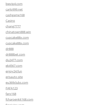
bwvip4.com
carlo999.net
cashgame168
Casino
chang7777
chinatown888.win
cupcake88x.com
cupcake88x.com
dr888
dr888bet.com
du2477.com
ek4567.com
enjoy24.fun
erisauto.site
eu369clubs.com
FAFA123
faro168
fcharoenkit168.com