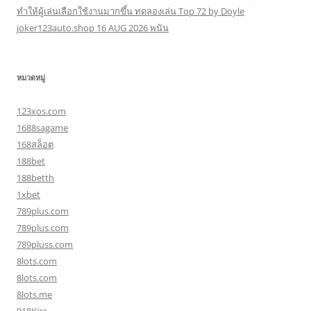
ทำให้ผู้เล่นเลือกใช้งานมากขึ้น ทดลองเล่น Top 72 by Doyle
joker123auto.shop 16 AUG 2026 พนัน
หมวดหมู่
123xos.com
1688sagame
168สล็อต
188bet
188betth
1xbet
789plus.com
789plus.com
789pluss.com
8lots.com
8lots.com
8lots.me