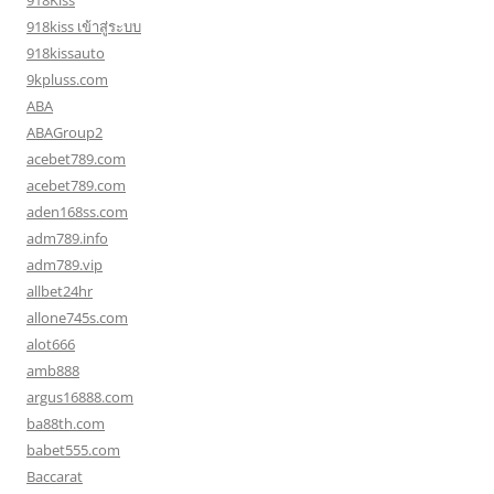
918Kiss
918kiss เข้าสู่ระบบ
918kissauto
9kpluss.com
ABA
ABAGroup2
acebet789.com
acebet789.com
aden168ss.com
adm789.info
adm789.vip
allbet24hr
allone745s.com
alot666
amb888
argus16888.com
ba88th.com
babet555.com
Baccarat