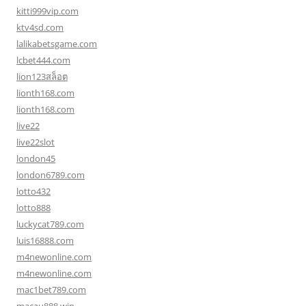
kitti999vip.com
ktv4sd.com
lalikabetsgame.com
lcbet444.com
lion123สล็อต
lionth168.com
lionth168.com
live22
live22slot
london45
london6789.com
lotto432
lotto888
luckycat789.com
luis16888.com
m4newonline.com
m4newonline.com
mac1bet789.com