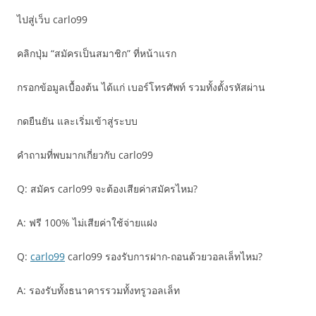
ไปสู่เว็บ carlo99
คลิกปุ่ม “สมัครเป็นสมาชิก” ที่หน้าแรก
กรอกข้อมูลเบื้องต้น ได้แก่ เบอร์โทรศัพท์ รวมทั้งตั้งรหัสผ่าน
กดยืนยัน และเริ่มเข้าสู่ระบบ
คำถามที่พบมากเกี่ยวกับ carlo99
Q: สมัคร carlo99 จะต้องเสียค่าสมัครไหม?
A: ฟรี 100% ไม่เสียค่าใช้จ่ายแฝง
Q:
carlo99
carlo99 รองรับการฝาก-ถอนด้วยวอลเล็ทไหม?
A: รองรับทั้งธนาคารรวมทั้งทรูวอลเล็ท