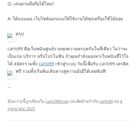
Q: เล่นผ่านมือถือได้ไหม?
A: ได้แน่นอน เว็บไซต์ออกแบบให้ใช้งานได้ทุกเครื่องใช้ไม้สอย
สรุป
carlo99 คือเว็บพนันศูนย์รวมทุกความครบครันในที่เดียว ไม่ว่าจะ
เป็นเกม บริการ หรือโปรโมชั่น ถ้าคุณกำลังมองหาเว็บพนันที่ไว้ใจ
ได้ สมัครรวมทั้ง
carlo99
เข้าสู่ระบบ วันนี้เพื่อรับ carlo99 เครดิต
ฟรี รวมทั้งเริ่มต้นเส้นทางสู่ความมั่งมีได้เลยทันที!
…
ข้อความนี้ถูกเขียนใน
carlo999.net
และติดป้ายกำกับ
carlo99
บน
4
กรกฎาคม 2025