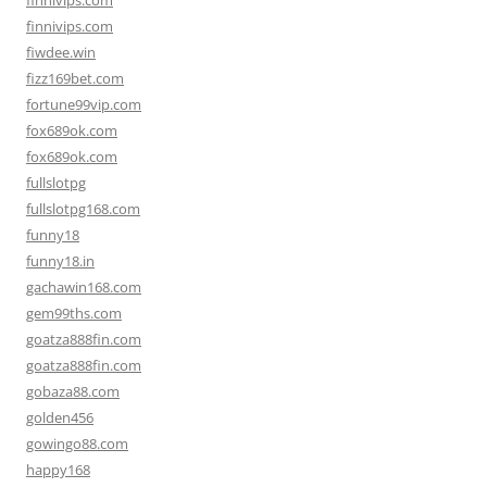
finnivips.com
finnivips.com
fiwdee.win
fizz169bet.com
fortune99vip.com
fox689ok.com
fox689ok.com
fullslotpg
fullslotpg168.com
funny18
funny18.in
gachawin168.com
gem99ths.com
goatza888fin.com
goatza888fin.com
gobaza88.com
golden456
gowingo88.com
happy168