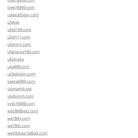
tree78999.com
tree78999.com
udee365day.com
ufabet
ufad168.com
ufam11.com
ufamnn.com
ufanance789.com
ufasnake
usa899.com
ut9winwin.com
veera6999.com
vipmgm8.net
visdomm.com
vvip16688.com
wdc888bets.com
we789s.com
we789s.com
westbluez168bet.com