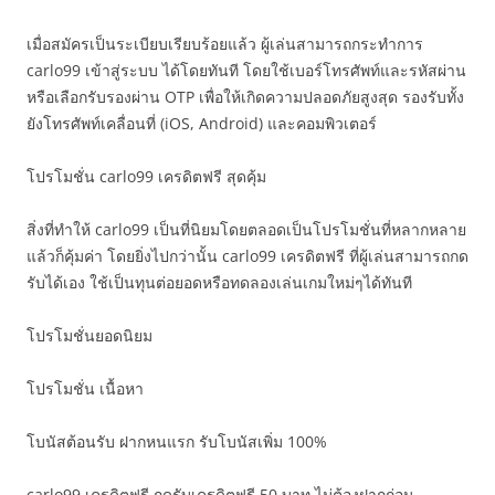
เมื่อสมัครเป็นระเบียบเรียบร้อยแล้ว ผู้เล่นสามารถกระทำการ
carlo99 เข้าสู่ระบบ ได้โดยทันที โดยใช้เบอร์โทรศัพท์และรหัสผ่าน
หรือเลือกรับรองผ่าน OTP เพื่อให้เกิดความปลอดภัยสูงสุด รองรับทั้ง
ยังโทรศัพท์เคลื่อนที่ (iOS, Android) และคอมพิวเตอร์
โปรโมชั่น carlo99 เครดิตฟรี สุดคุ้ม
สิ่งที่ทำให้ carlo99 เป็นที่นิยมโดยตลอดเป็นโปรโมชั่นที่หลากหลาย
แล้วก็คุ้มค่า โดยยิ่งไปกว่านั้น carlo99 เครดิตฟรี ที่ผู้เล่นสามารถกด
รับได้เอง ใช้เป็นทุนต่อยอดหรือทดลองเล่นเกมใหม่ๆได้ทันที
โปรโมชั่นยอดนิยม
โปรโมชั่น เนื้อหา
โบนัสต้อนรับ ฝากหนแรก รับโบนัสเพิ่ม 100%
carlo99 เครดิตฟรี กดรับเครดิตฟรี 50 บาท ไม่ต้องฝากก่อน