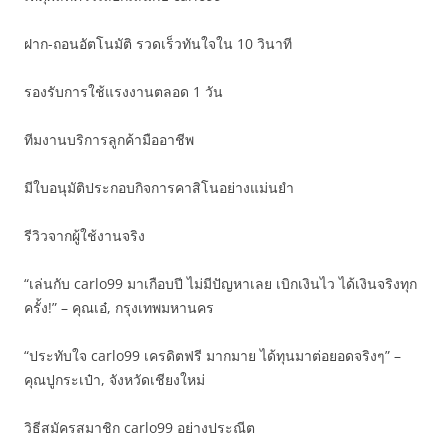
ฝาก-ถอนอัตโนมัติ รวดเร็วทันใจใน 10 วินาที
รองรับการใช้แรงงานตลอด 1 วัน
ทีมงานบริการลูกค้ามืออาชีพ
มีใบอนุมัติประกอบกิจการคาสิโนอย่างแม่นยำ
รีวิวจากผู้ใช้งานจริง
“เล่นกับ carlo99 มาเกือบปี ไม่มีปัญหาเลย เบิกเงินไว ได้เงินจริงทุก
ครั้ง!” – คุณเอ๋, กรุงเทพมหานคร
“ประทับใจ carlo99 เครดิตฟรี มากมาย ได้ทุนมาต่อยอดจริงๆ” –
คุณปูกระเป๋า, จังหวัดเชียงใหม่
วิธีสมัครสมาชิก carlo99 อย่างประณีต