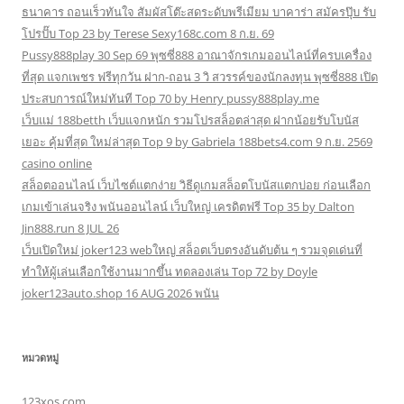
ธนาคาร ถอนเร็วทันใจ สัมผัสโต๊ะสดระดับพรีเมียม บาคาร่า สมัครปุ๊บ รับ
โปรปั๊บ Top 23 by Terese Sexy168c.com 8 ก.ย. 69
Pussy888play 30 Sep 69 พุซซี่888 อาณาจักรเกมออนไลน์ที่ครบเครื่อง
ที่สุด แจกเพชร ฟรีทุกวัน ฝาก-ถอน 3 วิ สวรรค์ของนักลงทุน พุซซี่888 เปิด
ประสบการณ์ใหม่ทันที Top 70 by Henry pussy888play.me
เว็บแม่ 188betth เว็บแจกหนัก รวมโปรสล็อตล่าสุด ฝากน้อยรับโบนัส
เยอะ คุ้มที่สุด ใหม่ล่าสุด Top 9 by Gabriela 188bets4.com 9 ก.ย. 2569
casino online
สล็อตออนไลน์ เว็บไซต์แตกง่าย วิธีดูเกมสล็อตโบนัสแตกบ่อย ก่อนเลือก
เกมเข้าเล่นจริง พนันออนไลน์ เว็บใหญ่ เครดิตฟรี Top 35 by Dalton
Jin888.run 8 JUL 26
เว็บเปิดใหม่ joker123 webใหญ่ สล็อตเว็บตรงอันดับต้น ๆ รวมจุดเด่นที่
ทำให้ผู้เล่นเลือกใช้งานมากขึ้น ทดลองเล่น Top 72 by Doyle
joker123auto.shop 16 AUG 2026 พนัน
หมวดหมู่
123xos.com