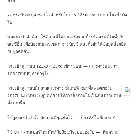
จดหรือบันทึกยูสเซอร์ไว้สำหรับในการ 123xo เข้าระบบ ในครั้งถัด
ไป
ข้อแนะนำสำคัญ: ใช้อีเมลที่ใช้งานจริงรวมทั้งรหัสผ่านที่ไม่ซ้ำกับ
บัญชีอื่น เพื่อป้องกันการเช็ดกเจาะบัญชี และก็อย่าให้ข้อมูลล็อกอิน
กับบุคคลอื่น
การเข้าสู่ระบบ 123xo (123xo เข้าระบบ) — แนวทางและการ
จัดการกับปัญหาทั่วๆไป
การเข้าสู่ระบบมีหลายแนวทาง ขึ้นกับฟีเจอร์ที่แพลตฟอร์ม
รองรับ นี่เป็นทางปฏิบัติที่ช่วยให้การล็อกอินไม่เป็นอันตรายรวม
ทั้งราบรื่น:
ใช้ยูสเซอร์แล้วก็รหัสผ่านที่คุณตั้งไว้ — เก็บรหัสในที่ปลอดภัย
ใช้ OTP ผ่านเบอร์โทรศัพท์มือถือแม้ระบบรองรับ — เพิ่มความ