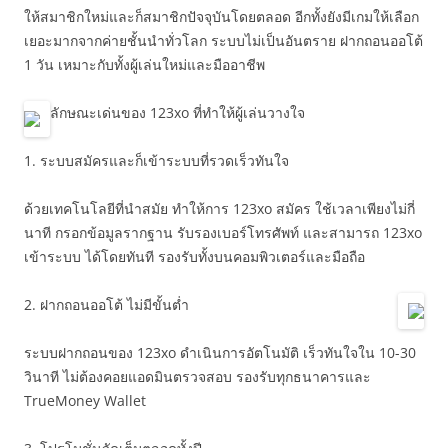
ให้สมาชิกใหม่และก็สมาชิกปัจจุบันโดยตลอด อีกทั้งยังมีเกมให้เลือก
เยอะมากจากค่ายชั้นนำทั่วโลก ระบบไม่เป็นอันตราย ฝากถอนออโต้
1 วัน เหมาะกับทั้งผู้เล่นใหม่และมืออาชีพ
ลักษณะเด่นของ 123xo ที่ทำให้ผู้เล่นวางใจ
1. ระบบสมัครและก็เข้าระบบที่รวดเร็วทันใจ
ด้วยเทคโนโลยีที่นำสมัย ทำให้การ 123xo สมัคร ใช้เวลาเพียงไม่กี่
นาที กรอกข้อมูลรากฐาน รับรองเบอร์โทรศัพท์ และสามารถ 123xo
เข้าระบบ ได้โดยทันที รองรับทั้งบนคอมพิวเตอร์และมือถือ
2. ฝากถอนออโต้ ไม่มีขั้นต่ำ
ระบบฝากถอนของ 123xo ดำเนินการอัตโนมัติ เร็วทันใจใน 10-30
วินาที ไม่ต้องคอยแอดมินตรวจสอบ รองรับทุกธนาคารและ
TrueMoney Wallet