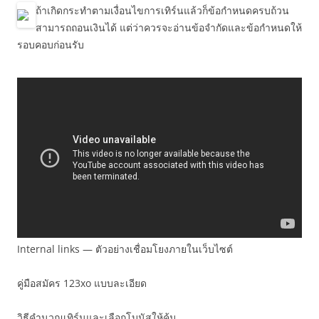
ถ้าเกิดกระทำตามเงื่อนไขการเทิร์นแล้วก็ข้อกำหนดครบถ้วน
สามารถถอนเงินได้ แต่ว่าควรจะอ่านข้อจำกัดและข้อกำหนดให้
รอบคอบก่อนรับ
Internal links — ตัวอย่างเชื่อมโยงภายในเว็บไซต์
คู่มือสมัคร 123xo แบบละเอียด
วิธีคำนวณเทิร์นและเลือกโบนัสให้คุ้ม