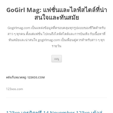
GoGirl Mag: แฟชั่นและไลฟ์สไตล์ที่น่า
สนใจและทันสมัย
Gogirlmag.com เป็นแหล่งข้อมูลที่ครอบคลุมทุกรูปแบบของชีวิตสำหรับ
สาว ๆ ทุกคน ตั้งแต่แฟชั่น ไปจนถึงไลฟ์สไตล์และการบันเทิง กับเนื้อหาที่
ทันสมัยและน่าสนใจ gogirlmag.com เป็นเพื่อนคู่ควรสำหรับสาว ๆ ทุก
รายวัน
ข้าม
เมนู
ไป
ยัง
เนื้อหา
คลังเก็บหมวดหมู่:
123XOS.COM
123xos.com
123xo เครดิตฟรี 14 November 123xo เข้าสู่