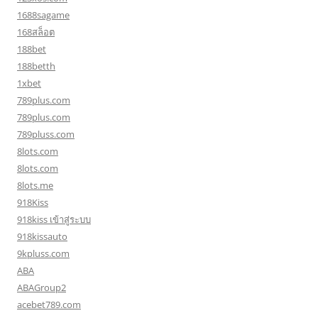
1688sagame
168สล็อต
188bet
188betth
1xbet
789plus.com
789plus.com
789pluss.com
8lots.com
8lots.com
8lots.me
918Kiss
918kiss เข้าสู่ระบบ
918kissauto
9kpluss.com
ABA
ABAGroup2
acebet789.com