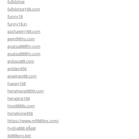
fullslotpg
fullslotpg168.com
funny18
funny18.in
gachawin168.com
gem99ths.com
goatza888fin.com
goatza888fin.com
gobaza88.com
golden456
gowingo88.com
happy168
hengheng9899.com
hengjing168
hiso8888s.com
hongkong456
https://www.mfj889xx.com/
hydra888 สล็อต
ib888pro.bet