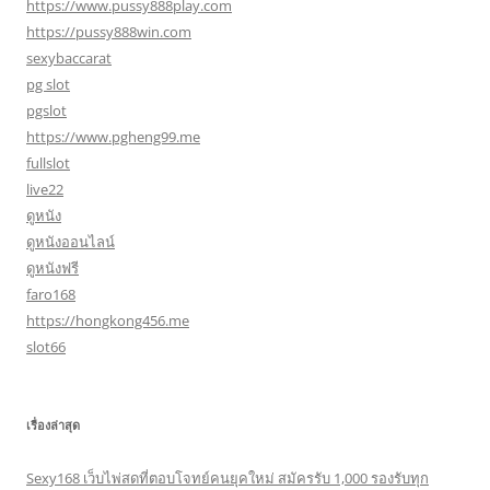
https://www.pussy888play.com
https://pussy888win.com
sexybaccarat
pg slot
pgslot
https://www.pgheng99.me
fullslot
live22
ดูหนัง
ดูหนังออนไลน์
ดูหนังฟรี
faro168
https://hongkong456.me
slot66
เรื่องล่าสุด
Sexy168 เว็บไพ่สดที่ตอบโจทย์คนยุคใหม่ สมัครรับ 1,000 รองรับทุก