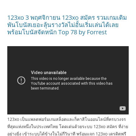
123xo 3 พฤศจิกายน 123xo สมัคร รวมเกมเดิม
พันโบนัสเยอะลุ้นรางวัลไม่อั้นเริ่มเล่นได้เลย
พร้อมโบนัสจัดหนัก Top 78 by Forrest
123xo เป็นแพลตฟอร์มเกมสล็อตและก็คาสิโนออนไลน์ที่ครบวงจร
ที่สุดแห่งหนึ่งในประเทศไทย โดดเด่นด้วยระบบ 123xo สมัคร ที่ง่าย
อย่างยิ่ง เข้าระบบได้ข้างในไม่กี่วินาที พร้อมแจก 123xo เดรดิตฟรี