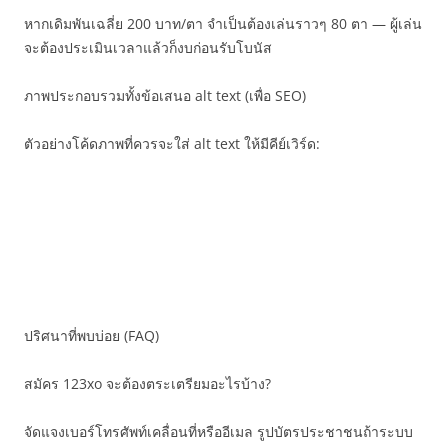
หากเดิมพันเฉลี่ย 200 บาท/ตา จำเป็นต้องเล่นราวๆ 80 ตา — ผู้เล่น
จะต้องประเมินเวลาแล้วก็งบก่อนรับโบนัส
ภาพประกอบรวมทั้งข้อเสนอ alt text (เพื่อ SEO)
ตัวอย่างโค้ดภาพที่ควรจะใส่ alt text ให้มีคีย์เวิร์ด:
ปริศนาที่พบบ่อย (FAQ)
สมัคร 123xo จะต้องตระเตรียมอะไรบ้าง?
จัดแจงเบอร์โทรศัพท์เคลื่อนที่หรืออีเมล รูปบัตรประชาชนถ้าระบบ