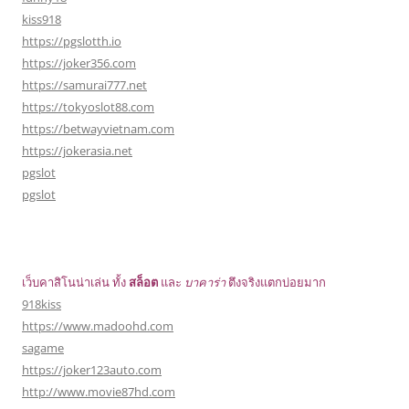
kiss918
https://pgslotth.io
https://joker356.com
https://samurai777.net
https://tokyoslot88.com
https://betwayvietnam.com
https://jokerasia.net
pgslot
pgslot
เว็บคาสิโนน่าเล่น ทั้ง
สล็อต
และ
บาคาร่า
ตึงจริงแตกบ่อยมาก
918kiss
https://www.madoohd.com
sagame
https://joker123auto.com
http://www.movie87hd.com