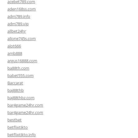
acebet789.com
aden168ss.com
adm789.info
adm789.vip
allbet24hr
allone745s.com
alot666
amb888
argus16888.com
ba88th.com
babet555.com
Baccarat
baj88thb
baj88thbz.com
bar4game24hr.com
bar4game24hr.com
bestbet
betflixtikto
betflixtikto.info