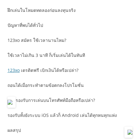
ฝึกเล่นในโหมดทดลองก่อนลงทุนจริง
ปัญหาที่พบได้ทั่วไป
123xo สมัคร ใช้เวลานานไหม?
ใช้เวลาไม่เกิน 3 นาที ก็เริ่มเล่นได้ในทันที
123xo
เดรดิตฟรี เบิกเงินได้หรือเปล่า?
ถอนได้เมื่อกระทำตามข้อตกลงโปรโมชั่น
รองรับการเล่นบนโทรศัพท์มือถือหรือเปล่า?
รองรับทั้งยังระบบ iOS แล้วก็ Android เล่นได้ทุกหนทุกแห่ง
ผลสรุป