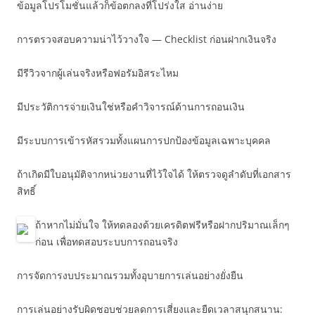
ข้อมูลโปรโมชั่นแล้วก็ข้อตกลงที่โปร่งใส อ่านง่าย
การตรวจสอบความน่าไว้วางใจ — Checklist ก่อนฝากเงินจริง
มีรีวิวจากผู้เล่นจริงหรือฟอรัมอิสระไหม
มีประวัติการจ่ายเงินใช่หรือคำวิจารณ์ด้านการถอนเงิน
มีระบบการเข้ารหัสรวมทั้งแผนการปกป้องข้อมูลเฉพาะบุคคล
ถ้าเกิดมีใบอนุมัติจากหน่วยงานที่ไว้ใจได้ ให้ตรวจดูลำดับที่เอกสาร
สิทธิ์
ถ้าหากไม่มั่นใจ ให้ทดลองด้วยเครดิตฟรีหรือฝากปริมาณเล็กๆ
ก่อน เพื่อทดสอบระบบการถอนจริง
การจัดการงบประมาณรวมทั้งอุบายการเล่นอย่างยั่งยืน
การเล่นอย่างรับผิดชอบช่วยลดการเสี่ยงและยืดเวลาสนุกสนาน: