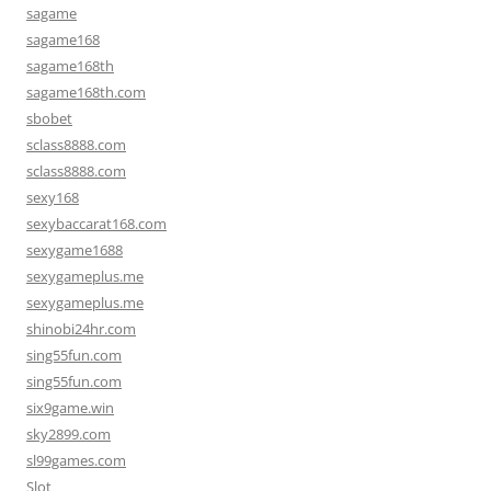
sagame
sagame168
sagame168th
sagame168th.com
sbobet
sclass8888.com
sclass8888.com
sexy168
sexybaccarat168.com
sexygame1688
sexygameplus.me
sexygameplus.me
shinobi24hr.com
sing55fun.com
sing55fun.com
six9game.win
sky2899.com
sl99games.com
Slot