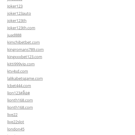
Joker123
joker123auto
joker123th
Joker123th.com
juad888
kimchibetbet.com
kingromans789.com
kingxxxbet123.com
kitti999vip.com
ktv4sd.com
lalikabetsgame.com
lcbet444.com
lion123สล็อต
lionth168.com
lionth168.com
live22
live22slot
london45