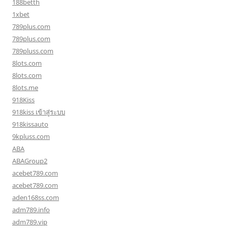
188betth
1xbet
789plus.com
789plus.com
789pluss.com
8lots.com
8lots.com
8lots.me
918Kiss
918kiss เข้าสู่ระบบ
918kissauto
9kpluss.com
ABA
ABAGroup2
acebet789.com
acebet789.com
aden168ss.com
adm789.info
adm789.vip