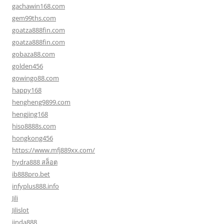
gachawin168.com
gem99ths.com
goatza888fin.com
goatza888fin.com
gobaza88.com
golden456
gowingo88.com
happy168
hengheng9899.com
hengjing168
hiso8888s.com
hongkong456
https://www.mfj889xx.com/
hydra888 สล็อต
ib888pro.bet
infyplus888.info
Jili
Jilislot
jinda888