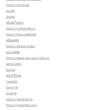
https://jin55.net
slot99
slot66
สล็อตเว็บตรง
https://judhai168.co
https://bonus888.life
สล็อต888
https://pgslot.today
pussy888
https://www.sexyauto168.xyz
slotxo24hr
slotpg
หนังโป๊ไทย
1xbetth
funny18
kiss918
https://pgslotth.io
https://joker356.com