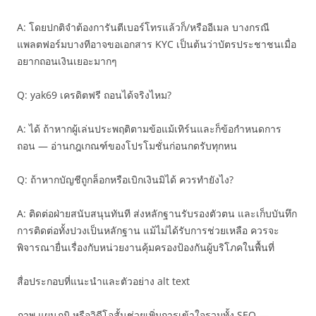
A: โดยปกติจำต้องการันตีเบอร์โทรแล้วก็/หรืออีเมล บางกรณี
แพลตฟอร์มบางทีอาจขอเอกสาร KYC เป็นต้นว่าบัตรประชาชนเมื่อ
อยากถอนเงินเยอะมากๆ
Q: yak69 เครดิตฟรี ถอนได้จริงไหม?
A: ได้ ถ้าหากผู้เล่นประพฤติตามข้อแม้เทิร์นและก็ข้อกำหนดการ
ถอน — อ่านกฎเกณฑ์ของโปรโมชั่นก่อนกดรับทุกหน
Q: ถ้าหากบัญชีถูกล็อกหรือเบิกเงินมิได้ ควรทำยังไง?
A: ติดต่อฝ่ายสนับสนุนทันที ส่งหลักฐานรับรองตัวตน และเก็บบันทึก
การติดต่อทั้งปวงเป็นหลักฐาน แม้ไม่ได้รับการช่วยเหลือ ควรจะ
พิจารณายื่นเรื่องกับหน่วยงานคุ้มครองป้องกันผู้บริโภคในพื้นที่
สื่อประกอบที่แนะนำและตัวอย่าง alt text
ภาพ แผนภูมิ หรือวิดีโอสั้นช่วยเพิ่มการเข้าใจรวมทั้ง SEO —