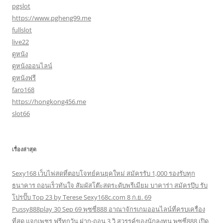
pgslot
https://www.pgheng99.me
fullslot
live22
ดูหนัง
ดูหนังออนไลน์
ดูหนังฟรี
faro168
https://hongkong456.me
slot66
เรื่องล่าสุด
Sexy168 เว็บไพ่สดที่ตอบโจทย์คนยุคใหม่ สมัครรับ 1,000 รองรับทุก
ธนาคาร ถอนเร็วทันใจ สัมผัสโต๊ะสดระดับพรีเมียม บาคาร่า สมัครปุ๊บ รับ
โปรปั๊บ Top 23 by Terese Sexy168c.com 8 ก.ย. 69
Pussy888play 30 Sep 69 พุซซี่888 อาณาจักรเกมออนไลน์ที่ครบเครื่อง
ที่สุด แจกเพชร ฟรีทุกวัน ฝาก-ถอน 3 วิ สวรรค์ของนักลงทุน พุซซี่888 เปิด