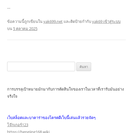
…
ข้อความนี้ถูกเขียนใน
yak699.net
และติดป้ายกำกับ
yak69 เข้าสู่ระบบ
บน
5 ตุลาคม 2025
ค้นหา
สำหรับ:
การบรรลุเป้าหมายมักมากับการตัดสินใจของเราในเวลาที่เรารับมันอย่าง
จริงใจ
เว็บสล็อตและบาคาร่าของโครตดีเว็บนี้เล่นแล้วรวยจัดๆ
โจ๊กเกอร์123
https://hengjing168.wiki