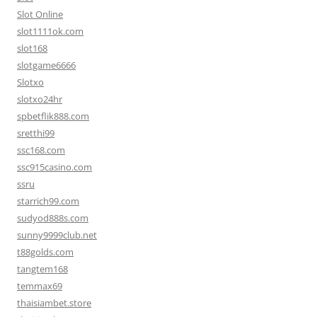
Slot Online
slot1111ok.com
slot168
slotgame6666
Slotxo
slotxo24hr
spbetflik888.com
sretthi99
ssc168.com
ssc915casino.com
ssru
starrich99.com
sudyod888s.com
sunny9999club.net
t88golds.com
tangtem168
temmax69
thaisiambet.store