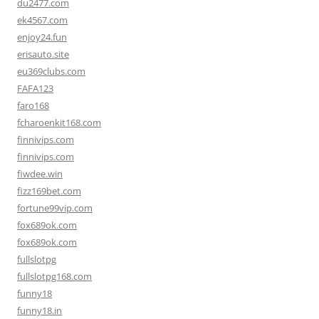
du2477.com
ek4567.com
enjoy24.fun
erisauto.site
eu369clubs.com
FAFA123
faro168
fcharoenkit168.com
finnivips.com
finnivips.com
fiwdee.win
fizz169bet.com
fortune99vip.com
fox689ok.com
fox689ok.com
fullslotpg
fullslotpg168.com
funny18
funny18.in