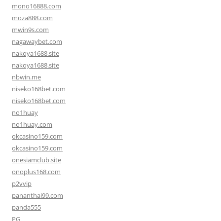
mono16888.com
moza888.com
mwin9s.com
nagawaybet.com
nakoya1688.site
nakoya1688.site
nbwin.me
niseko168bet.com
niseko168bet.com
no1huay
no1huay.com
okcasino159.com
okcasino159.com
onesiamclub.site
onoplus168.com
p2vvip
pananthai99.com
panda555
PG