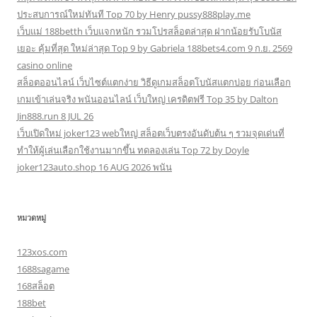
ประสบการณ์ใหม่ทันที Top 70 by Henry pussy888play.me
เว็บแม่ 188betth เว็บแจกหนัก รวมโปรสล็อตล่าสุด ฝากน้อยรับโบนัส
เยอะ คุ้มที่สุด ใหม่ล่าสุด Top 9 by Gabriela 188bets4.com 9 ก.ย. 2569
casino online
สล็อตออนไลน์ เว็บไซต์แตกง่าย วิธีดูเกมสล็อตโบนัสแตกบ่อย ก่อนเลือก
เกมเข้าเล่นจริง พนันออนไลน์ เว็บใหญ่ เครดิตฟรี Top 35 by Dalton
Jin888.run 8 JUL 26
เว็บเปิดใหม่ joker123 webใหญ่ สล็อตเว็บตรงอันดับต้น ๆ รวมจุดเด่นที่
ทำให้ผู้เล่นเลือกใช้งานมากขึ้น ทดลองเล่น Top 72 by Doyle
joker123auto.shop 16 AUG 2026 พนัน
หมวดหมู่
123xos.com
1688sagame
168สล็อต
188bet