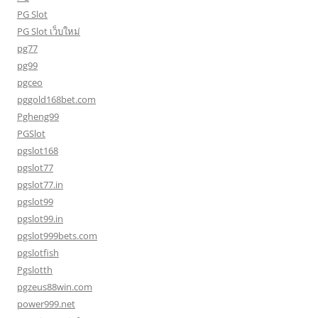
PG Slot
PG Slot เว็บใหม่
pg77
pg99
pgceo
pggold168bet.com
Pgheng99
PGSlot
pgslot168
pgslot77
pgslot77.in
pgslot99
pgslot99.in
pgslot999bets.com
pgslotfish
Pgslotth
pgzeus88win.com
power999.net