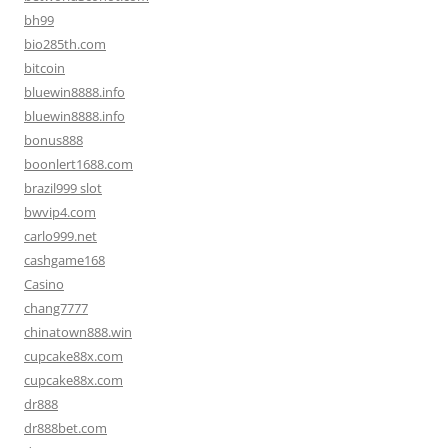
bh99
bio285th.com
bitcoin
bluewin8888.info
bluewin8888.info
bonus888
boonlert1688.com
brazil999 slot
bwvip4.com
carlo999.net
cashgame168
Casino
chang7777
chinatown888.win
cupcake88x.com
cupcake88x.com
dr888
dr888bet.com