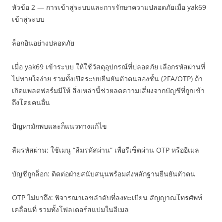
หัวข้อ 2 — การเข้าสู่ระบบและการรักษาความปลอดภัยเมื่อ yak69
เข้าสู่ระบบ
ล็อกอินอย่างปลอดภัย
เมื่อ yak69 เข้าระบบ ให้ใช้วัสดุอุปกรณ์ที่ปลอดภัย เลือกรหัสผ่านที่
ไม่ทายใจง่าย รวมทั้งเปิดระบบยืนยันตัวตนสองชั้น (2FA/OTP) ถ้า
เกิดแพลตฟอร์มมีให้ สิ่งเหล่านี้ช่วยลดความเสี่ยงจากบัญชีที่ถูกเข้า
ถึงโดยคนอื่น
ปัญหามักพบและก็แนวทางแก้ไข
ลืมรหัสผ่าน: ใช้เมนู “ลืมรหัสผ่าน” เพื่อรีเซ็ตผ่าน OTP หรืออีเมล
บัญชีถูกล็อก: ติดต่อฝ่ายสนับสนุนพร้อมส่งหลักฐานยืนยันตัวตน
OTP ไม่มาถึง: พิจารณาเลขลำดับที่ลงทะเบียน สัญญาณโทรศัพท์
เคลื่อนที่ รวมทั้งโฟลเดอร์สแปมในอีเมล