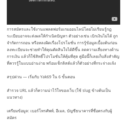
การสมัครและใช้งานแพลตฟอร์มเกมออนไลน์โดยไม่เรียนรู้กฎ
ระเบียบอาจจะส่งผลให้กำเนิดปัญหา ตัวอย่างเช่น เบิกเงินไม่ได้ ถูก
จำกัดการถอน หรือหลงผิดเรื่องโปรโมชั่น การรู้ข้อมูลเบื้องต้นก่อน
ลงทะเบียนจะช่วยทำให้คุณตัดสินใจได้ดีขึ้น ลดความเสี่ยงทางด้าน
การเงิน แล้วก็ใช้สิทธิ์โปรโมชั่นให้คุ้มที่สุด คู่มือนี้ก็เลยเก็บสิ่งสำคัญ
ที่ควรรู้ในแบบอ่านง่าย พร้อมเช็กลิสต์แล้วก็ตัวอย่างที่กระจ่างแจ้ง
สรุปด่วน — เริ่มกับ Yak69 ใน 6 ขั้นตอน
สำรวจ URL แล้วก็ความน่าไว้ใจของเว็บ (ใช้ slug ข้างต้นเป็น
แนวทาง)
เตรียมข้อมูล: เบอร์โทรศัพท์, อีเมล, บัญชีธนาคารที่ชื่อตรงกับผู้
สมัคร