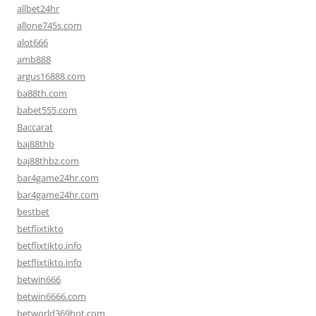
allbet24hr
allone745s.com
alot666
amb888
argus16888.com
ba88th.com
babet555.com
Baccarat
baj88thb
baj88thbz.com
bar4game24hr.com
bar4game24hr.com
bestbet
betflixtikto
betflixtikto.info
betflixtikto.info
betwin666
betwin6666.com
betworld369hot.com