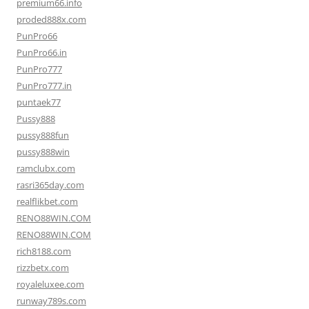
premium66.info
proded888x.com
PunPro66
PunPro66.in
PunPro777
PunPro777.in
puntaek77
Pussy888
pussy888fun
pussy888win
ramclubx.com
rasri365day.com
realflikbet.com
RENO88WIN.COM
RENO88WIN.COM
rich8188.com
rizzbetx.com
royaleluxee.com
runway789s.com