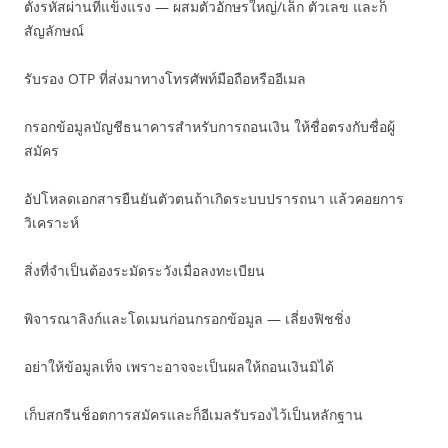
ตั้งรหัสผ่านที่แข็งแรง — ผสมตัวอักษรใหญ่/เล็ก ตัวเลข และก็
สัญลักษณ์
รับรอง OTP ที่ส่งมาทางโทรศัพท์มือถือหรืออีเมล
กรอกข้อมูลบัญชีธนาคารสำหรับการถอนเงิน ให้ชื่อตรงกับชื่อผู้
สมัคร
อัปโหลดเอกสารยืนยันตัวตนถ้าเกิดระบบปรารถนา แล้วคอยการ
วิเคราะห์
สิ่งที่จำเป็นต้องระมัดระวังเมื่อลงทะเบียน
พิจารณาลิงก์และโดเมนก่อนกรอกข้อมูล — เลี่ยงฟิชชิ่ง
อย่าให้ข้อมูลเท็จ เพราะอาจจะเป็นผลให้ถอนเงินมิได้
เก็บสกรีนช็อตการสมัครและก็อีเมลรับรองไว้เป็นหลักฐาน