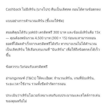
Cashback ไม่มีเทิร์น (บางโปร) คืนเป็นเลิศสด ถอนได้ตามข้อตกลง
แบบอย่างการคำนวณเทิร์น (ชี้แจงให้ชัด)
สมมติคุณได้รับ yak69 เครดิตฟรี 300 บาท และข้อแม้เทิร์นคือ 15x
— คุณต้องพนันรวม 4,500 บาท (300 × 15) ก่อนจะสามารถถอน
ยอดที่ได้ผลสำเร็จจากเครดิตฟรีได้จริง หากบางเกมไม่ได้คำนวณ
เป็นเลิศเทิร์น ให้เลือกเล่นเกมที่ “นับเทิร์น” เพื่อให้ถึงข้อตกลงได้เร็ว
ขึ้น
ข้อควรระวังก่อนรับเครดิตฟรี
อ่านกฎเกณฑ์ (T&Cs) ให้ละเอียด: จำนวนเทิร์น, เกมที่นับเทิร์น,
ระยะเวลาใช้งาน รวมทั้งขีดจำกัดการถอน
ประเมินว่าเทิร์นโอเวอร์เหมาะสมกับงบประมาณและสไตล์การเล่น
ของคุณหรือไม่