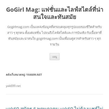
GoGirl Mag: แฟชั่นและไลฟ์สไตล์ที่น่า
สนใจและทันสมัย
Gogirlmag.com เป็นแหล่งข้อมูลที่ครอบคลุมทุกรูปแบบของชีวิตสำหรับ
สาว ๆ ทุกคน ตั้งแต่แฟชั่น ไปจนถึงไลฟ์สไตล์และการบันเทิง กับเนื้อหาที่
ทันสมัยและน่าสนใจ gogirlmag.com เป็นเพื่อนคู่ควรสำหรับสาว ๆ ทุก
รายวัน
ข้าม
เมนู
ไป
ยัง
เนื้อหา
คลังเก็บหมวดหมู่:
YAK699.NET
yak699.net
yak69 สมัคร 6 พฤษภาคม yak69 ไม่ต้องแชร์ไม่