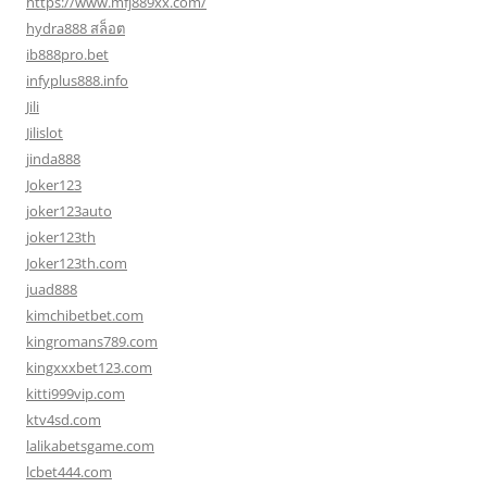
https://www.mfj889xx.com/
hydra888 สล็อต
ib888pro.bet
infyplus888.info
Jili
Jilislot
jinda888
Joker123
joker123auto
joker123th
Joker123th.com
juad888
kimchibetbet.com
kingromans789.com
kingxxxbet123.com
kitti999vip.com
ktv4sd.com
lalikabetsgame.com
lcbet444.com