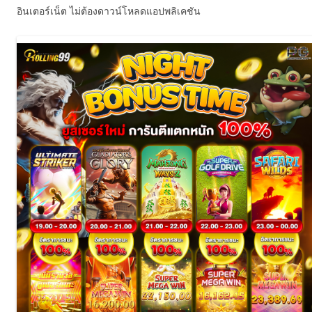
อินเตอร์เน็ต ไม่ต้องดาวน์โหลดแอปพลิเคชัน