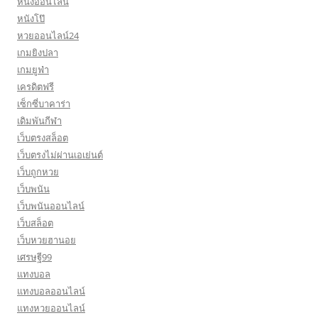
หนังออนไลน์
หนังโป๊
หวยออนไลน์24
เกมยิงปลา
เกมยูฟ่า
เครดิตฟรี
เซ็กซี่บาคาร่า
เดิมพันกีฬา
เว็บตรงสล็อต
เว็บตรงไม่ผ่านเอเย่นต์
เว็บถูกหวย
เว็บพนัน
เว็บพนันออนไลน์
เว็บสล็อต
เว็บหวยฮานอย
เศรษฐี99
แทงบอล
แทงบอลออนไลน์
แทงหวยออนไลน์