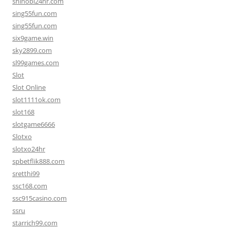
shinobi24hr.com
sing55fun.com
sing55fun.com
six9game.win
sky2899.com
sl99games.com
Slot
Slot Online
slot1111ok.com
slot168
slotgame6666
Slotxo
slotxo24hr
spbetflik888.com
sretthi99
ssc168.com
ssc915casino.com
ssru
starrich99.com