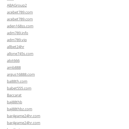
ABAGroup2
acebet789.com
acebet789.com
aden168ss.com
adm789.info
adm789.vip
allbet24hr
allone745s.com
alot666
amb888
argus16888.com
ba88th.com
babet555.com
Baccarat
baj88thb
baj88thbz.com
bar4game24hr.com
bar4game24hr.com