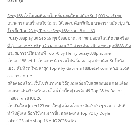
เรื่องล่าสุด
Sexy168 เว็บไพ่สดที่ตอบโจทย์คนยุคใหม่ สมัครรับ 1,000 รองรับทุก
ธนาคาร ถอนเร็วทันใจ สัมผัสโต๊ะสดระดับพรีเมียม บาคาร่า สมัครปุ๊บ รับ
โปรปั๊บ Top 23 by Terese Sexy168c.com 8 ก.ย. 69
Pussy888play 30 Sep 69 พุซซี่888 อาณาจักรเกมออนไลน์ที่ครบเครื่อง
ที่สุด แจกเพชร ฟรีทุกวัน ฝาก-ถอน 3 วิ สวรรค์ของนักลงทุน พุซซี่888 เปิด
ประสบการณ์ใหม่ทันที Top 70 by Henry pussy888play.me
เว็บแม่ 188betth เว็บแจกหนัก รวมโปรสล็อตล่าสุด ฝากน้อยรับโบนัส
เยอะ คุ้มที่สุด ใหม่ล่าสุด Top 9 by Gabriela 188bets4.com 9 ก.ย. 2569
casino online
สล็อตออนไลน์ เว็บไซต์แตกง่าย วิธีดูเกมสล็อตโบนัสแตกบ่อย ก่อนเลือก
เกมเข้าเล่นจริง พนันออนไลน์ เว็บใหญ่ เครดิตฟรี Top 35 by Dalton
Jin888.run 8 JUL 26
เว็บเปิดใหม่ joker123 webใหญ่ สล็อตเว็บตรงอันดับต้น ๆ รวมจุดเด่นที่
ทำให้ผู้เล่นเลือกใช้งานมากขึ้น ทดลองเล่น Top 72 by Doyle
joker123auto.shop 16 AUG 2026 พนัน