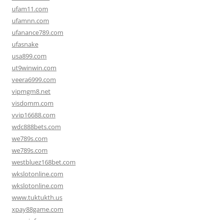
ufam11.com
ufamnn.com
ufanance789.com
ufasnake
usa899.com
ut9winwin.com
veera6999.com
vipmgm8.net
visdomm.com
vvip16688.com
wdc888bets.com
we789s.com
we789s.com
westbluez168bet.com
wkslotonline.com
wkslotonline.com
www.tuktukth.us
xpay88game.com