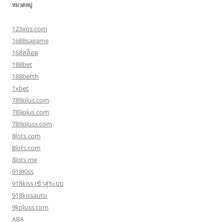
หมวดหมู่
123xos.com
1688sagame
168สล็อต
188bet
188betth
1xbet
789plus.com
789plus.com
789pluss.com
8lots.com
8lots.com
8lots.me
918Kiss
918kiss เข้าสู่ระบบ
918kissauto
9kpluss.com
ABA