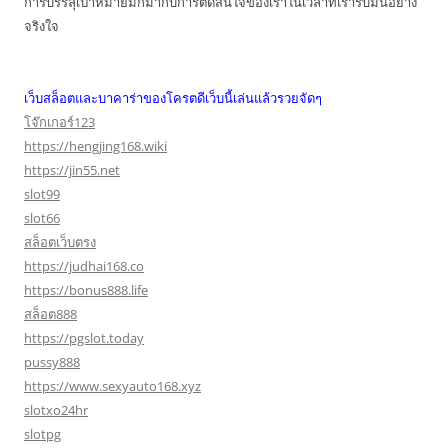
การบรรลุเป้าหมายมักมากับการตัดสินใจของเราในเวลาที่เรารับมันอย่าง
จริงใจ
เว็บสล็อตและบาคาร่าของโครตดีเว็บนี้เล่นแล้วรวยจัดๆ
โจ๊กเกอร์123
https://hengjing168.wiki
https://jin55.net
slot99
slot66
สล็อตเว็บตรง
https://judhai168.co
https://bonus888.life
สล็อต888
https://pgslot.today
pussy888
https://www.sexyauto168.xyz
slotxo24hr
slotpg