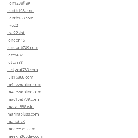
lion123สล็อต
lionth168.com
lionth168.com
live22
live22slot
london45
london6789.com
lotto432
lotto888
luckycat789.com
luis16888.com
m4newonline.com
m4newonline.com
mac1bet789.com
macau888.win
marinapluss.com
mario678
medee989.com
meekin365day.com