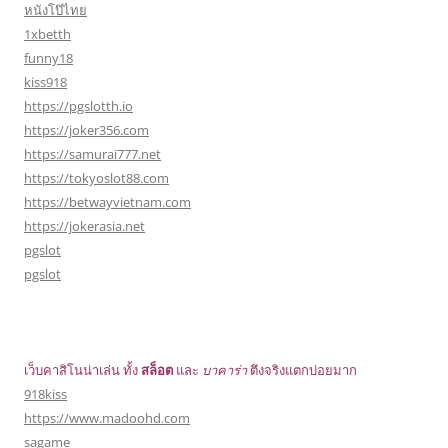
หนังโป๊ไทย
1xbetth
funny18
kiss918
https://pgslotth.io
https://joker356.com
https://samurai777.net
https://tokyoslot88.com
https://betwayvietnam.com
https://jokerasia.net
pgslot
pgslot
เว็บคาสิโนน่าเล่น ทั้ง
สล็อต
และ
บาคาร่า
ตึงจริงแตกบ่อยมาก
918kiss
https://www.madoohd.com
sagame