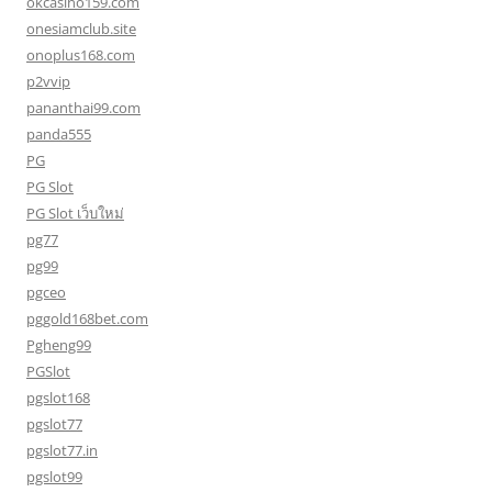
okcasino159.com
onesiamclub.site
onoplus168.com
p2vvip
pananthai99.com
panda555
PG
PG Slot
PG Slot เว็บใหม่
pg77
pg99
pgceo
pggold168bet.com
Pgheng99
PGSlot
pgslot168
pgslot77
pgslot77.in
pgslot99