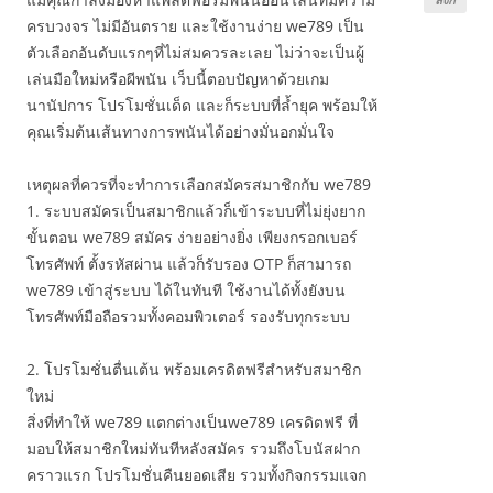
ครบวงจร ไม่มีอันตราย และใช้งานง่าย we789 เป็น
ตัวเลือกอันดับแรกๆที่ไม่สมควรละเลย ไม่ว่าจะเป็นผู้
เล่นมือใหม่หรือผีพนัน เว็บนี้ตอบปัญหาด้วยเกม
นานัปการ โปรโมชั่นเด็ด และก็ระบบที่ล้ำยุค พร้อมให้
คุณเริ่มต้นเส้นทางการพนันได้อย่างมั่นอกมั่นใจ
เหตุผลที่ควรที่จะทำการเลือกสมัครสมาชิกกับ we789
1. ระบบสมัครเป็นสมาชิกแล้วก็เข้าระบบที่ไม่ยุ่งยาก
ขั้นตอน we789 สมัคร ง่ายอย่างยิ่ง เพียงกรอกเบอร์
โทรศัพท์ ตั้งรหัสผ่าน แล้วก็รับรอง OTP ก็สามารถ
we789 เข้าสู่ระบบ ได้ในทันที ใช้งานได้ทั้งยังบน
โทรศัพท์มือถือรวมทั้งคอมพิวเตอร์ รองรับทุกระบบ
2. โปรโมชั่นตื่นเต้น พร้อมเครดิตฟรีสำหรับสมาชิก
ใหม่
สิ่งที่ทำให้ we789 แตกต่างเป็นwe789 เครดิตฟรี ที่
มอบให้สมาชิกใหม่ทันทีหลังสมัคร รวมถึงโบนัสฝาก
คราวแรก โปรโมชั่นคืนยอดเสีย รวมทั้งกิจกรรมแจก