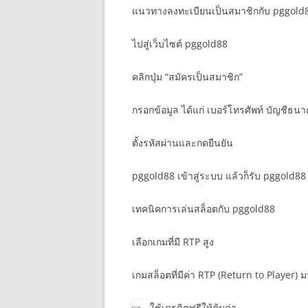
แนวทางลงทะเบียนเป็นสมาชิกกับ pggold
ไปสู่เว็บไซต์ pggold88
คลิกปุ่ม “สมัครเป็นสมาชิก”
กรอกข้อมูล ได้แก่ เบอร์โทรศัพท์ บัญชีธน
ตั้งรหัสผ่านและกดยืนยัน
pggold88 เข้าสู่ระบบ แล้วก็รับ pggold88 เค
เทคนิคการเล่นสล็อตกับ pggold88
เลือกเกมที่มี RTP สูง
เกมสล็อตที่มีค่า RTP (Return to Player)
ใช้เครดิตฟรีให้คุ้มค่า