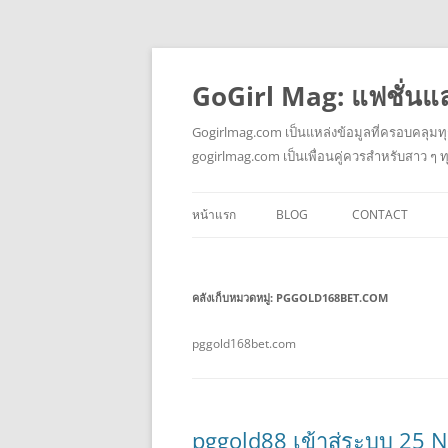
GoGirl Mag: แฟชั่นแล
Gogirlmag.com เป็นแหล่งข้อมูลที่ครอบคลุมทุ
gogirlmag.com เป็นเพื่อนคู่ควรสำหรับสาว ๆ ท
หน้าแรก
BLOG
CONTACT
คลังเก็บหมวดหมู่:
PGGOLD168BET.COM
pggold168bet.com
pggold88 เข้าสู่ระบบ 25 