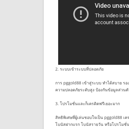
2. ระบบเข้าระบบที่ปลอดภัย
การ pggold88 เข้าสู่ระบบ ทำได้สบาย รอง
ความปลอดภัยระดับสูง ป้องกันข้อมูลส่วนตั
3. โปรโมชั่นและก็เครดิตฟรีเยอะมาก
สิทธิพิเศษที่ผู้เล่นชอบใจเป็น pggold88 เค
โบนัสฝากแรก โบนัสรายวัน หรือโปรโมชั่น