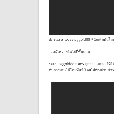
ลักษณะเด่นของ pggold88 ที่นักเดิมพันไ
1. สมัครง่ายในไม่กี่ขั้นตอน
ระบบ pggold88 สมัคร ถูกออกแบบมาให้ใช้งา
ต้นการเล่นได้โดยทันที โดยไม่ต้องผ่านข้า