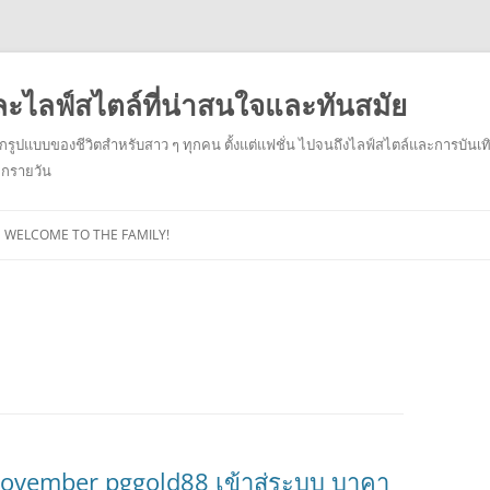
ะไลฟ์สไตล์ที่น่าสนใจและทันสมัย
กรูปแบบของชีวิตสำหรับสาว ๆ ทุกคน ตั้งแต่แฟชั่น ไปจนถึงไลฟ์สไตล์และการบันเทิ
ุกรายวัน
ข้าม
ไป
WELCOME TO THE FAMILY!
ยัง
เนื้อหา
November pggold88 เข้าสู่ระบบ บาคา