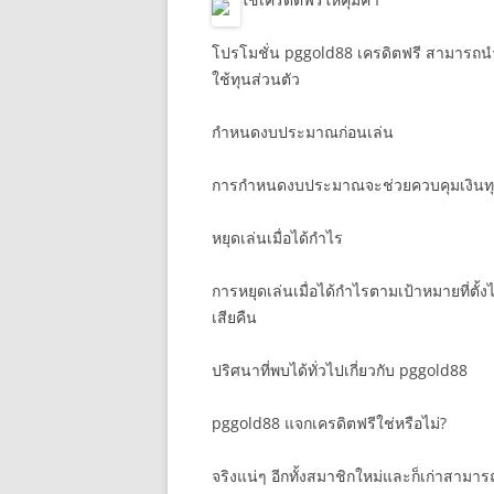
โปรโมชั่น pggold88 เครดิตฟรี สามารถนำ
ใช้ทุนส่วนตัว
กำหนดงบประมาณก่อนเล่น
การกำหนดงบประมาณจะช่วยควบคุมเงินทุน 
หยุดเล่นเมื่อได้กำไร
การหยุดเล่นเมื่อได้กำไรตามเป้าหมายที่ตั้
เสียคืน
ปริศนาที่พบได้ทั่วไปเกี่ยวกับ pggold88
pggold88 แจกเครดิตฟรีใช่หรือไม่?
จริงแน่ๆ อีกทั้งสมาชิกใหม่และก็เก่าสามาร