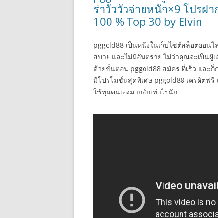
ร่าวัววัวจ่ายหนัก×9 โปรฝ
100 % Top 30 by Elvin
pggold88 เป็นหนึ่งในเว็บไซต์สล็อตออนไลน
สบาย และไม่มีอันตราย ไม่ว่าคุณจะเป็นผู้เล
ด้วยขั้นตอน pggold88 สมัคร ที่เร็ว และก็ก
มีโปรโมชั่นสุดพิเศษ pggold88 เครดิตฟรี แ
ใช้ทุนตนเองมากสักเท่าไรนัก