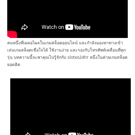
คนหนึ่งที่เผลอไผลในเกมสล็อตออนไลน์ และกำลังมองหาทางเข้า
เล่นเกมสล็อตเชื่อใจได้ ใช้งานง่าย และรองรับโทรศัพท์เคลื่อนที่ทุก
รุ่น บทความนี้จะพาคุณไปรู้จักกับ slotxo24hr หนึ่งในค่ายเกมสล็อต
ยอดฮิต