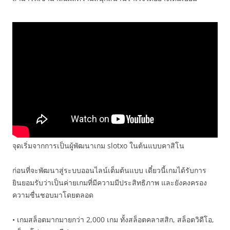
จุดเริ่มจากการเป็นผู้พัฒนาเกม slotxo ในต้นแบบคาสิโน
ก่อนที่จะพัฒนาสู่ระบบออนไลน์เต็มต้นแบบ เดี๋ยวนี้เกมได้รับการ
ยินยอมรับว่าเป็นค่ายเกมที่มีความมีประสิทธิภาพ และยังคงครอง
ความชื่นชอบมาโดยตลอด
• เกมสล็อตมากมายกว่า 2,000 เกม ทั้งสล็อตคลาสสิก, สล็อตวิดีโอ,