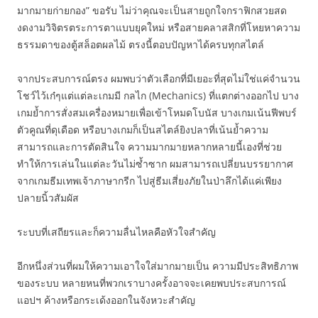
มากมายก่ายกอง” ขอรับ ไม่ว่าคุณจะเป็นสายถูกใจกราฟิกสวยสด
งดงามวิจิตรตระการตาแบบยุคใหม่ หรือสายคลาสสิกที่โหยหาความ
ธรรมดาของตู้สล็อตผลไม้ ตรงนี้ตอบปัญหาได้ครบทุกสไตล์
จากประสบการณ์ตรง ผมพบว่าตัวเลือกที่มีเยอะที่สุดไม่ใช่แค่จำนวน
โชว์ไว้เก๋ๆแต่แต่ละเกมมี กลไก (Mechanics) ที่แตกต่างออกไป บาง
เกมย้ำการสั่งสมเครื่องหมายเพื่อเข้าโหมดโบนัส บางเกมเน้นฟีพบร์
ตัวคูณที่ดุเดือด หรือบางเกมก็เป็นสไตล์ยิงปลาที่เน้นย้ำความ
สามารถและการตัดสินใจ ความมากมายหลากหลายนี้เองที่ช่วย
ทำให้การเล่นในแต่ละวันไม่ซ้ำซาก ผมสามารถเปลี่ยนบรรยากาศ
จากเกมธีมเทพเจ้าภาษากรีก ไปสู่ธีมเสี่ยงภัยในป่าลึกได้แค่เพียง
ปลายนิ้วสัมผัส
ระบบที่เสถียรและก็ความลื่นไหลคือหัวใจสำคัญ
อีกหนึ่งส่วนที่ผมให้ความเอาใจใส่มากมายเป็น ความมีประสิทธิภาพ
ของระบบ หลายหนที่พวกเราบางครั้งอาจจะเคยพบประสบการณ์
แอปฯ ค้างหรือกระเด้งออกในจังหวะสำคัญ