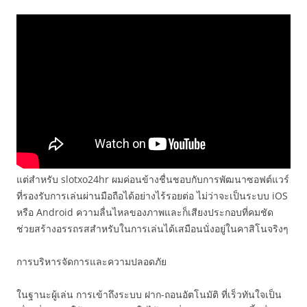
แต่สำหรับ slotxo24hr ผมค่อนข้างชื่นชอบกับการพัฒนาซอฟต์แวร์
ที่รองรับการเล่นผ่านมือถือได้อย่างไร้รอยต่อ ไม่ว่าจะเป็นระบบ iOS
หรือ Android ความลื่นไหลของภาพและก็เสียงประกอบที่คมชัด
ช่วยสร้างอรรถรสสำหรับในการเล่นได้เสมือนนั่งอยู่ในคาสิโนจริงๆ
การบริหารจัดการและความปลอดภัย
ในฐานะผู้เล่น การเข้าถึงระบบ ฝาก-ถอนอัตโนมัติ ที่เร็วทันใจเป็น