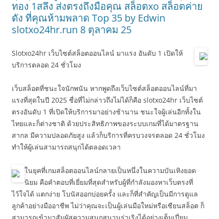
ทอง 1สลึง ส่งตรงถึงมือคุณ สล็อตxo สล็อตค่าย
ดัง ที่คุณห้ามพลาด Top 35 by Edwin
slotxo24hr.run 8 ตุลาคม 25
Slotxo24hr เว็บไซต์สล็อตออนไลน์ มาแรง อันดับ 1 เปิดให้
บริการตลอด 24 ชั่วโมง
เว็บสล็อตที่ชนะใจนักพนัน หากพูดถึงเว็บไซต์สล็อตออนไลน์ที่มา
แรงที่สุดในปี 2025 ชื่อที่ไม่กล่าวถึงไม่ได้ก็คือ slotxo24hr เว็บไซต์
ตรงอันดับ 1 ที่เปิดให้บริการมาอย่างช้านาน ชนะใจผู้เล่นอีกทั้งใน
ไทยและก็ต่างชาติ ด้วยประสิทธิภาพของระบบเกมที่ได้มาตรฐาน
สากล มีความปลอดภัยสูง แล้วก็บริการที่ครบวงจรตลอด 24 ชั่วโมง
ทำให้ผู้เล่นสามารถสนุกได้ตลอดเวลา
ในยุคที่เกมสล็อตออนไลน์กลายเป็นหนึ่งในความบันเทิงยอด
นิยม คือคำตอบที่เยี่ยมที่สุดสำหรับผู้ที่กำลังมองหาเว็บตรงที่
ไว้ใจได้ แตกง่าย โบนัสออกบ่อยครั้ง และก็ที่สำคัญเป็นมีการดูแล
ลูกค้าอย่างมืออาชีพ ไม่ว่าคุณจะเป็นผู้เล่นมือใหม่หรือเซียนสล็อต ก็
สามารถเข้ามาสัมผัสความสนุกสนานร่าเริงได้อย่างเต็มเปี่ยม