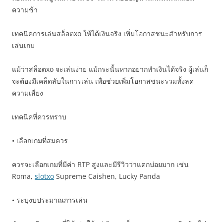
ความช้า
เทคนิคการเล่นสล็อตxo ให้ได้เงินจริง เพิ่มโอกาสชนะสำหรับการ
เล่นเกม
แม้ว่าสล็อตxo จะเล่นง่าย แม้กระนั้นหากอยากทำเงินได้จริง ผู้เล่นก็
จะต้องมีเคล็ดลับในการเล่น เพื่อช่วยเพิ่มโอกาสชนะรวมทั้งลด
ความเสี่ยง
เทคนิคที่ควรทราบ
• เลือกเกมที่สมควร
ควรจะเลือกเกมที่มีค่า RTP สูงและมีรีวิวว่าแตกบ่อยมาก เช่น
Roma,
slotxo
Supreme Caishen, Lucky Panda
• ระบุงบประมาณการเล่น