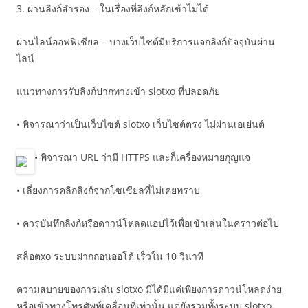
3. ผ่านลิงก์สำรอง – ในเรื่องที่ลิงก์หลักเข้าไม่ได้
ผ่านไลน์ออฟฟิเชียล – บางเว็บไซต์มีบริการแจกลิงก์ปัจจุบันผ่าน
ไลน์
แนวทางการรับลิงก์ปากทางเข้า slotxo ที่ปลอดภัย
• พิจารณาว่าเป็นเว็บไซต์ slotxo เว็บไซต์ตรง ไม่ผ่านเอเย่นต์
• พิจารณา URL ว่ามี HTTPS และก็เครื่องหมายกุญแจ
• เลี่ยงการคลิกลิงก์จากโซเชียลที่ไม่เคยทราบ
• ควรบันทึกลิงก์หรือดาวน์โหลดแอปไว้เพื่อเข้าเล่นในคราวต่อไป
สล็อตxo ระบบฝากถอนออโต้ เร็วใน 10 วินาที
ความสบายของการเล่น slotxo มิได้มีแค่เพียงการดาวน์โหลดง่าย
หรือเข้าทางโทรศัพท์เคลื่อนที่เท่านั้น แต่ยังรวมทั้งระบบ slotxo