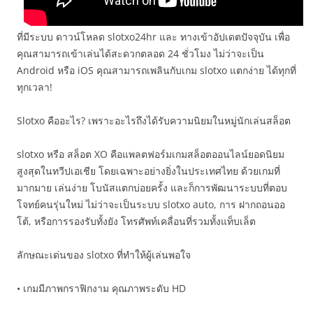
ที่มีระบบ ดาวน์โหลด slotxo24hr และ ทางเข้าอัปเดตปัจจุบัน เพื่อ
คุณสามารถเข้าเล่นได้สะดวกตลอด 24 ชั่วโมง ไม่ว่าจะเป็น
Android หรือ iOS คุณสามารถเพลินกับเกม slotxo แตกง่าย ได้ทุกที่
ทุกเวลา!
Slotxo คืออะไร? เพราะอะไรถึงได้รับความนิยมในหมู่นักเล่นสล็อต
slotxo หรือ สล็อต XO คือแพลตฟอร์มเกมสล็อตออนไลน์ยอดนิยม
สูงสุดในทวีปเอเชีย โดยเฉพาะอย่างยิ่งในประเทศไทย ด้วยเกมที่
มากมาย เล่นง่าย โบนัสแตกบ่อยครั้ง และก็การพัฒนาระบบที่ตอบ
โจทย์คนรุ่นใหม่ ไม่ว่าจะเป็นระบบ slotxo auto, การ ฝากถอนออ
โต้, หรือการรองรับทั้งยัง โทรศัพท์เคลื่อนที่รวมทั้งแท็บเล็ต
ลักษณะเด่นของ slotxo ที่ทำให้ผู้เล่นพอใจ
• เกมมีภาพกราฟิกงาม คุณภาพระดับ HD