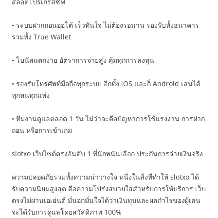
สล็อตโปรเกรสซีฟ
• ระบบฝากถอนออโต้ เร็วทันใจ ไม่ต้องรอนาน รองรับทั้งธนาคาร
รวมทั้ง True Wallet
• โบนัสแตกง่าย อัตราการจ่ายสูง คุ้มทุกการลงทุน
• รองรับโทรศัพท์มือถือทุกระบบ อีกทั้ง iOS และก็ Android เล่นได้
ทุกหนทุกแห่ง
• ทีมงานดูแลตลอด 1 วัน ไม่ว่าจะคือปัญหาการใช้แรงงาน การฝาก
ถอน หรือการเข้าเกม
slotxo เว็บไซต์ตรงอันดับ 1 ที่นักพนันเลือก ประกันการจ่ายเงินจริง
ความปลอดภัยรวมทั้งความน่าวางใจ หนึ่งในสิ่งที่ทำให้ slotxo ได้
รับความนิยมสูงสุด คือความโปร่งสบายใสสำหรับการให้บริการ เว็บ
ตรงไม่ผ่านเอเย่นต์ มั่นอกมั่นใจได้ว่าเงินทุนและผลกำไรของผู้เล่น
จะได้รับการดูแลโดยสวัสดิภาพ 100%