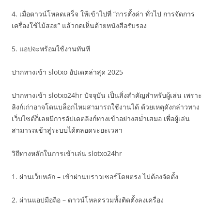
4. เมื่อดาวน์โหลดเสร็จ ให้เข้าไปที่ “การตั้งค่า ทั่วไป การจัดการ
เครื่องใช้ไม้สอย” แล้วกดเห็นด้วยหนังสือรับรอง
5. แอปจะพร้อมใช้งานทันที
ปากทางเข้า slotxo อัปเดตล่าสุด 2025
ปากทางเข้า slotxo24hr ปัจจุบัน เป็นสิ่งสำคัญสำหรับผู้เล่น เพราะ
ลิงก์เก่าอาจโดนบล็อกไหมสามารถใช้งานได้ ด้วยเหตุดังกล่าวทาง
เว็บไซต์ก็เลยมีการอัปเดตลิงก์ทางเข้าอย่างสม่ำเสมอ เพื่อผู้เล่น
สามารถเข้าสู่ระบบได้ตลอดระยะเวลา
วิถีทางหลักในการเข้าเล่น slotxo24hr
1. ผ่านเว็บหลัก – เข้าผ่านบราวเซอร์โดยตรง ไม่ต้องจัดตั้ง
2. ผ่านแอปมือถือ – ดาวน์โหลดรวมทั้งติดตั้งลงเครื่อง