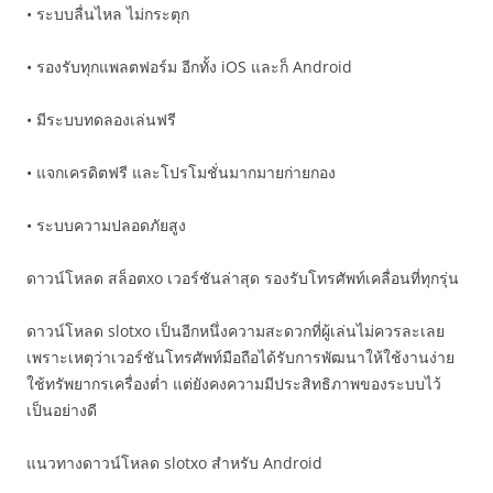
• ระบบลื่นไหล ไม่กระตุก
• รองรับทุกแพลตฟอร์ม อีกทั้ง iOS และก็ Android
• มีระบบทดลองเล่นฟรี
• แจกเครดิตฟรี และโปรโมชั่นมากมายก่ายกอง
• ระบบความปลอดภัยสูง
ดาวน์โหลด สล็อตxo เวอร์ชันล่าสุด รองรับโทรศัพท์เคลื่อนที่ทุกรุ่น
ดาวน์โหลด slotxo เป็นอีกหนึ่งความสะดวกที่ผู้เล่นไม่ควรละเลย
เพราะเหตุว่าเวอร์ชันโทรศัพท์มือถือได้รับการพัฒนาให้ใช้งานง่าย
ใช้ทรัพยากรเครื่องต่ำ แต่ยังคงความมีประสิทธิภาพของระบบไว้
เป็นอย่างดี
แนวทางดาวน์โหลด slotxo สำหรับ Android