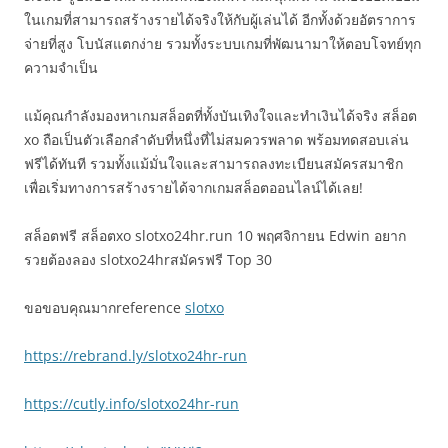
ในเกมที่สามารถสร้างรายได้จริงให้กับผู้เล่นได้ อีกทั้งด้วยอัตราการ
จ่ายที่สูง โบนัสแตกง่าย รวมทั้งระบบเกมที่พัฒนามาให้ตอบโจทย์ทุก
ความจำเป็น
แม้คุณกำลังมองหาเกมสล็อตที่ทั้งบันเทิงใจและทำเงินได้จริง สล็อต
xo ถือเป็นตัวเลือกลำดับที่หนึ่งที่ไม่สมควรพลาด พร้อมทดสอบเล่น
ฟรีได้ทันที รวมทั้งแม้มั่นใจและสามารถลงทะเบียนสมัครสมาชิก
เพื่อเริ่มทางการสร้างรายได้จากเกมสล็อตออนไลน์ได้เลย!
สล็อตฟรี สล็อตxo slotxo24hr.run 10 พฤศจิกายน Edwin อยาก
รวยต้องลอง slotxo24hrสมัครฟรี Top 30
ขอขอบคุณมากreference
slotxo
https://rebrand.ly/slotxo24hr-run
https://cutly.info/slotxo24hr-run