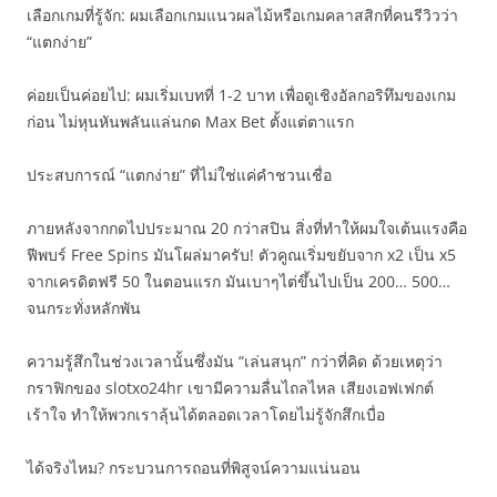
เลือกเกมที่รู้จัก: ผมเลือกเกมแนวผลไม้หรือเกมคลาสสิกที่คนรีวิวว่า
“แตกง่าย”
ค่อยเป็นค่อยไป: ผมเริ่มเบทที่ 1-2 บาท เพื่อดูเชิงอัลกอริทึมของเกม
ก่อน ไม่หุนหันพลันแล่นกด Max Bet ตั้งแต่ตาแรก
ประสบการณ์ “แตกง่าย” ที่ไม่ใช่แค่คำชวนเชื่อ
ภายหลังจากกดไปประมาณ 20 กว่าสปิน สิ่งที่ทำให้ผมใจเต้นแรงคือ
ฟีพบร์ Free Spins มันโผล่มาครับ! ตัวคูณเริ่มขยับจาก x2 เป็น x5
จากเครดิตฟรี 50 ในตอนแรก มันเบาๆไต่ขึ้นไปเป็น 200… 500…
จนกระทั่งหลักพัน
ความรู้สึกในช่วงเวลานั้นซึ่งมัน “เล่นสนุก” กว่าที่คิด ด้วยเหตุว่า
กราฟิกของ slotxo24hr เขามีความลื่นไถลไหล เสียงเอฟเฟกต์
เร้าใจ ทำให้พวกเราลุ้นได้ตลอดเวลาโดยไม่รู้จักสึกเบื่อ
ได้จริงไหม? กระบวนการถอนที่พิสูจน์ความแน่นอน