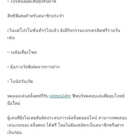
• โปรคืนยอดเสียทุกสัปดาห์
สิทธิพิเศษสำหรับสมาชิกประจำ
เว้นแต่โปรโมชั่นทั่วๆไปแล้ว ยังมีกิจกรรมแจกเครดิตฟรีรายวัน
เช่น
• วงล้อเสี่ยงโชค
• ลุ้นรางวัลพิเศษจากการฝาก
• โบนัสวันเกิด
ทดลองเล่นสล็อตฟรีกับ
slotxo24hr
ฟีพบร์ทดสอบเล่นที่ตอบโจทย์
มือใหม่
ผู้เล่นที่ยังไม่เคยสัมผัสประสบการณ์สล็อตออนไลน์ สามารถทดสอบ
เล่นเกมของ สล็อตxo ได้ฟรี โดยไม่ต้องสมัครเป็นสมาชิกหรือฝาก
เงินก่อน