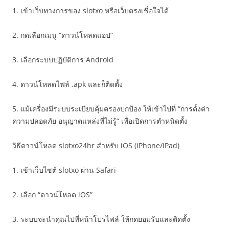
1. เข้าเว็บทางการของ slotxo หรือเว็บตรงเชื่อใจได้
2. กดเลือกเมนู “ดาวน์โหลดแอป”
3. เลือกระบบปฏิบัติการ Android
4. ดาวน์โหลดไฟล์ .apk และก็ติดตั้ง
5. แม้เครื่องมีระบบระเบียบคุ้มครองปกป้อง ให้เข้าไปที่ “การตั้งค่า
ความปลอดภัย อนุญาตแหล่งที่ไม่รู้” เพื่อเปิดการตำหนิดตั้ง
วิธีดาวน์โหลด slotxo24hr สำหรับ iOS (iPhone/iPad)
1. เข้าเว็บไซต์ slotxo ผ่าน Safari
2. เลือก “ดาวน์โหลด iOS”
3. ระบบจะนำคุณไปที่หน้าโปรไฟล์ ให้กดยอมรับและติดตั้ง