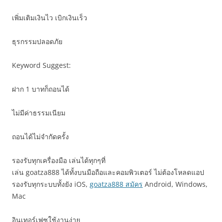
เพิ่มเติมเงินไว เบิกเงินเร็ว
ธุรกรรมปลอดภัย
Keyword Suggest:
ฝาก 1 บาทก็ถอนได้
ไม่มีค่าธรรมเนียม
ถอนได้ไม่จำกัดครั้ง
รองรับทุกเครื่องมือ เล่นได้ทุกๆที่
เล่น goatza888 ได้ทั้งบนมือถือและคอมพิวเตอร์ ไม่ต้องโหลดแอป
รองรับทุกระบบทั้งยัง iOS,
goatza888 สมัคร
Android, Windows,
Mac
อินเทอร์เฟซใช้งานง่าย