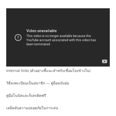
Internal links (ตัวอย่างชี้แนะสำหรับเชื่อมโยงข้างใน)
วิธีลงทะเบียนเป็นสมาชิก — คู่มือฉบับย่อ
คู่มือโบนัสและก็เครดิตฟรี
เคล็ดลับความปลอดภัยในการเล่น