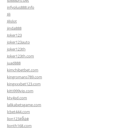
ib888pro.bet
infyplus888.info
Jili
Jilislot
jinda888
Joker123
joker123auto
joker123th
Joker123th.com
juad888
kimchibetbet.com
kingromans789.com
kingxxxbet123.com
kitti999vip.com
ktv4sd.com
lalikabetsgame.com
lcbet444.com
lion123สล็อต
lionth168.com