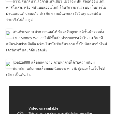
ความสนุกสนานไว้ภายในที่เดียว ไม่ว่าจะเป็น สล็อตออนไลน์,
คาสิโนสด, หรือ พนันบอลออนไลน์ ให้บริการผ่านระบบ เว็บตรงไม่
ผ่านเอเย่นต์ ปลอดภัย ประกันความมั่นคงและยั่งยืนทุกยอดพนัน
จ่ายจริงไม่ล็อกยูส
เด่นด้วยระบบ ฝาก-ถอนออโต้ ที่รองรับทุกแบงค์ชั้นนำรวมทั้ง
TrueMoney Wallet ไม่มีขั้นต่ำ ทำรายการเร็วใน 10 วินาที
สมัครง่ายผ่านมือถือ พร้อมโปรโมชั่นล้นหลาม ทั้งโบนัสสมาชิกใหม่
เครดิตฟรี และก็คืนยอดเสีย
goatza888 สล็อตแตกง่าย ครบทุกค่ายได้รับความนิยม
สนุกสนานกับเกมสล็อตยอดนิยมจากค่ายดังสุดยอดในเว็บไซต์
เดียว เป็นต้นว่า: