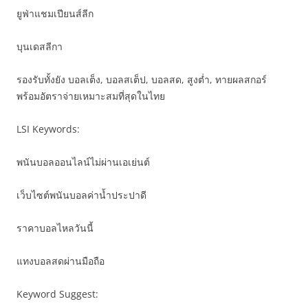
ยูฟ่าแชมเปียนส์ลีก
บุนเดสลีกา
รองรับทั้งยัง บอลเต็ง, บอลสเต็ป, บอลสด, สูงต่ำ, ทายผลสกอร์
พร้อมอัตราจ่ายเหมาะสมที่สุดในไทย
LSI Keywords:
พนันบอลออนไลน์ไม่ผ่านเอเย่นต์
เว็บไซต์พนันบอลค่าน้ำประปาดี
ราคาบอลไหลวันนี้
แทงบอลสดผ่านมือถือ
Keyword Suggest: