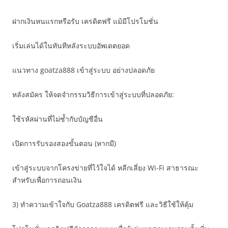
ฝากเงินหนแรกหรือรับ เครดิตฟรี แม้มีโปรโมชั่น
เริ่มเล่นได้ในทันทีหลังระบบอัพเดตยอด
แนวทาง goatza888 เข้าสู่ระบบ อย่างปลอดภัย
หลังสมัคร ให้จดจำกรรมวิธีการเข้าสู่ระบบที่ปลอดภัย:
ใช้รหัสผ่านที่ไม่ซ้ำกับบัญชีอื่น
เปิดการรับรองสองขั้นตอน (หากมี)
เข้าสู่ระบบจากโครงข่ายที่ไว้ใจได้ หลีกเลี่ยง Wi-Fi สาธารณะ
สำหรับเพื่อการถอนเงิน
3) ทำความเข้าใจกับ Goatza888 เครดิตฟรี และวิธีใช้ให้คุ้ม