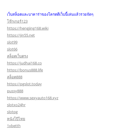
เว็บสล็อตและบาคาร่าของโครตดีเว็บนี้เล่นแล้วรวยจัดๆ
โจ๊กเกอร์123
https://hengjing168.wiki
https://jin55.net
slot99
slot66
สล็อตเว็บตรง
https://judhai168.co
https://bonus888.life
สล็อต888
https://pgslot.today
pussy888
https://www.sexyauto168.xyz
slotxo24hr
slotpg
หนังโป๊ไทย
1xbetth