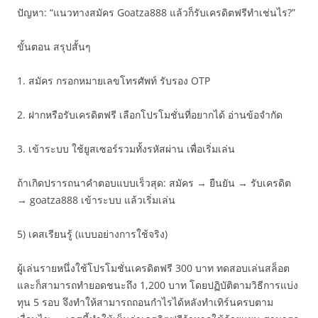
ปัญหา: “แนวทางสมัคร Goatza888 แล้วก็รับเครดิตฟรีทำเช่นไร?”
ขั้นตอน สรุปสั้นๆ
1. สมัคร กรอกหมายเลขโทรศัพท์ รับรอง OTP
2. ฝากหรือรับเครดิตฟรี เลือกโปรโมชั่นที่อยากได้ อ่านข้อจำกัด
3. เข้าระบบ ใช้ยูสเซอร์รวมทั้งรหัสผ่าน เพื่อเริ่มเล่น
ถ้าเกิดปรารถนาคำตอบแบบเร็วสุด: สมัคร → ยืนยัน → รับเครดิต
→ goatza888 เข้าระบบ แล้วเริ่มเล่น
5) เคสเรียนรู้ (แบบอย่างการใช้จริง)
ผู้เล่นรายหนึ่งใช้โปรโมชั่นเครดิตฟรี 300 บาท ทดสอบเล่นสล็อต
และก็สามารถทำยอดชนะถึง 1,200 บาท โดยปฏิบัติตามวิธีการแบ่ง
ทุน 5 รอบ จึงทำให้สามารถถอนกำไรได้หลังทำเทิร์นครบตาม