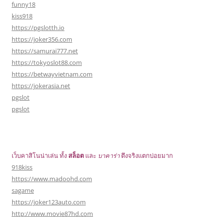
funny18
kiss918
https://pgslotth.io
https://joker356.com
https://samurai777.net
https://tokyoslot88.com
https://betwayvietnam.com
https://jokerasia.net
pgslot
pgslot
เว็บคาสิโนน่าเล่น ทั้ง
สล็อต
และ
บาคาร่า
ตึงจริงแตกบ่อยมาก
918kiss
https://www.madoohd.com
sagame
https://joker123auto.com
http://www.movie87hd.com