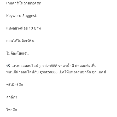
เกมคาสิโนถ่ายทอดสด
Keyword Suggest:
แทงอย่างน้อย 10 บาท
ถอนได้ไม่ติดเทิร์น
ไม่ต้องโยกเงิน
แทงบอลออนไลน์ goatza888 ราคาน้ำดี ค่าคอมจัดเต็ม
พนันกีฬาออนไลน์กับ goatza888 เปิดให้แทงครบทุกลีก ทุกแมตช์
พรีเมียร์ลีก
ลาลีกา
ไทยลีก