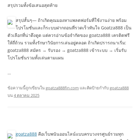
สรุปรวมทั้งข้อเสนอสุดท้าย
สรุปสั้นๆ— ถ้าเกิดคุณมองหาแพลตฟอร์มที่ใช้งานง่าย พร้อม
โปรโมชั่นและก็ระบบฝากถอนที่รวดเร็วทันใจ Goatza888 เป็น
ตัวเลือกที่น่าดึงดูด แต่ควรอ่านข้อจำกัดของ goatza888 เครดิตฟรี
ให้ถี่ถ้วน รวมทั้งรักษาวินัยการเล่นอยู่ตลอด ถ้าเกิดปรารถนาเริ่ม:
goatza888 สมัคร → รับรอง → goatza888 เข้าระบบ → เริ่มรับ
โปรโมชั่นรวมทั้งเล่นตามแผน
…
ข้อความนี้ถูกเขียนใน
goatza888fin.com
และติดป้ายกำกับ
goatza888
บน
4 ตุลาคม 2025
goatza888
คือเว็บพนันออนไลน์แบบครบวงจรศูนย์รวมทุก