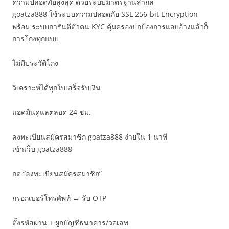
ความปลอดภัยสูงสุด ด้วยระบบมาตรฐานสากล
goatza888 ใช้ระบบความปลอดภัย SSL 256-bit Encryption
พร้อม ระบบการันตีตัวตน KYC คุ้มครองปกป้องการแอบอ้างแล้วก็
การโกงทุกแบบ
ไม่มีประวัติโกง
วิเคราะห์ได้ทุกใบเสร็จรับเงิน
แอดมินดูแลตลอด 24 ชม.
ลงทะเบียนสมัครสมาชิก goatza888 ง่ายใน 1 นาที
เข้าเว็บ goatza888
กด “ลงทะเบียนสมัครสมาชิก”
กรอกเบอร์โทรศัพท์ → รับ OTP
ตั้งรหัสผ่าน + ผูกบัญชีธนาคาร/วอเลท