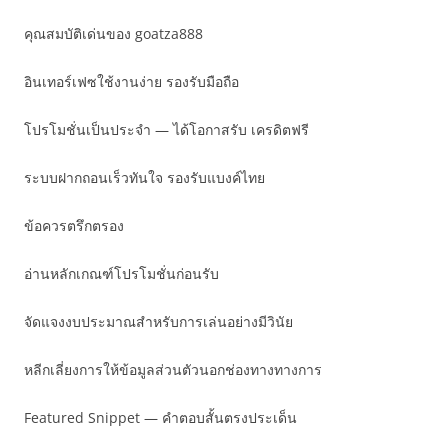
คุณสมบัติเด่นของ goatza888
อินเทอร์เฟซใช้งานง่าย รองรับมือถือ
โปรโมชั่นเป็นประจำ — ได้โอกาสรับ เครดิตฟรี
ระบบฝากถอนเร็วทันใจ รองรับแบงค์ไทย
ข้อควรตรึกตรอง
อ่านหลักเกณฑ์โปรโมชั่นก่อนรับ
จัดแจงงบประมาณสำหรับการเล่นอย่างมีวินัย
หลีกเลี่ยงการให้ข้อมูลส่วนตัวนอกช่องทางทางการ
Featured Snippet — คำตอบสั้นตรงประเด็น