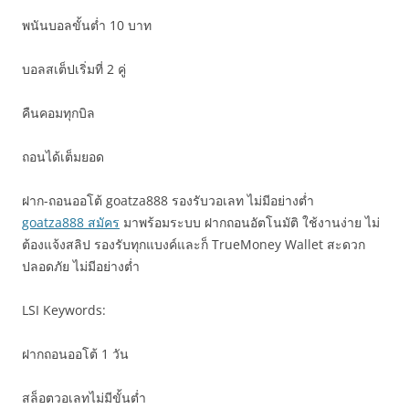
พนันบอลขั้นต่ำ 10 บาท
บอลสเต็ปเริ่มที่ 2 คู่
คืนคอมทุกบิล
ถอนได้เต็มยอด
ฝาก-ถอนออโต้ goatza888 รองรับวอเลท ไม่มีอย่างต่ำ
goatza888 สมัคร
มาพร้อมระบบ ฝากถอนอัตโนมัติ ใช้งานง่าย ไม่
ต้องแจ้งสลิป รองรับทุกแบงค์และก็ TrueMoney Wallet สะดวก
ปลอดภัย ไม่มีอย่างต่ำ
LSI Keywords:
ฝากถอนออโต้ 1 วัน
สล็อตวอเลทไม่มีขั้นต่ำ