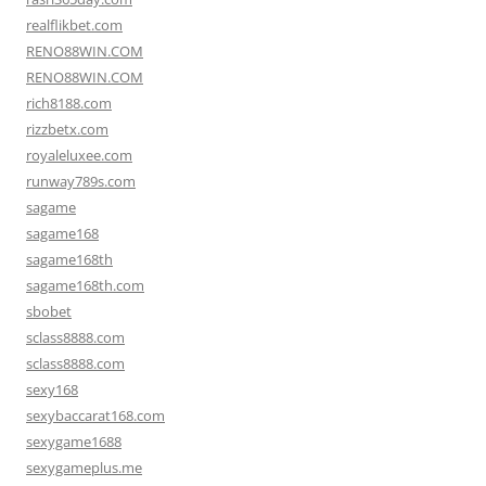
realflikbet.com
RENO88WIN.COM
RENO88WIN.COM
rich8188.com
rizzbetx.com
royaleluxee.com
runway789s.com
sagame
sagame168
sagame168th
sagame168th.com
sbobet
sclass8888.com
sclass8888.com
sexy168
sexybaccarat168.com
sexygame1688
sexygameplus.me