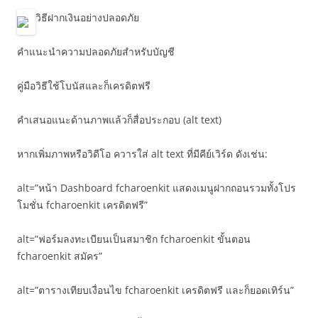
วิธีฝากเงินอย่างปลอดภัย
คำแนะนำความปลอดภัยสำหรับบัญชี
คู่มือวิธีใช้โบนัสและก็เครดิตฟรี
คำเสนอแนะด้านภาพแล้วก็สื่อประกอบ (alt text)
หากเพิ่มภาพหรือวิดีโอ ควารใส่ alt text ที่มีคีย์เวิร์ด ดังเช่น:
alt=”หน้า Dashboard fcharoenkit แสดงเมนูฝากถอนรวมทั้งโปร
โมชั่น fcharoenkit เครดิตฟรี”
alt=”ฟอร์มลงทะเบียนเป็นสมาชิก fcharoenkit ขั้นตอน
fcharoenkit สมัคร”
alt=”ตารางเทียบเงื่อนไข fcharoenkit เครดิตฟรี และก็ยอดเทิร์น”