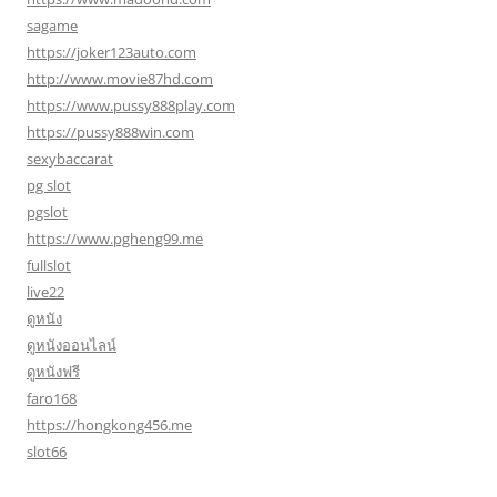
sagame
https://joker123auto.com
http://www.movie87hd.com
https://www.pussy888play.com
https://pussy888win.com
sexybaccarat
pg slot
pgslot
https://www.pgheng99.me
fullslot
live22
ดูหนัง
ดูหนังออนไลน์
ดูหนังฟรี
faro168
https://hongkong456.me
slot66