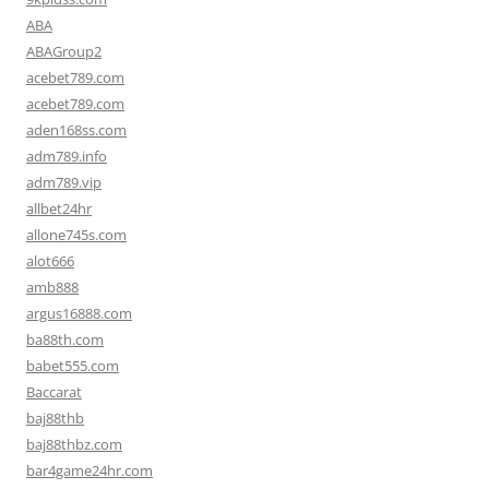
ABA
ABAGroup2
acebet789.com
acebet789.com
aden168ss.com
adm789.info
adm789.vip
allbet24hr
allone745s.com
alot666
amb888
argus16888.com
ba88th.com
babet555.com
Baccarat
baj88thb
baj88thbz.com
bar4game24hr.com