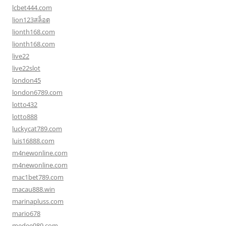
lcbet444.com
lion123สล็อต
lionth168.com
lionth168.com
live22
live22slot
london45
london6789.com
lotto432
lotto888
luckycat789.com
luis16888.com
m4newonline.com
m4newonline.com
mac1bet789.com
macau888.win
marinapluss.com
mario678
medee989.com