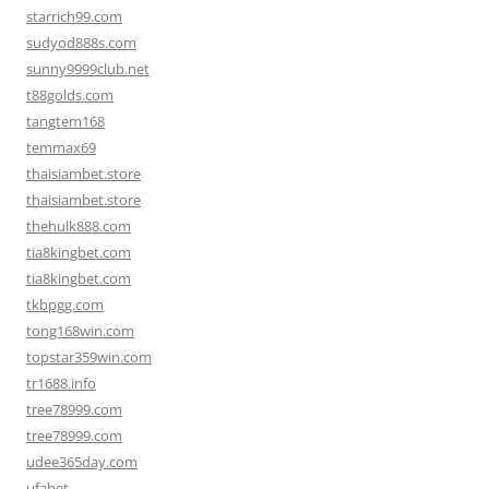
starrich99.com
sudyod888s.com
sunny9999club.net
t88golds.com
tangtem168
temmax69
thaisiambet.store
thaisiambet.store
thehulk888.com
tia8kingbet.com
tia8kingbet.com
tkbpgg.com
tong168win.com
topstar359win.com
tr1688.info
tree78999.com
tree78999.com
udee365day.com
ufabet