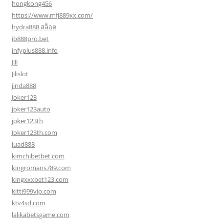
hongkong456
https://www.mfj889xx.com/
hydra888 สล็อต
ib888pro.bet
infyplus888.info
Jili
Jilislot
jinda888
Joker123
joker123auto
joker123th
Joker123th.com
juad888
kimchibetbet.com
kingromans789.com
kingxxxbet123.com
kitti999vip.com
ktv4sd.com
lalikabetsgame.com