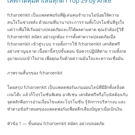
เลทก็ได้คุ้มค่าเล่นทุกตา Top 29 by Anke
fcharoenkit เป็นแพลตฟอร์มที่ผู้เล่นคนจำนวนไม่น้อยให้ความ
สนใจในช่วงหลัง ด้วยเกมที่นานาประการรวมทั้งโปรโมชั่นที่จูงใจ
แต่ว่าเพื่อให้เริ่มอย่างปลอดภัยและก็ได้ผลตามคาด คุณจำต้องรู้วิธี
fcharoenkit สมัคร อย่างถูกต้อง การตั้งค่าความปลอดภัยเมื่อ
fcharoenkit เข้าสู่ระบบ รวมทั้งการใช้ fcharoenkit เครดิตฟรี
อย่างชาญฉลาด เนื้อหานี้สรุปขั้นตอน ข้อควรปฏิบัติตาม รวมทั้งกล
อุบายแบบเข้าใจง่าย เพื่อคุณเริ่มด้วยความมั่นใจและความเชื่อมั่น
ภาพรวมสั้นๆของ fcharoenkit
โดยสรุป fcharoenkit เป็นแพลตฟอร์มเกมออนไลน์ที่มีอีกทั้งสล็อต
เกมโต๊ะ แล้วก็โปรโมชั่นพิเศษ อาทิเช่น เครดิตฟรีหรือโบนัสต้อนรับ
จุดหลักคือการอ่านเงื่อนไขแต่ละโปรโมชั่น รู้จักการบริหารงบ และ
ทำตามข้อกำหนดของแพลตฟอร์มเพื่อหลีกเลี่ยงปัญหาเมื่อเบิกเงิน
หัวข้อ 1 — ขั้นตอน fcharoenkit สมัคร อย่างปลอดภัย