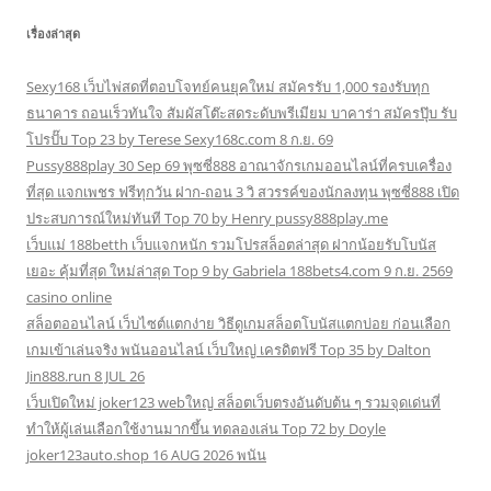
เรื่องล่าสุด
Sexy168 เว็บไพ่สดที่ตอบโจทย์คนยุคใหม่ สมัครรับ 1,000 รองรับทุก
ธนาคาร ถอนเร็วทันใจ สัมผัสโต๊ะสดระดับพรีเมียม บาคาร่า สมัครปุ๊บ รับ
โปรปั๊บ Top 23 by Terese Sexy168c.com 8 ก.ย. 69
Pussy888play 30 Sep 69 พุซซี่888 อาณาจักรเกมออนไลน์ที่ครบเครื่อง
ที่สุด แจกเพชร ฟรีทุกวัน ฝาก-ถอน 3 วิ สวรรค์ของนักลงทุน พุซซี่888 เปิด
ประสบการณ์ใหม่ทันที Top 70 by Henry pussy888play.me
เว็บแม่ 188betth เว็บแจกหนัก รวมโปรสล็อตล่าสุด ฝากน้อยรับโบนัส
เยอะ คุ้มที่สุด ใหม่ล่าสุด Top 9 by Gabriela 188bets4.com 9 ก.ย. 2569
casino online
สล็อตออนไลน์ เว็บไซต์แตกง่าย วิธีดูเกมสล็อตโบนัสแตกบ่อย ก่อนเลือก
เกมเข้าเล่นจริง พนันออนไลน์ เว็บใหญ่ เครดิตฟรี Top 35 by Dalton
Jin888.run 8 JUL 26
เว็บเปิดใหม่ joker123 webใหญ่ สล็อตเว็บตรงอันดับต้น ๆ รวมจุดเด่นที่
ทำให้ผู้เล่นเลือกใช้งานมากขึ้น ทดลองเล่น Top 72 by Doyle
joker123auto.shop 16 AUG 2026 พนัน