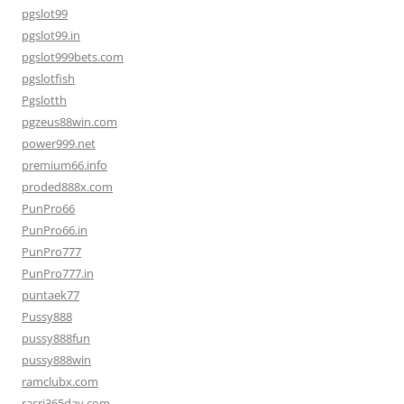
pgslot99
pgslot99.in
pgslot999bets.com
pgslotfish
Pgslotth
pgzeus88win.com
power999.net
premium66.info
proded888x.com
PunPro66
PunPro66.in
PunPro777
PunPro777.in
puntaek77
Pussy888
pussy888fun
pussy888win
ramclubx.com
rasri365day.com