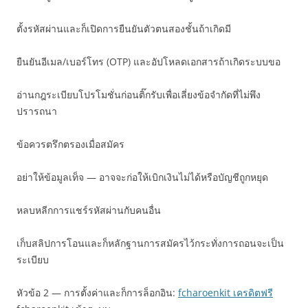
ตั้งรหัสผ่านและก็เปิดการยืนยันตัวตนสองชั้นถ้าเกิดมี
ยืนยันอีเมล/เบอร์โทร (OTP) และอัปโหลดเอกสารถ้าเกิดระบบขอ
อ่านกฎระเบียบโปรโมชั่นก่อนติ๊กรับเพื่อเลี่ยงข้อจำกัดที่ไม่พึง
ปรารถนา
ข้อควรตรึกตรองเมื่อสมัคร
อย่าให้ข้อมูลเท็จ — อาจจะก่อให้เบิกเงินไม่ได้หรือบัญชีถูกหยุด
หลบหลีกการแชร์รหัสผ่านกับคนอื่น
เก็บสลิปการโอนและก็หลักฐานการสมัครไว้กระทั่งการถอนจะเป็น
ระเบียบ
หัวข้อ 2 — การตั้งค่าและก็การล็อกอิน:
fcharoenkit เครดิตฟรี