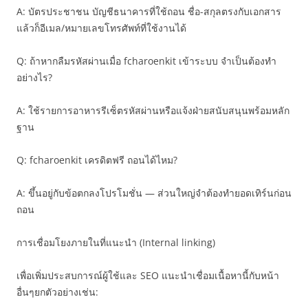
A: บัตรประชาชน บัญชีธนาคารที่ใช้ถอน ชื่อ-สกุลตรงกับเอกสาร
แล้วก็อีเมล/หมายเลขโทรศัพท์ที่ใช้งานได้
Q: ถ้าหากลืมรหัสผ่านเมื่อ fcharoenkit เข้าระบบ จำเป็นต้องทำ
อย่างไร?
A: ใช้รายการอาหารรีเซ็ตรหัสผ่านหรือแจ้งฝ่ายสนับสนุนพร้อมหลัก
ฐาน
Q: fcharoenkit เครดิตฟรี ถอนได้ไหม?
A: ขึ้นอยู่กับข้อตกลงโปรโมชั่น — ส่วนใหญ่จำต้องทำยอดเทิร์นก่อน
ถอน
การเชื่อมโยงภายในที่แนะนำ (Internal linking)
เพื่อเพิ่มประสบการณ์ผู้ใช้และ SEO แนะนำเชื่อมเนื้อหานี้กับหน้า
อื่นๆยกตัวอย่างเช่น: