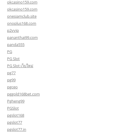
okcasino159.com
okcasino159.com
onesiamclub.site
onoplus168.com
p2vvip
pananthai99.com
panda555
PG
PG Slot
PG Slot เว็บใหม่
pg77
pg99
pgceo
pggold168bet.com
Pgheng99
PGSlot
pgslot168
pgslot77
pgslot77.in