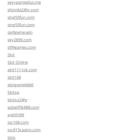
sexygameplus.me
shinobi24hr.com
sing55fun.com
sing55fun.com
six9game.win
sky2899.com
sl99games.com
Slot
Slot Online
slot1111ok.com
slot168
slotgame6666
Slotxo
slotxo24hr
spbetflik888.com
sretthi99
ssc168.com
ssc915casino.com
ssru