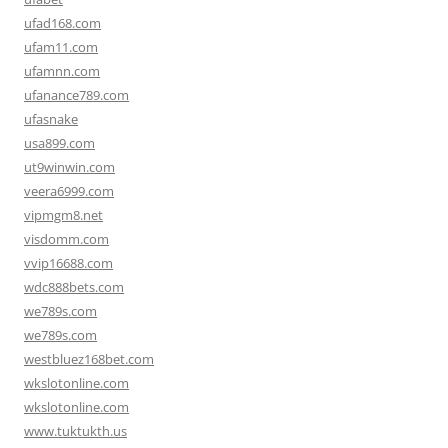
ufad168.com
ufam11.com
ufamnn.com
ufanance789.com
ufasnake
usa899.com
ut9winwin.com
veera6999.com
vipmgm8.net
visdomm.com
vvip16688.com
wdc888bets.com
we789s.com
we789s.com
westbluez168bet.com
wkslotonline.com
wkslotonline.com
www.tuktukth.us