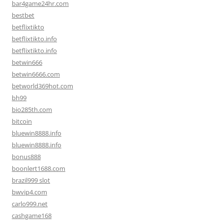
bar4game24hr.com
bestbet
betflixtikto
betflixtikto.info
betflixtikto.info
betwin666
betwin6666.com
betworld369hot.com
bh99
bio285th.com
bitcoin
bluewin8888.info
bluewin8888.info
bonus888
boonlert1688.com
brazil999 slot
bwvip4.com
carlo999.net
cashgame168