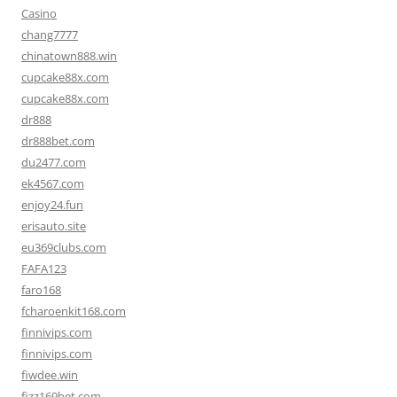
Casino
chang7777
chinatown888.win
cupcake88x.com
cupcake88x.com
dr888
dr888bet.com
du2477.com
ek4567.com
enjoy24.fun
erisauto.site
eu369clubs.com
FAFA123
faro168
fcharoenkit168.com
finnivips.com
finnivips.com
fiwdee.win
fizz169bet.com