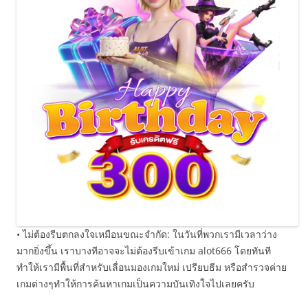
• ไม่ต้องรีบตกลงใจเหมือนขณะจำกัด: ในวันที่พวกเรามีเวลาว่าง
มากยิ่งขึ้น เราบางทีอาจจะไม่ต้องรีบเข้าเกม alot666 โดยทันที
ทำให้เรามีพื้นที่สำหรับเลื่อนมองเกมใหม่ เปรียบธีม หรือสำรวจค่าย
เกมต่างๆทำให้การค้นหาเกมเป็นความบันเทิงใจไปเลยครับ