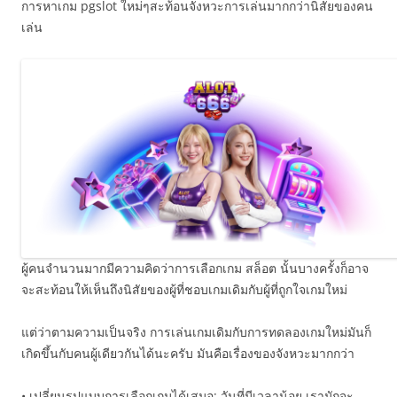
การหาเกม pgslot ใหม่ๆสะท้อนจังหวะการเล่นมากกว่านิสัยของคน
เล่น
ผู้คนจำนวนมากมีความคิดว่าการเลือกเกม สล็อต นั้นบางครั้งก็อาจ
จะสะท้อนให้เห็นถึงนิสัยของผู้ที่ชอบเกมเดิมกับผู้ที่ถูกใจเกมใหม่
แต่ว่าตามความเป็นจริง การเล่นเกมเดิมกับการทดลองเกมใหม่มันก็
เกิดขึ้นกับคนผู้เดียวกันได้นะครับ มันคือเรื่องของจังหวะมากกว่า
• เปลี่ยนรูปแบบการเลือกเกมได้เสมอ: วันที่มีเวลาน้อย เรามักจะ