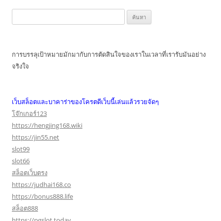
ค้นหา
สำหรับ:
การบรรลุเป้าหมายมักมากับการตัดสินใจของเราในเวลาที่เรารับมันอย่าง
จริงใจ
เว็บสล็อตและบาคาร่าของโครตดีเว็บนี้เล่นแล้วรวยจัดๆ
โจ๊กเกอร์123
https://hengjing168.wiki
https://jin55.net
slot99
slot66
สล็อตเว็บตรง
https://judhai168.co
https://bonus888.life
สล็อต888
https://pgslot.today