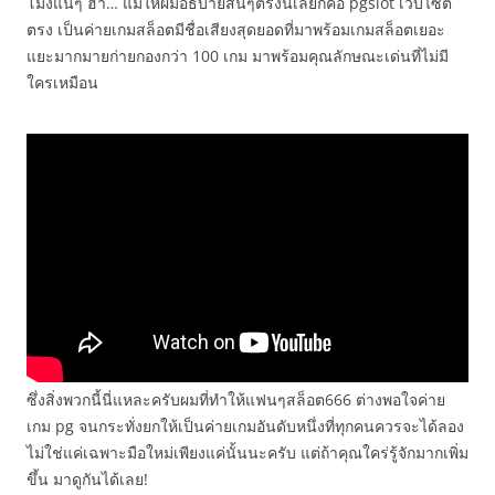
โมงแน่ๆ ฮ่า… แม้ให้ผมอธิบายสั้นๆตรงนี้เลยก็คือ pgslot เว็บไซต์
ตรง เป็นค่ายเกมสล็อตมีชื่อเสียงสุดยอดที่มาพร้อมเกมสล็อตเยอะ
แยะมากมายก่ายกองกว่า 100 เกม มาพร้อมคุณลักษณะเด่นที่ไม่มี
ใครเหมือน
ซึ่งสิ่งพวกนี้นี่แหละครับผมที่ทำให้แฟนๆสล็อต666 ต่างพอใจค่าย
เกม pg จนกระทั่งยกให้เป็นค่ายเกมอันดับหนึ่งที่ทุกคนควรจะได้ลอง
ไม่ใช่แค่เฉพาะมือใหม่เพียงแค่นั้นนะครับ แต่ถ้าคุณใคร่รู้จักมากเพิ่ม
ขึ้น มาดูกันได้เลย!