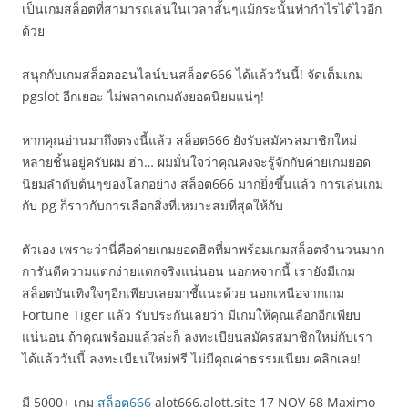
เป็นเกมสล็อตที่สามารถเล่นในเวลาสั้นๆแม้กระนั้นทำกำไรได้ไวอีก
ด้วย
สนุกกับเกมสล็อตออนไลน์บนสล็อต666 ได้แล้ววันนี้! จัดเต็มเกม
pgslot อีกเยอะ ไม่พลาดเกมดังยอดนิยมแน่ๆ!
หากคุณอ่านมาถึงตรงนี้แล้ว สล็อต666 ยังรับสมัครสมาชิกใหม่
หลายชิ้นอยู่ครับผม ฮ่า… ผมมั่นใจว่าคุณคงจะรู้จักกับค่ายเกมยอด
นิยมลำดับต้นๆของโลกอย่าง สล็อต666 มากยิ่งขึ้นแล้ว การเล่นเกม
กับ pg ก็ราวกับการเลือกสิ่งที่เหมาะสมที่สุดให้กับ
ตัวเอง เพราะว่านี่คือค่ายเกมยอดฮิตที่มาพร้อมเกมสล็อตจำนวนมาก
การันตีความแตกง่ายแตกจริงแน่นอน นอกหจากนี้ เรายังมีเกม
สล็อตบันเทิงใจๆอีกเพียบเลยมาชี้แนะด้วย นอกเหนือจากเกม
Fortune Tiger แล้ว รับประกันเลยว่า มีเกมให้คุณเลือกอีกเพียบ
แน่นอน ถ้าคุณพร้อมแล้วล่ะก็ ลงทะเบียนสมัครสมาชิกใหม่กับเรา
ได้แล้ววันนี้ ลงทะเบียนใหม่ฟรี ไม่มีคุณค่าธรรมเนียม คลิกเลย!
มี 5000+ เกม
สล็อต666
alot666.alott.site 17 NOV 68 Maximo