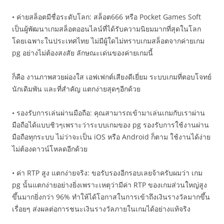
• ค่ายสล็อตมีชื่อระดับโลก: สล็อต666 หรือ Pocket Games Soft
เป็นผู้พัฒนาเกมสล็อตออนไลน์ที่ได้รับความนิยมมากที่สุดในโลก
โดยเฉพาะในประเทศไทย ไม่มีผู้ใดไม่ทราบเกมสล็อตจากค่ายเกม
pg อย่างไม่ต้องสงสัย ลักษณะเด่นของค่ายเกมนี้
ก็คือ งานภาพสวยผ่องใส เอฟเฟกต์เสียงดีเยี่ยม ระบบเกมที่ตอบโจทย์
นักเดิมพัน และที่สำคัญ แตกง่ายสุดๆอีกด้วย
• รองรับการเล่นผ่านมือถือ: คุณสามารถเข้ามาเล่นเกมกับเราผ่าน
มือถือได้แบบชิวๆเพราะว่าระบบเกมของ pg รองรับการใช้งานผ่าน
มือถือทุกระบบ ไม่ว่าจะเป็น iOS หรือ Android ก็ตาม ใช้งานได้ง่าย
ไม่ต้องดาวน์โหลดอีกด้วย
• ค่า RTP สูง แตกง่ายจริง: ขอรับรองอีกรอบเลยจ้าครับผมว่า เกม
pg นั้นแตกง่ายอย่างยิ่งเพราะเหตุว่ามีค่า RTP ของเกมส่วนใหญ่สูง
ขึ้นมากยิ่งกว่า 96% ทำให้ได้โอกาสในการเข้าถึงเงินรางวัลมากขึ้น
เรื่อยๆ ส่งผลต่อการชนะเงินรางวัลภายในเกมได้อย่างแท้จริง