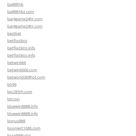
baj88thb
baj88thbz.com
bar4game24hr.com
bar4game24hr.com
bestbet
betflixtikto
betflixtikto.info
betflixtikto.info
betwin666
betwin6666.com
betworld369hot.com
bh99
bio285th.com
bitcoin
bluewin8888.info
bluewin8888.info
bonus888
boonlert1688.com
brazil999 slot