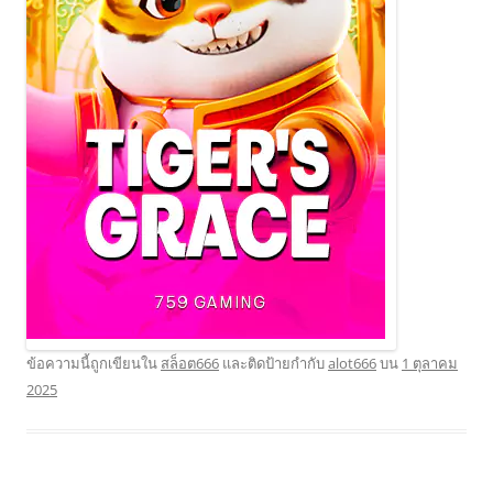
ข้อความนี้ถูกเขียนใน
สล็อต666
และติดป้ายกำกับ
alot666
บน
1 ตุลาคม
2025