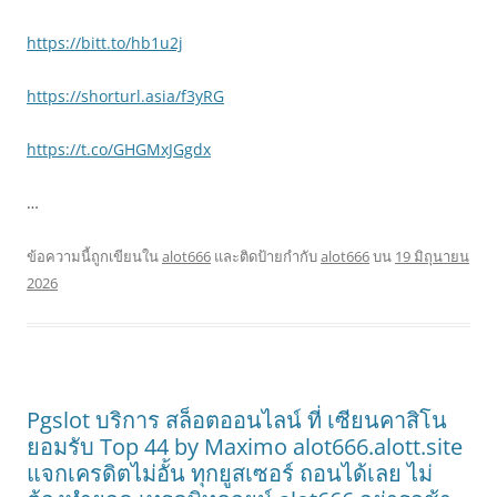
https://bitt.to/hb1u2j
https://shorturl.asia/f3yRG
https://t.co/GHGMxJGgdx
…
ข้อความนี้ถูกเขียนใน
alot666
และติดป้ายกำกับ
alot666
บน
19 มิถุนายน
2026
Pgslot บริการ สล็อตออนไลน์ ที่ เซียนคาสิโน
ยอมรับ Top 44 by Maximo alot666.alott.site
แจกเครดิตไม่อั้น ทุกยูสเซอร์ ถอนได้เลย ไม่