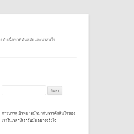
ง กับเนื้อหาที่ทันสมัยและน่าสนใจ
ค้นหา
สำหรับ:
การบรรลุเป้าหมายมักมากับการตัดสินใจของ
เราในเวลาที่เรารับมันอย่างจริงใจ