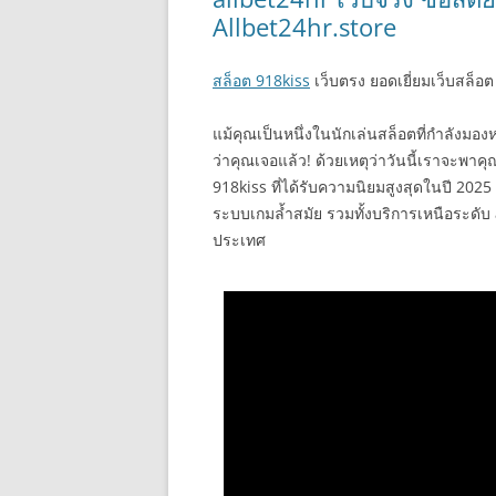
Allbet24hr.store
สล็อต 918kiss
เว็บตรง ยอดเยี่ยมเว็บสล็อต
แม้คุณเป็นหนึ่งในนักเล่นสล็อตที่กำลังมอ
ว่าคุณเจอแล้ว! ด้วยเหตุว่าวันนี้เราจะพาค
918kiss ที่ได้รับความนิยมสูงสุดในปี 202
ระบบเกมล้ำสมัย รวมทั้งบริการเหนือระดับ 
ประเทศ