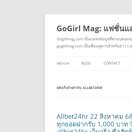
GoGirl Mag: แฟชั่นแล
Gogirlmag.com เป็นแหล่งข้อมูลที่ครอบคลุมทุ
gogirlmag.com เป็นเพื่อนคู่ควรสำหรับสาว ๆ ท
หน้าแรก
BLOG
CONTACT
คลังเก็บป้ายกำกับ:
ALLBET24HR
Allbet24hr 22 สิงหาคม 68
ทุกยอดฝากรับ 1,000 บาท 9
allbet24hr เว็บจริง ซื่อสั