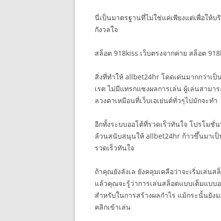
นี่เป็นมาตรฐานที่ไม่ใช่แค่เพียงแต่เพื่อให้บร
กังวลใจ
สล็อต 918kiss เว็บตรงจากค่าย สล็อต 918
สิ่งที่ทำให้ allbet24hr โดดเด่นมากกว่าเป
เรต ไม่มีแทรกแซงผลการเล่น ผู้เล่นสามารถมั
ลวงตาเหมือนที่เว็บเอเย่นต์ทั่วๆไปมักจะทำ
อีกทั้งระบบออโต้ที่รวดเร็วทันใจ โปรโมชั่
ล้วนสนับสนุนให้ allbet24hr ก้าวขึ้นมาเ
รวดเร็วทันใจ
ถ้าคุณยังลังเล ยังคลุมเคลือว่าจะเริ่มเล่
แล้วคุณจะรู้ว่าการเล่นสล็อตแบบเต็มแบบอย่า
สำหรับในการสร้างผลกำไร แม้กระนั้นยังม
คลิกเข้าเล่น