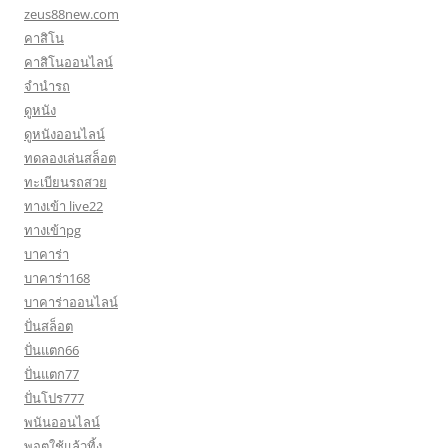
zeus88new.com
คาสิโน
คาสิโนออนไลน์
จำนำรถ
ดูหนัง
ดูหนังออนไลน์
ทดลองเล่นสล็อต
ทะเบียนรถสวย
ทางเข้า live22
ทางเข้าpg
บาคาร่า
บาคาร่า168
บาคาร่าออนไลน์
ปั่นสล็อต
ปั่นแตก66
ปั่นแตก77
ปั่นโปร777
พนันออนไลน์
พอตใช้แล้วทิ้ง