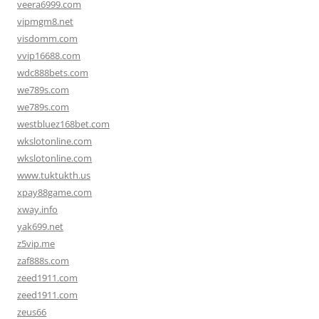
veera6999.com
vipmgm8.net
visdomm.com
vvip16688.com
wdc888bets.com
we789s.com
we789s.com
westbluez168bet.com
wkslotonline.com
wkslotonline.com
www.tuktukth.us
xpay88game.com
xway.info
yak699.net
z5vip.me
zaf888s.com
zeed1911.com
zeed1911.com
zeus66