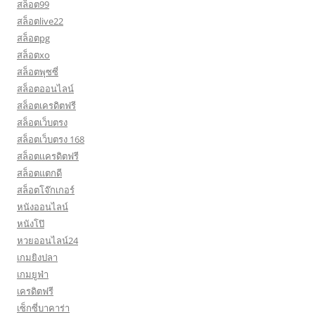
สล็อต99
สล็อตlive22
สล็อตpg
สล็อตxo
สล็อตพุซซี่
สล็อตออนไลน์
สล็อตเครดิตฟรี
สล็อตเว็บตรง
สล็อตเว็บตรง 168
สล็อตเเครดิตฟรี
สล็อตแตกดี
สล็อตโจ๊กเกอร์
หนังออนไลน์
หนังโป๊
หวยออนไลน์24
เกมยิงปลา
เกมยูฟ่า
เครดิตฟรี
เซ็กซี่บาคาร่า