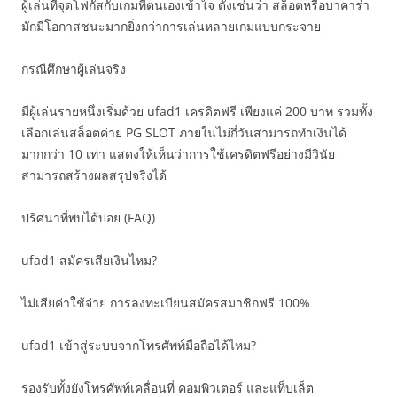
ผู้เล่นที่จุดโฟกัสกับเกมที่ตนเองเข้าใจ ดังเช่นว่า สล็อตหรือบาคาร่า
มักมีโอกาสชนะมากยิ่งกว่าการเล่นหลายเกมแบบกระจาย
กรณีศึกษาผู้เล่นจริง
มีผู้เล่นรายหนึ่งเริ่มด้วย ufad1 เครดิตฟรี เพียงแค่ 200 บาท รวมทั้ง
เลือกเล่นสล็อตค่าย PG SLOT ภายในไม่กี่วันสามารถทำเงินได้
มากกว่า 10 เท่า แสดงให้เห็นว่าการใช้เครดิตฟรีอย่างมีวินัย
สามารถสร้างผลสรุปจริงได้
ปริศนาที่พบได้บ่อย (FAQ)
ufad1 สมัครเสียเงินไหม?
ไม่เสียค่าใช้จ่าย การลงทะเบียนสมัครสมาชิกฟรี 100%
ufad1 เข้าสู่ระบบจากโทรศัพท์มือถือได้ไหม?
รองรับทั้งยังโทรศัพท์เคลื่อนที่ คอมพิวเตอร์ และแท็บเล็ต