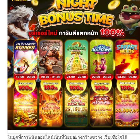
ในยุคที่การพนันออนไลน์เป็นที่นิยมอย่างกว้างขวาง เว็บเชื่อใจได้