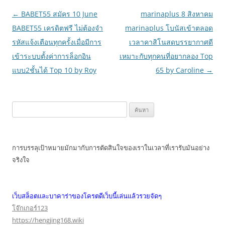
เมนู
←
BABET55 สมัคร 10 June
marinaplus 8 สิงหาคม
นำทาง
BABET55 เครดิตฟรี ไม่ต้องจำ
marinaplus โบนัสเข้าตลอด
เรื่อง
รหัสแจ้งเตือนทุกครั้งเมื่อมีการ
เวลาคาสิโนสดบรรยากาศดี
เข้าระบบตั้งค่าการล็อกอิน
เหมาะกับทุกคนที่อยากลอง Top
แบบ2ชั้นได้ Top 10 by Roy
65 by Caroline
→
ค้นหา
สำหรับ:
การบรรลุเป้าหมายมักมากับการตัดสินใจของเราในเวลาที่เรารับมันอย่าง
จริงใจ
เว็บสล็อตและบาคาร่าของโครตดีเว็บนี้เล่นแล้วรวยจัดๆ
โจ๊กเกอร์123
https://hengjing168.wiki