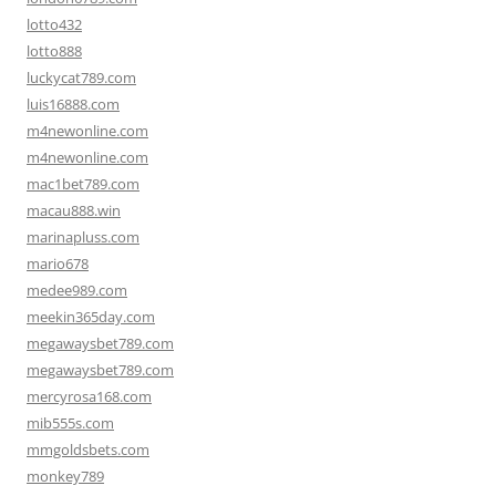
lotto432
lotto888
luckycat789.com
luis16888.com
m4newonline.com
m4newonline.com
mac1bet789.com
macau888.win
marinapluss.com
mario678
medee989.com
meekin365day.com
megawaysbet789.com
megawaysbet789.com
mercyrosa168.com
mib555s.com
mmgoldsbets.com
monkey789