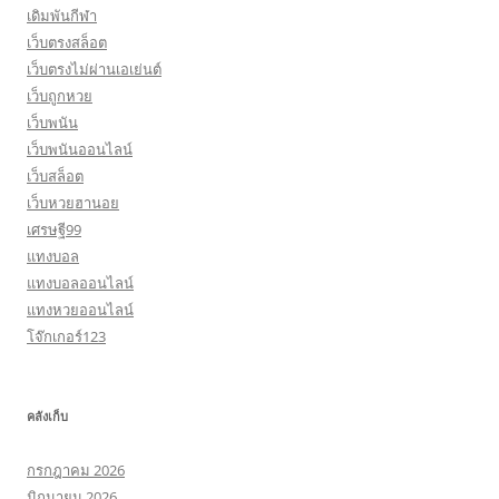
เดิมพันกีฬา
เว็บตรงสล็อต
เว็บตรงไม่ผ่านเอเย่นต์
เว็บถูกหวย
เว็บพนัน
เว็บพนันออนไลน์
เว็บสล็อต
เว็บหวยฮานอย
เศรษฐี99
แทงบอล
แทงบอลออนไลน์
แทงหวยออนไลน์
โจ๊กเกอร์123
คลังเก็บ
กรกฎาคม 2026
มิถุนายน 2026