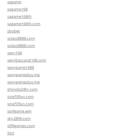
sagame
sagame168
sagame168th
sagame168th.com
sbobet
sclass8888.com
sclass8888.com
sexy168
sexybaccarat168.com
sexygame1688
sexygameplus.me
sexygameplus.me
shinobi24hr.com
sing55fun.com
sing55fun.com
six9game.win
sky2899.com
sl99games.com
Slot