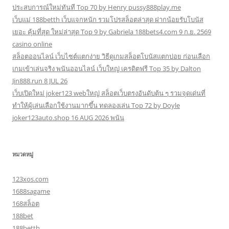
ประสบการณ์ใหม่ทันที Top 70 by Henry pussy888play.me
เว็บแม่ 188betth เว็บแจกหนัก รวมโปรสล็อตล่าสุด ฝากน้อยรับโบนัส
เยอะ คุ้มที่สุด ใหม่ล่าสุด Top 9 by Gabriela 188bets4.com 9 ก.ย. 2569
casino online
สล็อตออนไลน์ เว็บไซต์แตกง่าย วิธีดูเกมสล็อตโบนัสแตกบ่อย ก่อนเลือก
เกมเข้าเล่นจริง พนันออนไลน์ เว็บใหญ่ เครดิตฟรี Top 35 by Dalton
Jin888.run 8 JUL 26
เว็บเปิดใหม่ joker123 webใหญ่ สล็อตเว็บตรงอันดับต้น ๆ รวมจุดเด่นที่
ทำให้ผู้เล่นเลือกใช้งานมากขึ้น ทดลองเล่น Top 72 by Doyle
joker123auto.shop 16 AUG 2026 พนัน
หมวดหมู่
123xos.com
1688sagame
168สล็อต
188bet
188betth