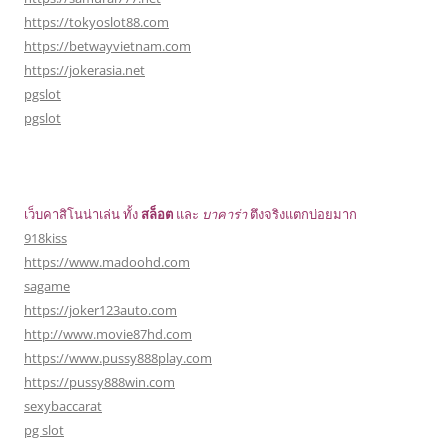
https://tokyoslot88.com
https://betwayvietnam.com
https://jokerasia.net
pgslot
pgslot
เว็บคาสิโนน่าเล่น ทั้ง
สล็อต
และ
บาคาร่า
ตึงจริงแตกบ่อยมาก
918kiss
https://www.madoohd.com
sagame
https://joker123auto.com
http://www.movie87hd.com
https://www.pussy888play.com
https://pussy888win.com
sexybaccarat
pg slot