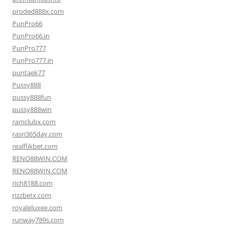
proded888x.com
PunPro66
PunPro66.in
PunPro777
PunPro777.in
puntaek77
Pussy888
pussy888fun
pussy888win
ramclubx.com
rasri365day.com
realflikbet.com
RENO88WIN.COM
RENO88WIN.COM
rich8188.com
rizzbetx.com
royaleluxee.com
runway789s.com