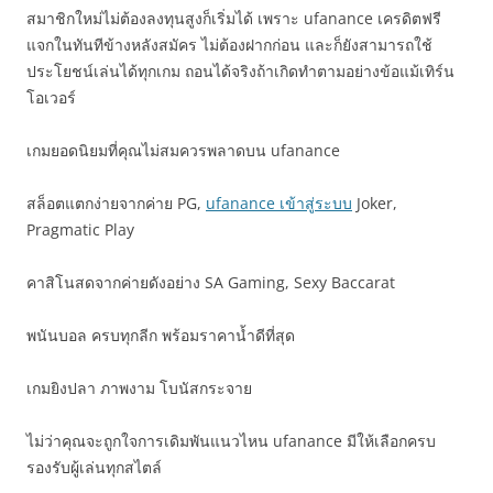
สมาชิกใหม่ไม่ต้องลงทุนสูงก็เริ่มได้ เพราะ ufanance เครดิตฟรี
แจกในทันทีข้างหลังสมัคร ไม่ต้องฝากก่อน และก็ยังสามารถใช้
ประโยชน์เล่นได้ทุกเกม ถอนได้จริงถ้าเกิดทำตามอย่างข้อแม้เทิร์น
โอเวอร์
เกมยอดนิยมที่คุณไม่สมควรพลาดบน ufanance
สล็อตแตกง่ายจากค่าย PG,
ufanance เข้าสู่ระบบ
Joker,
Pragmatic Play
คาสิโนสดจากค่ายดังอย่าง SA Gaming, Sexy Baccarat
พนันบอล ครบทุกลีก พร้อมราคาน้ำดีที่สุด
เกมยิงปลา ภาพงาม โบนัสกระจาย
ไม่ว่าคุณจะถูกใจการเดิมพันแนวไหน ufanance มีให้เลือกครบ
รองรับผู้เล่นทุกสไตล์