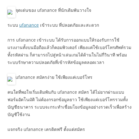
จุดเด่นของ ufanance ที่นักเดิมพันวางใจ
ระบบ
ufanance
เข้าระบบ ที่ปลอดภัยและสะดวก
การ ufanance เข้าระบบ ได้รับการออกแบบให้รองรับการใช้
แรงงานทั้งบนมือถือแล้วก็คอมพิวเตอร์ เพียงแค่ใช้เบอร์โทรศัพท์รวม
ทั้งรหัสผ่าน ก็สามารถไปสู่หน้าเล่นเกมได้ด้านในไม่กี่วินาที พร้อม
ระบบรักษาความปลอดภัยที่เข้ารหัสข้อมูลตลอดเวลา
ufanance สมัครง่าย ใช้เพียงแค่เบอร์โทร
คนใดที่พอใจเริ่มเดิมพันกับ ufanance สมัคร ได้ไม่ยากผ่านแบบ
ฟอร์มอัตโนมัติ ไม่ต้องกรอกข้อมูลยาว ใช้เพียงแต่เบอร์โทรรวมทั้ง
บัญชีธนาคาร ระบบจะกระทำเชื่อมโยงข้อมูลอย่างรวดเร็วเพื่อสร้าง
บัญชีใช้งาน
แจกจริง ufanance เครดิตฟรี ตั้งแต่สมัคร