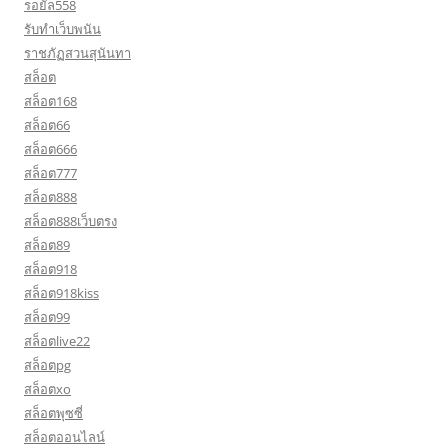
รอยัล558
รับทำเว็บพนัน
ราชภัฏสวนสุนันทา
สล็อต
สล็อต168
สล็อต66
สล็อต666
สล็อต777
สล็อต888
สล็อต888เว็บตรง
สล็อต89
สล็อต918
สล็อต918kiss
สล็อต99
สล็อตlive22
สล็อตpg
สล็อตxo
สล็อตพุซซี่
สล็อตออนไลน์