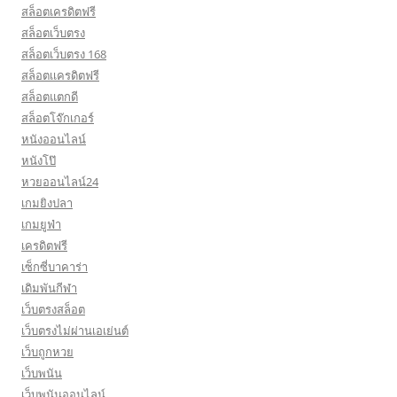
สล็อตเครดิตฟรี
สล็อตเว็บตรง
สล็อตเว็บตรง 168
สล็อตเเครดิตฟรี
สล็อตแตกดี
สล็อตโจ๊กเกอร์
หนังออนไลน์
หนังโป๊
หวยออนไลน์24
เกมยิงปลา
เกมยูฟ่า
เครดิตฟรี
เซ็กซี่บาคาร่า
เดิมพันกีฬา
เว็บตรงสล็อต
เว็บตรงไม่ผ่านเอเย่นต์
เว็บถูกหวย
เว็บพนัน
เว็บพนันออนไลน์