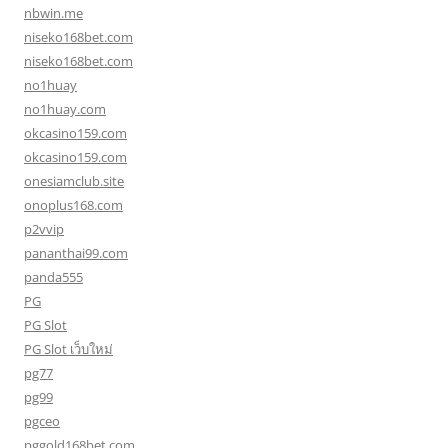
nbwin.me
niseko168bet.com
niseko168bet.com
no1huay
no1huay.com
okcasino159.com
okcasino159.com
onesiamclub.site
onoplus168.com
p2vvip
pananthai99.com
panda555
PG
PG Slot
PG Slot เว็บใหม่
pg77
pg99
pgceo
pggold168bet.com