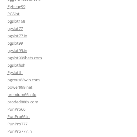
Pgheng99
PGSlot
pgslot168
pgslot77
pgslot77.in
pgslot99
pgslot99.in
pgslot999bets.com
pgslotfish
Pgslotth
pgzeus88win.com
power999.net
premium66.info
proded888x.com
PunPro66
PunPro66.in
PunPro777
PunPro777.in