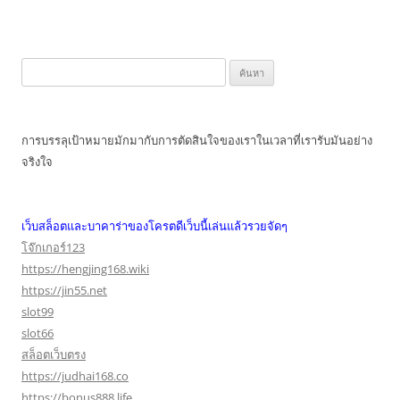
ค้นหา
สำหรับ:
การบรรลุเป้าหมายมักมากับการตัดสินใจของเราในเวลาที่เรารับมันอย่าง
จริงใจ
เว็บสล็อตและบาคาร่าของโครตดีเว็บนี้เล่นแล้วรวยจัดๆ
โจ๊กเกอร์123
https://hengjing168.wiki
https://jin55.net
slot99
slot66
สล็อตเว็บตรง
https://judhai168.co
https://bonus888.life