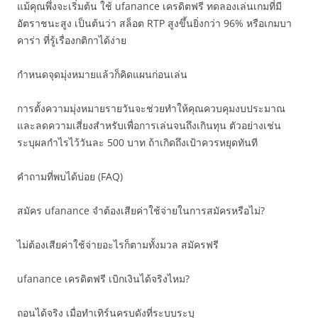
แม้คุณพึ่งจะเริ่มต้น ใช้ ufanance เครดิตฟรี ทดลองเล่นเกมที่มี
อัตราชนะสูง เป็นต้นว่า สล็อต RTP สูงขึ้นยิ่งกว่า 96% หรือเกมบา
คาร่า ที่รู้เรื่องกติกาได้ง่าย
กำหนดจุดมุ่งหมายแล้วก็คิดแผนก่อนเล่น
การตั้งความมุ่งหมายรายวันจะช่วยทำให้คุณควบคุมงบประมาณ
และลดความเสี่ยงสำหรับเพื่อการเล่นจนถึงเกินทุน ตัวอย่างเช่น
ระบุผลกำไรไว้วันละ 500 บาท ถ้าเกิดถึงเป้าควรหยุดทันที
คำถามที่พบได้บ่อย (FAQ)
สมัคร ufanance จำต้องเสียค่าใช้จ่ายในการสมัครหรือไม่?
ไม่ต้องเสียค่าใช้จ่ายอะไรก็ตามทั้งมวล สมัครฟรี
ufanance เครดิตฟรี เบิกเงินได้จริงไหม?
ถอนได้จริง เมื่อทำเทิร์นครบดังที่ระบบระบุ