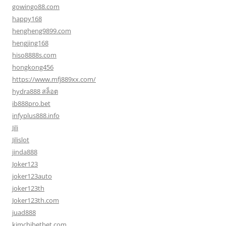
gowingo88.com
happy168
hengheng9899.com
hengjing168
hiso8888s.com
hongkong456
https://www.mfj889xx.com/
hydra888 สล็อต
ib888pro.bet
infyplus888.info
Jili
Jilislot
jinda888
Joker123
joker123auto
joker123th
Joker123th.com
juad888
kimchibetbet.com