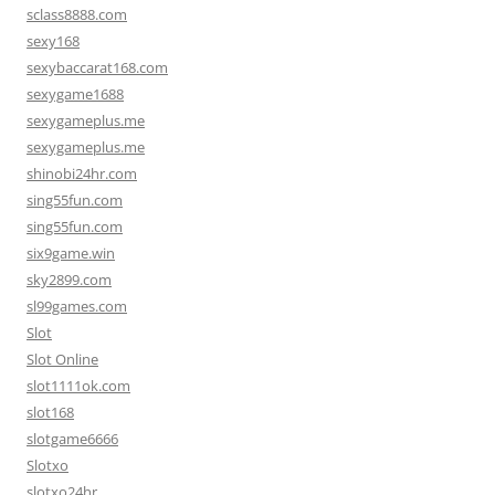
sclass8888.com
sexy168
sexybaccarat168.com
sexygame1688
sexygameplus.me
sexygameplus.me
shinobi24hr.com
sing55fun.com
sing55fun.com
six9game.win
sky2899.com
sl99games.com
Slot
Slot Online
slot1111ok.com
slot168
slotgame6666
Slotxo
slotxo24hr