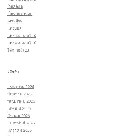
เว็บสล็อต
เว็บหวยฮานอย
เศรษฐี99
แทงบอล
แทงบอลออนไลน์
แทงหวยออนไลน์
โจ๊กเกอร์123
คลังเก็บ
กรกฎาคม 2026
มิถุนายน 2026
พฤษภาคม 2026
เมษายน 2026
มีนาคม 2026
กุมภาพันธ์ 2026
มกราคม 2026