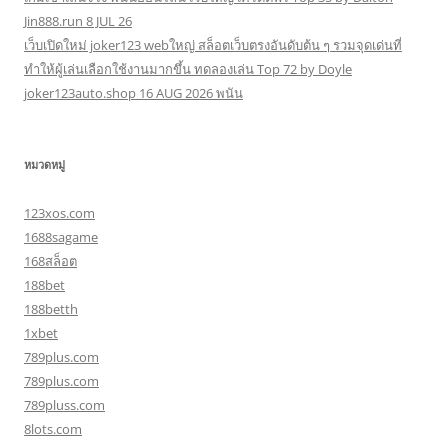
Jin888.run 8 JUL 26
เว็บเปิดใหม่ joker123 webใหญ่ สล็อตเว็บตรงอันดับต้น ๆ รวมจุดเด่นที่
ทำให้ผู้เล่นเลือกใช้งานมากขึ้น ทดลองเล่น Top 72 by Doyle
joker123auto.shop 16 AUG 2026 พนัน
หมวดหมู่
123xos.com
1688sagame
168สล็อต
188bet
188betth
1xbet
789plus.com
789plus.com
789pluss.com
8lots.com