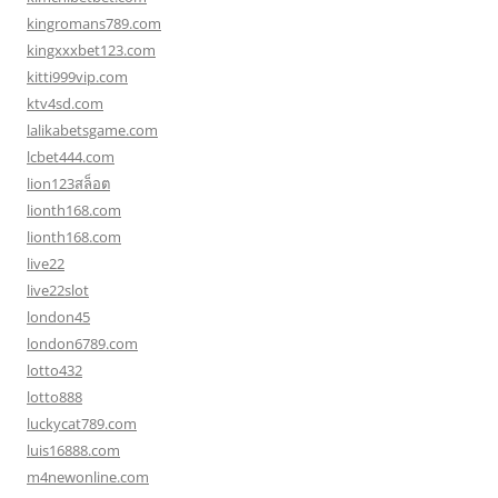
kingromans789.com
kingxxxbet123.com
kitti999vip.com
ktv4sd.com
lalikabetsgame.com
lcbet444.com
lion123สล็อต
lionth168.com
lionth168.com
live22
live22slot
london45
london6789.com
lotto432
lotto888
luckycat789.com
luis16888.com
m4newonline.com