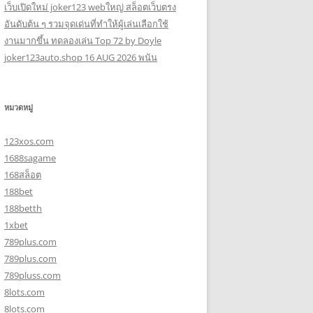
เว็บเปิดใหม่ joker123 webใหญ่ สล็อตเว็บตรง
อันดับต้น ๆ รวมจุดเด่นที่ทำให้ผู้เล่นเลือกใช้
งานมากขึ้น ทดลองเล่น Top 72 by Doyle
joker123auto.shop 16 AUG 2026 พนัน
หมวดหมู่
123xos.com
1688sagame
168สล็อต
188bet
188betth
1xbet
789plus.com
789plus.com
789pluss.com
8lots.com
8lots.com