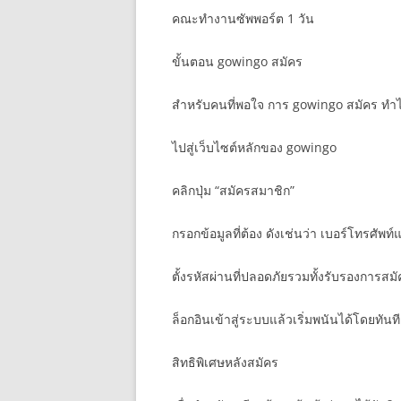
คณะทำงานซัพพอร์ต 1 วัน
ขั้นตอน gowingo สมัคร
สำหรับคนที่พอใจ การ gowingo สมัคร ทำได้ง่
ไปสู่เว็บไซต์หลักของ gowingo
คลิกปุ่ม “สมัครสมาชิก”
กรอกข้อมูลที่ต้อง ดังเช่นว่า เบอร์โทรศัพท
ตั้งรหัสผ่านที่ปลอดภัยรวมทั้งรับรองการสม
ล็อกอินเข้าสู่ระบบแล้วเริ่มพนันได้โดยทันที
สิทธิพิเศษหลังสมัคร