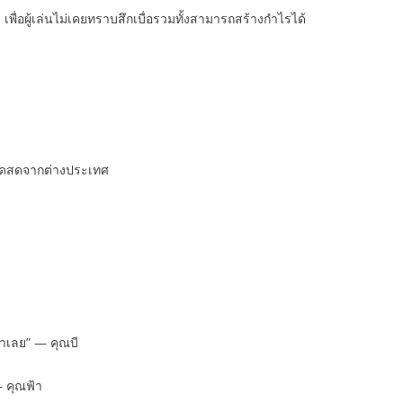
เพื่อผู้เล่นไม่เคยทราบสึกเบื่อรวมทั้งสามารถสร้างกำไรได้
ทอดสดจากต่างประเทศ
ำเลย” — คุณบี
 คุณฟ้า