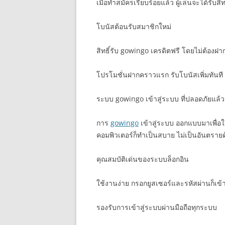
เมื่อทำสมัครเรียบร้อยแล้ว ผู้เล่นจะได้รับ
โบนัสต้อนรับสมาชิกใหม่
สิทธิ์รับ gowingo เครดิตฟรี โดยไม่ต้องฝา
โปรโมชั่นฝากคราวแรก รับโบนัสเพิ่มทันที
ระบบ gowingo เข้าสู่ระบบ ที่ปลอดภัยแล้ว
การ
gowingo
เข้าสู่ระบบ ออกแบบมาเพื่อให้
คอมพิวเตอร์ก็ทำเป็นสบาย ไม่เป็นอันตรา
คุณสมบัติเด่นของระบบล็อกอิน
ใช้งานง่าย กรอกยูสเซอร์และรหัสผ่านก็เข้า
รองรับการเข้าสู่ระบบผ่านมือถือทุกระบบ