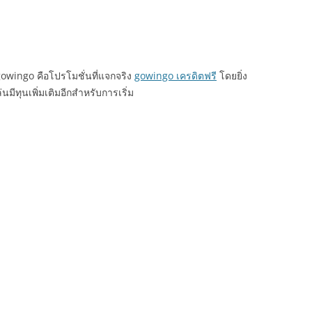
ร gowingo คือโปรโมชั่นที่แจกจริง
gowingo เครดิตฟรี
โดยยิ่ง
่นมีทุนเพิ่มเติมอีกสำหรับการเริ่ม