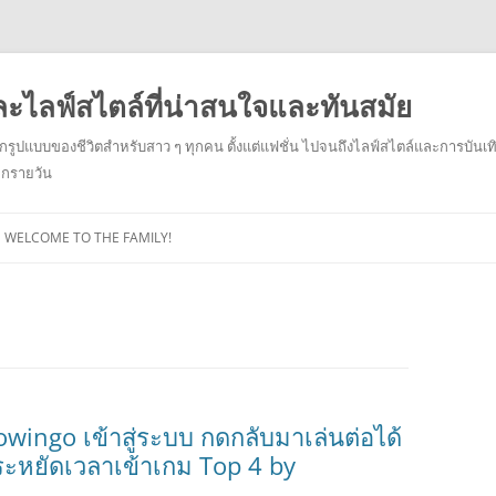
ะไลฟ์สไตล์ที่น่าสนใจและทันสมัย
กรูปแบบของชีวิตสำหรับสาว ๆ ทุกคน ตั้งแต่แฟชั่น ไปจนถึงไลฟ์สไตล์และการบันเทิ
ุกรายวัน
ข้าม
ไป
WELCOME TO THE FAMILY!
ยัง
เนื้อหา
wingo เข้าสู่ระบบ กดกลับมาเล่นต่อได้
ระหยัดเวลาเข้าเกม Top 4 by