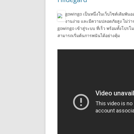
gowingo เป็นหนึ่งในเว็บไซต์เดิมพันออ
งานง่าย และมีความปลอดภัยสูง ไม่ว่าจะ
gowingo เข้าสู่ระบบ ที่เร็ว พร้อมทั้งโปรโม
สามารถเริ่มต้นการพนันได้อย่างคุ้ม