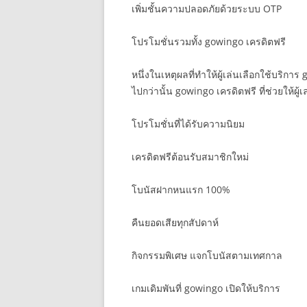
เพิ่มชั้นความปลอดภัยด้วยระบบ OTP
โปรโมชั่นรวมทั้ง gowingo เครดิตฟรี
หนึ่งในเหตุผลที่ทำให้ผู้เล่นเลือกใช้บริกา
ไปกว่านั้น gowingo เครดิตฟรี ที่ช่วยให้ผู้เล
โปรโมชั่นที่ได้รับความนิยม
เครดิตฟรีต้อนรับสมาชิกใหม่
โบนัสฝากหนแรก 100%
คืนยอดเสียทุกสัปดาห์
กิจกรรมพิเศษ แจกโบนัสตามเทศกาล
เกมเดิมพันที่ gowingo เปิดให้บริการ