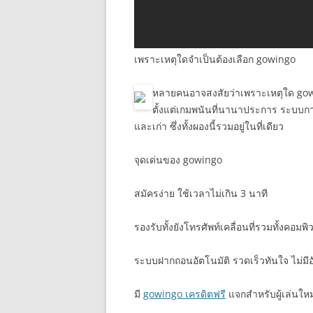
เพราะเหตุใดจำเป็นต้องเลือก gowingo
หลายคนอาจสงสัยว่าเพราะเหตุใด gowi
ตั้งแต่เกมพนันที่นานาประการ ระบบกา
และเก่า ซึ่งทั้งผองนี้รวมอยู่ในที่เดียว
จุดเด่นของ gowingo
สมัครง่าย ใช้เวลาไม่เกิน 3 นาที
รองรับทั้งยังโทรศัพท์เคลื่อนที่รวมทั้งคอมพิ
ระบบฝากถอนอัตโนมัติ รวดเร็วทันใจ ไม่มี
มี
gowingo เครดิตฟรี
แจกสำหรับผู้เล่นใหม