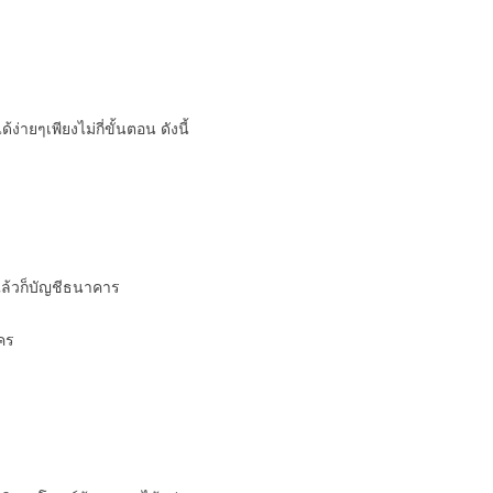
ายๆเพียงไม่กี่ขั้นตอน ดังนี้
์แล้วก็บัญชีธนาคาร
ัคร