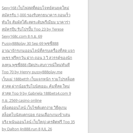
Sexy168 เว็บไพ่สดที่ตอบโจทย์คนยุคใหม่
สมัครรับ 1,000 รองรับทุกธนาคาร ถอนเร็ว
ทันใจ สัมผัสโต๊ะสดระดับพรีเมียม บาคาร่า
สมัครปุ๊บ รับโปรปั๊บ Top 23 by Terese
Sexy168c.com 8 ก.ย. 69
Pussy888play 30 Sep 69 พุซซี่888
อาณาจักรเกมออนไลน์ที่ครบเครื่องที่สุด แจก
เพชร ฟรีทุกวัน ฝาก-ถอน 3 วิ สวรรค์ของนัก
ลงทุน พุซซี่888 เปิดประสบการณ์ใหม่ทันที
Top 70 by Henry pussy888play.me
เว็บแม่ 188betth เว็บแจกหนัก รวมโปรสล็อต
ล่าสุด ฝากน้อยรับโบนัสเยอะ คุ้มที่สุด ใหม่
ล่าสุด Top 9 by Gabriela 188bets4.com 9
ก.ย. 2569 casino online
สล็อตออนไลน์ เว็บไซต์แตกง่าย วิธีดูเกม
สล็อตโบนัสแตกบ่อย ก่อนเลือกเกมเข้าเล่น
จริง พนันออนไลน์ เว็บใหญ่ เครดิตฟรี Top 35
by Dalton Jin888.run 8 JUL 26