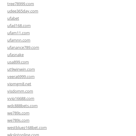
tree78999.com
udee365day.com
ufabet
ufad168.com
ufam11.com
ufamnn.com
ufanance789.com
ufasnake
usa899.com
ut9winwin.com
veera6999.com
vipmgm8.net
visdomm.com
vvip16688.com
wdc888bets.com
we789s.com
we789s.com
westbluez168bet.com
wkslotonline.com