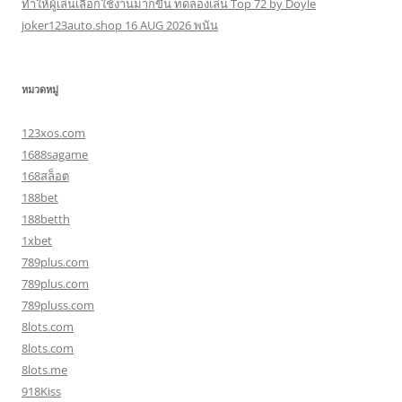
ทำให้ผู้เล่นเลือกใช้งานมากขึ้น ทดลองเล่น Top 72 by Doyle
joker123auto.shop 16 AUG 2026 พนัน
หมวดหมู่
123xos.com
1688sagame
168สล็อต
188bet
188betth
1xbet
789plus.com
789plus.com
789pluss.com
8lots.com
8lots.com
8lots.me
918Kiss