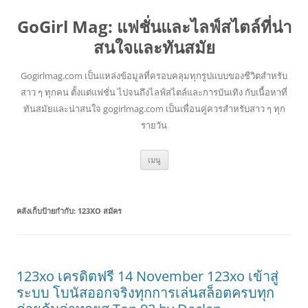
GoGirl Mag: แฟชั่นและไลฟ์สไตล์ที่น่า
สนใจและทันสมัย
Gogirlmag.com เป็นแหล่งข้อมูลที่ครอบคลุมทุกรูปแบบของชีวิตสำหรับ
สาว ๆ ทุกคน ตั้งแต่แฟชั่น ไปจนถึงไลฟ์สไตล์และการบันเทิง กับเนื้อหาที่
ทันสมัยและน่าสนใจ gogirlmag.com เป็นเพื่อนคู่ควรสำหรับสาว ๆ ทุก
รายวัน
ข้าม
เมนู
ไป
ยัง
เนื้อหา
คลังเก็บป้ายกำกับ:
123XO สมัคร
123xo เครดิตฟรี 14 November 123xo เข้าสู่
ระบบ โบนัสออกจริงทุกการเล่นสล็อตครบทุก