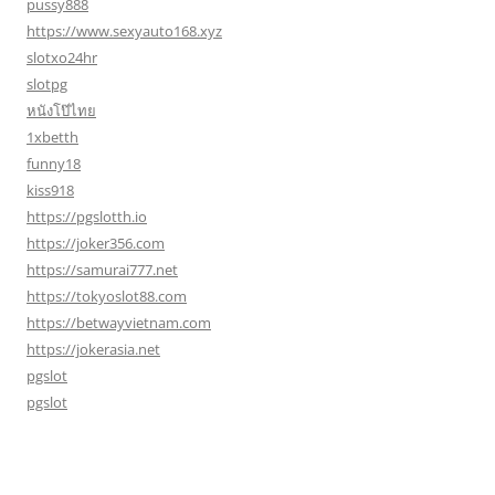
pussy888
https://www.sexyauto168.xyz
slotxo24hr
slotpg
หนังโป๊ไทย
1xbetth
funny18
kiss918
https://pgslotth.io
https://joker356.com
https://samurai777.net
https://tokyoslot88.com
https://betwayvietnam.com
https://jokerasia.net
pgslot
pgslot