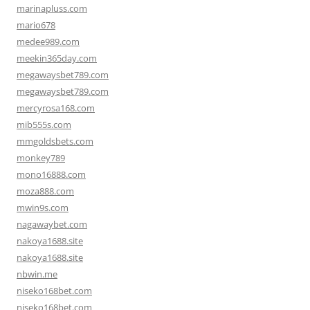
marinapluss.com
mario678
medee989.com
meekin365day.com
megawaysbet789.com
megawaysbet789.com
mercyrosa168.com
mib555s.com
mmgoldsbets.com
monkey789
mono16888.com
moza888.com
mwin9s.com
nagawaybet.com
nakoya1688.site
nakoya1688.site
nbwin.me
niseko168bet.com
niseko168bet.com