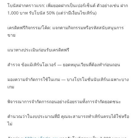
โบนัสฝากคราวแรก: เพิ่มยอดฝากเป็นเปอร์เซ็นต์ ตัวอย่างเช่น ฝาก
1,000 บาท รับโบนัส 50% (แต่ว่ามีเงื่อนไขเทิร์น)
เครดิตฟรีกิจกรรม/โค้ด: แจกตามกิจกรรมหรือรหัสสนับสนุนการ
ขาย
แนวทางประเมินก่อนรับเครดิตฟรี
สำรวจ ข้อแม้เทิร์นโอเวอร์ — ยอดหมุนเวียนที่ต้องทำก่อนถอน
มองความจำกัดการใช้ในเกม — บางโปรโมชั่นนับเทิร์นเฉพาะบาง
เกม
พิจารณาการจำกัดการถอนอย่างน้อยรวมทั้งการจำกัดยอดชนะ
คำนวณว่าในงบประมาณที่มี คุณจะสามารถทำเทิร์นครบได้ใช่หรือ
ไม่