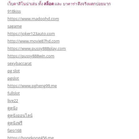
เว็บคาสิโนน่าเล่น ทั้ง
สล็อต
และ
บาคาร่า
ตึงจริงแตกบ่อยมาก
918kiss
https://www.madoohd.com
sagame
https://joker123auto.com
http://www.movie87hd.com
https://www.pussy888play.com
https://pussy888win.com
sexybaccarat
pg slot
pgslot
https://www.pgheng99.me
fullslot
live22
ดูหนัง
ดูหนังออนไลน์
ดูหนังฟรี
faro168
https://hongkong456.me