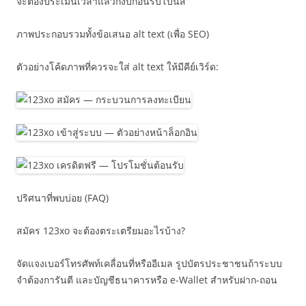
จะต้องประเมินเวลาแล้วก็งบก่อนรับโบนัส
ภาพประกอบรวมทั้งข้อเสนอ alt text (เพื่อ SEO)
ตัวอย่างโค้ดภาพที่ควรจะใส่ alt text ให้มีคีย์เวิร์ด:
ปริศนาที่พบบ่อย (FAQ)
สมัคร 123xo จะต้องตระเตรียมอะไรบ้าง?
จัดแจงเบอร์โทรศัพท์เคลื่อนที่หรืออีเมล รูปบัตรประชาชนถ้าระบบ
จำต้องการันตี และบัญชีธนาคารหรือ e-Wallet สำหรับฝาก-ถอน