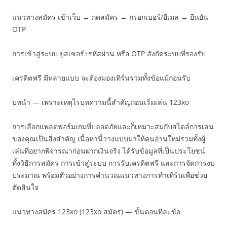
แนวทางสมัคร เข้าเว็บ → กดสมัคร → กรอกเบอร์/อีเมล → ยืนยัน
OTP
การเข้าสู่ระบบ ยูสเซอร์+รหัสผ่าน หรือ OTP สังกัดระบบที่รองรับ
เครดิตฟรี มีหลายแบบ จะต้องมองเทิร์นรวมทั้งข้อแม้ก่อนรับ
บทนำ — เพราะเหตุไรบทความนี้สำคัญก่อนเริ่มเล่น 123xo
การเลือกแพลตฟอร์มเกมที่ปลอดภัยและก็เหมาะสมกับสไตล์การเล่น
ของคุณเป็นสิ่งสำคัญ เนื้อหานี้วางแบบมาให้คนอ่านใหม่รวมทั้งผู้
เล่นที่อยากพิจารณาก่อนฝากเงินจริง ได้รับข้อมูลที่เป็นประโยชน์
ทั้งวิธีการสมัคร การเข้าสู่ระบบ การรับเครดิตฟรี และการจัดการงบ
ประมาณ พร้อมตัวอย่างการคำนวณแนวทางการทำเทิร์นเพื่อช่วย
ตัดสินใจ
แนวทางสมัคร 123xo (123xo สมัคร) — ขั้นตอนทีละข้อ