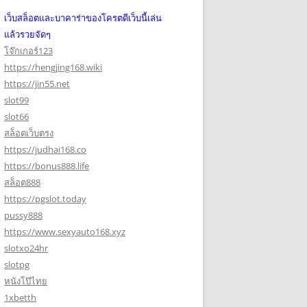
เว็บสล็อตและบาคาร่าของโครตดีเว็บนี้เล่น
แล้วรวยจัดๆ
โจ๊กเกอร์123
https://hengjing168.wiki
https://jin55.net
slot99
slot66
สล็อตเว็บตรง
https://judhai168.co
https://bonus888.life
สล็อต888
https://pgslot.today
pussy888
https://www.sexyauto168.xyz
slotxo24hr
slotpg
หนังโป๊ไทย
1xbetth