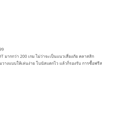
99
 มากกว่า 200 เกม ไม่ว่าจะเป็นแนวเสี่ยงภัย คลาสสิก
างแบบให้เล่นง่าย โบนัสแตกไว แล้วก็รองรับ การซื้อฟรีส