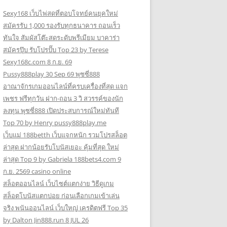
Sexy168 เว็บไพ่สดที่ตอบโจทย์คนยุคใหม่
สมัครรับ 1,000 รองรับทุกธนาคาร ถอนเร็ว
ทันใจ สัมผัสโต๊ะสดระดับพรีเมียม บาคาร่า
สมัครปุ๊บ รับโปรปั๊บ Top 23 by Terese
Sexy168c.com 8 ก.ย. 69
Pussy888play 30 Sep 69 พุซซี่888
อาณาจักรเกมออนไลน์ที่ครบเครื่องที่สุด แจก
เพชร ฟรีทุกวัน ฝาก-ถอน 3 วิ สวรรค์ของนัก
ลงทุน พุซซี่888 เปิดประสบการณ์ใหม่ทันที
Top 70 by Henry pussy888play.me
เว็บแม่ 188betth เว็บแจกหนัก รวมโปรสล็อต
ล่าสุด ฝากน้อยรับโบนัสเยอะ คุ้มที่สุด ใหม่
ล่าสุด Top 9 by Gabriela 188bets4.com 9
ก.ย. 2569 casino online
สล็อตออนไลน์ เว็บไซต์แตกง่าย วิธีดูเกม
สล็อตโบนัสแตกบ่อย ก่อนเลือกเกมเข้าเล่น
จริง พนันออนไลน์ เว็บใหญ่ เครดิตฟรี Top 35
by Dalton Jin888.run 8 JUL 26