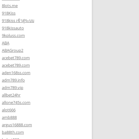
8lots.me
918Kiss
918kiss เข้าสู่ระบบ
918kissauto
9kpluss.com
ABA
ABAGroup2
acebet789.com
acebet789.com
aden168ss.com
adm789.info
adm789.vip
allbet24hr
allone745s.com
alot666
amb888
argus16888.com
ba88th.com