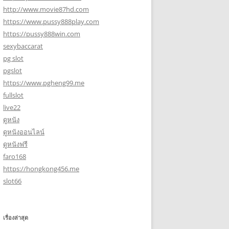
http://www.movie87hd.com
https://www.pussy888play.com
https://pussy888win.com
sexybaccarat
pg slot
pgslot
https://www.pgheng99.me
fullslot
live22
ดูหนัง
ดูหนังออนไลน์
ดูหนังฟรี
faro168
https://hongkong456.me
slot66
เรื่องล่าสุด