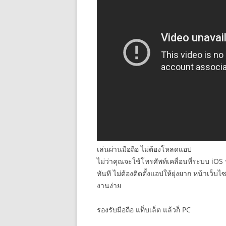
เล่นผ่านมือถือ ไม่ต้องโหลดแอป
ไม่ว่าคุณจะใช้โทรศัพท์เคลื่อนที่ระบบ iOS
ทันที ไม่ต้องติดตั้งแอปให้ยุ่งยาก หน้าเว็
งานง่าย
รองรับมือถือ แท็บเล็ต แล้วก็ PC