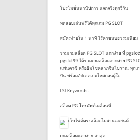
โปรโมชั่นนานัปการ แจกจริงทุกวี่วัน
ทดสอบเล่นฟรีได้ทุกเกม PG SLOT
สมัครง่ายใน 1 นาที ไร้ค่าขนบธรรมเนียม
รวมเกมสล็อต PG SLOT แตกง่าย ที่ pgslot
pgslot99 ได้รวมเกมสล็อตจากค่าย PG SLOT
แฟนตาซี หรือธีมโชคลาภจีนโบราณ ทุกเกมว
ปิน พร้อมอัปเดตเกมใหม่ก่อนผู้ใด
LSI Keywords:
สล็อต PG โทรศัพท์เคลื่อนที่
เว็บไซต์ตรงสล็อตไม่ผ่านเอเย่นต์
เกมสล็อตแตกง่าย ล่าสุด