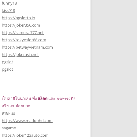
funny18
kiss918
https://pgslotth.io
https://joker356.com
https://samurai777.net
https://tokyoslot88.com
https://betwayvietnam.com
https://jokerasia.net
pgslot
pgslot
เว็บคาสิโนน่าเล่น ทั้ง
สล็อต
และ
บาคาร่า
ตึง
จริงแตกบ่อยมาก
918kiss
https://www.madoohd.com
sagame
https://joker123auto.com