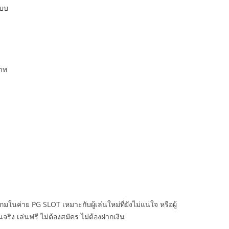
ะบบ
บาท
นค่าย PG SLOT เหมาะกับผู้เล่นใหม่ที่ยังไม่แน่ใจ หรือผู้
จริง เล่นฟรี ไม่ต้องสมัคร ไม่ต้องฝากเงิน