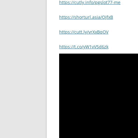
https://cutly.info/pgslot77-me
https://shorturl.asia/OjfxB
https://cutt.ly/vrXxBqOV
https://t.co/yW1vV5d6zk