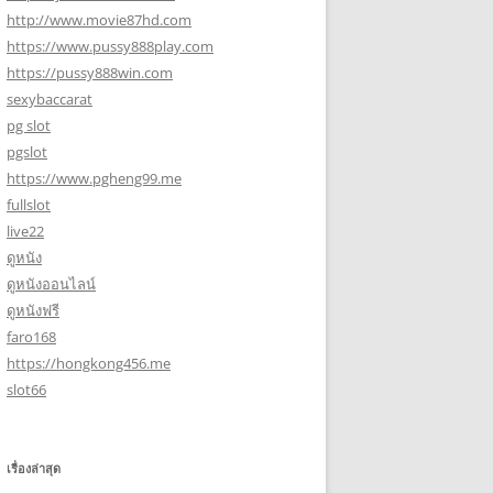
http://www.movie87hd.com
https://www.pussy888play.com
https://pussy888win.com
sexybaccarat
pg slot
pgslot
https://www.pgheng99.me
fullslot
live22
ดูหนัง
ดูหนังออนไลน์
ดูหนังฟรี
faro168
https://hongkong456.me
slot66
เรื่องล่าสุด