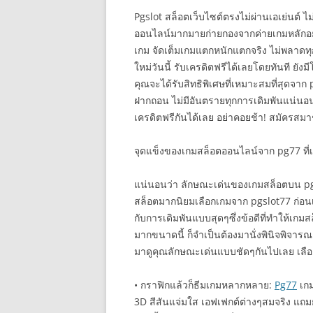
Pgslot สล็อตเว็บไซต์ตรงไม่ผ่านเอเย่นต์ ไ
ออนไลน์มากมายก่ายกองจากค่ายเกมหลักอย่า
เกม จัดเต็มเกมแตกหนักแตกจริง ไม่พลาดทุ
ใหม่วันนี้ รับเครดิตฟรีได้เลยโดยทันที ยั
คุณจะได้รับสิทธิพิเศษที่เหมาะสมที่สุดจา
ฝากถอน ไม่มีอันตรายทุกการเดิมพันแน่นอน
เครดิตฟรีกันได้เลย อย่าคอยช้า! สมัครสมา
จุดแข็งของเกมสล็อตออนไลน์จาก pg77 ที่เหล
แน่นอนว่า ลักษณะเด่นของเกมสล็อตบน pg7
สล็อตมากนิยมเลือกเกมจาก pgslot77 ก่อนเก
กับการเดิมพันแบบสุดๆซึ่งข้อดีที่ทำให้เ
มากขนาดนี้ ก็จำเป็นต้องมานั่งพินิจพิจาร
มาดูคุณลักษณะเด่นแบบชัดๆกันไปเลย เลือ
• กราฟิกแล้วก็ธีมเกมหลากหลาย:
Pg77
เกม
3D สีสันแจ่มใส เอฟเฟกต์ต่างๆสมจริง แถ