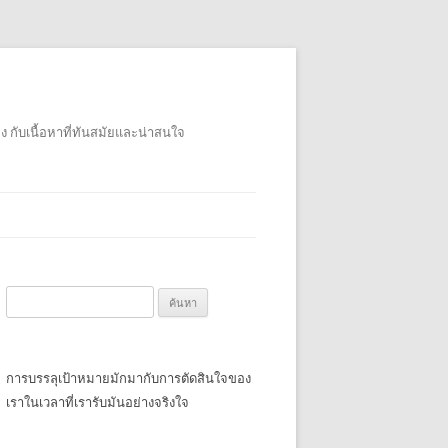
ง กับเนื้อหาที่ทันสมัยและน่าสนใจ
ค้นหา
สำหรับ:
การบรรลุเป้าหมายมักมากับการตัดสินใจของ
เราในเวลาที่เรารับมันอย่างจริงใจ