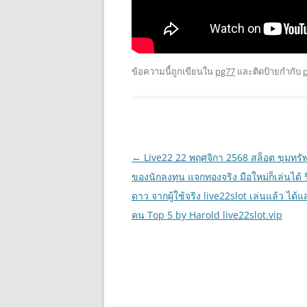
ข้อความนี้ถูกเขียนใน
pg77
และติดป้ายกำกับ
เมนู
←
Live22 22 พฤศจิกา 2568 สล็อต ขุมทรัพย
นำทาง
ของนักลงทุน แจกทองจริง มือใหม่ก็เล่นได้ ร
เรื่อง
ดาว จากผู้ใช้จริง live22slot เล่นแล้ว ได้
คน Top 5 by Harold live22slot.vip