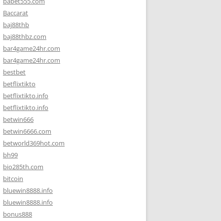
babet555.com
Baccarat
baj88thb
baj88thbz.com
bar4game24hr.com
bar4game24hr.com
bestbet
betflixtikto
betflixtikto.info
betflixtikto.info
betwin666
betwin6666.com
betworld369hot.com
bh99
bio285th.com
bitcoin
bluewin8888.info
bluewin8888.info
bonus888