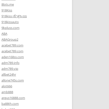
8lots.me
918Kiss
918kiss เข้าสู่ระบบ
918kissauto
9kpluss.com
ABA
ABAGroup2
acebet789.com
acebet789.com
aden168ss.com
adm789.info
adm789.vip
allbet24hr
allone745s.com
alot666
amb888
argus16888.com
ba88th.com