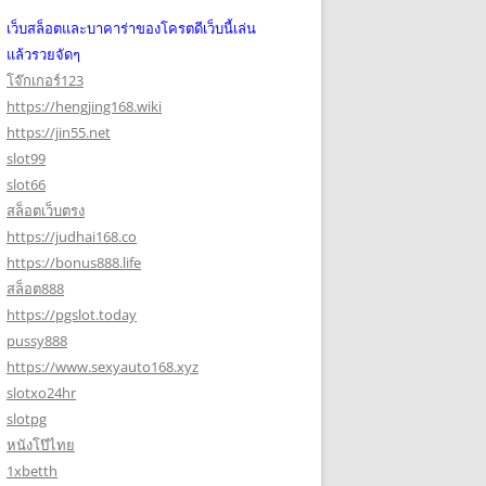
เว็บสล็อตและบาคาร่าของโครตดีเว็บนี้เล่น
แล้วรวยจัดๆ
โจ๊กเกอร์123
https://hengjing168.wiki
https://jin55.net
slot99
slot66
สล็อตเว็บตรง
https://judhai168.co
https://bonus888.life
สล็อต888
https://pgslot.today
pussy888
https://www.sexyauto168.xyz
slotxo24hr
slotpg
หนังโป๊ไทย
1xbetth