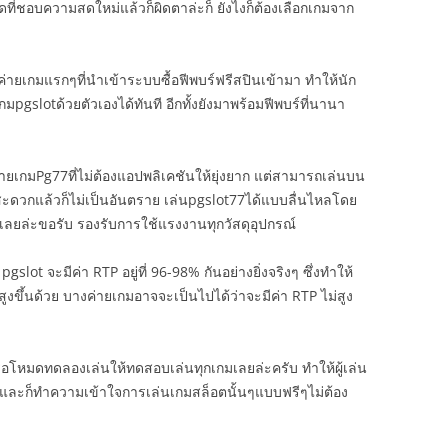
ใดที่ชอบความสดใหม่แล้วก็ผิดตาล่ะก็ ยังไงก็ต้องเลือกเกมจาก
นค่ายเกมแรกๆที่นำเข้าระบบซื้อฟีพบร์ฟรีสปินเข้ามา ทำให้นัก
gslotด้วยตัวเองได้ทันที อีกทั้งยังมาพร้อมฟีพบร์ที่นานา
ค่ายเกมPg77ที่ไม่ต้องแอปพลิเคชันให้ยุ่งยาก แต่สามารถเล่นบน
างสะดวกแล้วก็ไม่เป็นอันตราย เล่นpgslot77ได้แบบลื่นไหลโดย
งๆเลยล่ะขอรับ รองรับการใช้แรงงานทุกวัสดุอุปกรณ์
lot จะมีค่า RTP อยู่ที่ 96-98% กันอย่างยิ่งจริงๆ ซึ่งทำให้
ูงขึ้นด้วย บางค่ายเกมอาจจะเป็นไปได้ว่าจะมีค่า RTP ไม่สูง
ือโหมดทดลองเล่นให้ทดสอบเล่นทุกเกมเลยล่ะครับ ทำให้ผู้เล่น
และก็ทำความเข้าใจการเล่นเกมสล็อตนั้นๆแบบฟรีๆไม่ต้อง