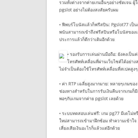
รวมทั้งต่างจากค่ายเกมอื่นๆอย่างชัดเจน ผู้
pgslot อย่างไม่ต้องสงสัยครับผม
• ฟีพบร์โบนัสแล้วก็ฟรีสปิน: Pgslot77 เป็
พนันสามารถเข้าถึงฟรีสปินหรือโบนัสของเกมp
ประการแล้วก็ดีกว่าเดิมอีกด้วย
• รองรับการเล่นผ่านมือถือ: ยังคงเป็น
โทรศัพท์เคลื่อนที่ผ่านเว็บไซต์ได้อย่
ไม่จำเป็นต้องใช้โทรศัพท์เคลื่อนที่สเปคสู
• ค่า RTP เฉลี่ยสูงมากมาย: หลายๆเกมของ pgs
ช่องทางสำหรับในการรับเงินคืนจากเกมก็มีส
พอๆกับเกมจากค่าย pgslot เลยด้วย
• ระบบทดสอบเล่นฟรี: เกม pg77 มีเดโม่หร
ใหม่สามารถเข้ามาฝึกซ้อม ทำความเข้าใจ 
เสี่ยงเสียเงินอะไรก็แล้วแต่อีกด้วย