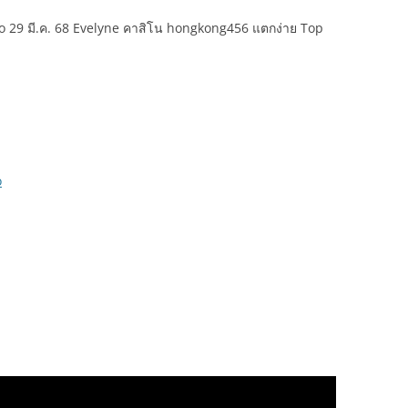
o 29 มี.ค. 68 Evelyne คาสิโน hongkong456 แตกง่าย Top
o