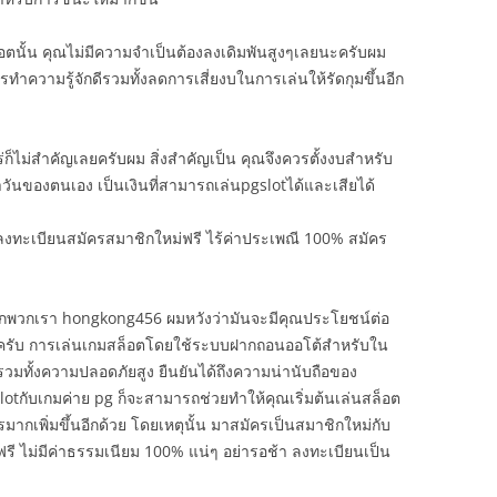
ล็อตนั้น คุณไม่มีความจำเป็นต้องลงเดิมพันสูงๆเลยนะครับผม
ทำความรู้จักดีรวมทั้งลดการเสี่ยงบในการเล่นให้รัดกุมขึ้นอีก
ร่ก็ไม่สำคัญเลยครับผม สิ่งสำคัญเป็น คุณจึงควรตั้งงบสำหรับ
วันของตนเอง เป็นเงินที่สามารถเล่นpgslotได้และเสียได้
้ ลงทะเบียนสมัครสมาชิกใหม่ฟรี ไร้ค่าประเพณี 100% สมัคร
ทจากพวกเรา hongkong456 ผมหวังว่ามันจะมีคุณประโยชน์ต่อ
ยครับ การเล่นเกมสล็อตโดยใช้ระบบฝากถอนออโต้สำหรับใน
รวมทั้งความปลอดภัยสูง ยืนยันได้ถึงความน่านับถือของ
gslotกับเกมค่าย pg ก็จะสามารถช่วยทำให้คุณเริ่มต้นเล่นสล็อต
มากเพิ่มขึ้นอีกด้วย โดยเหตุนั้น มาสมัครเป็นสมาชิกใหม่กับ
รี ไม่มีค่าธรรมเนียม 100% แน่ๆ อย่ารอช้า ลงทะเบียนเป็น