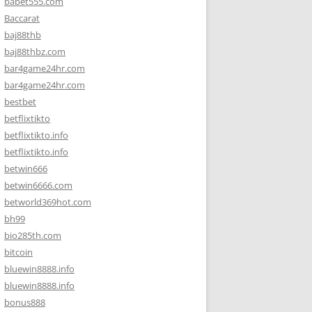
babet555.com
Baccarat
baj88thb
baj88thbz.com
bar4game24hr.com
bar4game24hr.com
bestbet
betflixtikto
betflixtikto.info
betflixtikto.info
betwin666
betwin6666.com
betworld369hot.com
bh99
bio285th.com
bitcoin
bluewin8888.info
bluewin8888.info
bonus888