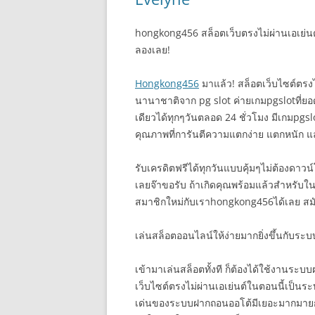
hongkong456 สล็อตเว็บตรงไม่ผ่านเอเย่นต
ลองเลย!
Hongkong456
มาแล้ว! สล็อตเว็บไซต์ตรงไม
นานาชาติจาก pg slot ค่ายเกมpgslotที่ยอ
เดียวได้ทุกๆวันตลอด 24 ชั่วโมง มีเกมpgs
คุณภาพที่การันตีความแตกง่าย แตกหนัก แล
รับเครดิตฟรีได้ทุกวันแบบคุ้มๆไม่ต้องดาว
เลยจ๊าขอรับ ถ้าเกิดคุณพร้อมแล้วสำหรับใน
สมาชิกใหม่กับเราhongkong456ได้เลย สมั
เล่นสล็อตออนไลน์ให้ง่ายมากยิ่งขึ้นกับระบ
เข้ามาเล่นสล็อตทั้งที ก็ต้องได้ใช้งานระบ
เว็บไซต์ตรงไม่ผ่านเอเย่นต์ในตอนนี้เป็
เด่นของระบบฝากถอนออโต้มีเยอะมากมายก่า