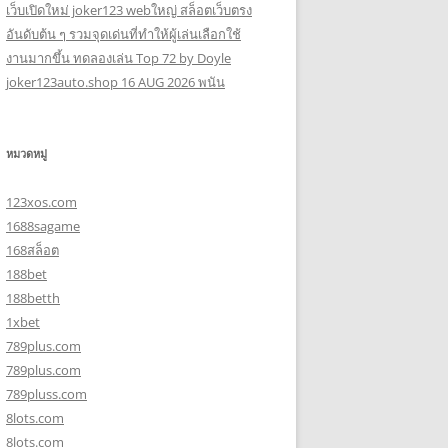
เว็บเปิดใหม่ joker123 webใหญ่ สล็อตเว็บตรง
อันดับต้น ๆ รวมจุดเด่นที่ทำให้ผู้เล่นเลือกใช้
งานมากขึ้น ทดลองเล่น Top 72 by Doyle
joker123auto.shop 16 AUG 2026 พนัน
หมวดหมู่
123xos.com
1688sagame
168สล็อต
188bet
188betth
1xbet
789plus.com
789plus.com
789pluss.com
8lots.com
8lots.com