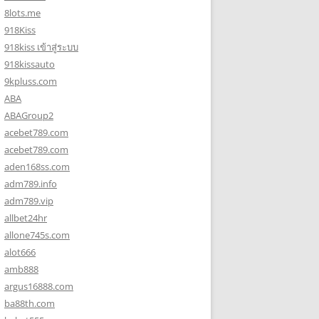
8lots.me
918Kiss
918kiss เข้าสู่ระบบ
918kissauto
9kpluss.com
ABA
ABAGroup2
acebet789.com
acebet789.com
aden168ss.com
adm789.info
adm789.vip
allbet24hr
allone745s.com
alot666
amb888
argus16888.com
ba88th.com