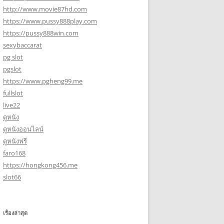
http://www.movie87hd.com
https://www.pussy888play.com
https://pussy888win.com
sexybaccarat
pg slot
pgslot
https://www.pgheng99.me
fullslot
live22
ดูหนัง
ดูหนังออนไลน์
ดูหนังฟรี
faro168
https://hongkong456.me
slot66
เรื่องล่าสุด