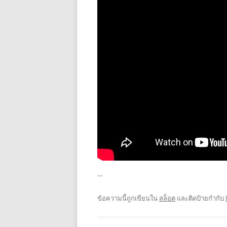
…
ข้อความนี้ถูกเขียนใน
สล็อต
และติดป้ายกำกับ