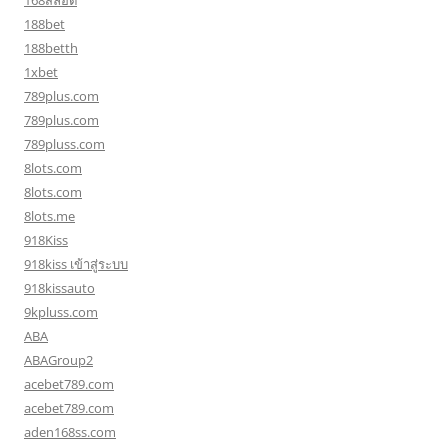
168สล็อต
188bet
188betth
1xbet
789plus.com
789plus.com
789pluss.com
8lots.com
8lots.com
8lots.me
918Kiss
918kiss เข้าสู่ระบบ
918kissauto
9kpluss.com
ABA
ABAGroup2
acebet789.com
acebet789.com
aden168ss.com