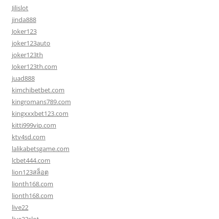
Jilislot
jinda888
Joker123
joker123auto
joker123th
Joker123th.com
juad888
kimchibetbet.com
kingromans789.com
kingxxxbet123.com
kitti999vip.com
ktv4sd.com
lalikabetsgame.com
lcbet444.com
lion123สล็อต
lionth168.com
lionth168.com
live22