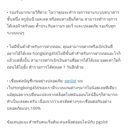
• รองรับมากมายวิถีทาง: ไม่ว่าคุณจะทำรายการผ่านระบบธนาคาร
ชั้นหนึ่ง ทรูมันนี่วอลเลท หรือหนทางอื่นก็ตาม สามารถทำรายการ
ได้เลยจ้าครับผม ค้ำประกันความรวดเร็วและปลอดภัย รองรับทุก
ระบบแน่ๆ
• ไม่มีขั้นต่ำสำหรับการฝากถอน: คุณสามารถฝากหรือเบิกเงินที่
อยากได้ได้เลย hongkong456ไม่มีขั้นต่ำสำหรับการฝากถอนอะไรก็
แล้วแต่ทั้งนั้น สามารถฝากเบิกเงินตามที่อยากได้ได้เลย ยอดเท่าใดก็
ถอนได้ไม่ยั้ง ทำรายการได้ตลอด 1 วันอีกด้วย
• เชื่อมต่อบัญชีเกมอย่างปลอดภัย:
pgslot
บน
เว็บHongkong456ของเรามีระบบเกมต่างๆมากไม่น้อยเลยทีเดียว
แม้คุณอยากเปลี่ยนแปลงจากสล็อตไปพนันออนไลน์อื่นๆก็สามารถ
ทำเป็นเลยคะครับ เนื่องจากว่าเครดิตต่างๆจะเชื่อมต่อกันอย่าง
ปลอดภัยแน่ๆ 100%
ข้อเสนอแนะสำหรับคนเริ่มต้นเล่นสล็อตออนไลน์กับ pgslot