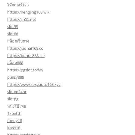
โจ๊กเกอร์123
https://hengjing168.wiki
https://jin55.net
slot99
slot66
สล็อตเว็บตรง
https://judhai168.co
https://bonus888.life
สล็อต888
https://pgslot.today
pussy888
https://www.sexyauto168.xyz
slotxo24hr
slotpg
หนังโป๊ไทย
1xbetth
funny18
kiss918