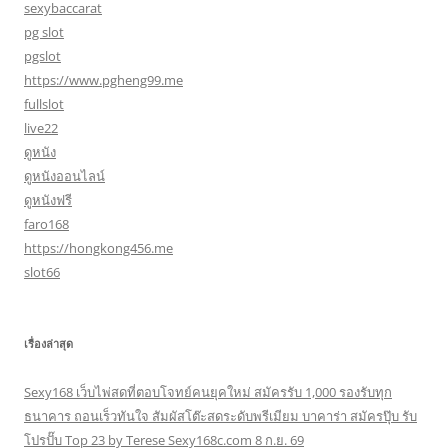
sexybaccarat
pg slot
pgslot
https://www.pgheng99.me
fullslot
live22
ดูหนัง
ดูหนังออนไลน์
ดูหนังฟรี
faro168
https://hongkong456.me
slot66
เรื่องล่าสุด
Sexy168 เว็บไพ่สดที่ตอบโจทย์คนยุคใหม่ สมัครรับ 1,000 รองรับทุก
ธนาคาร ถอนเร็วทันใจ สัมผัสโต๊ะสดระดับพรีเมียม บาคาร่า สมัครปุ๊บ รับ
โปรปั๊บ Top 23 by Terese Sexy168c.com 8 ก.ย. 69