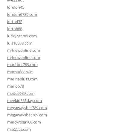
live22slot
london45
london6789.com
lotto432
lotto888
luckycat789.com
luis16888.com
m4newonline.com
m4newonline.com
mac1bet789.com
macau888.win
marinapluss.com
mario678
medee989.com
meekin365day.com
megawaysbet789.com
megawaysbet789.com
mercyrosa168.com
mib555s.com