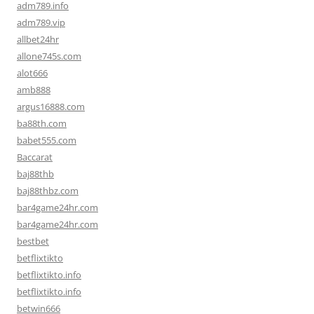
adm789.info
adm789.vip
allbet24hr
allone745s.com
alot666
amb888
argus16888.com
ba88th.com
babet555.com
Baccarat
baj88thb
baj88thbz.com
bar4game24hr.com
bar4game24hr.com
bestbet
betflixtikto
betflixtikto.info
betflixtikto.info
betwin666