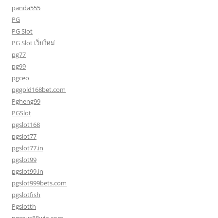
panda555
PG
PG Slot
PG Slot เว็บใหม่
pg77
pg99
pgceo
pggold168bet.com
Pgheng99
PGSlot
pgslot168
pgslot77
pgslot77.in
pgslot99
pgslot99.in
pgslot999bets.com
pgslotfish
Pgslotth