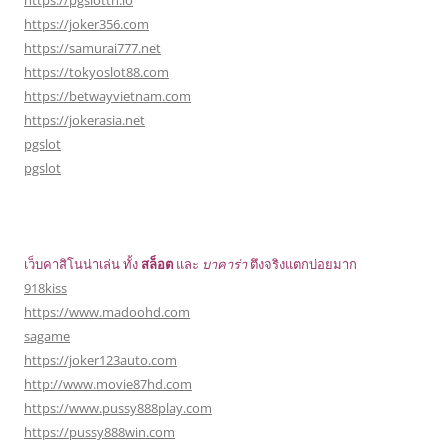
https://pgslotth.io
https://joker356.com
https://samurai777.net
https://tokyoslot88.com
https://betwayvietnam.com
https://jokerasia.net
pgslot
pgslot
เว็บคาสิโนน่าเล่น ทั้ง
สล็อต
และ
บาคาร่า
ตึงจริงแตกบ่อยมาก
918kiss
https://www.madoohd.com
sagame
https://joker123auto.com
http://www.movie87hd.com
https://www.pussy888play.com
https://pussy888win.com