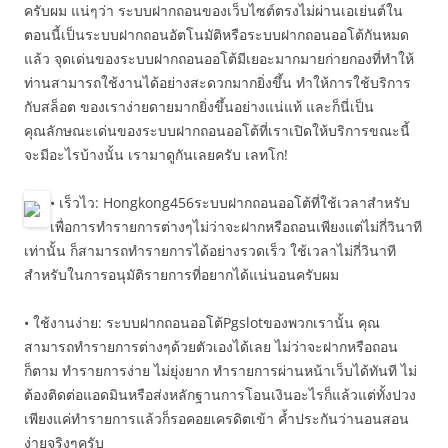
ครับผม แน่ๆว่า ระบบฝากถอนของเว็บไซต์ตรงไม่ผ่านเอเย่นต์ใน
ตอนนี้เป็นระบบฝากถอนอัตโนมัติหรือระบบฝากถอนออโต้กันหมด
แล้ว จุดเด่นของระบบฝากถอนออโต้มีเยอะมากมายก่ายกองที่ทำให้
ท่านสามารถใช้งานได้อย่างสะดวกมากยิ่งขึ้น ทำให้การใช้บริการ
กับสล็อต ของเราง่ายดายมากยิ่งขึ้นอย่างแน่แท้ และก็นี่เป็น
คุณลักษณะเด่นของระบบฝากถอนออโต้ที่เราเปิดให้บริการขณะนี้
จะมีอะไรบ้างนั้น เรามาดูกันเลยครับ เลทโก!
• เร็วไว: Hongkong456ระบบฝากถอนออโต้ที่ใช้เวลาสำหรับ
เพื่อการทำรายการต่างๆไม่ว่าจะฝากหรือถอนเพียงแต่ไม่กี่วินาที
เท่านั้น ก็สามารถทำรายการได้อย่างรวดเร็ว ใช้เวลาไม่กี่วินาที
สำหรับในการอนุมัติรายการที่อยากได้แน่นอนครับผม
• ใช้งานง่าย: ระบบฝากถอนออโต้Pgslotของพวกเรานั้น คุณ
สามารถทำรายการต่างๆด้วยตัวเองได้เลย ไม่ว่าจะฝากหรือถอน
ก็ตาม ทำรายการง่าย ไม่ยุ่งยาก ทำรายการผ่านหน้าเว็บได้ทันที ไม่
ต้องติดต่อแอดมินหรือส่งหลักฐานการโอนเงินอะไรก็แล้วแต่ทั้งปวง
เพียงแค่ทำรายการแล้วก็รอคอยเครดิตเข้า ค้ำประกันว่านอนสอน
ง่ายจริงๆครับ