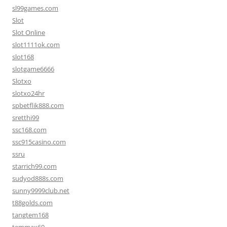
sl99games.com
Slot
Slot Online
slot1111ok.com
slot168
slotgame6666
Slotxo
slotxo24hr
spbetflik888.com
sretthi99
ssc168.com
ssc915casino.com
ssru
starrich99.com
sudyod888s.com
sunny9999club.net
t88golds.com
tangtem168