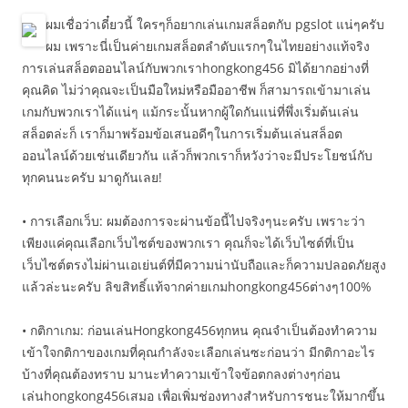
ผมเชื่อว่าเดี๋ยวนี้ ใครๆก็อยากเล่นเกมสล็อตกับ pgslot แน่ๆครับ
ผม เพราะนี่เป็นค่ายเกมสล็อตลำดับแรกๆในไทยอย่างแท้จริง
การเล่นสล็อตออนไลน์กับพวกเราhongkong456 มิได้ยากอย่างที่
คุณคิด ไม่ว่าคุณจะเป็นมือใหม่หรือมืออาชีพ ก็สามารถเข้ามาเล่น
เกมกับพวกเราได้แน่ๆ แม้กระนั้นหากผู้ใดกันแน่ที่พึ่งเริ่มต้นเล่น
สล็อตล่ะก็ เราก็มาพร้อมข้อเสนอดีๆในการเริ่มต้นเล่นสล็อต
ออนไลน์ด้วยเช่นเดียวกัน แล้วก็พวกเราก็หวังว่าจะมีประโยชน์กับ
ทุกคนนะครับ มาดูกันเลย!
• การเลือกเว็บ: ผมต้องการจะผ่านข้อนี้ไปจริงๆนะครับ เพราะว่า
เพียงแค่คุณเลือกเว็บไซต์ของพวกเรา คุณก็จะได้เว็บไซต์ที่เป็น
เว็บไซต์ตรงไม่ผ่านเอเย่นต์ที่มีความน่านับถือและก็ความปลอดภัยสูง
แล้วล่ะนะครับ ลิขสิทธิ์แท้จากค่ายเกมhongkong456ต่างๆ100%
• กติกาเกม: ก่อนเล่นHongkong456ทุกหน คุณจำเป็นต้องทำความ
เข้าใจกติกาของเกมที่คุณกำลังจะเลือกเล่นซะก่อนว่า มีกติกาอะไร
บ้างที่คุณต้องทราบ มานะทำความเข้าใจข้อตกลงต่างๆก่อน
เล่นhongkong456เสมอ เพื่อเพิ่มช่องทางสำหรับการชนะให้มากขึ้น