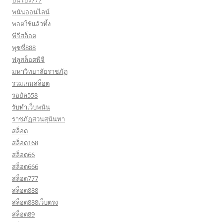
ปั่นโปร777
พนันออนไลน์
พอตใช้แล้วทิ้ง
พีจีสล็อต
พุซซี่888
ฟลูสล็อตพีจี
มหาวิทยาลัยราชภัฏ
รวมเกมสล็อต
รอยัล558
รับทำเว็บพนัน
ราชภัฏสวนสุนันทา
สล็อต
สล็อต168
สล็อต66
สล็อต666
สล็อต777
สล็อต888
สล็อต888เว็บตรง
สล็อต89