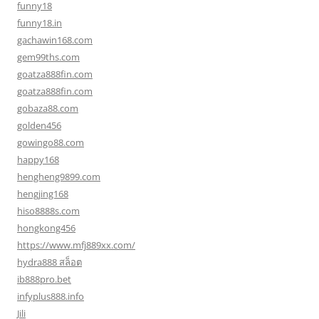
funny18
funny18.in
gachawin168.com
gem99ths.com
goatza888fin.com
goatza888fin.com
gobaza88.com
golden456
gowingo88.com
happy168
hengheng9899.com
hengjing168
hiso8888s.com
hongkong456
https://www.mfj889xx.com/
hydra888 สล็อต
ib888pro.bet
infyplus888.info
Jili