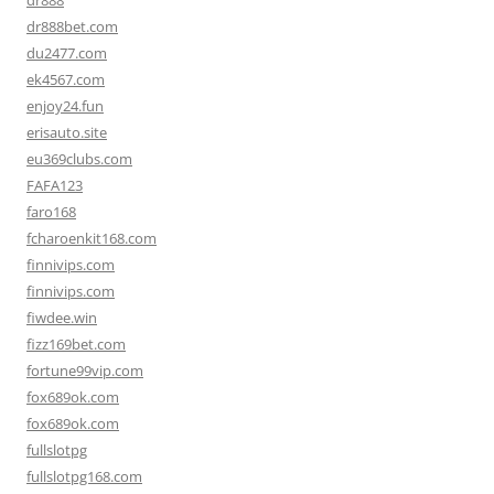
dr888
dr888bet.com
du2477.com
ek4567.com
enjoy24.fun
erisauto.site
eu369clubs.com
FAFA123
faro168
fcharoenkit168.com
finnivips.com
finnivips.com
fiwdee.win
fizz169bet.com
fortune99vip.com
fox689ok.com
fox689ok.com
fullslotpg
fullslotpg168.com