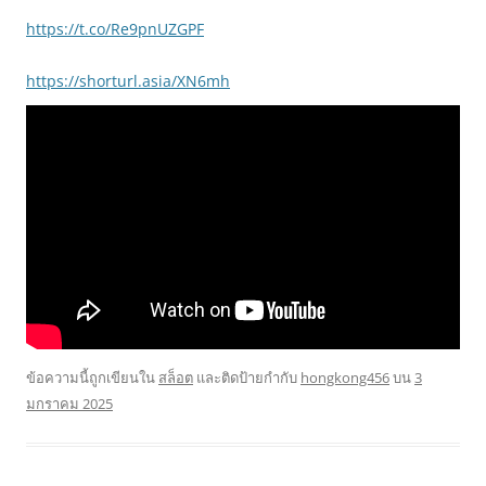
https://t.co/Re9pnUZGPF
https://shorturl.asia/XN6mh
ข้อความนี้ถูกเขียนใน
สล็อต
และติดป้ายกำกับ
hongkong456
บน
3
มกราคม 2025