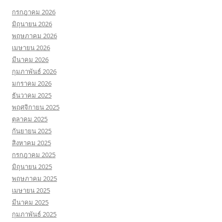
กรกฎาคม 2026
มิถุนายน 2026
พฤษภาคม 2026
เมษายน 2026
มีนาคม 2026
กุมภาพันธ์ 2026
มกราคม 2026
ธันวาคม 2025
พฤศจิกายน 2025
ตุลาคม 2025
กันยายน 2025
สิงหาคม 2025
กรกฎาคม 2025
มิถุนายน 2025
พฤษภาคม 2025
เมษายน 2025
มีนาคม 2025
กุมภาพันธ์ 2025