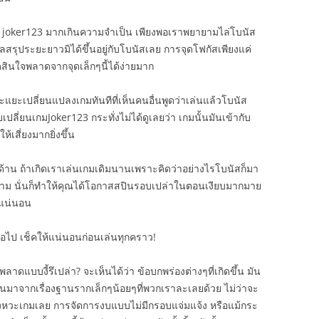
ัส joker123 มากเกินความจำเป็น เพียงพอเราพยายามไล่โบนัส
สรุประยะยาวมิได้ขึ้นอยู่กับโบนัสเลย การจุดโฟกัสเพียงแค่
สินใจพลาดจากจุดเล็กๆนี้ได้ง่ายมาก
ะแยะเปลี่ยนแปลงเกมทันทีที่เห็นคนอื่นพูดว่าเล่นแล้วโบนัส
ปลี่ยนเกมJoker123 กระทั่งไม่ได้ดูเลยว่า เกมนั้นมันเข้ากับ
สี่ยงมากยิ่งขึ้น
กด้าน ถ้าเกิดเราเล่นเกมเดิมนานเพราะคิดว่าอย่างไรโบนัสก็มา
ก็ตาม นั่นก็ทำให้คุณได้โอกาสสปินรอบเปล่าในตอนเงียบมากมาย
กแน่นอน
่อไป เช็คให้แน่นอนก่อนเล่นทุกคราว!
ลาดแบบงี้รึเปล่า? จะเห็นได้ว่า ข้อบกพร่องต่างๆที่เกิดขึ้น มัน
มันมาจากเรื่องฐานรากเล็กๆน้อยๆที่พวกเราละเลยด้วย ไม่ว่าจะ
ังหวะเกมเลย การจัดการงบแบบไม่มีกรอบแจ่มแจ้ง หรือแม้กระ