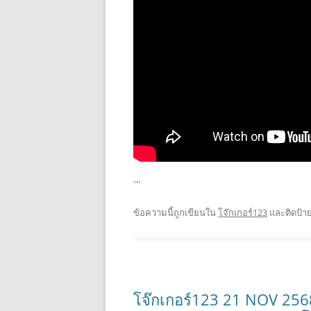
…
ข้อความนี้ถูกเขียนใน
โจ๊กเกอร์123
และติดป้า
โจ๊กเกอร์123 21 NOV 2568