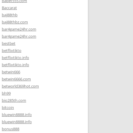
babet555.com
Baccarat
baj88thb
baj88thbz.com
bar4game24hr.com
bar4game24hr.com
bestbet
betflixtikto
betflixtikto.info
betflixtikto.info
betwin666
betwin6666.com
betworld369hot.com
bh99
bio285th.com
bitcoin
bluewin8888.info
bluewin8888.info
bonus888