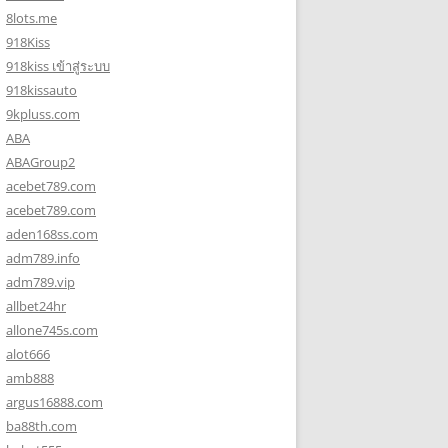
8lots.me
918Kiss
918kiss เข้าสู่ระบบ
918kissauto
9kpluss.com
ABA
ABAGroup2
acebet789.com
acebet789.com
aden168ss.com
adm789.info
adm789.vip
allbet24hr
allone745s.com
alot666
amb888
argus16888.com
ba88th.com