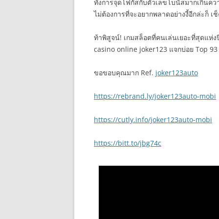
ทั้งการจุดโฟกัสกับตัวเลขโบนัสมากเกินความ
ไม่ต้องการที่จะอยากพลาดอย่างงี้อีกล่ะก็ เช
ท้าพิสูจน์! เกมสล็อตที่คนเล่นเยอะที่สุดแ
casino online joker123 แจกบ่อย Top 93
ขอขอบคุณมาก Ref.
joker123auto
https://rebrand.ly/joker123auto-mobi
https://cutly.info/joker123auto-mobi
https://bitt.to/jbg74c