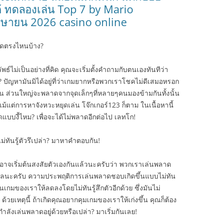
ด้ ทดลองเล่น Top 7 by Mario
มษายน 2026 casino online
ดตรงไหนบ้าง?
พธ์ไม่เป็นอย่างที่คิด คุณจะเริ่มตั้งคำถามกับตนเองทันทีว่า
 ปัญหามันมิได้อยู่ที่ว่าเกมยากหรือพวกเราโชคไม่ดีเสมอหรอก
น ส่วนใหญ่จะพลาดจากจุดเล็กๆที่หลายๆคนมองข้ามกันทั้งนั้น
แม้แต่การหาจังหวะหยุดเล่น โจ๊กเกอร์123 ก็ตาม ในเนื้อหานี้
แบบงี้ไหม? เพื่อจะได้ไม่พลาดอีกต่อไป เลทโก!
่ทันรู้ตัวรึเปล่า? มาหาคำตอบกัน!
อยู่อาจเริ่มต้นสงสัยตัวเองกันแล้วนะครับว่า พวกเราเล่นพลาด
งกังวลนะครับ ความประพฤติการเล่นพลาดชอบเกิดขึ้นแบบไม่ทัน
่นเกมของเราให้ลดลงโดยไม่ทันรู้สึกตัวอีกด้วย ซึ่งมันไม่
ด้วยเหตุนี้ ถ้าเกิดคุณอยากคุมเกมของเราให้เก่งขึ้น คุณก็ต้อง
ำลังเล่นพลาดอยู่ด้วยหรือเปล่า? มาเริ่มกันเลย!