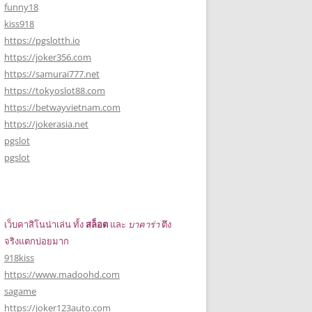
funny18
kiss918
https://pgslotth.io
https://joker356.com
https://samurai777.net
https://tokyoslot88.com
https://betwayvietnam.com
https://jokerasia.net
pgslot
pgslot
เว็บคาสิโนน่าเล่น ทั้ง
สล็อต
และ
บาคาร่า
ตึง
จริงแตกบ่อยมาก
918kiss
https://www.madoohd.com
sagame
https://joker123auto.com