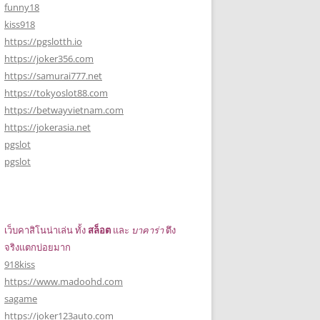
funny18
kiss918
https://pgslotth.io
https://joker356.com
https://samurai777.net
https://tokyoslot88.com
https://betwayvietnam.com
https://jokerasia.net
pgslot
pgslot
เว็บคาสิโนน่าเล่น ทั้ง
สล็อต
และ
บาคาร่า
ตึง
จริงแตกบ่อยมาก
918kiss
https://www.madoohd.com
sagame
https://joker123auto.com