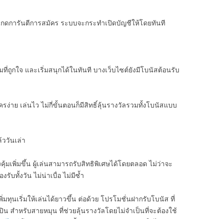
กดการันตีการสมัคร ระบบจะกระทำเปิดบัญชีให้โดยทันที
มที่ถูกใจ และเริ่มสนุกได้ในทันที บางเว็บไซต์ยังมีโบนัสต้อนรับ
รง่าย เล่นไว ไม่กี่ขั้นตอนก็มีสิทธิ์ลุ้นรางวัลรวมทั้งโบนัสแบบ
้ววันเล่า
งคุ้มเพิ่มขึ้น ผู้เล่นสามารถรับสิทธิพิเศษได้โดยตลอด ไม่ว่าจะ
ับทั้งวัน ไม่น่าเบื่อ ไม่มีซ้ำ
พิ่มทุนเริ่มให้เล่นได้ยาวขึ้น ต่อด้วย โปรโมชั่นฝากรับโบนัส ที่
ีสปิน สำหรับสายหมุน ที่ช่วยลุ้นรางวัลโดยไม่จำเป็นที่จะต้องใช้