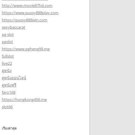
http://www.movie87hd.com
https://www.pussy888play.com
https://pussy888win.com
sexybaccarat
pg slot
pgslot
https://www.pgheng99.me
fullslot
live22
ดูหนัง
ดูหนังออนไลน์
ดูหนังฟรี
faro168
https://hongkong456.me
slot66
เรื่องล่าสุด