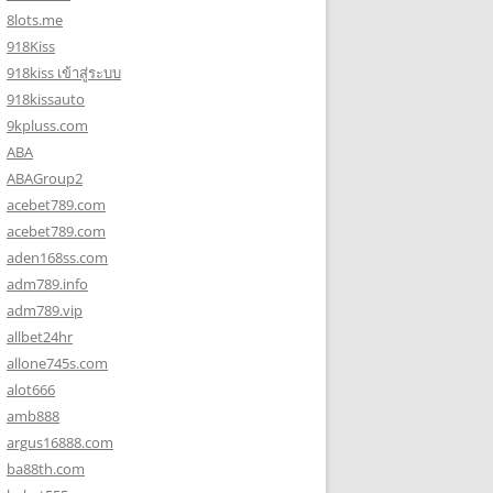
8lots.me
918Kiss
918kiss เข้าสู่ระบบ
918kissauto
9kpluss.com
ABA
ABAGroup2
acebet789.com
acebet789.com
aden168ss.com
adm789.info
adm789.vip
allbet24hr
allone745s.com
alot666
amb888
argus16888.com
ba88th.com