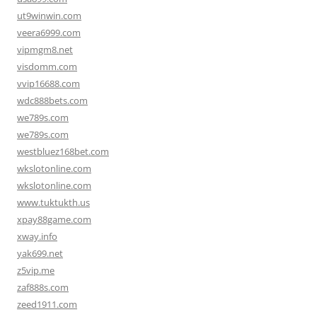
ut9winwin.com
veera6999.com
vipmgm8.net
visdomm.com
vvip16688.com
wdc888bets.com
we789s.com
we789s.com
westbluez168bet.com
wkslotonline.com
wkslotonline.com
www.tuktukth.us
xpay88game.com
xway.info
yak699.net
z5vip.me
zaf888s.com
zeed1911.com