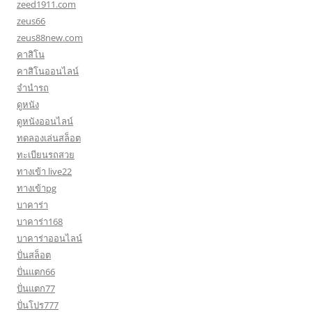
zeed1911.com
zeus66
zeus88new.com
คาสิโน
คาสิโนออนไลน์
จำนำรถ
ดูหนัง
ดูหนังออนไลน์
ทดลองเล่นสล็อต
ทะเบียนรถสวย
ทางเข้า live22
ทางเข้าpg
บาคาร่า
บาคาร่า168
บาคาร่าออนไลน์
ปั่นสล็อต
ปั่นแตก66
ปั่นแตก77
ปั่นโปร777