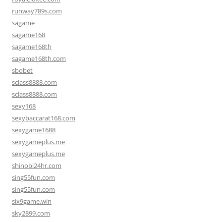
runway789s.com
sagame
sagame168
sagame168th
sagame168th.com
sbobet
sclass8888.com
sclass8888.com
sexy168
sexybaccarat168.com
sexygame1688
sexygameplus.me
sexygameplus.me
shinobi24hr.com
sing55fun.com
sing55fun.com
six9game.win
sky2899.com