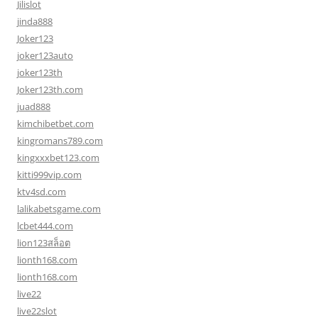
Jilislot
jinda888
Joker123
joker123auto
joker123th
Joker123th.com
juad888
kimchibetbet.com
kingromans789.com
kingxxxbet123.com
kitti999vip.com
ktv4sd.com
lalikabetsgame.com
lcbet444.com
lion123สล็อต
lionth168.com
lionth168.com
live22
live22slot