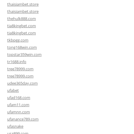
thaisiambet.store
thaisiambet.store
thehulk888.com
tia8kingbet.com
tia8kingbet.com
tkbpgg.com
tong168win.com
topstar359win.com
tr1688.info
tree78999.com
tree78999.com
udee365day.com
ufabet
ufad168.com
ufam11.com
ufamnn.com
ufanance789.com
ufasnake
usa899.com