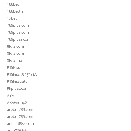
188bet
188betth
1xbet
789plus.com
789plus.com
789pluss.com
8lots.com
8lots.com
8lots.me
918Kiss
918kiss เข้าสู่ระบบ
918kissauto
9kpluss.com
ABA
ABAGroup2
acebet789.com
acebet789.com
aden168ss.com
adm789.info