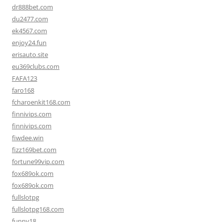
dr888bet.com
du2477.com
ek4567.com
enjoy24.fun
erisauto.site
eu369clubs.com
FAFA123
faro168
fcharoenkit168.com
finnivips.com
finnivips.com
fiwdee.win
fizz169bet.com
fortune99vip.com
fox689ok.com
fox689ok.com
fullslotpg
fullslotpg168.com
funny18