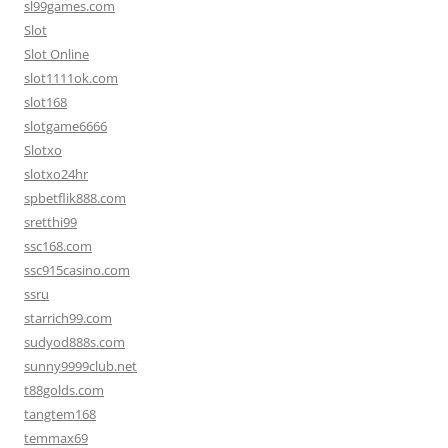
sl99games.com
Slot
Slot Online
slot1111ok.com
slot168
slotgame6666
Slotxo
slotxo24hr
spbetflik888.com
sretthi99
ssc168.com
ssc915casino.com
ssru
starrich99.com
sudyod888s.com
sunny9999club.net
t88golds.com
tangtem168
temmax69