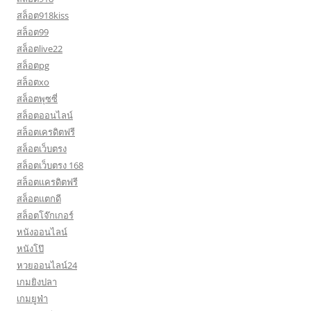
สล็อต918kiss
สล็อต99
สล็อตlive22
สล็อตpg
สล็อตxo
สล็อตพุซซี่
สล็อตออนไลน์
สล็อตเครดิตฟรี
สล็อตเว็บตรง
สล็อตเว็บตรง 168
สล็อตเเครดิตฟรี
สล็อตแตกดี
สล็อตโจ๊กเกอร์
หนังออนไลน์
หนังโป๊
หวยออนไลน์24
เกมยิงปลา
เกมยูฟ่า