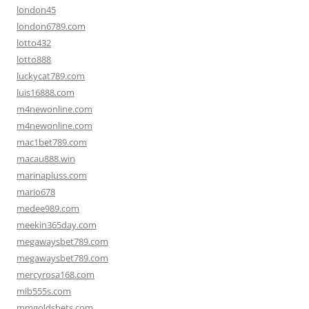
london45
london6789.com
lotto432
lotto888
luckycat789.com
luis16888.com
m4newonline.com
m4newonline.com
mac1bet789.com
macau888.win
marinapluss.com
mario678
medee989.com
meekin365day.com
megawaysbet789.com
megawaysbet789.com
mercyrosa168.com
mib555s.com
mmgoldsbets.com