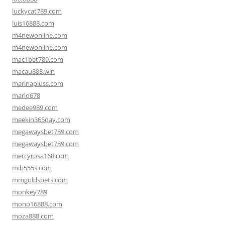
luckycat789.com
luis16888.com
m4newonline.com
m4newonline.com
mac1bet789.com
macau888.win
marinapluss.com
mario678
medee989.com
meekin365day.com
megawaysbet789.com
megawaysbet789.com
mercyrosa168.com
mib555s.com
mmgoldsbets.com
monkey789
mono16888.com
moza888.com