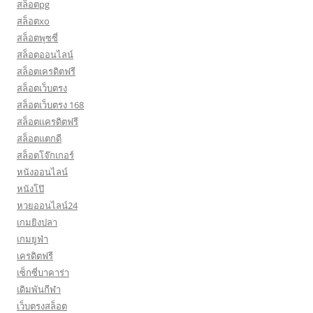
สล็อตpg
สล็อตxo
สล็อตพุซซี่
สล็อตออนไลน์
สล็อตเครดิตฟรี
สล็อตเว็บตรง
สล็อตเว็บตรง 168
สล็อตเเครดิตฟรี
สล็อตแตกดี
สล็อตโจ๊กเกอร์
หนังออนไลน์
หนังโป๊
หวยออนไลน์24
เกมยิงปลา
เกมยูฟ่า
เครดิตฟรี
เซ็กซี่บาคาร่า
เดิมพันกีฬา
เว็บตรงสล็อต