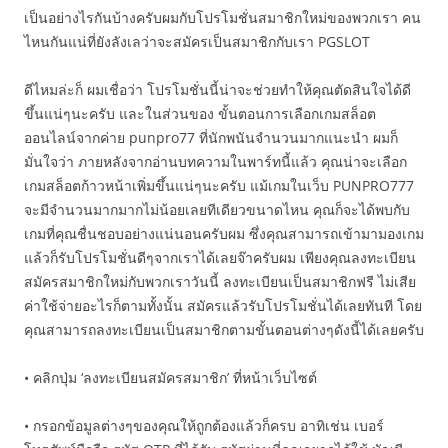
เป็นอย่างไรกันบ้างครับผมกับโปรโมชั่นสมาชิกใหม่ของพวกเรา คน
ไหนกันแน่ที่ยังลังเลว่าจะสมัครเป็นสมาชิกกับเรา PGSLOT
ดีไหมล่ะก็ ผมเชื่อว่า โปรโมชั่นนี้น่าจะช่วยทำให้คุณตัดสินใจได้ดี
ขึ้นแน่ๆนะครับ และในส่วนของ ขั้นตอนการเลือกเกมสล็อต
ออนไลน์จากค่าย punpro77 ที่นักพนันจำนวนมากแนะนำ ผมก็
มั่นใจว่า ภายหลังจากอ่านบทความในพาร์ทนี้แล้ว คุณน่าจะเลือก
เกมสล็อตก้าวหน้าเพิ่มขึ้นแน่ๆนะครับ แม้เกมในเว็บ PUNPRO777
จะมีจำนวนมากมากไม่น้อยเลยทีเดียวขนาดไหน คุณก็จะได้พบกับ
เกมที่คุณชื่นชอบอย่างแน่นอนครับผม ซึ่งคุณสามารถเข้ามามองเกม
แล้วก็รับโปรโมชั่นดีๆจากเราได้เลยจ๊าครับผม เพียงคุณลงทะเบียน
สมัครสมาชิกใหม่กับพวกเราวันนี้ ลงทะเบียนเป็นสมาชิกฟรี ไม่เสีย
ค่าใช้จ่ายอะไรก็ตามทั้งนั้น สมัครแล้วรับโปรโมชั่นได้เลยทันที โดย
คุณสามารถลงทะเบียนเป็นสมาชิกตามขั้นตอนต่างๆดังนี้ได้เลยครับ
• คลิกปุ่ม ‘ลงทะเบียนสมัครสมาชิก’ ที่หน้าเว็บไซต์
• กรอกข้อมูลต่างๆของคุณให้ถูกต้องแล้วก็ครบ อาทิเช่น เบอร์