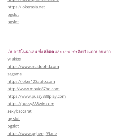
https://jokerasia.net
pgslot
pgslot
เว็บคาสิโนน่าเล่น ทั้ง
สล็อต
และ
บาคาร่า
ตึงจริงแตกบ่อยมาก
918kiss
https://www.madoohd.com
sagame
https://joker123auto.com
http://www.movie87hd.com
https://www.pussy888play.com
https://pussy888win.com
sexybaccarat
pg slot
pgslot
https://www.pgheng99.me