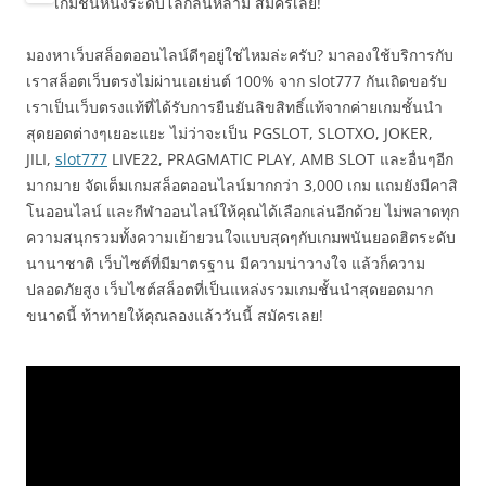
เกมชั้นหนึ่งระดับโลกล้นหลาม สมัครเลย!
มองหาเว็บสล็อตออนไลน์ดีๆอยู่ใช่ไหมล่ะครับ? มาลองใช้บริการกับ
เราสล็อตเว็บตรงไม่ผ่านเอเย่นต์ 100% จาก slot777 กันเถิดขอรับ
เราเป็นเว็บตรงแท้ที่ได้รับการยืนยันลิขสิทธิ์แท้จากค่ายเกมชั้นนำ
สุดยอดต่างๆเยอะแยะ ไม่ว่าจะเป็น PGSLOT, SLOTXO, JOKER,
JILI,
slot777
LIVE22, PRAGMATIC PLAY, AMB SLOT และอื่นๆอีก
มากมาย จัดเต็มเกมสล็อตออนไลน์มากกว่า 3,000 เกม แถมยังมีคาสิ
โนออนไลน์ และกีฬาออนไลน์ให้คุณได้เลือกเล่นอีกด้วย ไม่พลาดทุก
ความสนุกรวมทั้งความเย้ายวนใจแบบสุดๆกับเกมพนันยอดฮิตระดับ
นานาชาติ เว็บไซต์ที่มีมาตรฐาน มีความน่าวางใจ แล้วก็ความ
ปลอดภัยสูง เว็บไซต์สล็อตที่เป็นแหล่งรวมเกมชั้นนำสุดยอดมาก
ขนาดนี้ ท้าทายให้คุณลองแล้ววันนี้ สมัครเลย!