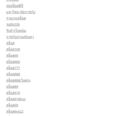
ฟลูสล็อตพีจี
มหาวิทยาลัยราชภัฏ
รวมเกมสล็อต
รอยัล558
รับทำเว็บพนัน
ราชภัฏสวนสุนันทา
สล็อต
สล็อต168
สล็อต66
สล็อต666
สล็อต777
สล็อต888
สล็อต888เว็บตรง
สล็อต89
สล็อต918
สล็อต918kiss
สล็อต99
สล็อตlive22