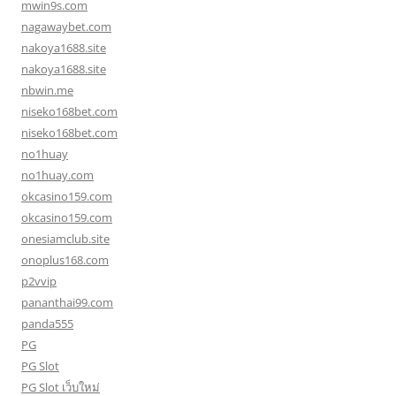
mwin9s.com
nagawaybet.com
nakoya1688.site
nakoya1688.site
nbwin.me
niseko168bet.com
niseko168bet.com
no1huay
no1huay.com
okcasino159.com
okcasino159.com
onesiamclub.site
onoplus168.com
p2vvip
pananthai99.com
panda555
PG
PG Slot
PG Slot เว็บใหม่