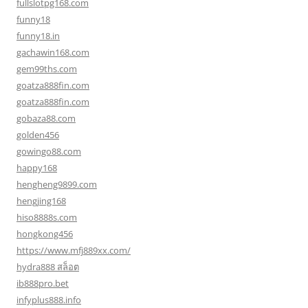
fullslotpg168.com
funny18
funny18.in
gachawin168.com
gem99ths.com
goatza888fin.com
goatza888fin.com
gobaza88.com
golden456
gowingo88.com
happy168
hengheng9899.com
hengjing168
hiso8888s.com
hongkong456
https://www.mfj889xx.com/
hydra888 สล็อต
ib888pro.bet
infyplus888.info