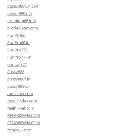
pgzeus88win.com
power999.net
premium66.info
proded888x.com
PunPro66
PunPro66.in
PunPro777
PunPro777.in
puntaek77
Pussy888
pussy888fun
pussy888win
ramclubx.com
rasri365day.com
realflikbet.com
RENO88WIN.COM
RENO88WIN.COM
rich8188.com