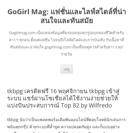
GoGirl Mag: แฟชั่นและไลฟ์สไตล์ที่น่า
สนใจและทันสมัย
Gogirlmag.com เป็นแหล่งข้อมูลที่ครอบคลุมทุกรูปแบบของชีวิตสำหรับ
สาว ๆ ทุกคน ตั้งแต่แฟชั่น ไปจนถึงไลฟ์สไตล์และการบันเทิง กับเนื้อหาที่
ทันสมัยและน่าสนใจ gogirlmag.com เป็นเพื่อนคู่ควรสำหรับสาว ๆ ทุก
รายวัน
ข้าม
เมนู
ไป
ยัง
เนื้อหา
tkbpg เครดิตฟรี 16 พฤศจิกายน tkbpg เข้าสู่
ระบบ แชร์ผ่านโซเชียลได้ใช้งานง่ายช่วยให้
แบ่งปันประสบการณ์ Top 82 by Wilfredo
tkbpg นับว่าเป็นแพลตฟอร์มเดิมพันออนไลน์ที่ตอบโจทย์นักเล่นการ
พนันทุกกรุ๊ป ด้วยระบบที่ล้ำยุค ความปลอดภัยสูง และก็แบบอย่าง