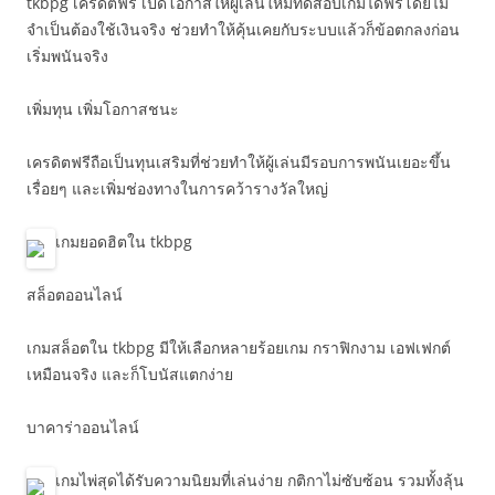
tkbpg เครดิตฟรี เปิดโอกาสให้ผู้เล่นใหม่ทดสอบเกมได้ฟรีโดยไม่
จำเป็นต้องใช้เงินจริง ช่วยทำให้คุ้นเคยกับระบบแล้วก็ข้อตกลงก่อน
เริ่มพนันจริง
เพิ่มทุน เพิ่มโอกาสชนะ
เครดิตฟรีถือเป็นทุนเสริมที่ช่วยทำให้ผู้เล่นมีรอบการพนันเยอะขึ้น
เรื่อยๆ และเพิ่มช่องทางในการคว้ารางวัลใหญ่
เกมยอดฮิตใน tkbpg
สล็อตออนไลน์
เกมสล็อตใน tkbpg มีให้เลือกหลายร้อยเกม กราฟิกงาม เอฟเฟกต์
เหมือนจริง และก็โบนัสแตกง่าย
บาคาร่าออนไลน์
เกมไพ่สุดได้รับความนิยมที่เล่นง่าย กติกาไม่ซับซ้อน รวมทั้งลุ้น