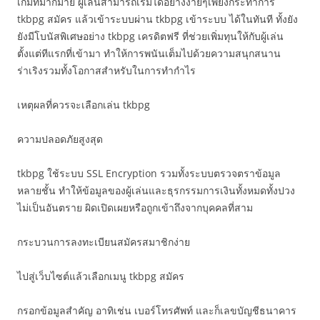
เกมที่มากมาย ผู้เล่นสามารถเริ่มได้อย่างง่ายๆเพียงกระทำการ
tkbpg สมัคร แล้วเข้าระบบผ่าน tkbpg เข้าระบบ ได้ในทันที ทั้งยัง
ยังมีโบนัสพิเศษอย่าง tkbpg เครดิตฟรี ที่ช่วยเพิ่มทุนให้กับผู้เล่น
ตั้งแต่ทีแรกที่เข้ามา ทำให้การพนันเต็มไปด้วยความสนุกสนาน
ร่าเริงรวมทั้งโอกาสสำหรับในการทำกำไร
เหตุผลที่ควรจะเลือกเล่น tkbpg
ความปลอดภัยสูงสุด
tkbpg ใช้ระบบ SSL Encryption รวมทั้งระบบตรวจตราข้อมูล
หลายชั้น ทำให้ข้อมูลของผู้เล่นและธุรกรรมการเงินทั้งหมดทั้งปวง
ไม่เป็นอันตราย ผิดเปิดเผยหรือถูกเข้าถึงจากบุคคลที่สาม
กระบวนการลงทะเบียนสมัครสมาชิกง่าย
ไปสู่เว็บไซต์แล้วเลือกเมนู tkbpg สมัคร
กรอกข้อมูลสำคัญ อาทิเช่น เบอร์โทรศัพท์ และก็เลขบัญชีธนาคาร