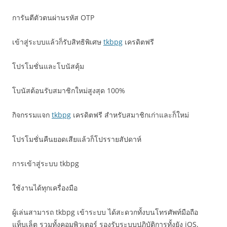
การันตีตัวตนผ่านรหัส OTP
เข้าสู่ระบบแล้วก็รับสิทธิพิเศษ
tkbpg
เครดิตฟรี
โปรโมชั่นและโบนัสคุ้ม
โบนัสต้อนรับสมาชิกใหม่สูงสุด 100%
กิจกรรมแจก
tkbpg
เครดิตฟรี สำหรับสมาชิกเก่าและก็ใหม่
โปรโมชั่นคืนยอดเสียแล้วก็โปรรายสัปดาห์
การเข้าสู่ระบบ tkbpg
ใช้งานได้ทุกเครื่องมือ
ผู้เล่นสามารถ tkbpg เข้าระบบ ได้สะดวกทั้งบนโทรศัพท์มือถือ
แท็บเล็ต รวมทั้งคอมพิวเตอร์ รองรับระบบปฏิบัติการทั้งยัง iOS,