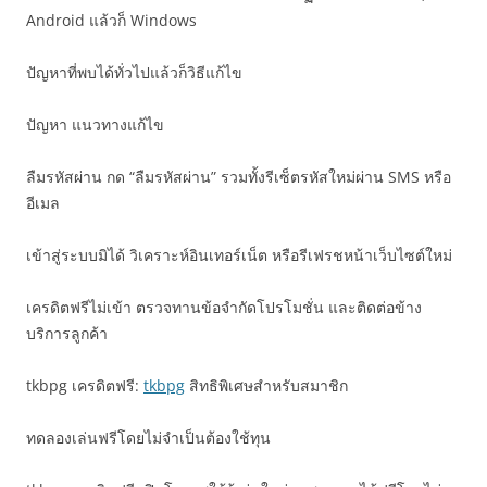
Android แล้วก็ Windows
ปัญหาที่พบได้ทั่วไปแล้วก็วิธีแก้ไข
ปัญหา แนวทางแก้ไข
ลืมรหัสผ่าน กด “ลืมรหัสผ่าน” รวมทั้งรีเซ็ตรหัสใหม่ผ่าน SMS หรือ
อีเมล
เข้าสู่ระบบมิได้ วิเคราะห์อินเทอร์เน็ต หรือรีเฟรชหน้าเว็บไซต์ใหม่
เครดิตฟรีไม่เข้า ตรวจทานข้อจำกัดโปรโมชั่น และติดต่อข้าง
บริการลูกค้า
tkbpg เครดิตฟรี:
tkbpg
สิทธิพิเศษสำหรับสมาชิก
ทดลองเล่นฟรีโดยไม่จำเป็นต้องใช้ทุน