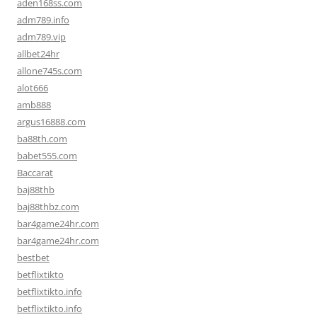
aden168ss.com
adm789.info
adm789.vip
allbet24hr
allone745s.com
alot666
amb888
argus16888.com
ba88th.com
babet555.com
Baccarat
baj88thb
baj88thbz.com
bar4game24hr.com
bar4game24hr.com
bestbet
betflixtikto
betflixtikto.info
betflixtikto.info