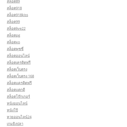
สล็อต89
สล็อต918
สล็อต918kiss
สล็อต99
สล็อตlive22
สล็อตpg
สล็อตxo
สล็อตพุซซี่
สล็อตออนไลน์
สล็อตเครดิตฟรี
สล็อตเว็บตรง
สล็อตเว็บตรง 168
สล็อตเเครดิตฟรี
สล็อตแตกดี
สล็อตโจ๊กเกอร์
หนังออนไลน์
หนังโป๊
หวยออนไลน์24
เกมยิงปลา