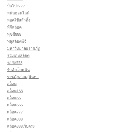
ปั่นโปร777
พนันออนไลน์
พอตใช้แล้วทิ้ง
พีจีสล็อต
พุซซี่888
ฟลูสล็อตพีจี
มหาวิทยาลัยราชภัฏ
รวมเกมสล็อต
รอยัล558
รับทำเว็บพนัน
ราชภัฏสวนสุนันทา
สล็อต
สล็อต168
สล็อต66
สล็อต666
สล็อต777
สล็อต888
สล็อต888เว็บตรง