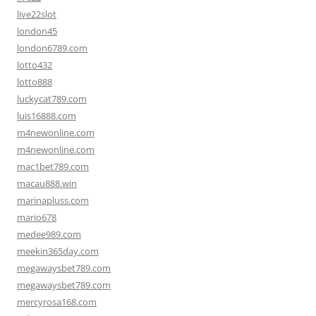
live22slot
london45
london6789.com
lotto432
lotto888
luckycat789.com
luis16888.com
m4newonline.com
m4newonline.com
mac1bet789.com
macau888.win
marinapluss.com
mario678
medee989.com
meekin365day.com
megawaysbet789.com
megawaysbet789.com
mercyrosa168.com