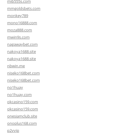
mib555s.com
mmgoldsbets.com
monkey789
mono16888.com
moza888.com
mwin9s.com
nagawaybet.com
nakoya1688.site
nakoya1688.site
nbwin.me
niseko168bet.com
niseko168bet.com
no1huay
no1huay.com
okcasino159.com
okcasino159.com
onesiamclub.site
onoplus168.com
p2vvip