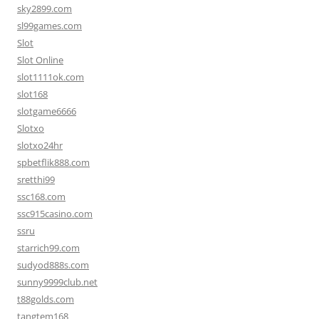
sky2899.com
sl99games.com
Slot
Slot Online
slot1111ok.com
slot168
slotgame6666
Slotxo
slotxo24hr
spbetflik888.com
sretthi99
ssc168.com
ssc915casino.com
ssru
starrich99.com
sudyod888s.com
sunny9999club.net
t88golds.com
tangtem168