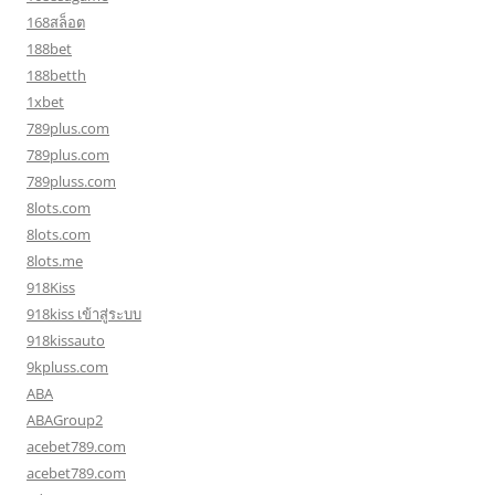
168สล็อต
188bet
188betth
1xbet
789plus.com
789plus.com
789pluss.com
8lots.com
8lots.com
8lots.me
918Kiss
918kiss เข้าสู่ระบบ
918kissauto
9kpluss.com
ABA
ABAGroup2
acebet789.com
acebet789.com