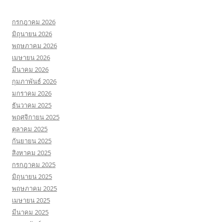
กรกฎาคม 2026
มิถุนายน 2026
พฤษภาคม 2026
เมษายน 2026
มีนาคม 2026
กุมภาพันธ์ 2026
มกราคม 2026
ธันวาคม 2025
พฤศจิกายน 2025
ตุลาคม 2025
กันยายน 2025
สิงหาคม 2025
กรกฎาคม 2025
มิถุนายน 2025
พฤษภาคม 2025
เมษายน 2025
มีนาคม 2025