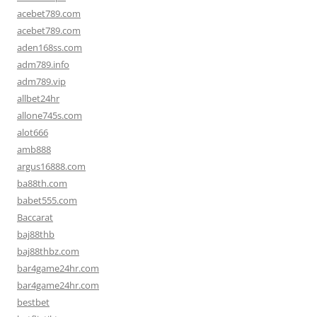
acebet789.com
acebet789.com
aden168ss.com
adm789.info
adm789.vip
allbet24hr
allone745s.com
alot666
amb888
argus16888.com
ba88th.com
babet555.com
Baccarat
baj88thb
baj88thbz.com
bar4game24hr.com
bar4game24hr.com
bestbet