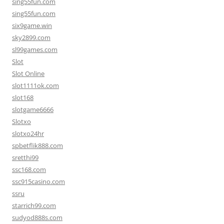
sing55fun.com
sing55fun.com
six9game.win
sky2899.com
sl99games.com
Slot
Slot Online
slot1111ok.com
slot168
slotgame6666
Slotxo
slotxo24hr
spbetflik888.com
sretthi99
ssc168.com
ssc915casino.com
ssru
starrich99.com
sudyod888s.com