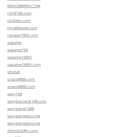
RENO88WIN.COM
rich8188.com
rizzbetx.com
royaleluxee.com
runway789s.com
sagame
sagame168
sagame168th
sagame168th.com
sbobet
sclass8888.com
sclass8888.com
sexy168
sexybaccarat168.com
sexygame1688
sexygameplus.me
sexygameplus.me
shinobi24hr.com