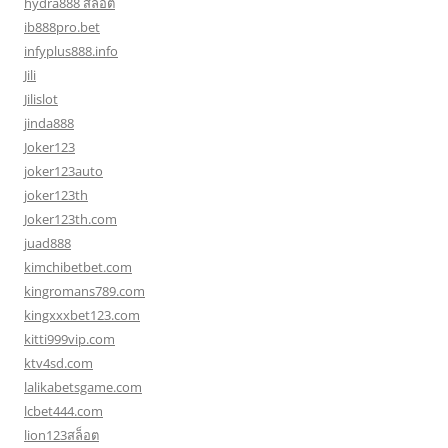
hydra888 สล็อต
ib888pro.bet
infyplus888.info
Jili
Jilislot
jinda888
Joker123
joker123auto
joker123th
Joker123th.com
juad888
kimchibetbet.com
kingromans789.com
kingxxxbet123.com
kitti999vip.com
ktv4sd.com
lalikabetsgame.com
lcbet444.com
lion123สล็อต