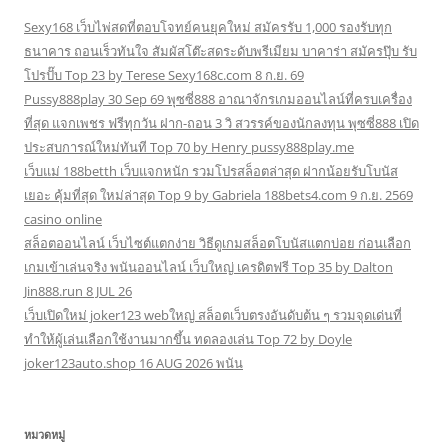
Sexy168 เว็บไพ่สดที่ตอบโจทย์คนยุคใหม่ สมัครรับ 1,000 รองรับทุก
ธนาคาร ถอนเร็วทันใจ สัมผัสโต๊ะสดระดับพรีเมียม บาคาร่า สมัครปุ๊บ รับ
โปรปั๊บ Top 23 by Terese Sexy168c.com 8 ก.ย. 69
Pussy888play 30 Sep 69 พุซซี่888 อาณาจักรเกมออนไลน์ที่ครบเครื่อง
ที่สุด แจกเพชร ฟรีทุกวัน ฝาก-ถอน 3 วิ สวรรค์ของนักลงทุน พุซซี่888 เปิด
ประสบการณ์ใหม่ทันที Top 70 by Henry pussy888play.me
เว็บแม่ 188betth เว็บแจกหนัก รวมโปรสล็อตล่าสุด ฝากน้อยรับโบนัส
เยอะ คุ้มที่สุด ใหม่ล่าสุด Top 9 by Gabriela 188bets4.com 9 ก.ย. 2569
casino online
สล็อตออนไลน์ เว็บไซต์แตกง่าย วิธีดูเกมสล็อตโบนัสแตกบ่อย ก่อนเลือก
เกมเข้าเล่นจริง พนันออนไลน์ เว็บใหญ่ เครดิตฟรี Top 35 by Dalton
Jin888.run 8 JUL 26
เว็บเปิดใหม่ joker123 webใหญ่ สล็อตเว็บตรงอันดับต้น ๆ รวมจุดเด่นที่
ทำให้ผู้เล่นเลือกใช้งานมากขึ้น ทดลองเล่น Top 72 by Doyle
joker123auto.shop 16 AUG 2026 พนัน
หมวดหมู่