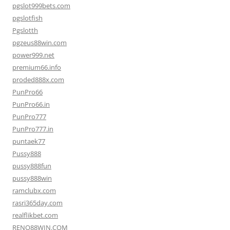
pgslot999bets.com
pgslotfish
Pgslotth
pgzeus88win.com
power999.net
premium66.info
proded888x.com
PunPro66
PunPro66.in
PunPro777
PunPro777.in
puntaek77
Pussy888
pussy888fun
pussy888win
ramclubx.com
rasri365day.com
realflikbet.com
RENO88WIN.COM