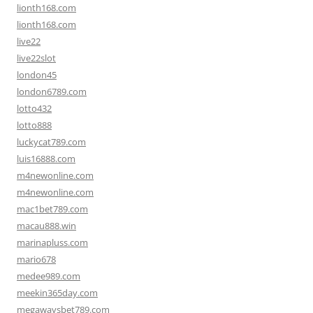
lionth168.com
lionth168.com
live22
live22slot
london45
london6789.com
lotto432
lotto888
luckycat789.com
luis16888.com
m4newonline.com
m4newonline.com
mac1bet789.com
macau888.win
marinapluss.com
mario678
medee989.com
meekin365day.com
megawaysbet789.com