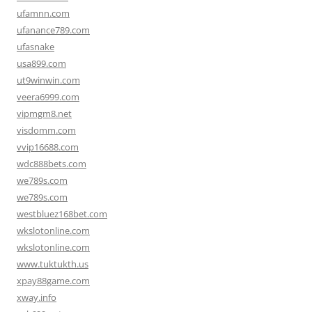
ufamnn.com
ufanance789.com
ufasnake
usa899.com
ut9winwin.com
veera6999.com
vipmgm8.net
visdomm.com
vvip16688.com
wdc888bets.com
we789s.com
we789s.com
westbluez168bet.com
wkslotonline.com
wkslotonline.com
www.tuktukth.us
xpay88game.com
xway.info