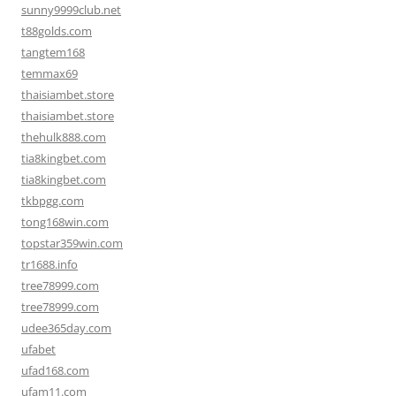
sunny9999club.net
t88golds.com
tangtem168
temmax69
thaisiambet.store
thaisiambet.store
thehulk888.com
tia8kingbet.com
tia8kingbet.com
tkbpgg.com
tong168win.com
topstar359win.com
tr1688.info
tree78999.com
tree78999.com
udee365day.com
ufabet
ufad168.com
ufam11.com