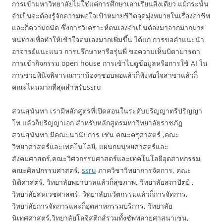
การเข้ามหาวิทยาลัยไม่ใช่แค่การศึกษาเล่าเรียนสิ่งเดียว แม้กระนั้น
จำเป็นจะต้องรู้จักความพอใจเป้าหมายชีวิตจุดมุ่งหมายในเรื่องอาชีพ
และก็ความถนัด ซึ่งการวิเคราะห์ตนเองจำเป็นต้องมาจากมากมาย
หนทางเพื่อทำให้เข้าใจตนเองมากเพิ่มขึ้น ได้แก่ การขอคำแนะนำ
อาจารย์แนะแนว การปรึกษาหารือรุ่นพี่ ขอความเห็นบิดามารดา
การเข้ากิจกรรม open house การเข้าไปดูข้อมูลหรือการใช้ AI ใน
การช่วยพินิจพิจารณาว่าน้องๆชอบพอแล้วก็พึงพอใจสาขาแล้วก็
คณะไหนมากที่สุดสำหรับssru
สวนสุนันทา เรามีหลักสูตรที่เปิดสอนในระดับปริญญาตรีปริญญา
โท แล้วก็ปริญญาเอก สำหรับหลักสูตรมหาวิทยาลัยราชภัฏ
สวนสุนันทา มีคณะนานัปการ เช่น คณะครุศาสตร์ ,คณะ
วิทยาศาสตร์และเทคโนโลยี, แผนกมนุษยศาสตร์และ
สังคมศาสตร์,คณะวิศวกรรมศาสตร์และเทคโนโลยีอุตสาหกรรม,
คณะศิลปกรรมศาสตร์,
ssru
ภาควิชาวิทยาการจัดการ, คณะ
นิติศาสตร์, วิทยาลัยพยาบาลแล้วก็สุขภาพ, วิทยาลัยสถาปัตย์ ,
วิทยาลัยสหเวชศาสตร์, วิทยาลัยนวัตกรรมแล้วก็การจัดการ,
วิทยาลัยการจัดการและก็อุตสาหกรรมบริการ, วิทยาลัย
นิเทศศาสตร์,วิทยาลัยโลจิสติกส์รวมทั้งซัพพลายศาสนาเชน,