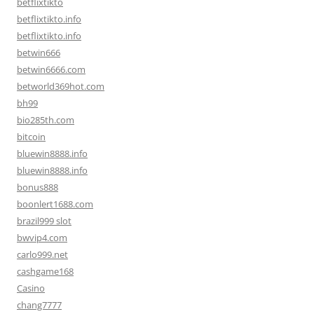
betflixtikto
betflixtikto.info
betflixtikto.info
betwin666
betwin6666.com
betworld369hot.com
bh99
bio285th.com
bitcoin
bluewin8888.info
bluewin8888.info
bonus888
boonlert1688.com
brazil999 slot
bwvip4.com
carlo999.net
cashgame168
Casino
chang7777