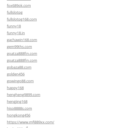
fox689ok.com
fullslotpg
fullslotpg168.com
funny18
funny18.in
gachawin168.com
gem99ths.com
goatza888fin.com
goatza888fin.com
gobaza88.com
golden456
gowingo88.com
happy168
hengheng9899.com
hengjing168
hiso8888s.com
hongkong456
https://www.mfj889xx.com/