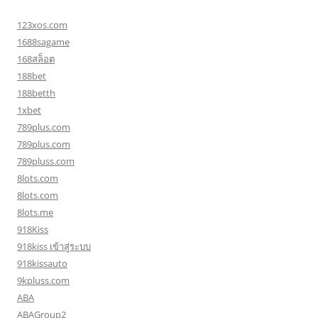
123xos.com
1688sagame
168สล็อต
188bet
188betth
1xbet
789plus.com
789plus.com
789pluss.com
8lots.com
8lots.com
8lots.me
918Kiss
918kiss เข้าสู่ระบบ
918kissauto
9kpluss.com
ABA
ABAGroup2