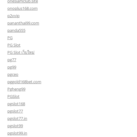
onesiamclub.site
onoplus168.com
p2vvip
pananthai99.com
panda555
PG
PG Slot
PG Slot เว็บใหม่
pg77
pg99
pgceo
pggold168bet.com
Pgheng99
PGSlot
pgslot168
pgslot77
pgslot77.in
pgslot99
pgslot99.in