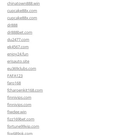
chinatown888.win
cupcake88x.com
cupcake88x.com
dr888
dr888bet.com
du2477.com
ek4567.com
enjoy24.fun
erisauto.site
eu369clubs.com
FAFA123
faro168
fcharoenkit168.com
finnivips.com
finnivips.com
fiwdee.win
fizz169bet.com
fortune99vip.com
fox689ok.com