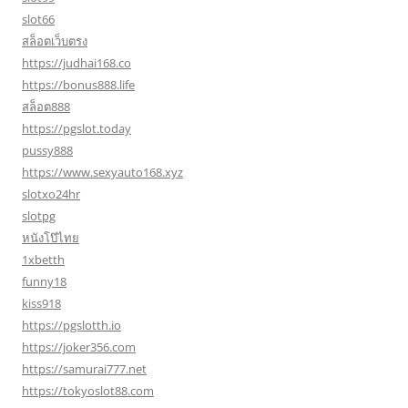
slot66
สล็อตเว็บตรง
https://judhai168.co
https://bonus888.life
สล็อต888
https://pgslot.today
pussy888
https://www.sexyauto168.xyz
slotxo24hr
slotpg
หนังโป๊ไทย
1xbetth
funny18
kiss918
https://pgslotth.io
https://joker356.com
https://samurai777.net
https://tokyoslot88.com