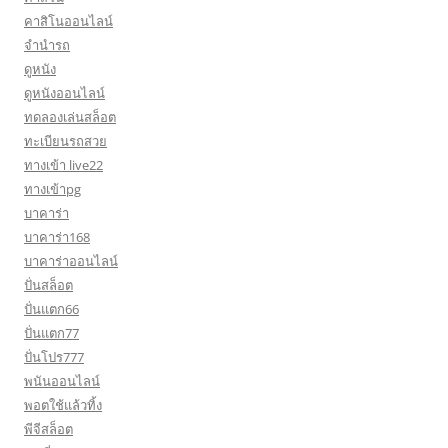
คาสิโนออนไลน์
จำนำรถ
ดูหนัง
ดูหนังออนไลน์
ทดลองเล่นสล็อต
ทะเบียนรถสวย
ทางเข้า live22
ทางเข้าpg
บาคาร่า
บาคาร่า168
บาคาร่าออนไลน์
ปั่นสล็อต
ปั่นแตก66
ปั่นแตก77
ปั่นโปร777
พนันออนไลน์
พอตใช้แล้วทิ้ง
พีจีสล็อต