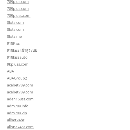
789plus.com
789plus.com
789pluss.com
8lots.com
8lots.com
8lots.me
918Kiss
918kiss เข้าสู่ระบบ
918kissauto
9kpluss.com
ABA
ABAGroup2
acebet789.com
acebet789.com
aden168ss.com
adm789.info
adm789.vip
allbet24hr
allone745s.com