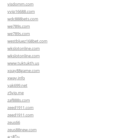
visdomm.com
vvip16688.com
wdc888bets.com
we789s.com
we789s.com
westbluez168bet.com
wkslotonline.com
wkslotonline.com
www.tuktukth.us
xpay88game.com
xway.info
yak699.net
z5vip.me
zaf888s.com
zeed1911.com
zeed1911.com
zeus66
zeus88new.com
คาสิโน