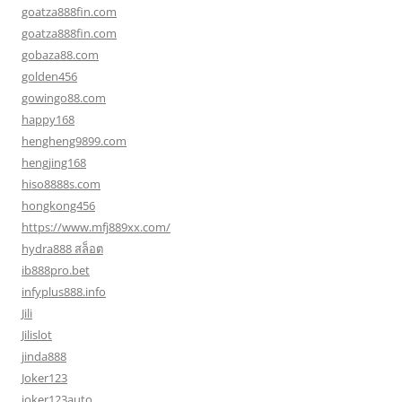
goatza888fin.com
goatza888fin.com
gobaza88.com
golden456
gowingo88.com
happy168
hengheng9899.com
hengjing168
hiso8888s.com
hongkong456
https://www.mfj889xx.com/
hydra888 สล็อต
ib888pro.bet
infyplus888.info
Jili
Jilislot
jinda888
Joker123
joker123auto