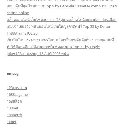
เยอะ คุ้มที่สุด ใหม่ล่าสุด Top 9 by Gabriela 188bets4.com 9 ก.ย. 2569
casino online
สล็อตออนไลน์ เว็บไซต์แตกง่าย วิธีดูเกมสล็อตโบนัสแตกบ่อย ก่อนเลือก
เกมเข้าเล่นจริง พนันออนไลน์ เว็บใหญ่ เครดิตฟรี Top 35 by Dalton
Jin888.run 8 JUL 26
เว็บเปิดใหม่ joker123 webใหญ่ สล็อตเว็บตรงอันดับต้น ๆ รวมจุดเด่นที่
ทำให้ผู้เล่นเลือกใช้งานมากขึ้น ทดลองเล่น Top 72 by Doyle
joker123auto.shop 16 AUG 2026 พนัน
หมวดหมู่
123xos.com
1688sagame
168สล็อต
188bet
188betth
1xbet