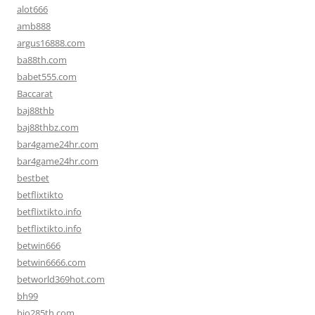
alot666
amb888
argus16888.com
ba88th.com
babet555.com
Baccarat
baj88thb
baj88thbz.com
bar4game24hr.com
bar4game24hr.com
bestbet
betflixtikto
betflixtikto.info
betflixtikto.info
betwin666
betwin6666.com
betworld369hot.com
bh99
bio285th.com