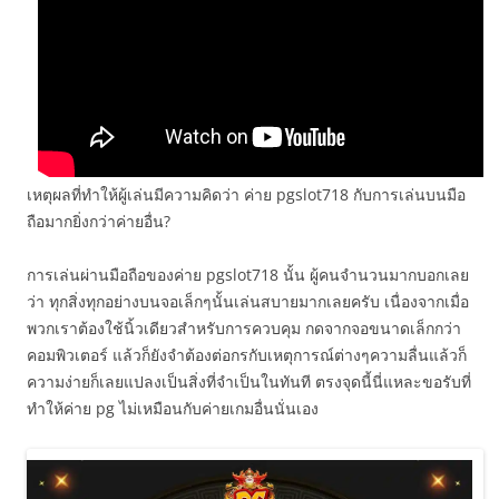
เหตุผลที่ทำให้ผู้เล่นมีความคิดว่า ค่าย pgslot718 กับการเล่นบนมือ
ถือมากยิ่งกว่าค่ายอื่น?
การเล่นผ่านมือถือของค่าย pgslot718 นั้น ผู้คนจำนวนมากบอกเลย
ว่า ทุกสิ่งทุกอย่างบนจอเล็กๆนั้นเล่นสบายมากเลยครับ เนื่องจากเมื่อ
พวกเราต้องใช้นิ้วเดียวสำหรับการควบคุม กดจากจอขนาดเล็กกว่า
คอมพิวเตอร์ แล้วก็ยังจำต้องต่อกรกับเหตุการณ์ต่างๆความลื่นแล้วก็
ความง่ายก็เลยแปลงเป็นสิ่งที่จำเป็นในทันที ตรงจุดนี้นี่แหละขอรับที่
ทำให้ค่าย pg ไม่เหมือนกับค่ายเกมอื่นนั่นเอง