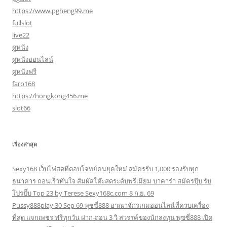
https://www.pgheng99.me
fullslot
live22
ดูหนัง
ดูหนังออนไลน์
ดูหนังฟรี
faro168
https://hongkong456.me
slot66
เรื่องล่าสุด
Sexy168 เว็บไพ่สดที่ตอบโจทย์คนยุคใหม่ สมัครรับ 1,000 รองรับทุก
ธนาคาร ถอนเร็วทันใจ สัมผัสโต๊ะสดระดับพรีเมียม บาคาร่า สมัครปุ๊บ รับ
โปรปั๊บ Top 23 by Terese Sexy168c.com 8 ก.ย. 69
Pussy888play 30 Sep 69 พุซซี่888 อาณาจักรเกมออนไลน์ที่ครบเครื่อง
ที่สุด แจกเพชร ฟรีทุกวัน ฝาก-ถอน 3 วิ สวรรค์ของนักลงทุน พุซซี่888 เปิด