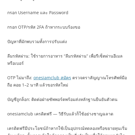
กรอก Username และ Password
กรอก OTP/รหัส 2FA ถ้าหากระบบร้องขอ
ปัญหาที่มักพบรวมทั้งการปรับแต่ง
ลืมรหัสผ่าน: ใช้รายการอาหาร “ลืมรหัสผ่าน” เพื่อรีเซ็ตผ่านอีเมล
หรือเบอร์
OTP ไม่มาถึง:
onesiamclub สมัคร
ตรวจตราสัญญาณโทรศัพท์มือ
ถือ คอย 1–2 นาที แล้วขอรหัสใหม่
บัญชีถูกล็อก: ติดต่อฝ่ายซัพพอร์ตพร้อมส่งหลักฐานยืนยันตัวตน
onesiamclub เครดิตฟรี — วิธีรับแล้วก็ใช้อย่างชาญฉลาด
เครดิตฟรีมีประโยชน์ถ้าหากใช้เป็นอุปกรณ์ทดลองหรือขยายทุนเริ่ม