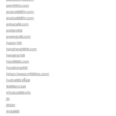
gem99ths.com
goatza888fin.com
goatza888fin.com
gobaza88.com
golden456
gowingo88.com
happy168
hengheng9899.com
hengjing168
hiso8888s.com
hongkong456
https://www.mfj889xx.com/
hydra888 สล็อต
ib888pro.bet
infyplus888.info
Jili
Jilislot
jinda888