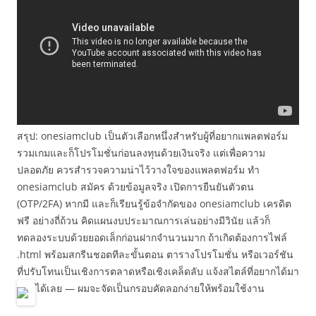
สรุป: onesiamclub เป็นตัวเลือกหนึ่งสำหรับผู้ที่อยากแพลตฟอร์ม
รวมเกมและก็โปรโมชั่นก่อนลงทุนด้วยเงินจริง แต่เพื่อความ
ปลอดภัย ควรสำรวจความน่าไว้วางใจของแพลตฟอร์ม ทำ
onesiamclub สมัคร ด้วยข้อมูลจริง เปิดการยืนยันตัวตน
(OTP/2FA) หากมี และก็เรียนรู้ข้อจำกัดของ onesiamclub เครดิต
ฟรี อย่างถี่ถ้วน คิดแผนงบประมาณการเล่นอย่างมีวินัย แล้วก็
ทดลองระบบด้วยยอดเล็กก่อนฝากจำนวนมาก ถ้าเกิดต้องการไฟล์
.html พร้อมสกรีนชอตทีละขั้นตอน ตารางโปรโมชั่น หรือเวอร์ชัน
ที่ปรับโทนเป็นเชิงการตลาดหรือเชิงเคล็ดลับ แจ้งสไตล์ที่อยากได้มา
ได้เลย — ผมจะจัดเป็นกรอบคัดลอกง่ายให้พร้อมใช้งาน