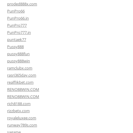
proded888x.com
PunPro66
PunPro66.in
PunPro777
PunPro777.in
puntaek77
Pussy888
pussy888fun
pussy888win
ramclubx.com
rasri365day.com
realflikbet.com
RENO88WIN.COM
RENO88WIN.COM
rich8188.com
rizzbetx.com
royaleluxee.com
runway789s.com
sagame