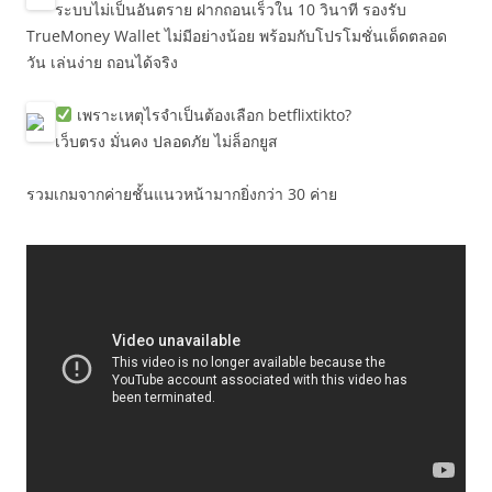
ระบบไม่เป็นอันตราย ฝากถอนเร็วใน 10 วินาที รองรับ
TrueMoney Wallet ไม่มีอย่างน้อย พร้อมกับโปรโมชั่นเด็ดตลอด
วัน เล่นง่าย ถอนได้จริง
เพราะเหตุไรจำเป็นต้องเลือก betflixtikto?
เว็บตรง มั่นคง ปลอดภัย ไม่ล็อกยูส
รวมเกมจากค่ายชั้นแนวหน้ามากยิ่งกว่า 30 ค่าย