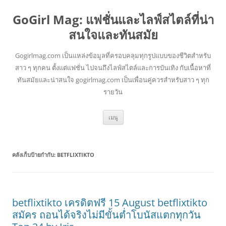
GoGirl Mag: แฟชั่นและไลฟ์สไตล์ที่น่า
สนใจและทันสมัย
Gogirlmag.com เป็นแหล่งข้อมูลที่ครอบคลุมทุกรูปแบบของชีวิตสำหรับ
สาว ๆ ทุกคน ตั้งแต่แฟชั่น ไปจนถึงไลฟ์สไตล์และการบันเทิง กับเนื้อหาที่
ทันสมัยและน่าสนใจ gogirlmag.com เป็นเพื่อนคู่ควรสำหรับสาว ๆ ทุก
รายวัน
ข้าม
เมนู
ไป
ยัง
เนื้อหา
คลังเก็บป้ายกำกับ:
BETFLIXTIKTO
betflixtikto เครดิตฟรี 15 August betflixtikto
สมัคร ถอนได้จริงไม่มีขั้นต่ำโบนัสแตกทุกวัน