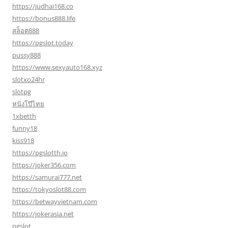
https://judhai168.co
https://bonus888.life
สล็อต888
https://pgslot.today
pussy888
https://www.sexyauto168.xyz
slotxo24hr
slotpg
หนังโป๊ไทย
1xbetth
funny18
kiss918
https://pgslotth.io
https://joker356.com
https://samurai777.net
https://tokyoslot88.com
https://betwayvietnam.com
https://jokerasia.net
pgslot