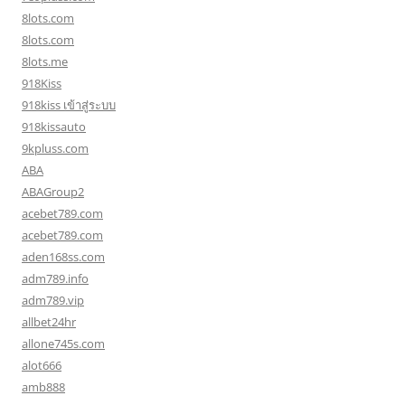
8lots.com
8lots.com
8lots.me
918Kiss
918kiss เข้าสู่ระบบ
918kissauto
9kpluss.com
ABA
ABAGroup2
acebet789.com
acebet789.com
aden168ss.com
adm789.info
adm789.vip
allbet24hr
allone745s.com
alot666
amb888