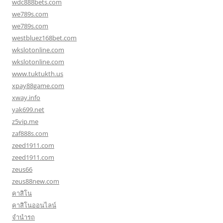
wdc888bets.com
we789s.com
we789s.com
westbluez168bet.com
wkslotonline.com
wkslotonline.com
www.tuktukth.us
xpay88game.com
xway.info
yak699.net
z5vip.me
zaf888s.com
zeed1911.com
zeed1911.com
zeus66
zeus88new.com
คาสิโน
คาสิโนออนไลน์
จำนำรถ