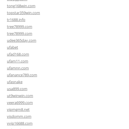
tong168win.com
topstar359win.com
tr1688.info
tree78999.com
tree78999.com
udee365day.com
ufabet
ufad168.com
ufam11.com
ufamnn.com
ufanance789.com
ufasnake
usa899.com
ut9winwin.com
veera6999.com
vipmgm8.net
visdomm.com
vvip16688.com