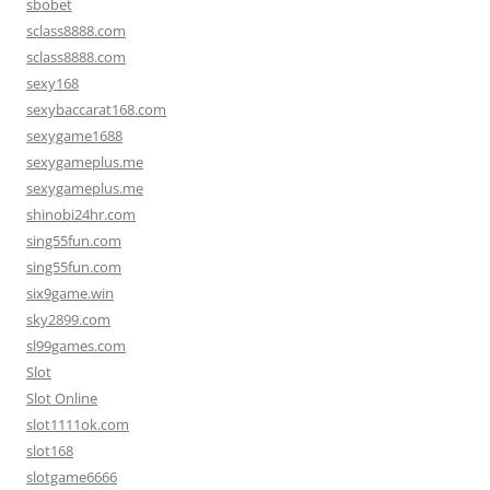
sbobet
sclass8888.com
sclass8888.com
sexy168
sexybaccarat168.com
sexygame1688
sexygameplus.me
sexygameplus.me
shinobi24hr.com
sing55fun.com
sing55fun.com
six9game.win
sky2899.com
sl99games.com
Slot
Slot Online
slot1111ok.com
slot168
slotgame6666