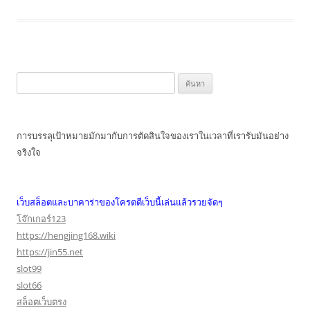
ค้นหา
สำหรับ:
การบรรลุเป้าหมายมักมากับการตัดสินใจของเราในเวลาที่เรารับมันอย่าง
จริงใจ
เว็บสล็อตและบาคาร่าของโครตดีเว็บนี้เล่นแล้วรวยจัดๆ
โจ๊กเกอร์123
https://hengjing168.wiki
https://jin55.net
slot99
slot66
สล็อตเว็บตรง