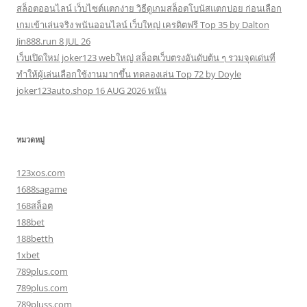
สล็อตออนไลน์ เว็บไซต์แตกง่าย วิธีดูเกมสล็อตโบนัสแตกบ่อย ก่อนเลือก
เกมเข้าเล่นจริง พนันออนไลน์ เว็บใหญ่ เครดิตฟรี Top 35 by Dalton
Jin888.run 8 JUL 26
เว็บเปิดใหม่ joker123 webใหญ่ สล็อตเว็บตรงอันดับต้น ๆ รวมจุดเด่นที่
ทำให้ผู้เล่นเลือกใช้งานมากขึ้น ทดลองเล่น Top 72 by Doyle
joker123auto.shop 16 AUG 2026 พนัน
หมวดหมู่
123xos.com
1688sagame
168สล็อต
188bet
188betth
1xbet
789plus.com
789plus.com
789pluss.com