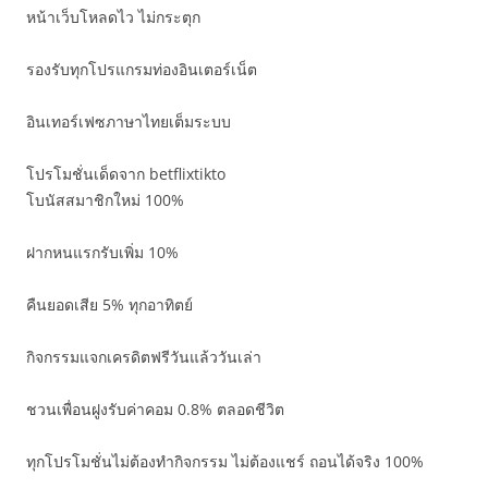
หน้าเว็บโหลดไว ไม่กระตุก
รองรับทุกโปรแกรมท่องอินเตอร์เน็ต
อินเทอร์เฟซภาษาไทยเต็มระบบ
โปรโมชั่นเด็ดจาก betflixtikto
โบนัสสมาชิกใหม่ 100%
ฝากหนแรกรับเพิ่ม 10%
คืนยอดเสีย 5% ทุกอาทิตย์
กิจกรรมแจกเครดิตฟรีวันแล้ววันเล่า
ชวนเพื่อนฝูงรับค่าคอม 0.8% ตลอดชีวิต
ทุกโปรโมชั่นไม่ต้องทำกิจกรรม ไม่ต้องแชร์ ถอนได้จริง 100%