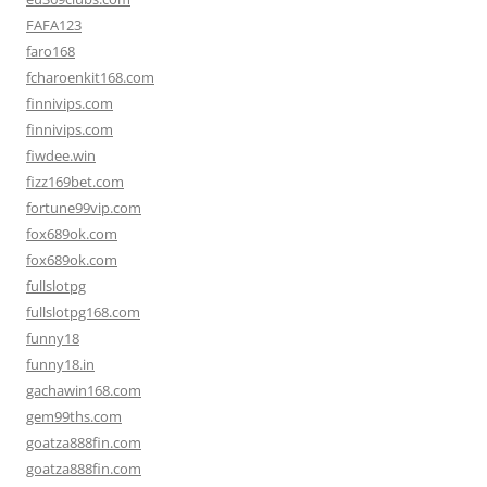
FAFA123
faro168
fcharoenkit168.com
finnivips.com
finnivips.com
fiwdee.win
fizz169bet.com
fortune99vip.com
fox689ok.com
fox689ok.com
fullslotpg
fullslotpg168.com
funny18
funny18.in
gachawin168.com
gem99ths.com
goatza888fin.com
goatza888fin.com