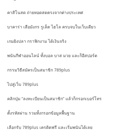
คาสิโนสด ถ่ายทอดสดตรงจากต่างประเทศ
บาคาร่า เสือมังกร รูเล็ต ไฮโล ครบจบในเว็บเดียว
เกมยิงปลา กราฟิกงาม ได้เงินจริง
พนันกีฬาออนไลน์ ทั้งบอล บาส มวย และก็อีสปอร์ต
กรรมวิธีสมัครเป็นสมาชิก 789plus
ไปสู่เว็บ 789plus
คลิกปุ่ม “ลงทะเบียนเป็นสมาชิก” แล้วก็กรอกเบอร์โทร
ตั้งรหัสผ่าน รวมทั้งกรอกข้อมูลพื้นฐาน
เลือกรับ 789plus เครดิตฟรี และเริ่มพนันได้เลย