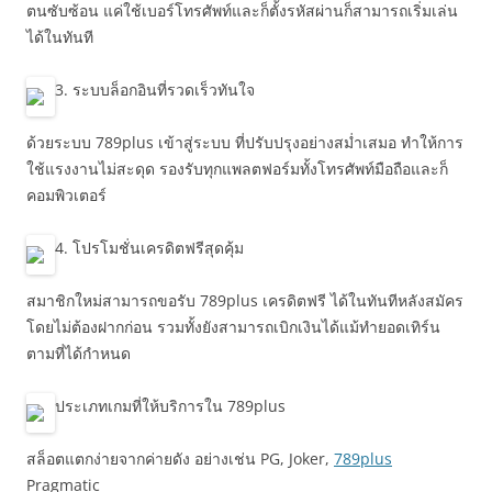
ตนซับซ้อน แค่ใช้เบอร์โทรศัพท์และก็ตั้งรหัสผ่านก็สามารถเริ่มเล่น
ได้ในทันที
3. ระบบล็อกอินที่รวดเร็วทันใจ
ด้วยระบบ 789plus เข้าสู่ระบบ ที่ปรับปรุงอย่างสม่ำเสมอ ทำให้การ
ใช้แรงงานไม่สะดุด รองรับทุกแพลตฟอร์มทั้งโทรศัพท์มือถือและก็
คอมพิวเตอร์
4. โปรโมชั่นเครดิตฟรีสุดคุ้ม
สมาชิกใหม่สามารถขอรับ 789plus เครดิตฟรี ได้ในทันทีหลังสมัคร
โดยไม่ต้องฝากก่อน รวมทั้งยังสามารถเบิกเงินได้แม้ทำยอดเทิร์น
ตามที่ได้กำหนด
ประเภทเกมที่ให้บริการใน 789plus
สล็อตแตกง่ายจากค่ายดัง อย่างเช่น PG, Joker,
789plus
Pragmatic