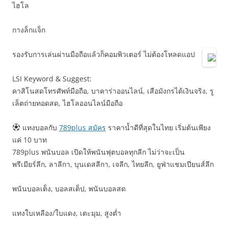
ไฮโล
กางล็กแจ็ก
รองรับการเล่นผ่านมือถือแล้วก็คอมพิวเตอร์ ไม่ต้องโหลดแอป
LSI Keyword & Suggest:
คาสิโนสดโทรศัพท์มือถือ, บาคาร่าออนไลน์, เสือมังกรได้เงินจริง, รู
เล็ตถ่ายทอดสด, ไฮโลออนไลน์มือถือ
แทงบอลกับ
789plus สมัคร
ราคาน้ำดีที่สุดในไทย เริ่มต้นเพียง
แค่ 10 บาท
789plus พนันบอล เปิดให้พนันฟุตบอลทุกลีก ไม่ว่าจะเป็น
พรีเมียร์ลีก, ลาลีกา, บุนเดสลีกา, เจลีก, ไทยลีก, ยูฟ่าแชมเปียนส์ลีก
พนันบอลเต็ง, บอลสเต็ป, พนันบอลสด
แทงใบเหลือง/ใบแดง, เตะมุม, สูงต่ำ