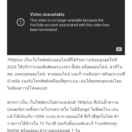
789plus เป็นเว็บไซต์พนันออนไลน์ที่ได้รับความนิยมสูงสุดในปี
2024 ให้บริการเกมเดิมพันครบวงจร ทั้งยัง สล็อตออนไลน์, คาสิโน
สด, แทงบอลออนไลน์, หวยออนไลน์ และก็ เกมยิงปลา พร้อมระบบที่
นำสมัย รองรับโทรศัพท์เคลื่อนที่ทุกระบบ เล่นได้ทุกหนทุกแห่งโดย
ไม่ต้องดาวน์โหลดแอป
พวกเราเป็น เว็บไซต์ตรงไม่ผ่านเอเย่นต์ 789plus ที่เน้นย้ำความ
ปลอดภัยรวมทั้งความโปร่งสบายใส ไม่มีล็อกยูส ไม่มีคดโกง เล่น
แล้วได้เงินจริง 100% ระบบ ฝาก-ถอนออโต้ ที่เร็วที่สุดในไทย ทำ
รายการได้ข้างใน 10 วินาที รองรับทั้งแบงค์และก็ TrueMoney
Wallet พร้อมคณะทำงานดูแลตลอด 1 วัน