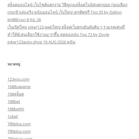
สล็อตออนไลน์ เว็บไซต์แตกง่าย วิธีดูเกมสล็อตโบนัสแตกบ่อย ก่อนเลือก
เกมเข้าเล่นจริง พนันออนไลน์ เว็บใหญ่ เครดิตฟรี Top 35 by Dalton
Jin888.run 8 JUL 26
เว็บเปิดใหม่ joker123 webใหญ่ สล็อตเว็บตรงอันดับต้น ๆ รวมจุดเด่นที่
ทำให้ผู้เล่นเลือกใช้งานมากขึ้น ทดลองเล่น Top 72 by Doyle
joker123auto.shop 16 AUG 2026 พนัน
หมวดหมู่
123xos.com
1688sagame
168สล็อต
188bet
188betth
1xbet
789plus.com
789plus.com
789pluss.com