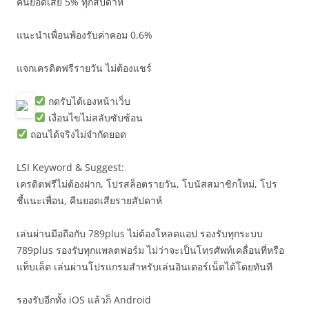
คืนยอดเสีย 5% ทุกสัปดาห์
แนะนำเพื่อนพ้องรับค่าคอม 0.6%
แจกเครดิตฟรีรายวัน ไม่ต้องแชร์
กดรับได้เองหน้าเว็บ
เงื่อนไขไม่สลับซับซ้อน
ถอนได้จริงไม่จำกัดยอด
LSI Keyword & Suggest:
เครดิตฟรีไม่ต้องฝาก, โปรสล็อตรายวัน, โบนัสสมาชิกใหม่, โปร
ชี้แนะเพื่อน, คืนยอดเสียรายสัปดาห์
เล่นผ่านมือถือกับ 789plus ไม่ต้องโหลดแอป รองรับทุกระบบ
789plus รองรับทุกแพลตฟอร์ม ไม่ว่าจะเป็นโทรศัพท์เคลื่อนที่หรือ
แท็บเล็ต เล่นผ่านโปรแกรมสำหรับเล่นอินเตอร์เน็ตได้โดยทันที
รองรับอีกทั้ง iOS แล้วก็ Android