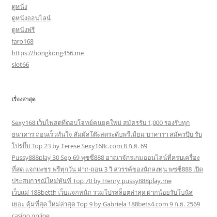
ดูหนัง
ดูหนังออนไลน์
ดูหนังฟรี
faro168
https://hongkong456.me
slot66
เรื่องล่าสุด
Sexy168 เว็บไพ่สดที่ตอบโจทย์คนยุคใหม่ สมัครรับ 1,000 รองรับทุก
ธนาคาร ถอนเร็วทันใจ สัมผัสโต๊ะสดระดับพรีเมียม บาคาร่า สมัครปุ๊บ รับ
โปรปั๊บ Top 23 by Terese Sexy168c.com 8 ก.ย. 69
Pussy888play 30 Sep 69 พุซซี่888 อาณาจักรเกมออนไลน์ที่ครบเครื่อง
ที่สุด แจกเพชร ฟรีทุกวัน ฝาก-ถอน 3 วิ สวรรค์ของนักลงทุน พุซซี่888 เปิด
ประสบการณ์ใหม่ทันที Top 70 by Henry pussy888play.me
เว็บแม่ 188betth เว็บแจกหนัก รวมโปรสล็อตล่าสุด ฝากน้อยรับโบนัส
เยอะ คุ้มที่สุด ใหม่ล่าสุด Top 9 by Gabriela 188bets4.com 9 ก.ย. 2569
casino online