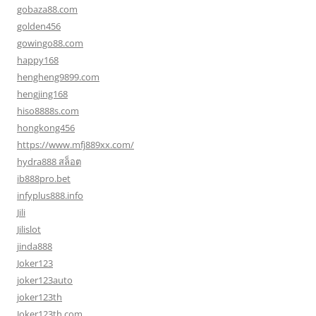
gobaza88.com
golden456
gowingo88.com
happy168
hengheng9899.com
hengjing168
hiso8888s.com
hongkong456
https://www.mfj889xx.com/
hydra888 สล็อต
ib888pro.bet
infyplus888.info
Jili
Jilislot
jinda888
Joker123
joker123auto
joker123th
Joker123th.com