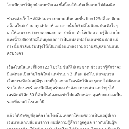
โยนปัญหาให้ลูกค้าแบกรับเอง ซึ่งนี้ผมให้แต้มเต็มแบบไม่ต้องคิด
ช่วงหลังเว็บไซต์มีอัปเดตระบบเกมเพิ่มบ่อยขึ้น lion123สล็อต มีเกม
สล็อตใหม่เข้ามาทุกสัปดาห์ และจากนั้นก็เริ่มมีไม่นิเกมบันเทิงใจๆ
มาให้เล่นระหว่างรอคอยผลบาคาร่าด้วย ทำให้เกิดความรู้สึกว่าเว็บ
แห่งนี้123lionthมิได้หยุดแค่การเป็นแพลตฟอร์มเล่นพนันปกติ แม้
กระนั้นกำลังปรับปรุงให้เป็นเหมือนแหล่งรวมความสนุกสนานแบบ
ครบวงจร
เรื่องโบนัสและก็lion123 โปรโมชันก็ไม่เคยขาด ช่วงแรกรู้สึกว่าจะ
มีแค่ตอนเปิดเว็บไซต์ใหม่ แต่ผ่านมา 3 เดือน ยังมีโบนัสหมุนวน
เรื่อยบางทีเล่นอยู่ดีๆระบบก็สุ่มแจกฟรีเครดิตให้เฉยๆแบบไม่ต้องกด
รับ ไม่ต้องแชร์ ลองนึกถึงดูครับผม กำลังจะหยุดเล่น แต่ว่าจู่ๆได้
เครดิตฟรีอีก 50 ก็จำเป็นต้องกดเข้าไปต่ออีกหน่อย สุดท้ายแปลงเป็น
รอบที่ถอนกำไรเลยก็มี
แล้วก็ที่สำคัญที่สุดคือ เว็บไซต์ไม่เคยทำให้ผมคิดว่าเป็นแค่ผู้ที่เอา
เงินมาแลกเปลี่ยนบริการ ผมมีความรู้สึกว่าถูกดูแล ราวกับเป็นผู้ที่