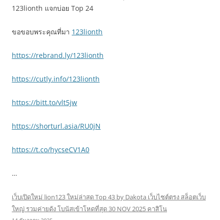
123lionth แจกบ่อย Top 24
ขอขอบพระคุณที่มา
123lionth
https://rebrand.ly/123lionth
https://cutly.info/123lionth
https://bitt.to/vlt5jw
https://shorturl.asia/RU0jN
https://t.co/hycseCV1A0
…
เว็บเปิดใหม่ lion123 ใหม่ล่าสุด Top 43 by Dakota เว็บไซต์ตรง สล็อตเว็บ
ใหญ่ รวมค่ายดัง โบนัสเข้าโหดที่สุด 30 NOV 2025 คาสิโน