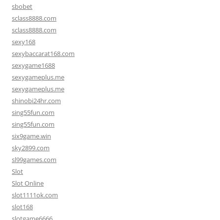
sbobet
sclass8888.com
sclass8888.com
sexy168
sexybaccarat168.com
sexygame1688
sexygameplus.me
sexygameplus.me
shinobi24hr.com
sing55fun.com
sing55fun.com
six9game.win
sky2899.com
sl99games.com
Slot
Slot Online
slot1111ok.com
slot168
slotgame6666