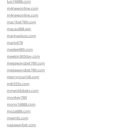
luis16888.com
m4newonline.com
m4newonline.com
mac1bet789.com
macau888.win
marinapluss.com
mario678
medee989.com
meekin365day.com
megawaysbet789.com
megawaysbet789.com
mercyrosa168.com
mib555s.com
mmgoldsbets.com
monkey789
mono16888.com
moza888.com
mwin9s.com
nagawaybet.com