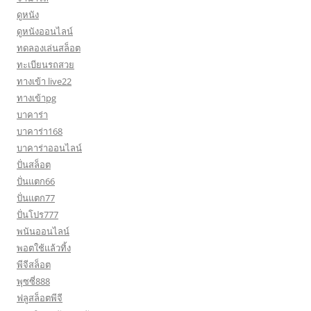
ดูหนัง
ดูหนังออนไลน์
ทดลองเล่นสล็อต
ทะเบียนรถสวย
ทางเข้า live22
ทางเข้าpg
บาคาร่า
บาคาร่า168
บาคาร่าออนไลน์
ปั่นสล็อต
ปั่นแตก66
ปั่นแตก77
ปั่นโปร777
พนันออนไลน์
พอตใช้แล้วทิ้ง
พีจีสล็อต
พุซซี่888
ฟลูสล็อตพีจี