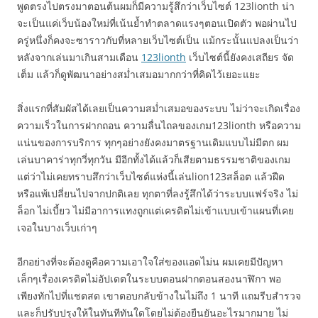
พูดตรงไปตรงมาตอนต้นผมก็มีความรู้สึกว่าเว็บไซต์ 123lionth น่า
จะเป็นแค่เว็บน้องใหม่ที่เน้นย้ำทำตลาดแรงๆตอนเปิดตัว พอผ่านไป
ครู่หนึ่งก็คงจะซาราวกับที่หลายเว็บไซต์เป็น แม้กระนั้นแปลงเป็นว่า
หลังจากเล่นมาเกินสามเดือน
123lionth
เว็บไซต์นี้ยังคงเสถียร จัด
เต็ม แล้วก็ดูพัฒนาอย่างสม่ำเสมอมากกว่าที่คิดไว้เยอะแยะ
สิ่งแรกที่สัมผัสได้เลยเป็นความสม่ำเสมอของระบบ ไม่ว่าจะเกิดเรื่อง
ความเร็วในการฝากถอน ความลื่นไถลของเกม123lionth หรือความ
แน่นของการบริการ ทุกๆอย่างยังคงมาตรฐานเดิมแบบไม่มีตก ผม
เล่นบาคาร่าทุกวี่ทุกวัน มีอีกทั้งได้แล้วก็เสียตามธรรมชาติของเกม
แต่ว่าไม่เคยทราบสึกว่าเว็บไซต์แห่งนี้เล่นlion123สล็อต แล้วฝืด
หรือแพ้เปลี่ยนไปจากปกติเลย ทุกตาที่ลงรู้สึกได้ว่าระบบแฟร์จริง ไม่
ล็อก ไม่เบี้ยว ไม่มีอาการแทงถูกแต่เครดิตไม่เข้าแบบเข้าแผนที่เคย
เจอในบางเว็บเก่าๆ
อีกอย่างที่จะต้องดูคือความเอาใจใส่ของแอดไม่น ผมเคยมีปัญหา
เล็กๆเรื่องเครดิตไม่อัปเดตในระบบตอนฝากตอนสองนาฬิกา พอ
เพียงทักไปที่แชตสด เขาตอบกลับข้างในไม่ถึง 1 นาที แถมรีบสำรวจ
และก็ปรับปรุงให้ในทันทีทันใดโดยไม่ต้องยืนยันอะไรมากมาย ไม่