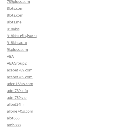
789pluss.com
8lots.com
8lots.com
8lots.me
918Kiss
918kiss เข้าสู่ระบบ
918kissauto
9kpluss.com
ABA
ABAGroup2
acebet789.com
acebet789.com
aden168ss.com
adm789.info
adm789.vip
allbet24hr
allone745s.com
alot666
amb888