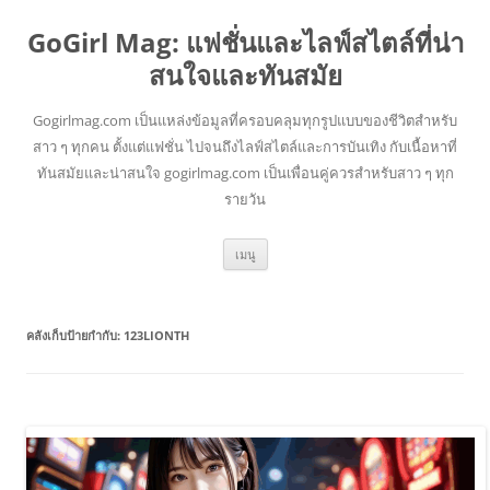
GoGirl Mag: แฟชั่นและไลฟ์สไตล์ที่น่า
สนใจและทันสมัย
Gogirlmag.com เป็นแหล่งข้อมูลที่ครอบคลุมทุกรูปแบบของชีวิตสำหรับ
สาว ๆ ทุกคน ตั้งแต่แฟชั่น ไปจนถึงไลฟ์สไตล์และการบันเทิง กับเนื้อหาที่
ทันสมัยและน่าสนใจ gogirlmag.com เป็นเพื่อนคู่ควรสำหรับสาว ๆ ทุก
รายวัน
ข้าม
เมนู
ไป
ยัง
เนื้อหา
คลังเก็บป้ายกำกับ:
123LIONTH