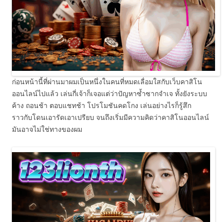
ก่อนหน้านี้ที่ผ่านมาผมเป็นหนึ่งในคนที่หมดเลื่อมใสกับเว็บคาสิโน
ออนไลน์ไปแล้ว เล่นกี่เจ้าก็เจอแต่ว่าปัญหาซ้ำซากจำเจ ทั้งยังระบบ
ค้าง ถอนช้า ตอบแชทช้า โปรโมชันคดโกง เล่นอย่างไรก็รู้สึก
ราวกับโดนเอารัดเอาเปรียบ จนถึงเริ่มมีความคิดว่าคาสิโนออนไลน์
มันอาจไม่ใช่ทางของผม