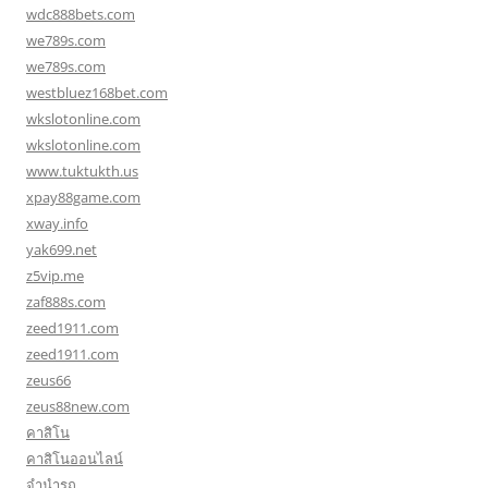
wdc888bets.com
we789s.com
we789s.com
westbluez168bet.com
wkslotonline.com
wkslotonline.com
www.tuktukth.us
xpay88game.com
xway.info
yak699.net
z5vip.me
zaf888s.com
zeed1911.com
zeed1911.com
zeus66
zeus88new.com
คาสิโน
คาสิโนออนไลน์
จำนำรถ