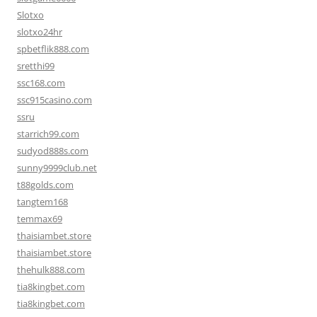
Slotxo
slotxo24hr
spbetflik888.com
sretthi99
ssc168.com
ssc915casino.com
ssru
starrich99.com
sudyod888s.com
sunny9999club.net
t88golds.com
tangtem168
temmax69
thaisiambet.store
thaisiambet.store
thehulk888.com
tia8kingbet.com
tia8kingbet.com