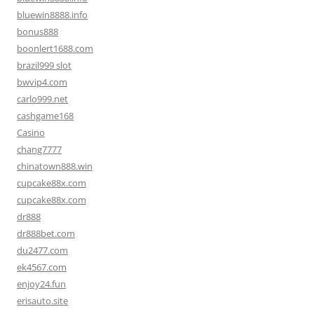
bluewin8888.info
bonus888
boonlert1688.com
brazil999 slot
bwvip4.com
carlo999.net
cashgame168
Casino
chang7777
chinatown888.win
cupcake88x.com
cupcake88x.com
dr888
dr888bet.com
du2477.com
ek4567.com
enjoy24.fun
erisauto.site