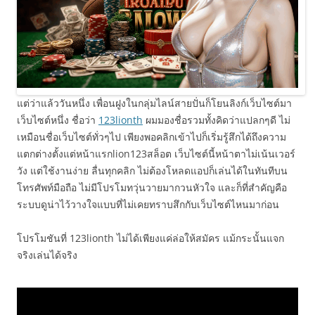
แต่ว่าแล้ววันหนึ่ง เพื่อนฝูงในกลุ่มไลน์สายปั่นก็โยนลิงก์เว็บไซต์มา
เว็บไซต์หนึ่ง ชื่อว่า
123lionth
ผมมองชื่อรวมทั้งคิดว่าแปลกๆดี ไม่
เหมือนชื่อเว็บไซต์ทั่วๆไป เพียงพอคลิกเข้าไปก็เริ่มรู้สึกได้ถึงความ
แตกต่างตั้งแต่หน้าแรกlion123สล็อต เว็บไซต์นี้หน้าตาไม่เน้นเวอร์
วัง แต่ใช้งานง่าย ลื่นทุกคลิก ไม่ต้องโหลดแอปก็เล่นได้ในทันทีบน
โทรศัพท์มือถือ ไม่มีโปรโมทวุ่นวายมากวนหัวใจ และก็ที่สำคัญคือ
ระบบดูน่าไว้วางใจแบบที่ไม่เคยทราบสึกกับเว็บไซต์ไหนมาก่อน
โปรโมชันที่ 123lionth ไม่ได้เพียงแค่ล่อให้สมัคร แม้กระนั้นแจก
จริงเล่นได้จริง