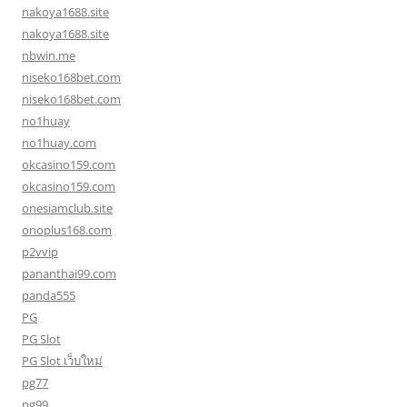
nakoya1688.site
nakoya1688.site
nbwin.me
niseko168bet.com
niseko168bet.com
no1huay
no1huay.com
okcasino159.com
okcasino159.com
onesiamclub.site
onoplus168.com
p2vvip
pananthai99.com
panda555
PG
PG Slot
PG Slot เว็บใหม่
pg77
pg99