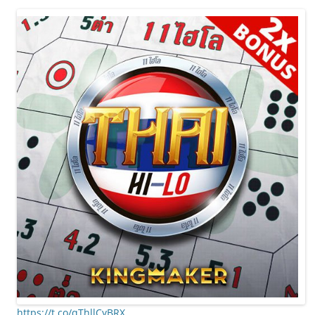
https://t.co/qThllCyBRX