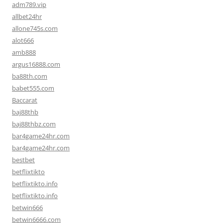
adm789.vip
allbet24hr
allone745s.com
alot666
amb888
argus16888.com
ba88th.com
babet555.com
Baccarat
baj88thb
baj88thbz.com
bar4game24hr.com
bar4game24hr.com
bestbet
betflixtikto
betflixtikto.info
betflixtikto.info
betwin666
betwin6666.com