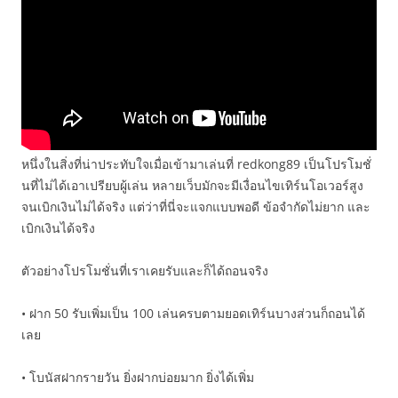
หนึ่งในสิ่งที่น่าประทับใจเมื่อเข้ามาเล่นที่ redkong89 เป็นโปรโมชั่
นที่ไม่ได้เอาเปรียบผู้เล่น หลายเว็บมักจะมีเงื่อนไขเทิร์นโอเวอร์สูง
จนเบิกเงินไม่ได้จริง แต่ว่าที่นี่จะแจกแบบพอดี ข้อจำกัดไม่ยาก และ
เบิกเงินได้จริง
ตัวอย่างโปรโมชั่นที่เราเคยรับและก็ได้ถอนจริง
• ฝาก 50 รับเพิ่มเป็น 100 เล่นครบตามยอดเทิร์นบางส่วนก็ถอนได้
เลย
• โบนัสฝากรายวัน ยิ่งฝากบ่อยมาก ยิ่งได้เพิ่ม