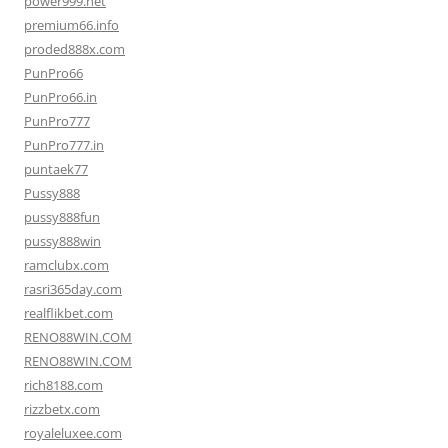
power999.net
premium66.info
proded888x.com
PunPro66
PunPro66.in
PunPro777
PunPro777.in
puntaek77
Pussy888
pussy888fun
pussy888win
ramclubx.com
rasri365day.com
realflikbet.com
RENO88WIN.COM
RENO88WIN.COM
rich8188.com
rizzbetx.com
royaleluxee.com