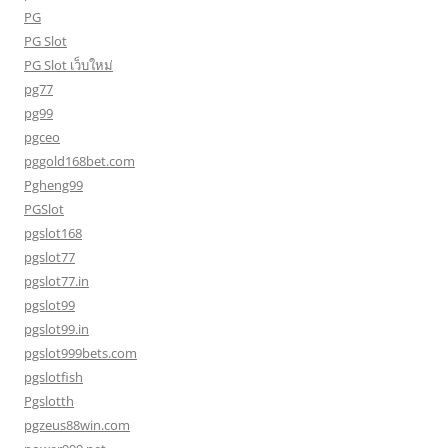
PG
PG Slot
PG Slot เว็บใหม่
pg77
pg99
pgceo
pggold168bet.com
Pgheng99
PGSlot
pgslot168
pgslot77
pgslot77.in
pgslot99
pgslot99.in
pgslot999bets.com
pgslotfish
Pgslotth
pgzeus88win.com