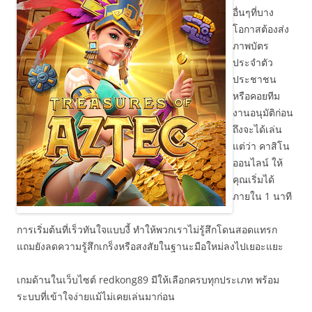
อื่นๆที่บาง
โอกาสต้องส่ง
ภาพบัตร
ประจำตัว
ประชาชน
หรือคอยทีม
งานอนุมัติก่อน
ถึงจะได้เล่น
แต่ว่า คาสิโน
ออนไลน์ ให้
คุณเริ่มได้
ภายใน 1 นาที
การเริ่มต้นที่เร็วทันใจแบบงี้ ทำให้พวกเราไม่รู้สึกโดนสอดแทรก
แถมยังลดความรู้สึกเกร็งหรือสงสัยในฐานะมือใหม่ลงไปเยอะแยะ
เกมด้านในเว็บไซต์ redkong89 มีให้เลือกครบทุกประเภท พร้อม
ระบบที่เข้าใจง่ายแม้ไม่เคยเล่นมาก่อน