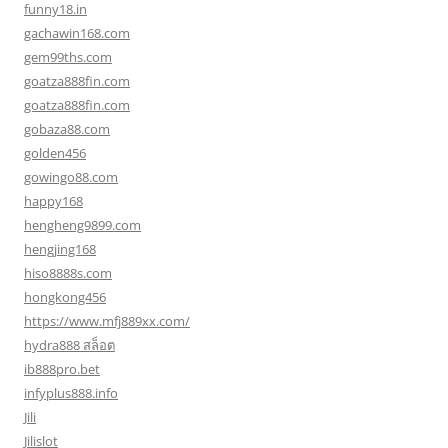
funny18.in
gachawin168.com
gem99ths.com
goatza888fin.com
goatza888fin.com
gobaza88.com
golden456
gowingo88.com
happy168
hengheng9899.com
hengjing168
hiso8888s.com
hongkong456
https://www.mfj889xx.com/
hydra888 สล็อต
ib888pro.bet
infyplus888.info
Jili
Jilislot