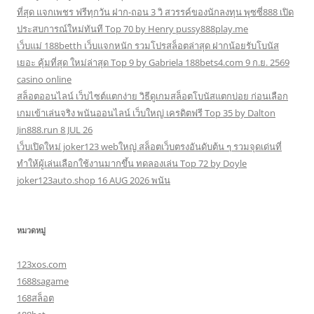
ที่สุด แจกเพชร ฟรีทุกวัน ฝาก-ถอน 3 วิ สวรรค์ของนักลงทุน พุซซี่888 เปิด
ประสบการณ์ใหม่ทันที Top 70 by Henry pussy888play.me
เว็บแม่ 188betth เว็บแจกหนัก รวมโปรสล็อตล่าสุด ฝากน้อยรับโบนัส
เยอะ คุ้มที่สุด ใหม่ล่าสุด Top 9 by Gabriela 188bets4.com 9 ก.ย. 2569
casino online
สล็อตออนไลน์ เว็บไซต์แตกง่าย วิธีดูเกมสล็อตโบนัสแตกบ่อย ก่อนเลือก
เกมเข้าเล่นจริง พนันออนไลน์ เว็บใหญ่ เครดิตฟรี Top 35 by Dalton
Jin888.run 8 JUL 26
เว็บเปิดใหม่ joker123 webใหญ่ สล็อตเว็บตรงอันดับต้น ๆ รวมจุดเด่นที่
ทำให้ผู้เล่นเลือกใช้งานมากขึ้น ทดลองเล่น Top 72 by Doyle
joker123auto.shop 16 AUG 2026 พนัน
หมวดหมู่
123xos.com
1688sagame
168สล็อต