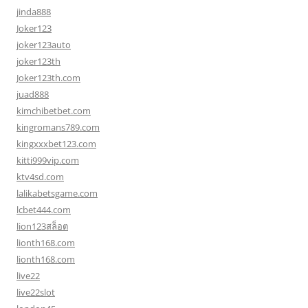
jinda888
Joker123
joker123auto
joker123th
Joker123th.com
juad888
kimchibetbet.com
kingromans789.com
kingxxxbet123.com
kitti999vip.com
ktv4sd.com
lalikabetsgame.com
lcbet444.com
lion123สล็อต
lionth168.com
lionth168.com
live22
live22slot