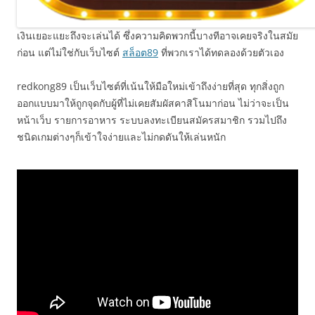
เงินเยอะแยะถึงจะเล่นได้ ซึ่งความคิดพวกนี้บางทีอาจเคยจริงในสมัย
ก่อน แต่ไม่ใช่กับเว็บไซต์
สล็อต89
ที่พวกเราได้ทดลองด้วยตัวเอง
redkong89 เป็นเว็บไซต์ที่เน้นให้มือใหม่เข้าถึงง่ายที่สุด ทุกสิ่งถูก
ออกแบบมาให้ถูกจุดกับผู้ที่ไม่เคยสัมผัสคาสิโนมาก่อน ไม่ว่าจะเป็น
หน้าเว็บ รายการอาหาร ระบบลงทะเบียนสมัครสมาชิก รวมไปถึง
ชนิดเกมต่างๆก็เข้าใจง่ายและไม่กดดันให้เล่นหนัก