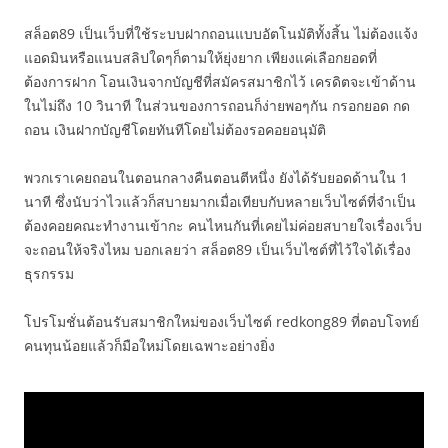
สล็อต89 เป็นเว็บที่ใช้ระบบฝากถอนแบบอัตโนมัติทั้งสิ้น ไม่ต้องแจ้ง
แอดมินหรือแนบสลิปใดๆก็ตามให้ยุ่งยาก เพียงแค่เลือกยอดที่
ต้องการฝาก โอนเงินจากบัญชีที่สมัครสมาชิกไว้ เครดิตจะเข้าด้าน
ในไม่ถึง 10 วินาที ในส่วนของการถอนก็ง่ายพอๆกัน กรอกยอด กด
ถอน เงินฝากบัญชีโดยทันทีโดยไม่ต้องรอคอยอนุมัติ
พวกเราเคยถอนในตอนกลางคืนตอนตีหนึ่ง ยังได้รับยอดด้านใน 1
นาที ซึ่งนับว่าไวแล้วก็สบายมากเมื่อเทียบกับหลายเว็บไซต์ที่จำเป็น
ต้องคอยคณะทำงานเข้ากะ คนไหนกันที่เคยไม่ค่อยสบายใจเรื่องเว็บ
จะถอนให้จริงไหม บอกเลยว่า สล็อต89 เป็นเว็บไซต์ที่ไว้ใจได้เรื่อง
ธุรกรรม
โปรโมชั่นต้อนรับสมาชิกใหม่ของเว็บไซต์ redkong89 ที่ตอบโจทย์
คนทุนน้อยแล้วก็มือใหม่โดยเฉพาะอย่างยิ่ง