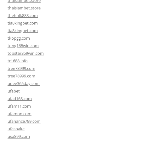
thaisiambet.store
thaisiambet.store
thehulk888.com
tia8kingbet.com
tia8kingbet.com
tkbpgg.com
tong168win.com
topstar359win.com
tr1688.info
tree78999.com
tree78999.com
udee365day.com
ufabet
ufad168.com
ufam11.com
ufamnn.com
ufanance789.com
ufasnake
usa899.com