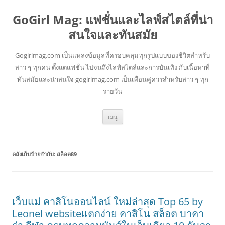
GoGirl Mag: แฟชั่นและไลฟ์สไตล์ที่น่า
สนใจและทันสมัย
Gogirlmag.com เป็นแหล่งข้อมูลที่ครอบคลุมทุกรูปแบบของชีวิตสำหรับ
สาว ๆ ทุกคน ตั้งแต่แฟชั่น ไปจนถึงไลฟ์สไตล์และการบันเทิง กับเนื้อหาที่
ทันสมัยและน่าสนใจ gogirlmag.com เป็นเพื่อนคู่ควรสำหรับสาว ๆ ทุก
รายวัน
ข้าม
เมนู
ไป
ยัง
เนื้อหา
คลังเก็บป้ายกำกับ:
สล็อต89
เว็บแม่ คาสิโนออนไลน์ ใหม่ล่าสุด Top 65 by
Leonel websiteแตกง่าย คาสิโน สล็อต บาคา