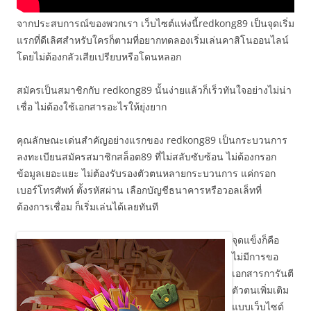
จากประสบการณ์ของพวกเรา เว็บไซต์แห่งนี้redkong89 เป็นจุดเริ่ม
แรกที่ดีเลิศสำหรับใครก็ตามที่อยากทดลองเริ่มเล่นคาสิโนออนไลน์
โดยไม่ต้องกลัวเสียเปรียบหรือโดนหลอก
สมัครเป็นสมาชิกกับ redkong89 นั้นง่ายแล้วก็เร็วทันใจอย่างไม่น่า
เชื่อ ไม่ต้องใช้เอกสารอะไรให้ยุ่งยาก
คุณลักษณะเด่นสำคัญอย่างแรกของ redkong89 เป็นกระบวนการ
ลงทะเบียนสมัครสมาชิกสล็อต89 ที่ไม่สลับซับซ้อน ไม่ต้องกรอก
ข้อมูลเยอะแยะ ไม่ต้องรับรองตัวตนหลายกระบวนการ แค่กรอก
เบอร์โทรศัพท์ ตั้งรหัสผ่าน เลือกบัญชีธนาคารหรือวอลเล็ทที่
ต้องการเชื่อม ก็เริ่มเล่นได้เลยทันที
จุดแข็งก็คือ
ไม่มีการขอ
เอกสารการันตี
ตัวตนเพิ่มเติม
แบบเว็บไซต์