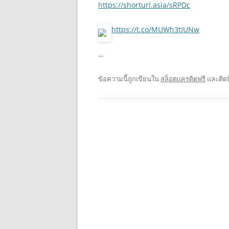
https://shorturl.asia/sRPDc
https://t.co/MUWh3tIUNw
…
ข้อความนี้ถูกเขียนใน
สล็อตเเครดิตฟรี
และติด