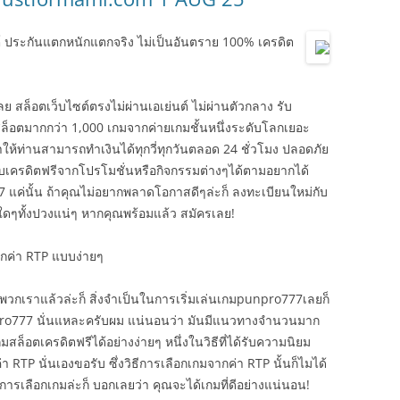
ต์ ประกันแตกหนักแตกจริง ไม่เป็นอันตราย 100% เครดิต
เลย สล็อตเว็บไซต์ตรงไม่ผ่านเอเย่นต์ ไม่ผ่านตัวกลาง รับ
ล็อตมากกว่า 1,000 เกมจากค่ายเกมชั้นหนึ่งระดับโลกเยอะ
ให้ท่านสามารถทำเงินได้ทุกวี่ทุกวันตลอด 24 ชั่วโมง ปลอดภัย
ับเครดิตฟรีจากโปรโมชั่นหรือกิจกรรมต่างๆได้ตามอยากได้
7 แค่นั้น ถ้าคุณไม่อยากพลาดโอกาสดีๆล่ะก็ ลงทะเบียนใหม่กับ
ีตใดๆทั้งปวงแน่ๆ หากคุณพร้อมแล้ว สมัครเลย!
กค่า RTP แบบง่ายๆ
บพวกเราแล้วล่ะก็ สิ่งจำเป็นในการเริ่มเล่นเกมpunpro777เลยก็
pro777 นั่นแหละครับผม แน่นอนว่า มันมีแนวทางจำนวนมาก
ล็อตเครดิตฟรีได้อย่างง่ายๆ หนึ่งในวิธีที่ได้รับความนิยม
 RTP นั่นเองขอรับ ซึ่งวิธีการเลือกเกมจากค่า RTP นั้นก็ไมได้
นการเลือกเกมล่ะก็ บอกเลยว่า คุณจะได้เกมที่ดีอย่างแน่นอน!