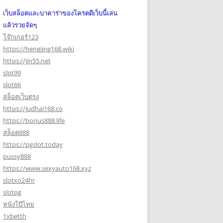
เว็บสล็อตและบาคาร่าของโครตดีเว็บนี้เล่น
แล้วรวยจัดๆ
โจ๊กเกอร์123
https://hengjing168.wiki
https://jin55.net
slot99
slot66
สล็อตเว็บตรง
https://judhai168.co
https://bonus888.life
สล็อต888
https://pgslot.today
pussy888
https://www.sexyauto168.xyz
slotxo24hr
slotpg
หนังโป๊ไทย
1xbetth