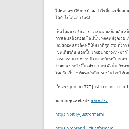
ไม่พลาดทุกวิธีการทำผลกำไรที่ยอดเยี่ยมบน
ได้กำไรได้แล้ววันนี้!
เห็นไหมนะครับว่า การเล่นเกมสล็อตกับ สล็
การเล่นสล็อตออนไลน์นั้น ทุกคนมีจุดเริ่มแ
เกมสล็อตเเครดิตฟรีให้มากที่สุด รวมทั้งกา
เช่นเดียวกัน นอกนั้น เกมpunpro777มากไม
การการันแปลความนิยมจากนักพนันเยอะแยะอี
ง่ายดายมากยิ่งขึ้นอย่างแน่แท้ ดังนั้น ถ้
ใหม่กับเว็บไซต์ตรงลำดับแรกๆในไทยได้เล
เว็บตรง punpro777 justformami.com 19 ส
ขอขอบคุณwebsite
สล็อต777
https://bit.ly/justformami
https://rebrand.ly/justformami