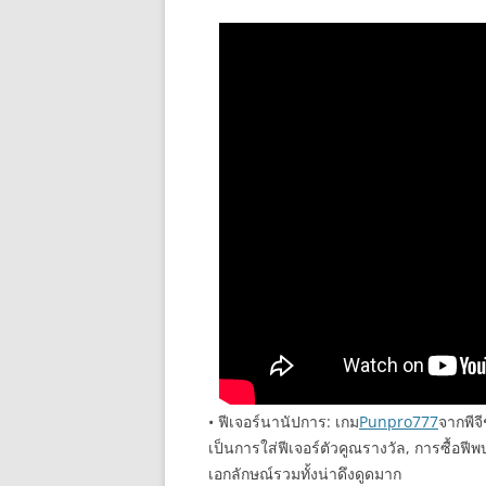
• ฟีเจอร์นานัปการ: เกม
Punpro777
จากพีจ
เป็นการใส่ฟีเจอร์ตัวคูณรางวัล, การซื้อฟีพ
เอกลักษณ์รวมทั้งน่าดึงดูดมาก