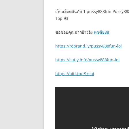
เว็บสล็อตอันดับ 1 pussy888fun Pussy888
Top 93
ขอขอบคุณมากอ้างอิง
พุซซี่888
https://rebrand.ly/pussy888fun-lol
https://cutly.info/pussy888fun-lol
https://bitt.to/r9kcbi