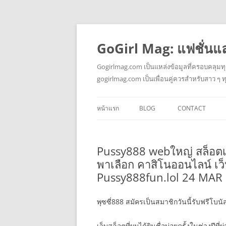
GoGirl Mag: แฟชั่นแล
Gogirlmag.com เป็นแหล่งข้อมูลที่ครอบคลุมทุ
gogirlmag.com เป็นเพื่อนคู่ควรสำหรับสาว ๆ ท
หน้าแรก
BLOG
CONTACT
Pussy888 webใหญ่ สล็อตเลื
พาเลือก คาสิโนออนไลน์ เว
Pussy888fun.lol 24 MAR
พุซซี่888 สมัครเป็นสมาชิกวันนี้รับฟรีโบน
เว็บสล็อตที่ผมได้ยินชื่อบ่อยครั้งในช่วงปีที