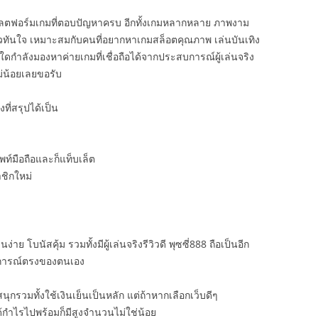
ลตฟอร์มเกมที่ตอบปัญหาครบ อีกทั้งเกมหลากหลาย ภาพงาม
้เร็วทันใจ เหมาะสมกับคนที่อยากหาเกมสล็อตคุณภาพ เล่นบันเทิง
ใดกำลังมองหาค่ายเกมที่เชื่อถือได้จากประสบการณ์ผู้เล่นจริง
ไม่น้อยเลยขอรับ
งที่สรุปได้เป็น
ัพท์มือถือและก็แท็บเล็ต
ชิกใหม่
าย โบนัสคุ้ม รวมทั้งมีผู้เล่นจริงรีวิวดี พุซซี่888 ถือเป็นอีก
บการณ์ตรงของตนเอง
ุกรวมทั้งใช้เงินเย็นเป็นหลัก แต่ถ้าหากเลือกเว็บดีๆ
้กำไรไปพร้อมก็มีสูงจำนวนไม่ใช่น้อย