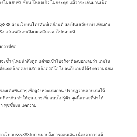
ม่สลับซับซ้อน โหลดเร็ว ไม่กระตุก แม้ว่าจะเล่นผ่านเน็ต
888 ผ่านเว็บบนโทรศัพท์เคลื่อนที่ ผลเป็นเสถียรเท่าเทียมกัน
ริง เล่นเพลินจนถึงเผลอลืมเวลาไปหลายที
ว่าที่คิด
มจะซ้ำๆไหมน่าดึงดูด แต่พอเข้าไปจริงๆต้องบอกเลยว่า เกมใน
ตั้งแต่สล็อตคลาสสิก สล็อตวิดีโอ ไปจนถึงเกมที่ได้รับความนิยม
งเดิมพันต่ำๆเพื่อดูจังหวะเกมก่อน ปรากฏว่าหลายเกมให้
สติดๆกัน ทำให้ทุนเบาๆเพิ่มแบบไม่รู้ตัว จุดนี้แหละที่ทำให้
า พุซซี่888 แตกง่าย
ลือกเว็บpussy888fun หมายถึงการถอนเงิน เนื่องจากว่าแม้