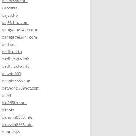
babet555.com
Baccarat
baj88thb
baj88thbz.com
bar4game24hr.com
bar4game24hr.com
bestbet
betflixtikto
betflixtikto.info
betflixtikto.info
betwin666
betwin6666.com
betworld369hot.com
bh99
bio285th.com
bitcoin
bluewin8888.info
bluewin8888.info
bonus888