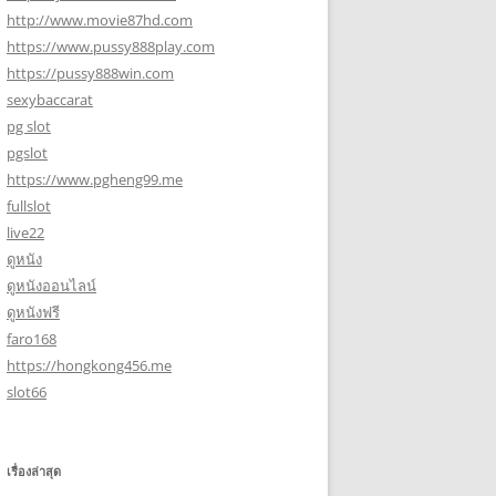
http://www.movie87hd.com
https://www.pussy888play.com
https://pussy888win.com
sexybaccarat
pg slot
pgslot
https://www.pgheng99.me
fullslot
live22
ดูหนัง
ดูหนังออนไลน์
ดูหนังฟรี
faro168
https://hongkong456.me
slot66
เรื่องล่าสุด