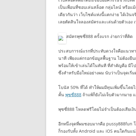
เป็นเพื่อนที่ชอบเล่นสล็อต กลุ่มไลน์ หรือ
เดียวกันว่า เว็บไซต์แห่งนี้แตกง่าย ได้เง
เลยตัดสินใจลองสมัครและเล่นด้วยตัวเอง เพื่
สมัครพุซซี่888 ครั้งแรก ง่ายกว่าที่คิด
ประสบการณ์แรกที่ประทับดวงใจคือแนวทา
นาที เพียงแค่กรอกข้อมูลพื้นฐาน ไม่ต้องยืน
พร้อมให้เข้าเล่นได้ในทันที ที่สำคัญคือ ม
ซึ่งสำหรับมือใหม่อย่างผม นับว่าเป็นจุดเริ่มต้
โบนัส 50% ที่ได้ ทำให้ผมมีทุนเพิ่มขึ้นโ
คั้น
พุซซี่888
ถ้าแพ้ก็ยังไม่เจ็บตัวมากมาย แ
พุซซี่888 โหลดฟรีโดยไม่จำเป็นต้องเสียเงิน
อีกหนึ่งจุดที่ผมชอบมากคือ pussy888fun โ
ก็รองรับทั้ง Android และ iOS คนใดกันแน่ใช