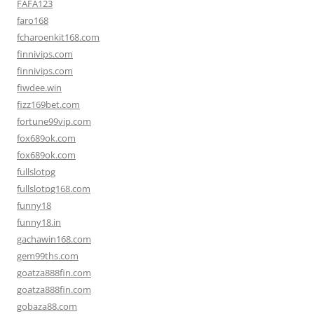
FAFA123
faro168
fcharoenkit168.com
finnivips.com
finnivips.com
fiwdee.win
fizz169bet.com
fortune99vip.com
fox689ok.com
fox689ok.com
fullslotpg
fullslotpg168.com
funny18
funny18.in
gachawin168.com
gem99ths.com
goatza888fin.com
goatza888fin.com
gobaza88.com