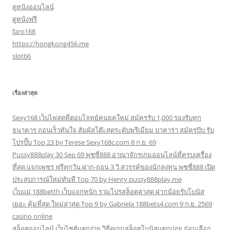
ดูหนังออนไลน์
ดูหนังฟรี
faro168
https://hongkong456.me
slot66
เรื่องล่าสุด
Sexy168 เว็บไพ่สดที่ตอบโจทย์คนยุคใหม่ สมัครรับ 1,000 รองรับทุก
ธนาคาร ถอนเร็วทันใจ สัมผัสโต๊ะสดระดับพรีเมียม บาคาร่า สมัครปุ๊บ รับ
โปรปั๊บ Top 23 by Terese Sexy168c.com 8 ก.ย. 69
Pussy888play 30 Sep 69 พุซซี่888 อาณาจักรเกมออนไลน์ที่ครบเครื่อง
ที่สุด แจกเพชร ฟรีทุกวัน ฝาก-ถอน 3 วิ สวรรค์ของนักลงทุน พุซซี่888 เปิด
ประสบการณ์ใหม่ทันที Top 70 by Henry pussy888play.me
เว็บแม่ 188betth เว็บแจกหนัก รวมโปรสล็อตล่าสุด ฝากน้อยรับโบนัส
เยอะ คุ้มที่สุด ใหม่ล่าสุด Top 9 by Gabriela 188bets4.com 9 ก.ย. 2569
casino online
สล็อตออนไลน์ เว็บไซต์แตกง่าย วิธีดูเกมสล็อตโบนัสแตกบ่อย ก่อนเลือก