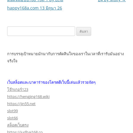
happy168a.com 13 มิถุนา 26
ค้นหา
สำหรับ:
การบรรลุเป้าหมายมักมากับการตัดสินใจของเราในเวลาที่เรารับมันอย่าง
จริงใจ
เว็บสล็อตและบาคาร่าของโครตดีเว็บนี้เล่นแล้วรวยจัดๆ
โจ๊กเกอร์123
https://hengjing168.wiki
https://jin55.net
slot99
slot66
สล็อตเว็บตรง
https://judhai168.co