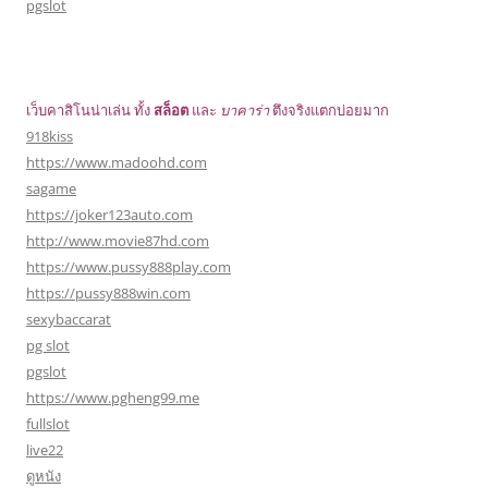
pgslot
เว็บคาสิโนน่าเล่น ทั้ง
สล็อต
และ
บาคาร่า
ตึงจริงแตกบ่อยมาก
918kiss
https://www.madoohd.com
sagame
https://joker123auto.com
http://www.movie87hd.com
https://www.pussy888play.com
https://pussy888win.com
sexybaccarat
pg slot
pgslot
https://www.pgheng99.me
fullslot
live22
ดูหนัง