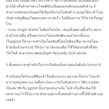
ถอน และไม่มีอย่างต่ำในการทำรายการใดๆทั้งสิ้น มีเงินหลักสิบก็
ฝากได้ หรือถ้าหากดวงโชคดีปั่นสล็อตแตกหลักแสนหลักล้าน ก็
สามารถกดถอนเงินออกได้เต็มปริมาณในทันที ระบบออโต้จะทำโอน
เงินฝากบัญชีคุณโดยตรงอย่างรวดเร็ว ไม่มีอันตราย ไร้กังวลเรื่องถูก
โกง
• ระบบ Single Wallet ไม่ต้องโยกเงิน: เล่นสล็อตค่ายนี้เสร็จ อยาก
ย้ายไปค่ายอื่น หรืออยากแปรไปลงเดิมพันเกมจำพวกอื่นบน
เว็บpgslot ก็สามารถทำเป็นโดยทันทีโดยไม่ต้องเสียเวลากดโอน
ย้ายเงินข้ามกระเป๋าให้วุ่นวาย เงินกองเดียวใช้ได้ทุกเกมทั่วทั้งยัง
เว็บไซต์ สะดวกสบายตอบปัญหาวัยรุ่นสมัย 2026 สุดๆจ้ะ
3 ขั้นตอนง่ายๆสำหรับในการเริ่มต้นเส้นทางคนมั่งคั่งกับ funny18
สำหรับคนใดกันแน่ที่ฟังแล้วใจเต้นรุนแรง อยากจะรีบกระโจนเข้า
มาร่วมสนุกสนานรวมทั้งล่าเงินรางวัลไปกับพวกเรา วิธีการสมัคร
เป็นสมาชิกกับ pgslot นั้นง่ายแสนง่ายจ้ะ ไม่จำเป็นที่จะต้องใช้
เอกสารอะไรให้วุ่นวาย ทำตามอย่างขั้นตอนด้านล่างนี้ได้ด้วยตัวเอง
เลยจ้า