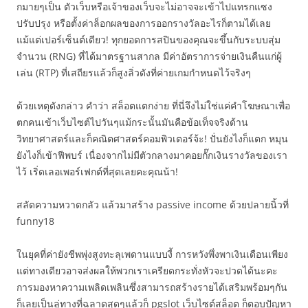
กมายๆเป็น ตัวเว็บหรือเจ้าของเว็บจะไม่อาจจะเข้าไปแทรกแซง
ปรับปรุง หรือตั้งค่าล็อกผลของการออกรางวัลอะไรก็ตามได้เลย
แม้แต่เปอร์เซ็นต์เดียว! ทุกยอดการสปินของคุณจะขึ้นกับระบบสุ่ม
จำนวน (RNG) ที่ได้มาตรฐานสากล มีค่าอัตราการจ่ายเงินคืนแก่ผู้
เล่น (RTP) ที่เสถียรแล้วก็สูงลิ่วดังที่ค่ายเกมกำหนดไว้จริงๆ
ด้วยเหตุดังกล่าว คำว่า สล็อตแตกง่าย ที่นี่จึงไม่ใช่แค่คำโฆษณาเพื่อ
ตกคนเข้าเว็บไซต์ไปวันๆแม้กระนั้นมันคือข้อเท็จจริงด้าน
วิทยาศาสตร์และก็คณิตศาสตร์คอมพิวเตอร์จ้ะ! ปั่นยังไงก็แตก หมุน
ยังไงก็เข้าฟีพบร์ เนื่องจากไม่มีตัวกลางมาคอยกั๊กเงินรางวัลของเรา
ไว้ เริ่ดเลอเพอร์เฟกต์ที่สุดเลยคะคุณน้า!
สลัดความหวาดกลัว แล้วมาสร้าง passive income ด้วยปลายนิ้วที่
funny18
ในยุคที่ค่ายังชีพพุ่งสูงทะลุเพดานแบบงี้ การหวังพึ่งพาเงินเดือนเพียง
แต่ทางเดียวอาจส่งผลให้พวกเราเครียดกระทั่งหัวจะปวดได้นะคะ
การมองหาความเพลิดเพลินซึ่งสามารถสร้างรายได้เสริมพร้อมๆกัน
ก็เลยเป็นลู่ทางที่ฉลาดสุดๆแล้วก็ pgslot เว็บไซต์สล็อต ก็ตอบปัญหา