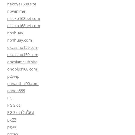
nakoya1688.site
nbwin.me
niseko168bet.com
niseko168bet.com
no1huay
no1huay.com
okcasino159.com
okcasino159.com
onesiamclub.site
onoplus168.com
p2vvip
pananthai99.com
panda555
PG
PG Slot
PG Slot เว็บใหม่
pg77
pg99
pgceo