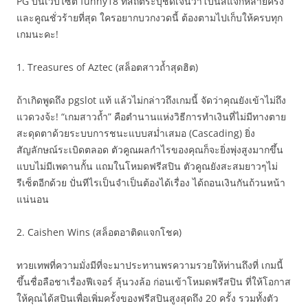
PG บนเว็บไซต์ funny18 ที่สถิติระบุชัดเจนว่าโบนัสแจกหลายครั้ง
และคูณชั่วร้ายที่สุด ใครอยากบวกงวดนี้ ต้องตามไปเก็บให้ครบทุก
เกมนะคะ!
1. Treasures of Aztec (สล็อตสาวถ้ำสุดฮิต)
ถ้าเกิดพูดถึง pgslot แท้ แล้วไม่กล่าวถึงเกมนี้ จัดว่าคุณยังเข้าไม่ถึง
แวดวงจ้ะ! “เกมสาวถ้ำ” คือตํานานแห่งวิธีการทำเงินที่ไม่มีทางตาย
สะดุดตาด้วยระบบการชนะแบบสม่ำเสมอ (Cascading) ยิ่ง
สัญลักษณ์ระเบิดตลอด ตัวคูณผลกำไรของคุณก็จะยิ่งพุ่งสูงมากขึ้น
แบบไม่มีเพดานกั้น แถมในโหมดฟรีสปิน ตัวคูณยังสะสมยาวๆไม่
รีเซ็ตอีกด้วย ปั่นทีไรเป็นจำเป็นต้องได้เรื่อง ได้ถอนเงินกันถ้วนหน้า
แน่นอน
2. Caishen Wins (สล็อตอาติดแจกโชค)
ทวยเทพที่ความมั่งมีที่จะมาประทานพรความรวยให้ท่านถึงที่ เกมนี้
ขึ้นชื่อลือชาเรื่องฟีเจอร์ ลุ้นวงล้อ ก่อนเข้าโหมดฟรีสปิน ที่ให้โอกาส
ให้คุณได้สปินเพื่อเพิ่มครั้งของฟรีสปินสูงสุดถึง 20 ครั้ง รวมทั้งตัว