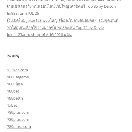
เกมเข้าเล่นจริง พนันออนไลน์ เว็บใหญ่ เครดิตฟรี Top 35 by Dalton
Jin888.run 8 JUL 26
เว็บเปิดใหม่ joker123 webใหญ่ สล็อตเว็บตรงอันดับต้น ๆ รวมจุดเด่นที่
ทำให้ผู้เล่นเลือกใช้งานมากขึ้น ทดลองเล่น Top 72 by Doyle
joker123auto.shop 16 AUG 2026 พนัน
หมวดหมู่
123xos.com
1688sagame
168สล็อต
188bet
188betth
1xbet
789plus.com
789plus.com
789pluss.com