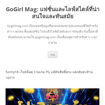
GoGirl Mag: แฟชั่นและไลฟ์สไตล์ที่น่า
สนใจและทันสมัย
Gogirlmag.com เป็นแหล่งข้อมูลที่ครอบคลุมทุกรูปแบบของชีวิตสำหรับ
สาว ๆ ทุกคน ตั้งแต่แฟชั่น ไปจนถึงไลฟ์สไตล์และการบันเทิง กับเนื้อหาที่
ทันสมัยและน่าสนใจ gogirlmag.com เป็นเพื่อนคู่ควรสำหรับสาว ๆ ทุก
รายวัน
ข้าม
เมนู
ไป
ยัง
เนื้อหา
funny18 เว็บสล็อต รวมเกม PG แท้ลิขสิทธิ์ตรง แตกยับสะท้าน
วงการ