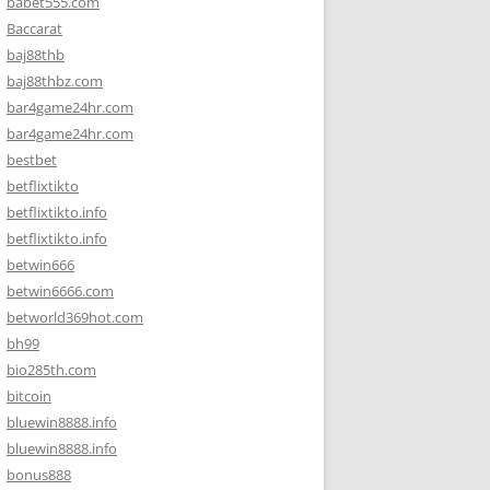
babet555.com
Baccarat
baj88thb
baj88thbz.com
bar4game24hr.com
bar4game24hr.com
bestbet
betflixtikto
betflixtikto.info
betflixtikto.info
betwin666
betwin6666.com
betworld369hot.com
bh99
bio285th.com
bitcoin
bluewin8888.info
bluewin8888.info
bonus888