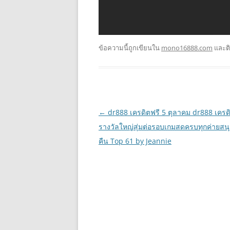
ข้อความนี้ถูกเขียนใน
mono16888.com
และติ
เมนู
←
dr888 เครดิตฟรี 5 ตุลาคม dr888 เครด
นำทาง
รางวัลใหญ่สุ่มต่อรอบเกมสดครบทุกค่ายสนุ
เรื่อง
คืน Top 61 by Jeannie