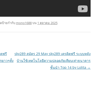
ดป้ายกำกับ
mono1688
บน
1 ตุลาคม 2025
ิตฟรี
sky289 สมัคร 29 May sky289 เครดิตฟรี ระบบหลัง
กยาวๆทั้ง
บ้านใช้เทคโนโลยีความปลอดภัยเทียบเท่าธนาคาร
ชั้นนำ Top 14 by Lolita
→