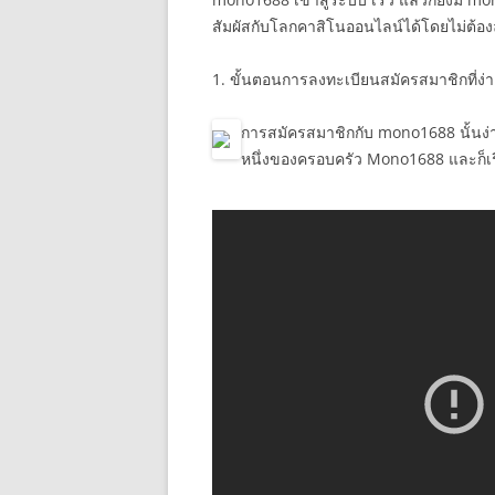
สัมผัสกับโลกคาสิโนออนไลน์ได้โดยไม่ต้อ
1. ขั้นตอนการลงทะเบียนสมัครสมาชิกที่ง
การสมัครสมาชิกกับ mono1688 นั้นง่า
หนึ่งของครอบครัว Mono1688 และก็เริ่