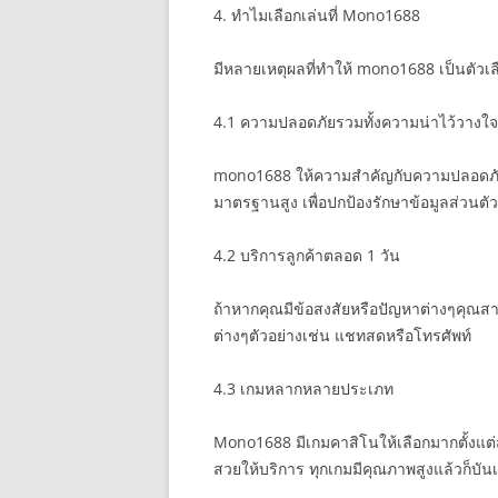
4. ทำไมเลือกเล่นที่ Mono1688
มีหลายเหตุผลที่ทำให้ mono1688 เป็นตัวเลื
4.1 ความปลอดภัยรวมทั้งความน่าไว้วางใจ
mono1688 ให้ความสำคัญกับความปลอดภัยขอ
มาตรฐานสูง เพื่อปกป้องรักษาข้อมูลส่วนตัว
4.2 บริการลูกค้าตลอด 1 วัน
ถ้าหากคุณมีข้อสงสัยหรือปัญหาต่างๆคุณสาม
ต่างๆตัวอย่างเช่น แชทสดหรือโทรศัพท์
4.3 เกมหลากหลายประเภท
Mono1688 มีเกมคาสิโนให้เลือกมากตั้งแต่ส
สวยให้บริการ ทุกเกมมีคุณภาพสูงแล้วก็บันเ