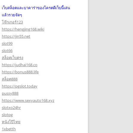
เว็บสล็อตและบาคาร่าของโครตดีเว็บนี้เล่น
แล้วรวยจัดๆ
โจ๊กเกอร์123
https://hengjing168.wiki
https://jin55.net
slot99
slot66
สล็อตเว็บตรง
https://judhai168.co
https://bonus888.life
สล็อต888
https://pgslot.today
pussy888
https://www.sexyauto168.xyz
slotxo24hr
slotpg
หนังโป๊ไทย
1xbetth