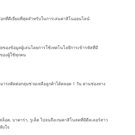
อกที่ดีเยี่ยมที่สุดสำหรับในการเล่นคาสิโนออนไลน์:
งข้อมูลผู้เล่นโดยการใช้เทคโนโลยีการเข้ารหัสที่มี
ของผู้ใช้ทุกคน
ารถติดต่อกลุ่มช่วยเหลือลูกค้าได้ตลอด 1 วัน ผ่านช่องทาง
ล็อต, บาคาร่า, รูเล็ต ไปจนถึงเกมคาสิโนสดที่มีดีลเลอร์สาว
ทิงใจ