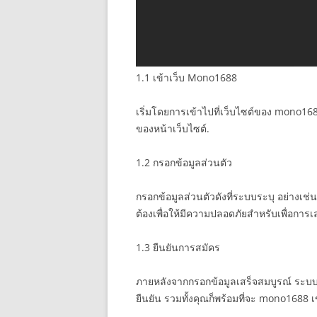
1.1 เข้าเว็บ Mono1688
เริ่มโดยการเข้าไปที่เว็บไซต์ของ mono1688
ของหน้าเว็บไซต์.
1.2 กรอกข้อมูลส่วนตัว
กรอกข้อมูลส่วนตัวดังที่ระบบระบุ อย่างเช่น ช
ต้องเพื่อให้มีความปลอดภัยสำหรับเพื่อการเล
1.3 ยืนยันการสมัคร
ภายหลังจากกรอกข้อมูลเสร็จสมบูรณ์ ระบบจะ
ยืนยัน รวมทั้งคุณก็พร้อมที่จะ mono1688 เ