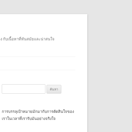
ง กับเนื้อหาที่ทันสมัยและน่าสนใจ
ค้นหา
สำหรับ:
การบรรลุเป้าหมายมักมากับการตัดสินใจของ
เราในเวลาที่เรารับมันอย่างจริงใจ