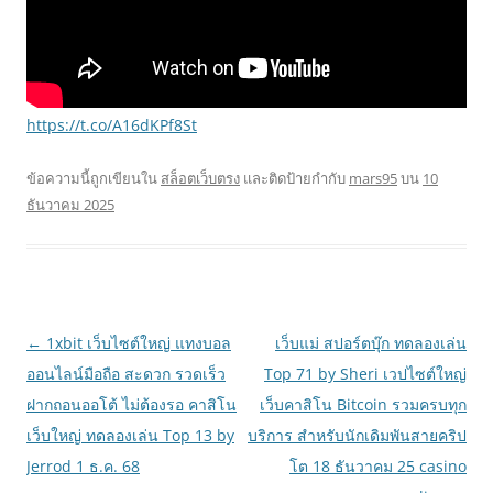
https://t.co/A16dKPf8St
ข้อความนี้ถูกเขียนใน
สล็อตเว็บตรง
และติดป้ายกำกับ
mars95
บน
10
ธันวาคม 2025
เมนู
←
1xbit เว็บไซต์ใหญ่ แทงบอล
เว็บแม่ สปอร์ตบุ๊ก ทดลองเล่น
นำทาง
ออนไลน์มือถือ สะดวก รวดเร็ว
Top 71 by Sheri เวปไซต์ใหญ่
เรื่อง
ฝากถอนออโต้ ไม่ต้องรอ คาสิโน
เว็บคาสิโน Bitcoin รวมครบทุก
เว็บใหญ่ ทดลองเล่น Top 13 by
บริการ สำหรับนักเดิมพันสายคริป
Jerrod 1 ธ.ค. 68
โต 18 ธันวาคม 25 casino