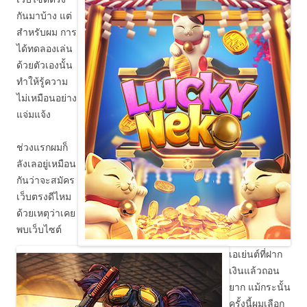
กันมาบ้าง แต่
สำหรับผม การ
ได้ทดลองเล่น
ด้วยตัวเองนั้น
ทำให้รู้ความ
ไม่เหมือนอย่าง
แจ่มแจ้ง
ช่วงแรกผมก็
ลังเลอยู่เหมือน
กันว่าจะสมัคร
เว็บตรงดีไหม
ด้วยเหตุว่าเคย
พบเว็บไซต์
เอเย่นต์ที่ฝาก
เงินแล้วถอน
ยาก แม้กระนั้น
ครั้งนี้ผมเลือก