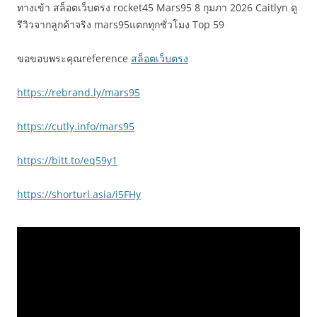
ทางเข้า สล็อตเว็บตรง rocket45 Mars95 8 กุมภา 2026 Caitlyn ดู
รีวิวจากลูกค้าจริง mars95แตกทุกชั่วโมง Top 59
ขอขอบพระคุณreference
สล็อตเว็บตรง
https://rebrand.ly/mars95
https://cutly.info/mars95
https://bitt.to/eq59y1
https://shorturl.asia/i5FHy