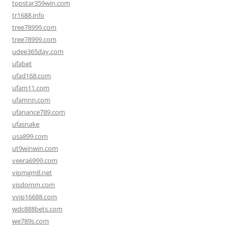
topstar359win.com
tr1688.info
tree78999.com
tree78999.com
udee365day.com
ufabet
ufad168.com
ufam11.com
ufamnn.com
ufanance789.com
ufasnake
usa899.com
ut9winwin.com
veera6999.com
vipmgm8.net
visdomm.com
vvip16688.com
wdc888bets.com
we789s.com