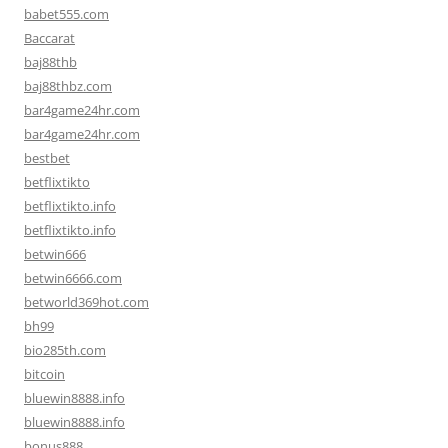
babet555.com
Baccarat
baj88thb
baj88thbz.com
bar4game24hr.com
bar4game24hr.com
bestbet
betflixtikto
betflixtikto.info
betflixtikto.info
betwin666
betwin6666.com
betworld369hot.com
bh99
bio285th.com
bitcoin
bluewin8888.info
bluewin8888.info
bonus888