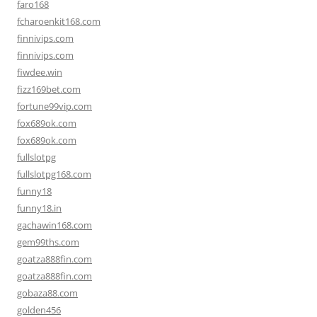
faro168
fcharoenkit168.com
finnivips.com
finnivips.com
fiwdee.win
fizz169bet.com
fortune99vip.com
fox689ok.com
fox689ok.com
fullslotpg
fullslotpg168.com
funny18
funny18.in
gachawin168.com
gem99ths.com
goatza888fin.com
goatza888fin.com
gobaza88.com
golden456