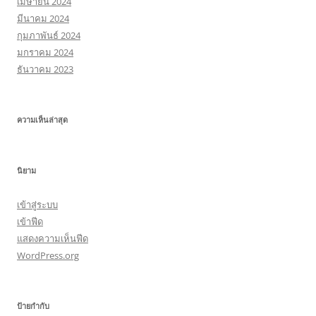
เมษายน 2024
มีนาคม 2024
กุมภาพันธ์ 2024
มกราคม 2024
ธันวาคม 2023
ความเห็นล่าสุด
นิยาม
เข้าสู่ระบบ
เข้าฟีด
แสดงความเห็นฟีด
WordPress.org
ป้ายกำกับ