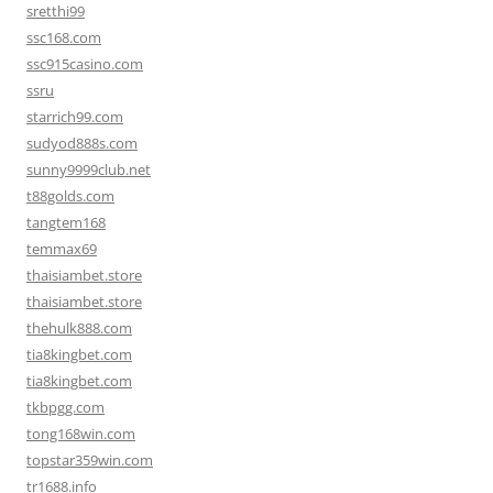
sretthi99
ssc168.com
ssc915casino.com
ssru
starrich99.com
sudyod888s.com
sunny9999club.net
t88golds.com
tangtem168
temmax69
thaisiambet.store
thaisiambet.store
thehulk888.com
tia8kingbet.com
tia8kingbet.com
tkbpgg.com
tong168win.com
topstar359win.com
tr1688.info