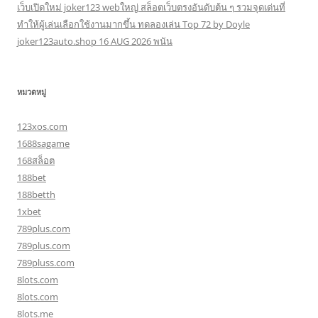
เว็บเปิดใหม่ joker123 webใหญ่ สล็อตเว็บตรงอันดับต้น ๆ รวมจุดเด่นที่
ทำให้ผู้เล่นเลือกใช้งานมากขึ้น ทดลองเล่น Top 72 by Doyle
joker123auto.shop 16 AUG 2026 พนัน
หมวดหมู่
123xos.com
1688sagame
168สล็อต
188bet
188betth
1xbet
789plus.com
789plus.com
789pluss.com
8lots.com
8lots.com
8lots.me