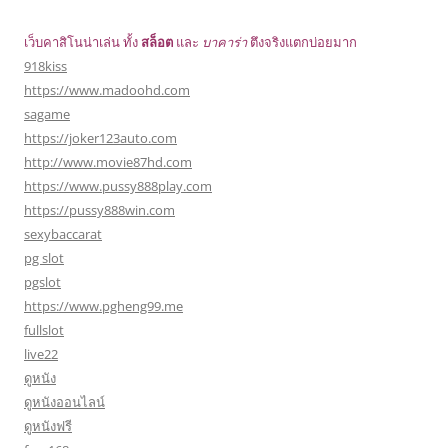
เว็บคาสิโนน่าเล่น ทั้ง
สล็อต
และ
บาคาร่า
ตึงจริงแตกบ่อยมาก
918kiss
https://www.madoohd.com
sagame
https://joker123auto.com
http://www.movie87hd.com
https://www.pussy888play.com
https://pussy888win.com
sexybaccarat
pg slot
pgslot
https://www.pgheng99.me
fullslot
live22
ดูหนัง
ดูหนังออนไลน์
ดูหนังฟรี