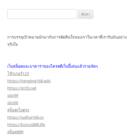
ค้นหา
สำหรับ:
การบรรลุเป้าหมายมักมากับการตัดสินใจของเราในเวลาที่เรารับมันอย่าง
จริงใจ
เว็บสล็อตและบาคาร่าของโครตดีเว็บนี้เล่นแล้วรวยจัดๆ
โจ๊กเกอร์123
https://hengjing168.wiki
https://jin55.net
slot99
slot66
สล็อตเว็บตรง
https://judhai168.co
https://bonus888.life
สล็อต888