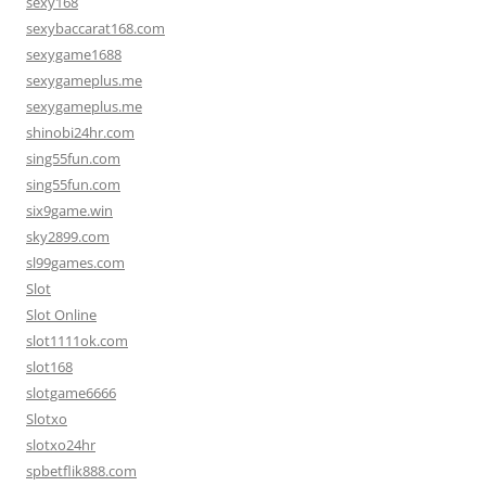
sexy168
sexybaccarat168.com
sexygame1688
sexygameplus.me
sexygameplus.me
shinobi24hr.com
sing55fun.com
sing55fun.com
six9game.win
sky2899.com
sl99games.com
Slot
Slot Online
slot1111ok.com
slot168
slotgame6666
Slotxo
slotxo24hr
spbetflik888.com