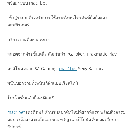
พร้อมระบบ mac1bet
เข้าสู่ระบบ ที่รองรับการใช้งานทั้งบนโทรศัพท์มือถือและ
คอมพิวเตอร์
บริการเกมที่หลากหลาย
สล็อตจากค่ายชั้นหนึ่ง ดังเช่นว่า PG, Joker, Pragmatic Play
คาสิโนสดจาก SA Gaming,
mac1bet
Sexy Baccarat
พนันบอลรวมทั้งพนันกีฬาแบบเรียลไทม์
โปรโมชั่นแล้วก็เครดิตฟรี
mac1bet
เครดิตฟรี สำหรับสมาชิกใหม่ที่ฝากทีแรก พร้อมกิจกรรม
หมุนวงล้อสะสมแต้มแลกของขวัญ และก็โบนัสคืนยอดเสียราย
สัปดาห์