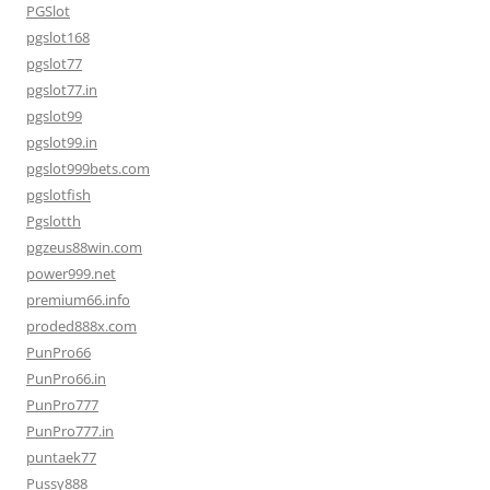
PGSlot
pgslot168
pgslot77
pgslot77.in
pgslot99
pgslot99.in
pgslot999bets.com
pgslotfish
Pgslotth
pgzeus88win.com
power999.net
premium66.info
proded888x.com
PunPro66
PunPro66.in
PunPro777
PunPro777.in
puntaek77
Pussy888