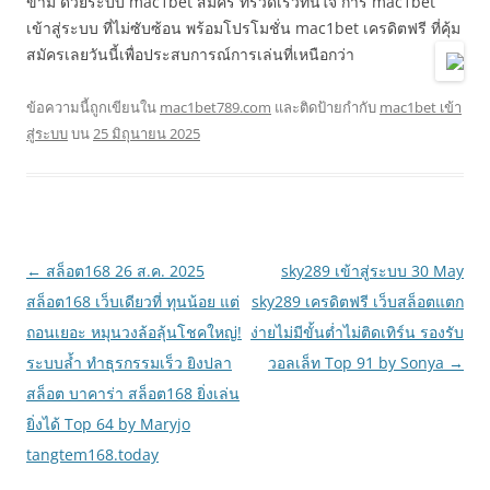
ข้าม ด้วยระบบ mac1bet สมัคร ที่รวดเร็วทันใจ การ mac1bet
เข้าสู่ระบบ ที่ไม่ซับซ้อน พร้อมโปรโมชั่น mac1bet เครดิตฟรี ที่คุ้ม
สมัครเลยวันนี้เพื่อประสบการณ์การเล่นที่เหนือกว่า
ข้อความนี้ถูกเขียนใน
mac1bet789.com
และติดป้ายกำกับ
mac1bet เข้า
สู่ระบบ
บน
25 มิถุนายน 2025
เมนู
←
สล็อต168 26 ส.ค. 2025
sky289 เข้าสู่ระบบ 30 May
นำทาง
สล็อต168 เว็บเดียวที่ ทุนน้อย แต่
sky289 เครดิตฟรี เว็บสล็อตแตก
เรื่อง
ถอนเยอะ หมุนวงล้อลุ้นโชคใหญ่!
ง่ายไม่มีขั้นต่ำไม่ติดเทิร์น รองรับ
ระบบล้ำ ทำธุรกรรมเร็ว ยิงปลา
วอลเล็ท Top 91 by Sonya
→
สล็อต บาคาร่า สล็อต168 ยิ่งเล่น
ยิ่งได้ Top 64 by Maryjo
tangtem168.today