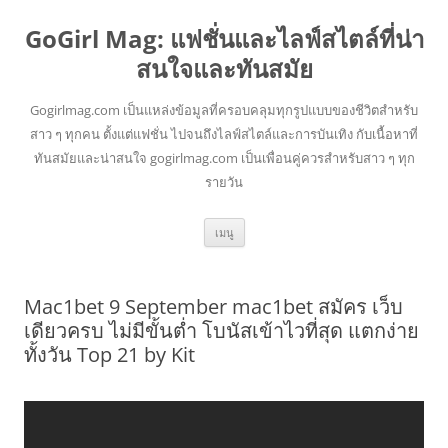
GoGirl Mag: แฟชั่นและไลฟ์สไตล์ที่น่า
สนใจและทันสมัย
Gogirlmag.com เป็นแหล่งข้อมูลที่ครอบคลุมทุกรูปแบบของชีวิตสำหรับ
สาว ๆ ทุกคน ตั้งแต่แฟชั่น ไปจนถึงไลฟ์สไตล์และการบันเทิง กับเนื้อหาที่
ทันสมัยและน่าสนใจ gogirlmag.com เป็นเพื่อนคู่ควรสำหรับสาว ๆ ทุก
รายวัน
ข้าม
เมนู
ไป
ยัง
เนื้อหา
Mac1bet 9 September mac1bet สมัคร เว็บ
เดียวครบ ไม่มีขั้นต่ำ โบนัสเข้าไวที่สุด แตกง่าย
ทั้งวัน Top 21 by Kit