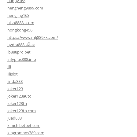
happy168
hengheng9899.com
hengjing168
hiso8888s.com
hongkong456
https://www.mfj889xx.com/
hydra888 สล็อต
ib888pro.bet
infyplus888.info
Jili
Jilislot
jinda888
Joker123
joker123auto
joker123th
Joker123th.com
juad888
kimchibetbet.com
kingromans789.com