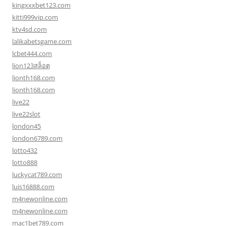
kingxxxbet123.com
kitti999vip.com
ktv4sd.com
lalikabetsgame.com
lcbet444.com
lion123สล็อต
lionth168.com
lionth168.com
live22
live22slot
london45
london6789.com
lotto432
lotto888
luckycat789.com
luis16888.com
m4newonline.com
m4newonline.com
mac1bet789.com