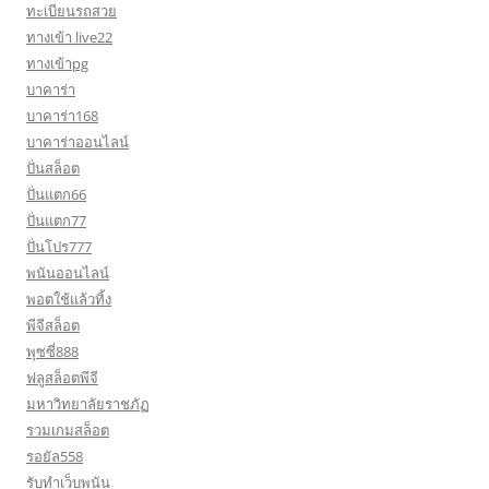
ทะเบียนรถสวย
ทางเข้า live22
ทางเข้าpg
บาคาร่า
บาคาร่า168
บาคาร่าออนไลน์
ปั่นสล็อต
ปั่นแตก66
ปั่นแตก77
ปั่นโปร777
พนันออนไลน์
พอตใช้แล้วทิ้ง
พีจีสล็อต
พุซซี่888
ฟลูสล็อตพีจี
มหาวิทยาลัยราชภัฏ
รวมเกมสล็อต
รอยัล558
รับทำเว็บพนัน