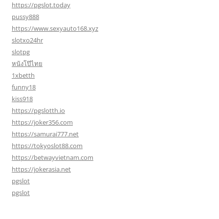
https://pgslot.today
pussy888
https://www.sexyauto168.xyz
slotxo24hr
slotpg
หนังโป๊ไทย
1xbetth
funny18
kiss918
https://pgslotth.io
https://joker356.com
https://samurai777.net
https://tokyoslot88.com
https://betwayvietnam.com
https://jokerasia.net
pgslot
pgslot