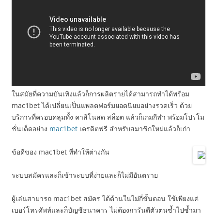
ในสมัยที่ความบันเทิงแล้วก็การผลิตรายได้สามารถทำได้พร้อม
mac1bet ได้เปลี่ยนเป็นแพลตฟอร์มยอดนิยมอย่างรวดเร็ว ด้วย
บริการที่ครอบคลุมทั้ง คาสิโนสด สล็อต แล้วก็เกมกีฬา พร้อมโปรโม
ชั่นเด็ดอย่าง
mac1bet
เครดิตฟรี สำหรับสมาชิกใหม่แล้วก็เก่า
ข้อดีของ mac1bet ที่ทำให้ต่างกัน
ระบบสมัครและก็เข้าระบบที่ง่ายและก็ไม่มีอันตราย
ผู้เล่นสามารถ mac1bet สมัคร ได้ด้านในไม่กี่ขั้นตอน ใช้เพียงแค่
เบอร์โทรศัพท์และก็บัญชีธนาคาร ไม่ต้องการันตีตัวตนซ้ำไปซ้ำมา