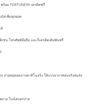
% พร้อม FORTUNE99 เครดิตฟรี
นัสเพิ่มทุกยอด
ห์
เช่น โทรศัพท์มือถือ และก็เครดิตเดิมพันฟรี
9
ังกร ถ่ายทอดสดจากคาสิโนจริง ให้บรรยากาศสมจริงสมจัง
าพงาม โบนัสแตกง่าย