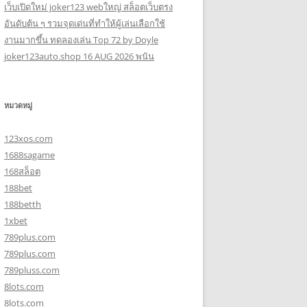
เว็บเปิดใหม่ joker123 webใหญ่ สล็อตเว็บตรง
อันดับต้น ๆ รวมจุดเด่นที่ทำให้ผู้เล่นเลือกใช้
งานมากขึ้น ทดลองเล่น Top 72 by Doyle
joker123auto.shop 16 AUG 2026 พนัน
หมวดหมู่
123xos.com
1688sagame
168สล็อต
188bet
188betth
1xbet
789plus.com
789plus.com
789pluss.com
8lots.com
8lots.com