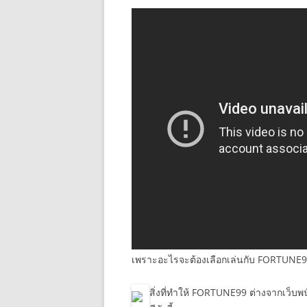
เพราะอะไรจะต้องเลือกเล่นกับ FORTUNE
สิ่งที่ทำให้ FORTUNE99 ต่างจากเว็บพน