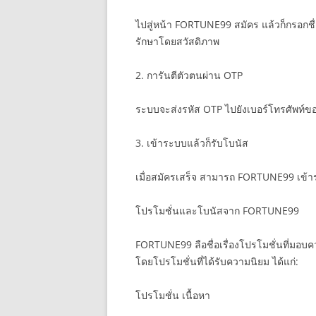
ไปสู่หน้า FORTUNE99 สมัคร แล้วก็กรอกชื่
รักษาโดยสวัสดิภาพ
2. การันตีตัวตนผ่าน OTP
ระบบจะส่งรหัส OTP ไปยังเบอร์โทรศัพท์ของ
3. เข้าระบบแล้วก็รับโบนัส
เมื่อสมัครเสร็จ สามารถ FORTUNE99 เข้าระ
โปรโมชั่นและโบนัสจาก FORTUNE99
FORTUNE99 ลือชื่อเรื่องโปรโมชั่นที่มอบคว
โดยโปรโมชั่นที่ได้รับความนิยม ได้แก่:
โปรโมชั่น เนื้อหา