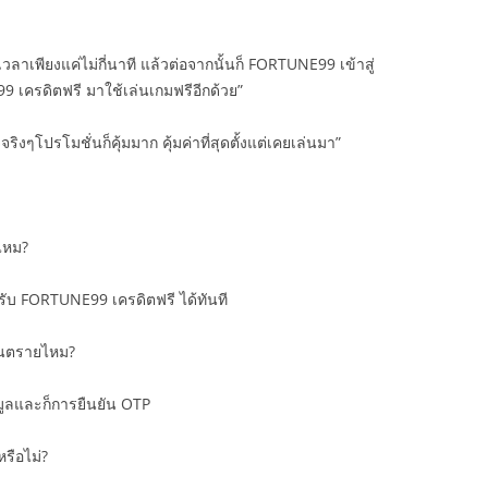
าเพียงแค่ไม่กี่นาที แล้วต่อจากนั้นก็ FORTUNE99 เข้าสู่
 เครดิตฟรี มาใช้เล่นเกมฟรีอีกด้วย”
จริงๆโปรโมชั่นก็คุ้มมาก คุ้มค่าที่สุดตั้งแต่เคยเล่นมา”
ไหม?
อกรับ FORTUNE99 เครดิตฟรี ได้ทันที
ันตรายไหม?
อมูลและก็การยืนยัน OTP
รือไม่?