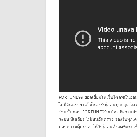
FORTUNE99 ยอดเยี่ยมในเว็บไซต์พนันออนไลน
ไม่มีอันตราย แล้วก็รองรับผู้เล่นทุกกลุ่ม ไม
ผ่านขั้นตอน FORTUNE99 สมัคร ที่ง่ายแล้ว
ระบบ ที่เสถียร ไม่เป็นอันตราย รองรับทุกเ
มอบความคุ้มราคาให้กับผู้เล่นตั้งแต่ทีแรกเข