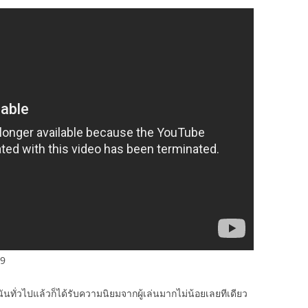
99
ันทั่วไปแล้วก็ได้รับความนิยมจากผู้เล่นมากไม่น้อยเลยทีเดียว