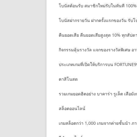
โบนัสต้อนรับ สมาชิกใหม่รับในทันที 100
โบนัสฝากรายวัน ฝากครั้งแรกของวัน รับโบ
คืนยอดเสีย คืนยอดเสียสูงสุด 10% ทุกสัปดา
กิจกรรมลุ้นรางวัล แจกของรางวัลพิเศษ อาทิ
ประเภทเกมที่เปิดให้บริการบน FORTUNE9
คาสิโนสด
รวมเกมยอดฮิตอย่าง บาคาร่า รูเล็ต เสือม
สล็อตออนไลน์
เกมสล็อตกว่า 1,000 เกมจากค่ายชั้นนำ ภ