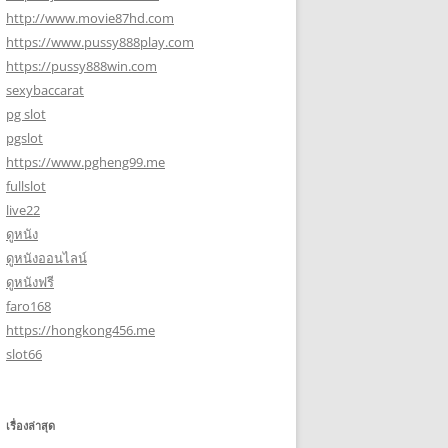
http://www.movie87hd.com
https://www.pussy888play.com
https://pussy888win.com
sexybaccarat
pg slot
pgslot
https://www.pgheng99.me
fullslot
live22
ดูหนัง
ดูหนังออนไลน์
ดูหนังฟรี
faro168
https://hongkong456.me
slot66
เรื่องล่าสุด