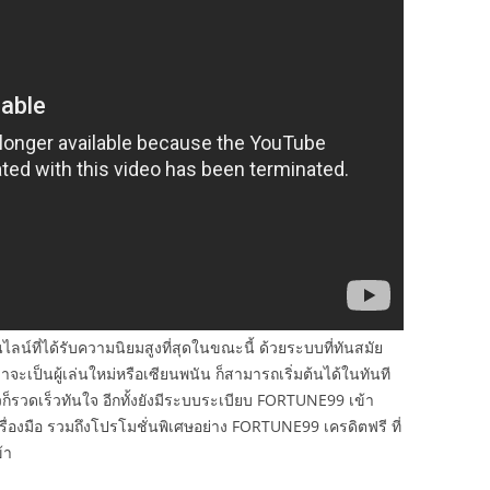
์ที่ได้รับความนิยมสูงที่สุดในขณะนี้ ด้วยระบบที่ทันสมัย
่ว่าจะเป็นผู้เล่นใหม่หรือเซียนพนัน ก็สามารถเริ่มต้นได้ในทันที
ก็รวดเร็วทันใจ อีกทั้งยังมีระบบระเบียบ FORTUNE99 เข้า
ครื่องมือ รวมถึงโปรโมชั่นพิเศษอย่าง FORTUNE99 เครดิตฟรี ที่
้า