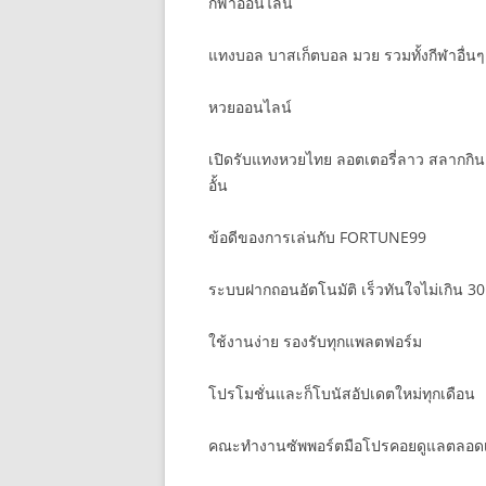
กีฬาออนไลน์
แทงบอล บาสเก็ตบอล มวย รวมทั้งกีฬาอื่นๆคร
หวยออนไลน์
เปิดรับแทงหวยไทย ลอตเตอรี่ลาว สลากกินแบ่
อั้น
ข้อดีของการเล่นกับ FORTUNE99
ระบบฝากถอนอัตโนมัติ เร็วทันใจไม่เกิน 30 
ใช้งานง่าย รองรับทุกแพลตฟอร์ม
โปรโมชั่นและก็โบนัสอัปเดตใหม่ทุกเดือน
คณะทำงานซัพพอร์ตมือโปรคอยดูแลตลอด