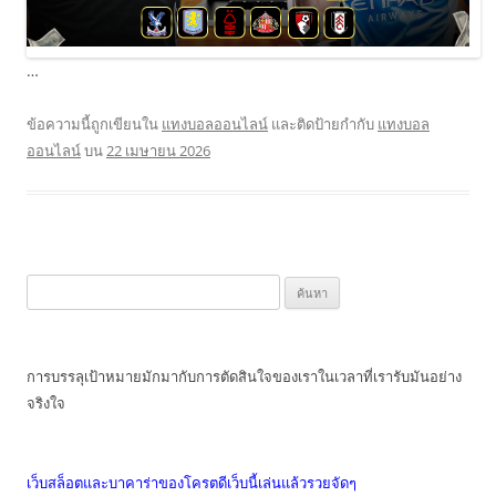
…
ข้อความนี้ถูกเขียนใน
แทงบอลออนไลน์
และติดป้ายกำกับ
แทงบอล
ออนไลน์
บน
22 เมษายน 2026
ค้นหา
สำหรับ:
การบรรลุเป้าหมายมักมากับการตัดสินใจของเราในเวลาที่เรารับมันอย่าง
จริงใจ
เว็บสล็อตและบาคาร่าของโครตดีเว็บนี้เล่นแล้วรวยจัดๆ