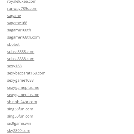
royaleluxee.com
runway789s.com
sagame
sagame168
sagame168th
sagame168th.com
sbobet
sclass8888.com
sclass8888.com
sexy168
sexybaccarat168.com
sexygame1688
sexygameplus.me
sexygameplus.me
shinobi24hr.com
sing55fun.com
sing55fun.com
six9game.win
sky2899.com