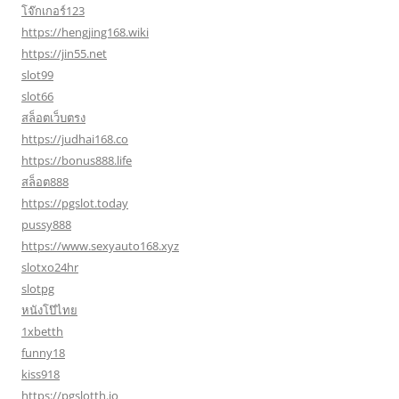
โจ๊กเกอร์123
https://hengjing168.wiki
https://jin55.net
slot99
slot66
สล็อตเว็บตรง
https://judhai168.co
https://bonus888.life
สล็อต888
https://pgslot.today
pussy888
https://www.sexyauto168.xyz
slotxo24hr
slotpg
หนังโป๊ไทย
1xbetth
funny18
kiss918
https://pgslotth.io