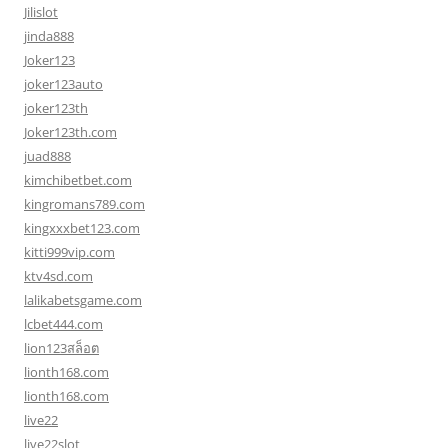
Jilislot
jinda888
Joker123
joker123auto
joker123th
Joker123th.com
juad888
kimchibetbet.com
kingromans789.com
kingxxxbet123.com
kitti999vip.com
ktv4sd.com
lalikabetsgame.com
lcbet444.com
lion123สล็อต
lionth168.com
lionth168.com
live22
live22slot