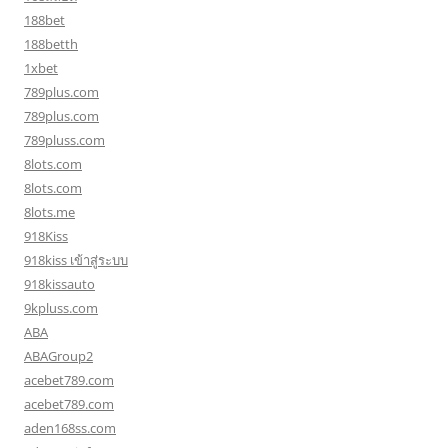
188bet
188betth
1xbet
789plus.com
789plus.com
789pluss.com
8lots.com
8lots.com
8lots.me
918Kiss
918kiss เข้าสู่ระบบ
918kissauto
9kpluss.com
ABA
ABAGroup2
acebet789.com
acebet789.com
aden168ss.com