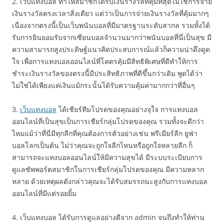
2. เว็บแทงบอล ทำให้สมาชิกได้รับเงินรางวัลที่คุ้มที่สุดไม่ใช่การจ่าย
เงินรางวัลตรงเวลาสิ่งเดียว แต่ว่าเป็นการจ่ายเงินรางวัลที่คุ้มมากๆ
เนื่องจากตรงนี้เป็นเว็บพนันบอลที่มีมาตรฐานระดับสากล รวมทั้งได้
รับการยินยอมรับจากเซียนบอลจำนวนมากว่าพนันบอลที่นี่เป็นสุข มี
ความสามารถสูงประดิษฐ์แนวคิดประสบการณ์แล้วก็ความน่าดึงดูด
ใจ เพื่อการแทงบอลออนไลน์ที่โคตรคุ้มมีสิทธิพิเศษที่ดีทำให้การ
ชำระเงินรางวัลของตรงนี้มีประสิทธิภาพที่ดีขึ้นกว่าเดิม พูดได้ว่า
ไม่ใช่ได้เพียงแค่เงินแม้กระนั้นได้รับความคุ้มค่ามากกว่าที่อื่นๆ
3.
เว็บแทงบอล
ได้เชียร์ทีมโปรดของคุณอย่างจุใจ การแทงบอล
ออนไลน์ที่เป็นสุขเป็นการเชียร์กลุ่มโปรดของคุณ รวมทั้งจะดีกว่า
ไหมแม้ว่าที่นี่มีทุกลีกที่คุณต้องการตัวอย่างเช่น พรีเมียร์ลีก ยูฟ่า
บอลโลกเป็นต้น ไม่ว่าคุณจะถูกใจลีกไหนหรือถูกใจหลายลีก ก็
สามารถจะแทงบอลออนไลน์ให้มีความสุขได้ มีระบบระเบียบการ
ดูแลซัพพอร์ตสมาชิกในการเชียร์กลุ่มโปรดของคุณ มีความหลาก
หลาย ด้วยเหตุผลดังกล่าวคุณจะได้รับสมรรถนะสูงกับการแทงบอล
ออนไลน์ที่มีแต่รอยยิ้ม
4. เว็บแทงบอล ได้รับการดูแลอย่างดีจาก admin จนถึงทำให้ท่าน