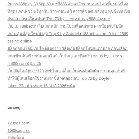
Pussy888play 30 Sep 69 พุซซี่888 อาณาจักรเกมออนไลน์ที่ครบเครื่อง
ที่สุด แจกเพชร ฟรีทุกวัน ฝาก-ถอน 3 วิ สวรรค์ของนักลงทุน พุซซี่888 เปิด
ประสบการณ์ใหม่ทันที Top 70 by Henry pussy888play.me
เว็บแม่ 188betth เว็บแจกหนัก รวมโปรสล็อตล่าสุด ฝากน้อยรับโบนัส
เยอะ คุ้มที่สุด ใหม่ล่าสุด Top 9 by Gabriela 188bets4.com 9 ก.ย. 2569
casino online
สล็อตออนไลน์ เว็บไซต์แตกง่าย วิธีดูเกมสล็อตโบนัสแตกบ่อย ก่อนเลือก
เกมเข้าเล่นจริง พนันออนไลน์ เว็บใหญ่ เครดิตฟรี Top 35 by Dalton
Jin888.run 8 JUL 26
เว็บเปิดใหม่ joker123 webใหญ่ สล็อตเว็บตรงอันดับต้น ๆ รวมจุดเด่นที่
ทำให้ผู้เล่นเลือกใช้งานมากขึ้น ทดลองเล่น Top 72 by Doyle
joker123auto.shop 16 AUG 2026 พนัน
หมวดหมู่
123xos.com
1688sagame
168สล็อต