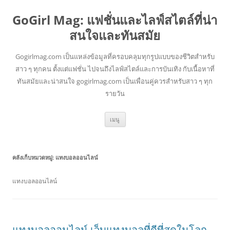
GoGirl Mag: แฟชั่นและไลฟ์สไตล์ที่น่า
สนใจและทันสมัย
Gogirlmag.com เป็นแหล่งข้อมูลที่ครอบคลุมทุกรูปแบบของชีวิตสำหรับ
สาว ๆ ทุกคน ตั้งแต่แฟชั่น ไปจนถึงไลฟ์สไตล์และการบันเทิง กับเนื้อหาที่
ทันสมัยและน่าสนใจ gogirlmag.com เป็นเพื่อนคู่ควรสำหรับสาว ๆ ทุก
รายวัน
ข้าม
เมนู
ไป
ยัง
เนื้อหา
คลังเก็บหมวดหมู่:
แทงบอลออนไลน์
แทงบอลออนไลน์
แทงบอลออนไลน์ เว็บแทงบอลที่ดีที่สุดในโลก