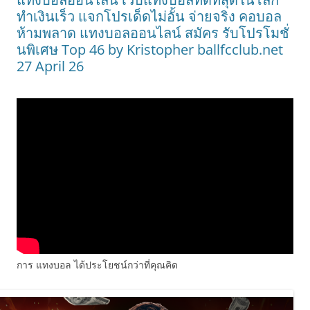
ทำเงินเร็ว แจกโปรเด็ดไม่อั้น จ่ายจริง คอบอล
ห้ามพลาด แทงบอลออนไลน์ สมัคร รับโปรโมชั่
นพิเศษ Top 46 by Kristopher ballfcclub.net
27 April 26
การ แทงบอล ได้ประโยชน์กว่าที่คุณคิด