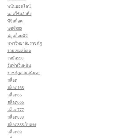
พนันออนไลน์
พอตใช้แล้วทิ้ง
พีจีสล็อต
พุซซี่888
ฟลูสล็อตพีจี
มหาวิทยาลัยราชภัฏ
รวมเกมสล็อต
รอยัล558
รับทำเว็บพนัน
ราชภัฏสวนสุนันทา
สล็อต
สล็อต168
สล็อต66
สล็อต666
สล็อต777
สล็อต888
สล็อต888เว็บตรง
สล็อต89