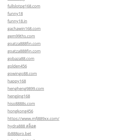
fullslotpg168.com
funny18
funny18.in
gachawin168.com
gem99ths.com
goatza888fin.com
goatza888fin.com
gobaza88.com
golden456
gowingo88.com
happy168
hengheng9899.com
hengjing168
hiso8888s.com
hongkong456
https://www.mfj889xx.com/
hydra888 สล็อต
ib888pro.bet