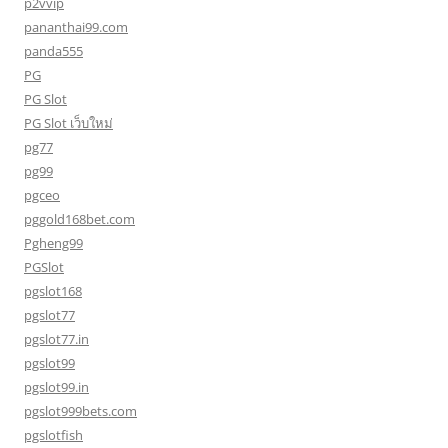
p2vvip
pananthai99.com
panda555
PG
PG Slot
PG Slot เว็บใหม่
pg77
pg99
pgceo
pggold168bet.com
Pgheng99
PGSlot
pgslot168
pgslot77
pgslot77.in
pgslot99
pgslot99.in
pgslot999bets.com
pgslotfish