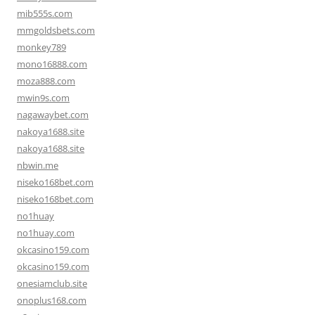
mib555s.com
mmgoldsbets.com
monkey789
mono16888.com
moza888.com
mwin9s.com
nagawaybet.com
nakoya1688.site
nakoya1688.site
nbwin.me
niseko168bet.com
niseko168bet.com
no1huay
no1huay.com
okcasino159.com
okcasino159.com
onesiamclub.site
onoplus168.com