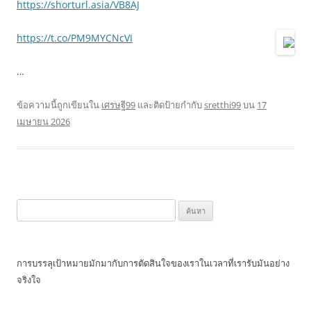
https://shorturl.asia/VB8AJ
https://t.co/PM9MYCNcVI
…
ข้อความนี้ถูกเขียนใน
เศรษฐี99
และติดป้ายกำกับ
sretthi99
บน
17
เมษายน 2026
ค้นหา
สำหรับ:
การบรรลุเป้าหมายมักมากับการตัดสินใจของเราในเวลาที่เรารับมันอย่าง
จริงใจ