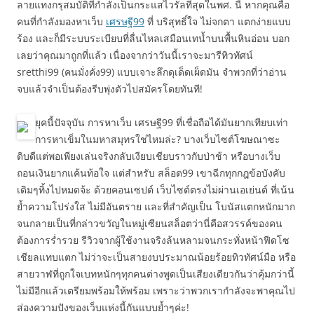
ลายแทงกรุสมบัติที่กำลังเป็นกระแสไวรัลที่สุดในพศ. นี้ หากคุณคือ
คนที่กำลังมองหาเว็บ
เศรษฐี99
ที่ บริสุทธิ์ใจ ไม่จกตา แตกง่ายแบบ
ร้อง และก็มีระบบระเบียบที่ลื่นไหลเสมือนเทน้ำบนพื้นหินอ่อน บอก
เลยว่าคุณมาถูกที่แล้ว เนื่องจากว่าวันนี้เราจะมารีทิวทัศน์
sretthi99 (คนมั่งคั่ง99) แบบเจาะลึกดุเด็ดเผ็ดมัน จำพวกที่ว่าอ่าน
จบแล้วจำเป็นต้องรีบพุ่งตัวไปสมัครโดยทันที!
ยุคนี้ปัจจุบัน การหาเว็บ เศรษฐี99 ที่เชื่อถือได้มันยากเทียบเท่า
การหาเข็มในมหาสมุทรใช่ไหมล่ะ? บางเว็บไซต์โฆษณาซะ
ดิบดีแต่พอเพียงเล่นจริงกลับเงียบเชียบราวกับป่าช้า หรือบางเว็บ
ถอนเงินยากแค้นท้อใจ แต่สำหรับ สล็อต99 เขาฉีกทุกกฎข้อบังคับ
เดิมๆทิ้งไปหมดจ้ะ ด้วยคอนเซปต์ เว็บไซต์ตรงไม่ผ่านเอเย่นต์ ที่เน้น
ย้ำความโปร่งใส ไม่มีอันตราย และที่สำคัญเป็น โบนัสแตกหนักมาก
จนกลายเป็นที่กล่าวขวัญในหมู่เซียนสล็อตว่านี่คือสวรรค์ของคน
ต้องการร่ำรวย รีวิวจากผู้ใช้งานจริงล้นหลามจนกระทั่งหน้าฟีดโซ
เชียลแทบแตก ไม่ว่าจะเป็นสายงบประมาณน้อยร้อยทิวทัศน์มือ หรือ
สายวาฬที่ถูกใจเบทหนักๆทุกคนต่างพูดเป็นเสียงเดียวกันว่าคุ้มกว่านี้
ไม่มีอีกแล้วเตรียมพร้อมให้พร้อม เพราะว่าพวกเรากำลังจะพาคุณไป
ส่องความปังของเว็บแห่งนี้กันแบบย้ำๆค่ะ!