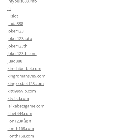
infyplus888.info
Jili
Jilislot
jinda888
Joker123
joker123auto
joker123th
Joker123th.com
juad888
kimchibetbet.com
kingromans789.com
kingxxxbet123.com
kitti999vip.com
ktv4sd.com
lalikabetsgame.com
lcbet444.com
lion123สล็อต
lionth168.com
lionth168.com