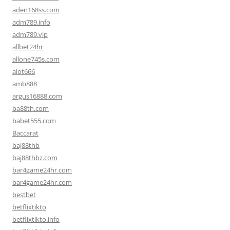
aden168ss.com
adm789.info
adm789.vip
allbet24hr
allone745s.com
alot666
amb888
argus16888.com
ba88th.com
babet555.com
Baccarat
baj88thb
baj88thbz.com
bar4game24hr.com
bar4game24hr.com
bestbet
betflixtikto
betflixtikto.info