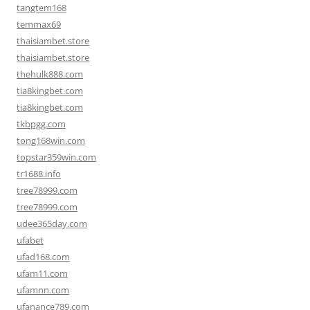
tangtem168
temmax69
thaisiambet.store
thaisiambet.store
thehulk888.com
tia8kingbet.com
tia8kingbet.com
tkbpgg.com
tong168win.com
topstar359win.com
tr1688.info
tree78999.com
tree78999.com
udee365day.com
ufabet
ufad168.com
ufam11.com
ufamnn.com
ufanance789.com